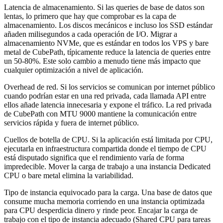
Latencia de almacenamiento.
Si las queries de base de datos son
lentas, lo primero que hay que comprobar es la capa de
almacenamiento. Los discos mecánicos e incluso los SSD estándar
añaden milisegundos a cada operación de I/O. Migrar a
almacenamiento NVMe, que es estándar en todos los VPS y bare
metal de CubePath, típicamente reduce la latencia de queries entre
un 50-80%. Este solo cambio a menudo tiene más impacto que
cualquier optimización a nivel de aplicación.
Overhead de red.
Si los servicios se comunican por internet público
cuando podrían estar en una red privada, cada llamada API entre
ellos añade latencia innecesaria y expone el tráfico. La red privada
de CubePath con MTU 9000 mantiene la comunicación entre
servicios rápida y fuera de internet público.
Cuellos de botella de CPU.
Si la aplicación está limitada por CPU,
ejecutarla en infraestructura compartida donde el tiempo de CPU
está disputado significa que el rendimiento varía de forma
impredecible. Mover la carga de trabajo a una instancia Dedicated
CPU o bare metal elimina la variabilidad.
Tipo de instancia equivocado para la carga.
Una base de datos que
consume mucha memoria corriendo en una instancia optimizada
para CPU desperdicia dinero y rinde peor. Encajar la carga de
trabajo con el tipo de instancia adecuado (Shared CPU para tareas