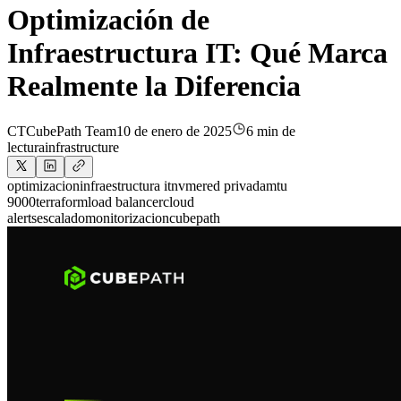
Optimización de
Infraestructura IT: Qué Marca
Realmente la Diferencia
CT
CubePath Team
10 de enero de 2025
6 min de
lectura
infrastructure
optimizacion
infraestructura it
nvme
red privada
mtu
9000
terraform
load balancer
cloud
alerts
escalado
monitorizacion
cubepath