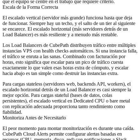
que el equipo se centre en el trabajo que requiere criterio.
Escala de la Forma Correcta
El escalado vertical (servidor más grande) funciona hasta que deja
de funcionar. Siempre hay un techo, y el salto de un tier al siguiente
se encarece. El escalado horizontal (más servidores detrás de un
Load Balancer) es más resiliente y a menudo más rentable.
Los Load Balancers de CubePath distribuyen tráfico entre múltiples
instancias VPS con health checks automáticos. Si una instancia falla,
el tráfico se enruta a las sanas. Combinado con facturación por
horas, esto significa que escalar para un pico de tráfico cuesta
exactamente lo que valen esas horas extra de cómputo, y escalar
hacia abajo es tan simple como destruir las instancias extra.
Para cargas stateless (servidores web, backends API, workers), el
escalado horizontal detrás de un Load Balancer es casi siempre la
mejor opción. Para cargas stateful (bases de datos, colas
persistentes), el escalado vertical en Dedicated CPU o bare metal
con replicación adecuada proporciona tanto rendimiento como
fiabilidad.
Monitoriza Antes de Necesitarlo
El peor momento para montar monitorización es durante una caída.
CubePath Cloud Alerts permite configurar alertas basadas en
recursos (CPU, memoria, disco, red) con notificaciones a Slack,