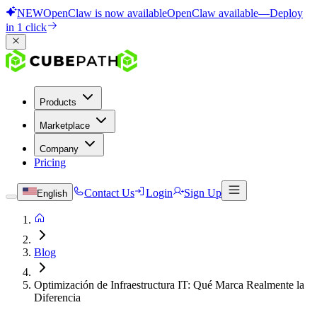
NEW
OpenClaw is now available
OpenClaw available
—
Deploy
in 1 click
Products
Marketplace
Company
Pricing
Contact Us
Login
Sign Up
English
Blog
Optimización de Infraestructura IT: Qué Marca Realmente la
Diferencia