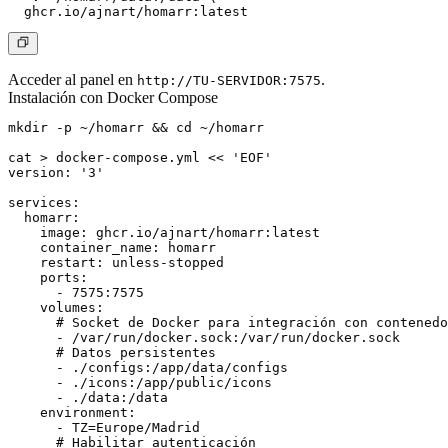
Acceder al panel en
.
http://TU-SERVIDOR:7575
Instalación con Docker Compose
mkdir -p ~/homarr && cd ~/homarr

cat > docker-compose.yml << 'EOF'

version: '3'

services:

  homarr:

    image: ghcr.io/ajnart/homarr:latest

    container_name: homarr

    restart: unless-stopped

    ports:

      - 7575:7575

    volumes:

      # Socket de Docker para integración con contenedo
      - /var/run/docker.sock:/var/run/docker.sock

      # Datos persistentes

      - ./configs:/app/data/configs

      - ./icons:/app/public/icons

      - ./data:/data

    environment:

      - TZ=Europe/Madrid

      # Habilitar autenticación
