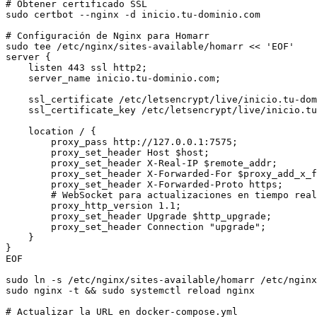
# Obtener certificado SSL

sudo certbot --nginx -d inicio.tu-dominio.com

# Configuración de Nginx para Homarr

sudo tee /etc/nginx/sites-available/homarr << 'EOF'

server {

    listen 443 ssl http2;

    server_name inicio.tu-dominio.com;

    ssl_certificate /etc/letsencrypt/live/inicio.tu-dom
    ssl_certificate_key /etc/letsencrypt/live/inicio.tu
    location / {

        proxy_pass http://127.0.0.1:7575;

        proxy_set_header Host $host;

        proxy_set_header X-Real-IP $remote_addr;

        proxy_set_header X-Forwarded-For $proxy_add_x_f
        proxy_set_header X-Forwarded-Proto https;

        # WebSocket para actualizaciones en tiempo real

        proxy_http_version 1.1;

        proxy_set_header Upgrade $http_upgrade;

        proxy_set_header Connection "upgrade";

    }

}

EOF

sudo ln -s /etc/nginx/sites-available/homarr /etc/nginx
sudo nginx -t && sudo systemctl reload nginx

# Actualizar la URL en docker-compose.yml
