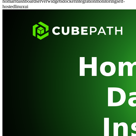
homarr
dashboard
server
widgets
docker
integration
monitoring
self-
hosted
linux
ui