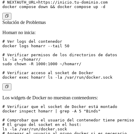
# NEXTAUTH_URL=https://inicio.tu-dominio.com

Solución de Problemas
Homarr no inicia:
# Ver logs del contenedor

docker logs homarr --tail 50

# Verificar permisos de los directorios de datos

ls -la ~/homarr/

sudo chown -R 1000:1000 ~/homarr/

# Verificar acceso al socket de Docker

Los widgets de Docker no muestran contenedores:
# Verificar que el socket de Docker está montado

docker inspect homarr | grep -A 5 "Binds"

# Comprobar que el usuario del contenedor tiene permiso
# El grupo del socket en el host:

ls -la /var/run/docker.sock

# Agregar el usuario al grupo docker si es necesario
