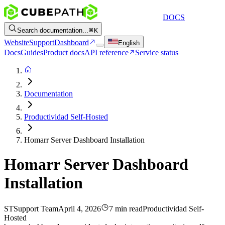
DOCS
Search documentation...
K
Website
Support
Dashboard
English
Docs
Guides
Product docs
API reference
Service status
Documentation
Productividad Self-Hosted
Homarr Server Dashboard Installation
Homarr Server Dashboard
Installation
ST
Support Team
April 4, 2026
7 min read
Productividad Self-
Hosted