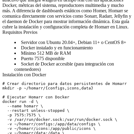
Docker, métricas del sistema, reproductores multimedia y mucho
más. A diferencia de dashboards estáticos como Homer, Homarr se
comunica directamente con servicios como Sonarr, Radarr, Jellyfin y
el daemon de Docker para mostrar información dinámica. Esta guía
cubre la instalación y configuración completa de Homarr en Linux.
Requisitos Previos
Servidor con Ubuntu 20.04+, Debian 11+ o CentOS 8+
Docker instalado y en funcionamiento
Mínimo 512 MB de RAM
Puerto 7575 disponible
Socket de Docker accesible (para integración con
contenedores)
Instalación con Docker
# Crear directorio para datos persistentes de Homarr

mkdir -p ~/homarr/{configs,icons,data}

# Ejecutar Homarr con Docker

docker run -d \

  --name homarr \

  --restart unless-stopped \

  -p 7575:7575 \

  -v /var/run/docker.sock:/var/run/docker.sock \

  -v ~/homarr/configs:/app/data/configs \

  -v ~/homarr/icons:/app/public/icons \

  -v ~/homarr/data:/data \
