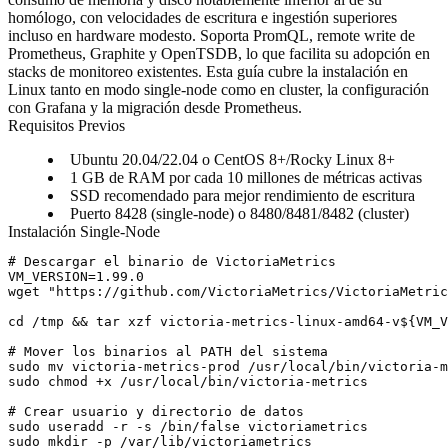
homólogo, con velocidades de escritura e ingestión superiores
incluso en hardware modesto. Soporta PromQL, remote write de
Prometheus, Graphite y OpenTSDB, lo que facilita su adopción en
stacks de monitoreo existentes. Esta guía cubre la instalación en
Linux tanto en modo single-node como en cluster, la configuración
con Grafana y la migración desde Prometheus.
Requisitos Previos
Ubuntu 20.04/22.04 o CentOS 8+/Rocky Linux 8+
1 GB de RAM por cada 10 millones de métricas activas
SSD recomendado para mejor rendimiento de escritura
Puerto 8428 (single-node) o 8480/8481/8482 (cluster)
Instalación Single-Node
# Descargar el binario de VictoriaMetrics

VM_VERSION=1.99.0

wget "https://github.com/VictoriaMetrics/VictoriaMetric
cd /tmp && tar xzf victoria-metrics-linux-amd64-v${VM_V
# Mover los binarios al PATH del sistema

sudo mv victoria-metrics-prod /usr/local/bin/victoria-m
sudo chmod +x /usr/local/bin/victoria-metrics

# Crear usuario y directorio de datos

sudo useradd -r -s /bin/false victoriametrics

sudo mkdir -p /var/lib/victoriametrics
