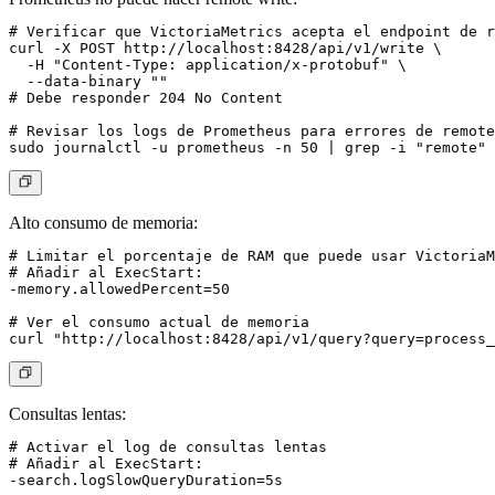
# Verificar que VictoriaMetrics acepta el endpoint de r
curl -X POST http://localhost:8428/api/v1/write \

  -H "Content-Type: application/x-protobuf" \

  --data-binary ""

# Debe responder 204 No Content

# Revisar los logs de Prometheus para errores de remote
Alto consumo de memoria:
# Limitar el porcentaje de RAM que puede usar VictoriaM
# Añadir al ExecStart:

-memory.allowedPercent=50

# Ver el consumo actual de memoria

Consultas lentas:
# Activar el log de consultas lentas

# Añadir al ExecStart:

-search.logSlowQueryDuration=5s
