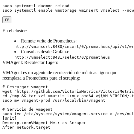
sudo systemctl daemon-reload

En el cluster:
Remote write de Prometheus:
http://vminsert:8480/insert/0/prometheus/api/v1/wr
Consultas desde Grafana:
http://vmselect:8481/select/0/prometheus
VMAgent: Recolector Ligero
VMAgent es un agente de recolección de métricas ligero que
reemplaza a Prometheus para el scraping:
# Descargar vmagent

wget "https://github.com/VictoriaMetrics/VictoriaMetric
cd /tmp && tar xzf vmutils-linux-amd64-v${VM_VERSION}.t
sudo mv vmagent-prod /usr/local/bin/vmagent

# Servicio de vmagent

sudo tee /etc/systemd/system/vmagent.service > /dev/nul
[Unit]

Description=VMAgent Metrics Scraper

After=network.target
