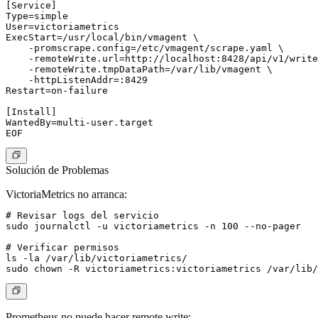
[Service]

Type=simple

User=victoriametrics

ExecStart=/usr/local/bin/vmagent \

    -promscrape.config=/etc/vmagent/scrape.yaml \

    -remoteWrite.url=http://localhost:8428/api/v1/write
    -remoteWrite.tmpDataPath=/var/lib/vmagent \

    -httpListenAddr=:8429

Restart=on-failure

[Install]

WantedBy=multi-user.target

Solución de Problemas
VictoriaMetrics no arranca:
# Revisar logs del servicio

sudo journalctl -u victoriametrics -n 100 --no-pager

# Verificar permisos

ls -la /var/lib/victoriametrics/

Prometheus no puede hacer remote write: