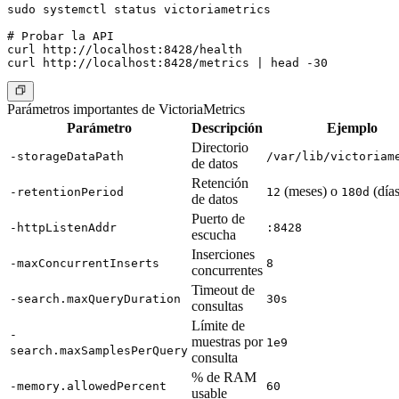
sudo systemctl status victoriametrics

# Probar la API

curl http://localhost:8428/health

Parámetros importantes de VictoriaMetrics
Parámetro
Descripción
Ejemplo
Directorio
-storageDataPath
/var/lib/victoriam
de datos
Retención
(meses) o
(días
-retentionPeriod
12
180d
de datos
Puerto de
-httpListenAddr
:8428
escucha
Inserciones
-maxConcurrentInserts
8
concurrentes
Timeout de
-search.maxQueryDuration
30s
consultas
Límite de
-
muestras por
1e9
search.maxSamplesPerQuery
consulta
% de RAM
-memory.allowedPercent
60
usable