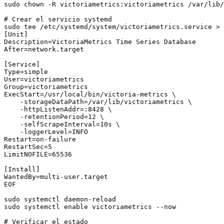
sudo chown -R victoriametrics:victoriametrics /var/lib/
# Crear el servicio systemd

sudo tee /etc/systemd/system/victoriametrics.service > 
[Unit]

Description=VictoriaMetrics Time Series Database

After=network.target

[Service]

Type=simple

User=victoriametrics

Group=victoriametrics

ExecStart=/usr/local/bin/victoria-metrics \

    -storageDataPath=/var/lib/victoriametrics \

    -httpListenAddr=:8428 \

    -retentionPeriod=12 \

    -selfScrapeInterval=10s \

    -loggerLevel=INFO

Restart=on-failure

RestartSec=5

LimitNOFILE=65536

[Install]

WantedBy=multi-user.target

EOF

sudo systemctl daemon-reload

sudo systemctl enable victoriametrics --now

# Verificar el estado
