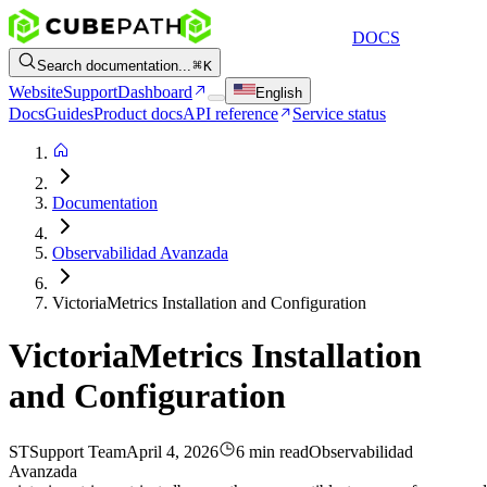
DOCS
Search documentation...
K
Website
Support
Dashboard
English
Docs
Guides
Product docs
API reference
Service status
Documentation
Observabilidad Avanzada
VictoriaMetrics Installation and Configuration
VictoriaMetrics Installation
and Configuration
ST
Support Team
April 4, 2026
6 min read
Observabilidad
Avanzada