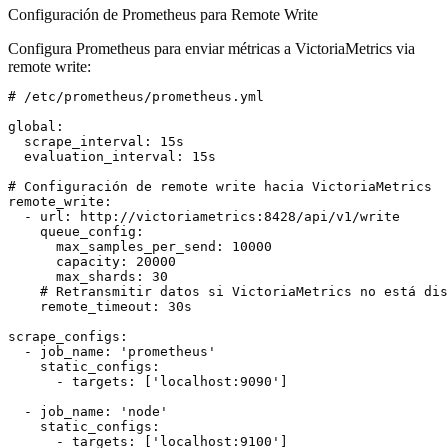
Configuración de Prometheus para Remote Write
Configura Prometheus para enviar métricas a VictoriaMetrics via
remote write:
# /etc/prometheus/prometheus.yml

global:

  scrape_interval: 15s

  evaluation_interval: 15s

# Configuración de remote write hacia VictoriaMetrics

remote_write:

  - url: http://victoriametrics:8428/api/v1/write

    queue_config:

      max_samples_per_send: 10000

      capacity: 20000

      max_shards: 30

    # Retransmitir datos si VictoriaMetrics no está dis
    remote_timeout: 30s

scrape_configs:

  - job_name: 'prometheus'

    static_configs:

      - targets: ['localhost:9090']

  - job_name: 'node'

    static_configs:
