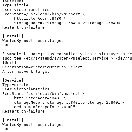
[Service]

Type=simple

User=victoriametrics

ExecStart=/usr/local/bin/vminsert \

    -httpListenAddr=:8480 \

    -storageNode=vmstorage-1:8400,vmstorage-2:8400

Restart=on-failure

[Install]

WantedBy=multi-user.target

EOF

# vmselect: maneja las consultas y las distribuye entre
sudo tee /etc/systemd/system/vmselect.service > /dev/nu
[Unit]

Description=VictoriaMetrics Select

After=network.target

[Service]

Type=simple

User=victoriametrics

ExecStart=/usr/local/bin/vmselect \

    -httpListenAddr=:8481 \

    -storageNode=vmstorage-1:8401,vmstorage-2:8401 \

    -dedup.minScrapeInterval=15s

Restart=on-failure

[Install]

WantedBy=multi-user.target

EOF
