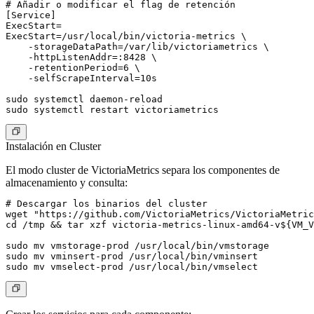
# Añadir o modificar el flag de retención

[Service]

ExecStart=

ExecStart=/usr/local/bin/victoria-metrics \

    -storageDataPath=/var/lib/victoriametrics \

    -httpListenAddr=:8428 \

    -retentionPeriod=6 \

    -selfScrapeInterval=10s

sudo systemctl daemon-reload

Instalación en Cluster
El modo cluster de VictoriaMetrics separa los componentes de
almacenamiento y consulta:
# Descargar los binarios del cluster

wget "https://github.com/VictoriaMetrics/VictoriaMetric
cd /tmp && tar xzf victoria-metrics-linux-amd64-v${VM_V
sudo mv vmstorage-prod /usr/local/bin/vmstorage

sudo mv vminsert-prod /usr/local/bin/vminsert
