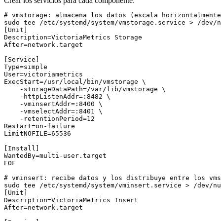
Crear los servicios para cada componente:
# vmstorage: almacena los datos (escala horizontalmente
sudo tee /etc/systemd/system/vmstorage.service > /dev/n
[Unit]

Description=VictoriaMetrics Storage

After=network.target

[Service]

Type=simple

User=victoriametrics

ExecStart=/usr/local/bin/vmstorage \

    -storageDataPath=/var/lib/vmstorage \

    -httpListenAddr=:8482 \

    -vminsertAddr=:8400 \

    -vmselectAddr=:8401 \

    -retentionPeriod=12

Restart=on-failure

LimitNOFILE=65536

[Install]

WantedBy=multi-user.target

EOF

# vminsert: recibe datos y los distribuye entre los vms
sudo tee /etc/systemd/system/vminsert.service > /dev/nu
[Unit]

Description=VictoriaMetrics Insert

After=network.target
