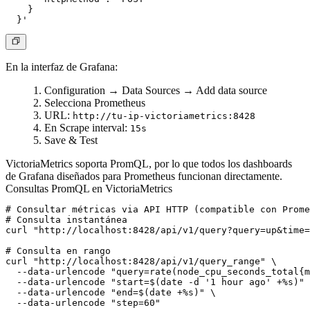
    }

En la interfaz de Grafana:
Configuration → Data Sources → Add data source
Selecciona
Prometheus
URL:
http://tu-ip-victoriametrics:8428
En
Scrape interval
:
15s
Save & Test
VictoriaMetrics soporta PromQL, por lo que todos los dashboards
de Grafana diseñados para Prometheus funcionan directamente.
Consultas PromQL en VictoriaMetrics
# Consultar métricas via API HTTP (compatible con Prome
# Consulta instantánea

curl "http://localhost:8428/api/v1/query?query=up&time=
# Consulta en rango

curl "http://localhost:8428/api/v1/query_range" \

  --data-urlencode "query=rate(node_cpu_seconds_total{m
  --data-urlencode "start=$(date -d '1 hour ago' +%s)" 
  --data-urlencode "end=$(date +%s)" \

  --data-urlencode "step=60"
