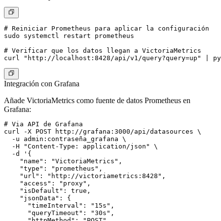
# Reiniciar Prometheus para aplicar la configuración

sudo systemctl restart prometheus

# Verificar que los datos llegan a VictoriaMetrics

Integración con Grafana
Añade VictoriaMetrics como fuente de datos Prometheus en
Grafana:
# Via API de Grafana

curl -X POST http://grafana:3000/api/datasources \

  -u admin:contraseña_grafana \

  -H "Content-Type: application/json" \

  -d '{

    "name": "VictoriaMetrics",

    "type": "prometheus",

    "url": "http://victoriametrics:8428",

    "access": "proxy",

    "isDefault": true,

    "jsonData": {

      "timeInterval": "15s",

      "queryTimeout": "30s",

      "httpMethod": "POST"
