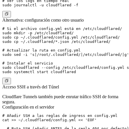
# Ver los logs en tiempo real

Alternativa: configuración como otro usuario
# Si el archivo config.yml está en /etc/cloudflared/

sudo mkdir -p /etc/cloudflared/

sudo cp ~/.cloudflared/config.yml /etc/cloudflared/

sudo cp ~/.cloudflared/*.json /etc/cloudflared/

# Actualizar la ruta en config.yml

sudo sed -i 's|/root/.cloudflared/|/etc/cloudflared/|g'
# Instalar el servicio

sudo cloudflared --config /etc/cloudflared/config.yml s
Acceso SSH a través del Túnel
Cloudflare Tunnels también puede enrutar tráfico SSH de forma
segura.
Configuración en el servidor
# Añadir SSH a las reglas de ingress en config.yml

cat >> ~/.cloudflared/config.yml << 'EOF'

  # Ruta SSH (añadir ANTES de la regla 404 por defecto)
