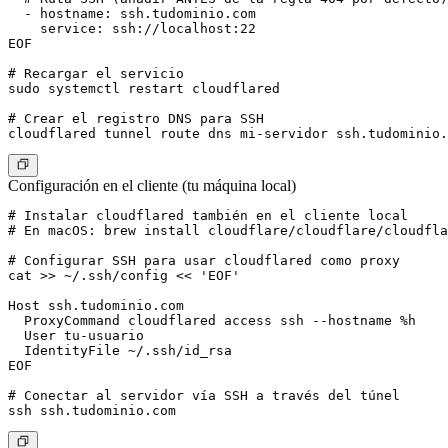
  - hostname: ssh.tudominio.com

    service: ssh://localhost:22

EOF

# Recargar el servicio

sudo systemctl restart cloudflared

# Crear el registro DNS para SSH

Configuración en el cliente (tu máquina local)
# Instalar cloudflared también en el cliente local

# En macOS: brew install cloudflare/cloudflare/cloudfla
# Configurar SSH para usar cloudflared como proxy

cat >> ~/.ssh/config << 'EOF'

Host ssh.tudominio.com

  ProxyCommand cloudflared access ssh --hostname %h

  User tu-usuario

  IdentityFile ~/.ssh/id_rsa

EOF

# Conectar al servidor vía SSH a través del túnel
