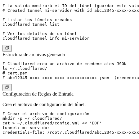
# La salida mostrará el ID del túnel (guardar este valo
# Created tunnel mi-servidor with id abc12345-xxxx-xxxx
# Listar los túneles creados

cloudflared tunnel list

# Ver los detalles de un túnel

Estructura de archivos generada
# Cloudflared crea un archivo de credenciales JSON

ls ~/.cloudflared/

# cert.pem

Configuración de Reglas de Entrada
Crea el archivo de configuración del túnel:
# Crear el archivo de configuración

mkdir -p ~/.cloudflared/

cat > ~/.cloudflared/config.yml << 'EOF'

tunnel: mi-servidor

credentials-file: /root/.cloudflared/abc12345-xxxx-xxxx