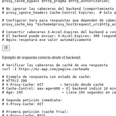
proxy_cache_bypass $http_pragma $http_authorization;

# No ignorar las cabeceras del backend (comportamiento 
# proxy_ignore_headers Cache-Control Expires;  # Solo a
# Configurar Vary para respuestas que dependen de cabec
proxy_cache_key "$scheme$proxy_host$request_uri$http_ac
# Convertir cabeceras X-Accel-Expires del backend a con
# El backend puede enviar: X-Accel-Expires: 300 (segund
Ejemplo de respuesta correcta desde el backend:
# Verificar las cabeceras de caché de una respuesta

curl -I https://mi-app.com/pagina-cacheada

# Ejemplo de respuesta con estado de caché:

# HTTP/2 200

# X-Proxy-Cache: HIT        ← Servido desde caché

# Cache-Control: max-age=600 ← El backend indicó 10 min
# Age: 245                   ← Lleva 245 segundos en ca
# Segunda petición inmediata:

# X-Proxy-Cache: HIT

# Primera petición (caché fría):
