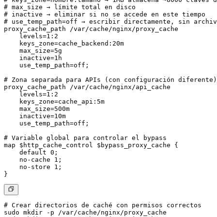
# max_size → límite total en disco

# inactive → eliminar si no se accede en este tiempo

# use_temp_path=off → escribir directamente, sin archiv
proxy_cache_path /var/cache/nginx/proxy_cache

    levels=1:2

    keys_zone=cache_backend:20m

    max_size=5g

    inactive=1h

    use_temp_path=off;

# Zona separada para APIs (con configuración diferente)

proxy_cache_path /var/cache/nginx/api_cache

    levels=1:2

    keys_zone=cache_api:5m

    max_size=500m

    inactive=10m

    use_temp_path=off;

# Variable global para controlar el bypass

map $http_cache_control $bypass_proxy_cache {

    default 0;

    no-cache 1;

    no-store 1;

# Crear directorios de caché con permisos correctos

sudo mkdir -p /var/cache/nginx/proxy_cache
