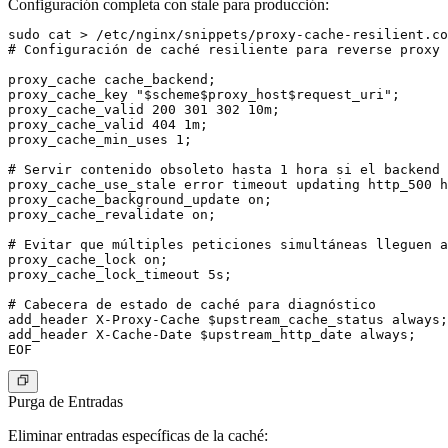
Configuración completa con stale para producción:
sudo cat > /etc/nginx/snippets/proxy-cache-resilient.co
# Configuración de caché resiliente para reverse proxy 
proxy_cache cache_backend;

proxy_cache_key "$scheme$proxy_host$request_uri";

proxy_cache_valid 200 301 302 10m;

proxy_cache_valid 404 1m;

proxy_cache_min_uses 1;

# Servir contenido obsoleto hasta 1 hora si el backend 
proxy_cache_use_stale error timeout updating http_500 h
proxy_cache_background_update on;

proxy_cache_revalidate on;

# Evitar que múltiples peticiones simultáneas lleguen a
proxy_cache_lock on;

proxy_cache_lock_timeout 5s;

# Cabecera de estado de caché para diagnóstico

add_header X-Proxy-Cache $upstream_cache_status always;

add_header X-Cache-Date $upstream_http_date always;

Purga de Entradas
Eliminar entradas específicas de la caché: