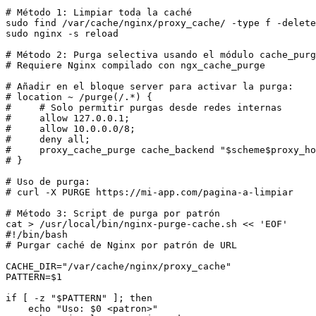
# Método 1: Limpiar toda la caché

sudo find /var/cache/nginx/proxy_cache/ -type f -delete

sudo nginx -s reload

# Método 2: Purga selectiva usando el módulo cache_purg
# Requiere Nginx compilado con ngx_cache_purge

# Añadir en el bloque server para activar la purga:

# location ~ /purge(/.*) {

#     # Solo permitir purgas desde redes internas

#     allow 127.0.0.1;

#     allow 10.0.0.0/8;

#     deny all;

#     proxy_cache_purge cache_backend "$scheme$proxy_ho
# }

# Uso de purga:

# curl -X PURGE https://mi-app.com/pagina-a-limpiar

# Método 3: Script de purga por patrón

cat > /usr/local/bin/nginx-purge-cache.sh << 'EOF'

#!/bin/bash

# Purgar caché de Nginx por patrón de URL

CACHE_DIR="/var/cache/nginx/proxy_cache"

PATTERN=$1

if [ -z "$PATTERN" ]; then

    echo "Uso: $0 <patron>"
