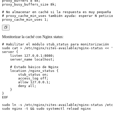
proxy_buffers 8 4k;

proxy_busy_buffers_size 8k;

# No almacenar en caché si la respuesta es muy pequeña 
# proxy_cache_min_uses también ayuda: esperar N peticio
Monitorizar la caché con Nginx status:
# Habilitar el módulo stub_status para monitorización

sudo cat > /etc/nginx/sites-available/nginx-status << '
server {

    listen 127.0.0.1:8080;

    server_name localhost;

    # Estado básico de Nginx

    location /nginx_status {

        stub_status on;

        access_log off;

        allow 127.0.0.1;

        deny all;

    }

}

EOF

sudo ln -s /etc/nginx/sites-available/nginx-status /etc
sudo nginx -t && sudo systemctl reload nginx
