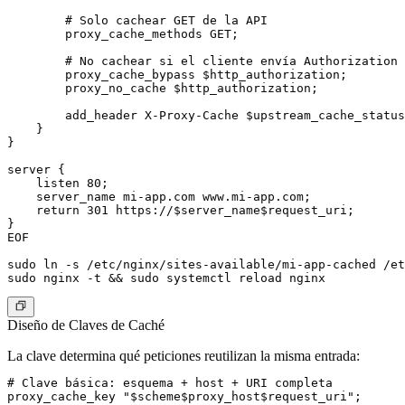
        # Solo cachear GET de la API

        proxy_cache_methods GET;

        # No cachear si el cliente envía Authorization

        proxy_cache_bypass $http_authorization;

        proxy_no_cache $http_authorization;

        add_header X-Proxy-Cache $upstream_cache_status
    }

}

server {

    listen 80;

    server_name mi-app.com www.mi-app.com;

    return 301 https://$server_name$request_uri;

}

EOF

sudo ln -s /etc/nginx/sites-available/mi-app-cached /et
Diseño de Claves de Caché
La clave determina qué peticiones reutilizan la misma entrada:
# Clave básica: esquema + host + URI completa

proxy_cache_key "$scheme$proxy_host$request_uri";
