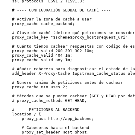
    ssl_protocols TLSv1.2 TLSv1.3;

    # ---- CONFIGURACIÓN GLOBAL DE CACHÉ ----

    # Activar la zona de caché a usar

    proxy_cache cache_backend;

    # Clave de caché (define qué peticiones se consider
    proxy_cache_key "$scheme$proxy_host$request_uri";

    # Cuánto tiempo cachear respuestas con código de es
    proxy_cache_valid 200 301 302 10m;

    proxy_cache_valid 404 1m;

    proxy_cache_valid any 1m;

    # Añadir cabecera para diagnosticar el estado de la
    add_header X-Proxy-Cache $upstream_cache_status alw
    # Número mínimo de peticiones antes de cachear

    proxy_cache_min_uses 2;

    # Métodos que se pueden cachear (GET y HEAD por def
    # proxy_cache_methods GET HEAD;

    # ---- PETICIONES AL BACKEND ----

    location / {

        proxy_pass http://app_backend;

        # Cabeceras hacia el backend

        proxy_set_header Host $host;
