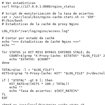
# Ver estadísticas

curl http://127.0.0.1:8080/nginx_status

# Script de monitorización de la tasa de aciertos

cat > /usr/local/bin/nginx-cache-stats.sh << 'EOF'

#!/bin/bash

# Estadísticas de la caché de proxy Nginx

LOG_FILE="/var/log/nginx/access.log"

# Contar por estado de caché

echo "=== Estadísticas de Caché Nginx ==="

echo ""

for STATUS in HIT MISS BYPASS EXPIRED STALE; do

    COUNT=$(grep "X-Proxy-Cache: $STATUS" "$LOG_FILE" 2
    echo "$STATUS: $COUNT"

done

TOTAL=$(wc -l < "$LOG_FILE")

HITS=$(grep "X-Proxy-Cache: HIT" "$LOG_FILE" 2>/dev/nul
if [ "$TOTAL" -gt 0 ]; then

    HIT_RATE=$((HITS * 100 / TOTAL))

    echo ""

    echo "Tasa de aciertos: ${HIT_RATE}%"

fi

EOF
