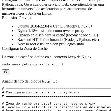
Python, Java, Go o cualquier servicio web, convirtiéndola en una
herramienta universal de aceleración para arquitecturas de
microservicios y APIs en Linux.
Requisitos Previos
Ubuntu 20.04/22.04 o CentOS/Rocky Linux 8+
Nginx 1.18+ instalado como reverse proxy
Espacio en disco para la caché (recomendado SSD)
Backend HTTP funcionando (Node.js, Python, etc.)
Acceso root o usuario con privilegios sudo
Configurar la Zona de Caché
La zona de caché se define en el contexto
de Nginx:
http
Añadir dentro del bloque
:
http {}
# =====================================================
# Configuración de caché de proxy Nginx

# =====================================================
# Zona de caché principal para el reverse proxy

# levels=1:2 → estructura de directorios en dos niveles
# keys_zone=nombre:tamaño → 1MB almacena ~8000 claves d