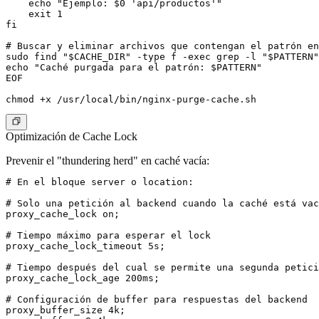
    echo "Ejemplo: $0 'api/productos'"

    exit 1

fi

# Buscar y eliminar archivos que contengan el patrón en
sudo find "$CACHE_DIR" -type f -exec grep -l "$PATTERN"
echo "Caché purgada para el patrón: $PATTERN"

EOF

Optimización de Cache Lock
Prevenir el "thundering herd" en caché vacía:
# En el bloque server o location:

# Solo una petición al backend cuando la caché está vac
proxy_cache_lock on;

# Tiempo máximo para esperar el lock

proxy_cache_lock_timeout 5s;

# Tiempo después del cual se permite una segunda petici
proxy_cache_lock_age 200ms;

# Configuración de buffer para respuestas del backend

proxy_buffer_size 4k;
