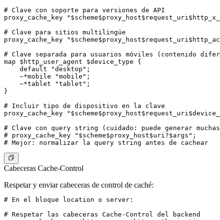
# Clave con soporte para versiones de API

proxy_cache_key "$scheme$proxy_host$request_uri$http_x_
# Clave para sitios multilingüe

proxy_cache_key "$scheme$proxy_host$request_uri$http_ac
# Clave separada para usuarios móviles (contenido difer
map $http_user_agent $device_type {

    default "desktop";

    ~*mobile "mobile";

    ~*tablet "tablet";

}

# Incluir tipo de dispositivo en la clave

proxy_cache_key "$scheme$proxy_host$request_uri$device_
# Clave con query string (cuidado: puede generar muchas
# proxy_cache_key "$scheme$proxy_host$uri?$args";

Cabeceras Cache-Control
Respetar y enviar cabeceras de control de caché:
# En el bloque location o server:

# Respetar las cabeceras Cache-Control del backend
