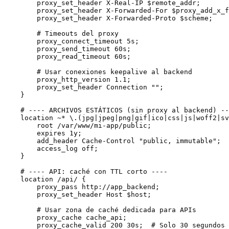
        proxy_set_header X-Real-IP $remote_addr;

        proxy_set_header X-Forwarded-For $proxy_add_x_f
        proxy_set_header X-Forwarded-Proto $scheme;

        # Timeouts del proxy

        proxy_connect_timeout 5s;

        proxy_send_timeout 60s;

        proxy_read_timeout 60s;

        # Usar conexiones keepalive al backend

        proxy_http_version 1.1;

        proxy_set_header Connection "";

    }

    # ---- ARCHIVOS ESTÁTICOS (sin proxy al backend) --
    location ~* \.(jpg|jpeg|png|gif|ico|css|js|woff2|sv
        root /var/www/mi-app/public;

        expires 1y;

        add_header Cache-Control "public, immutable";

        access_log off;

    }

    # ---- API: caché con TTL corto ----

    location /api/ {

        proxy_pass http://app_backend;

        proxy_set_header Host $host;

        # Usar zona de caché dedicada para APIs

        proxy_cache cache_api;

        proxy_cache_valid 200 30s;  # Solo 30 segundos 