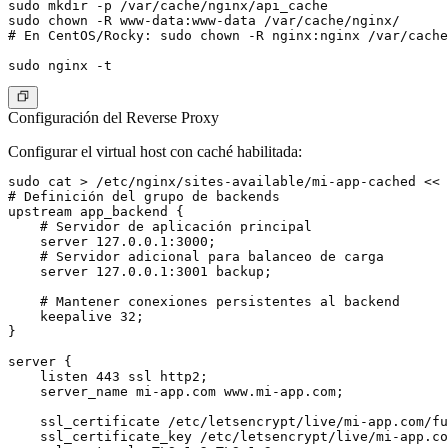
sudo mkdir -p /var/cache/nginx/api_cache

sudo chown -R www-data:www-data /var/cache/nginx/

# En CentOS/Rocky: sudo chown -R nginx:nginx /var/cache
Configuración del Reverse Proxy
Configurar el virtual host con caché habilitada:
sudo cat > /etc/nginx/sites-available/mi-app-cached << 
# Definición del grupo de backends

upstream app_backend {

    # Servidor de aplicación principal

    server 127.0.0.1:3000;

    # Servidor adicional para balanceo de carga

    server 127.0.0.1:3001 backup;

    # Mantener conexiones persistentes al backend

    keepalive 32;

}

server {

    listen 443 ssl http2;

    server_name mi-app.com www.mi-app.com;

    ssl_certificate /etc/letsencrypt/live/mi-app.com/fu
    ssl_certificate_key /etc/letsencrypt/live/mi-app.co