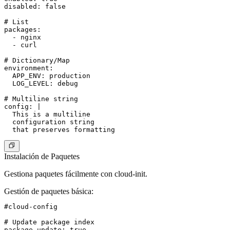
disabled: false

# List

packages:

  - nginx

  - curl

# Dictionary/Map

environment:

  APP_ENV: production

  LOG_LEVEL: debug

# Multiline string

config: |

  This is a multiline

  configuration string

Instalación de Paquetes
Gestiona paquetes fácilmente con cloud-init.
Gestión de paquetes básica
:
#cloud-config

# Update package index

package_update: true
