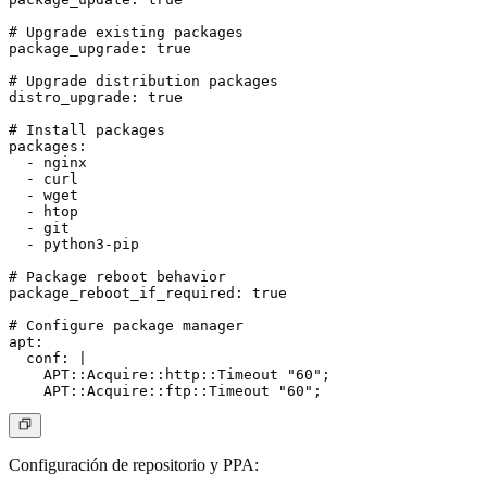
# Upgrade existing packages

package_upgrade: true

# Upgrade distribution packages

distro_upgrade: true

# Install packages

packages:

  - nginx

  - curl

  - wget

  - htop

  - git

  - python3-pip

# Package reboot behavior

package_reboot_if_required: true

# Configure package manager

apt:

  conf: |

    APT::Acquire::http::Timeout "60";

Configuración de repositorio y PPA
: