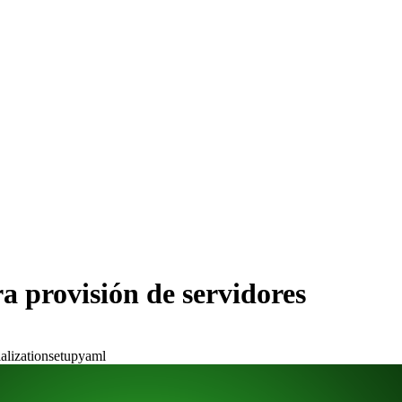
a provisión de servidores
ialization
setup
yaml