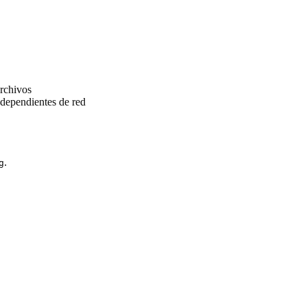
archivos
 dependientes de red
.
g