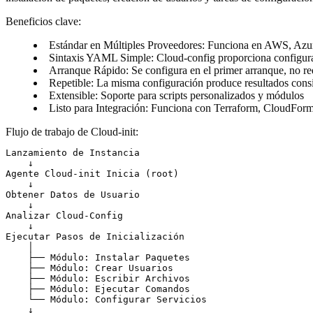
Beneficios clave
:
Estándar en Múltiples Proveedores
: Funciona en AWS, Azu
Sintaxis YAML Simple
: Cloud-config proporciona configura
Arranque Rápido
: Se configura en el primer arranque, no r
Repetible
: La misma configuración produce resultados consi
Extensible
: Soporte para scripts personalizados y módulos
Listo para Integración
: Funciona con Terraform, CloudForm
Flujo de trabajo de Cloud-init
:
Lanzamiento de Instancia

    ↓

Agente Cloud-init Inicia (root)

    ↓

Obtener Datos de Usuario

    ↓

Analizar Cloud-Config

    ↓

Ejecutar Pasos de Inicialización

    │

    ├── Módulo: Instalar Paquetes

    ├── Módulo: Crear Usuarios

    ├── Módulo: Escribir Archivos

    ├── Módulo: Ejecutar Comandos

    └── Módulo: Configurar Servicios

    ↓
