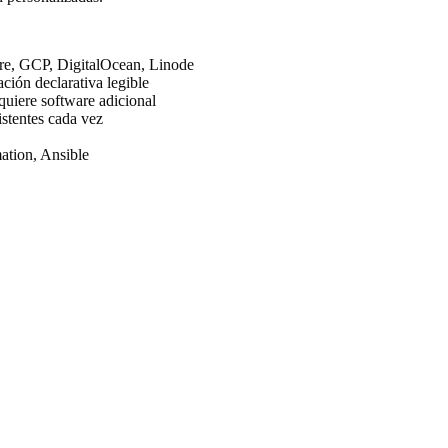
re, GCP, DigitalOcean, Linode
ción declarativa legible
equiere software adicional
stentes cada vez
ation, Ansible