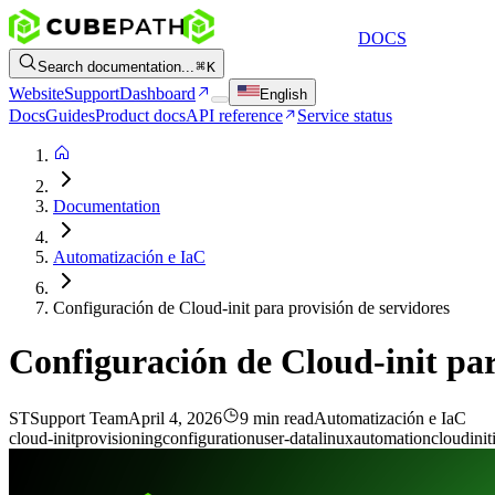
DOCS
Search documentation...
K
Website
Support
Dashboard
English
Docs
Guides
Product docs
API reference
Service status
Documentation
Automatización e IaC
Configuración de Cloud-init para provisión de servidores
Configuración de Cloud-init par
ST
Support Team
April 4, 2026
9 min read
Automatización e IaC
cloud-init
provisioning
configuration
user-data
linux
automation
cloud
init