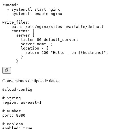
runcmd:

  - systemctl start nginx

  - systemctl enable nginx

write_files:

  - path: /etc/nginx/sites-available/default

    content: |

      server {

        listen 80 default_server;

        server_name _;

        location / {

          return 200 "Hello from $(hostname)";

        }

Conversiones de tipos de datos
:
#cloud-config

# String

region: us-east-1

# Number

port: 8080

# Boolean

enabled: true
