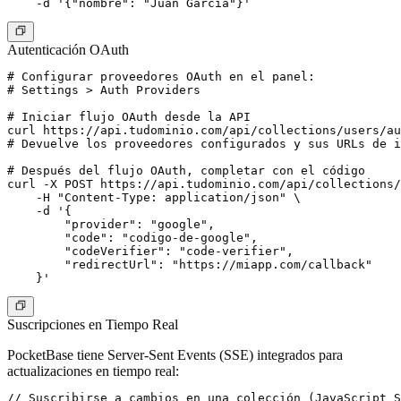
Autenticación OAuth
# Configurar proveedores OAuth en el panel:

# Settings > Auth Providers

# Iniciar flujo OAuth desde la API

curl https://api.tudominio.com/api/collections/users/au
# Devuelve los proveedores configurados y sus URLs de i
# Después del flujo OAuth, completar con el código

curl -X POST https://api.tudominio.com/api/collections/
    -H "Content-Type: application/json" \

    -d '{

        "provider": "google",

        "code": "codigo-de-google",

        "codeVerifier": "code-verifier",

        "redirectUrl": "https://miapp.com/callback"

Suscripciones en Tiempo Real
PocketBase tiene Server-Sent Events (SSE) integrados para
actualizaciones en tiempo real:
// Suscribirse a cambios en una colección (JavaScript S