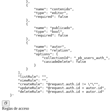
            },

            {

                "name": "contenido",

                "type": "editor",

                "required": false

            },

            {

                "name": "publicado",

                "type": "bool",

                "required": false

            },

            {

                "name": "autor",

                "type": "relation",

                "options": {

                    "collectionId": "_pb_users_auth_",

                    "cascadeDelete": false

                }

            }

        ],

        "listRule": "",

        "viewRule": "",

        "createRule": "@request.auth.id != \"\"",

        "updateRule": "@request.auth.id = autor.id",

        "deleteRule": "@request.auth.id = autor.id"

Reglas de acceso