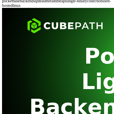
pocketbase
backend
sqlite
auth
realtime
api
single-binary
collections
self-
hosted
linux