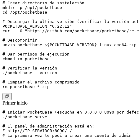
# Crear directorio de instalación

mkdir -p /opt/pocketbase

cd /opt/pocketbase

# Descargar la última versión (verificar la versión act
POCKETBASE_VERSION="0.22.12"

curl -LO "https://github.com/pocketbase/pocketbase/rele
# Descomprimir

unzip pocketbase_${POCKETBASE_VERSION}_linux_amd64.zip

# Dar permisos de ejecución

chmod +x pocketbase

# Verificar la versión

./pocketbase --version

# Limpiar el archivo comprimido

Primer inicio
# Iniciar PocketBase (escucha en 0.0.0.0:8090 por defec
./pocketbase serve

# El panel de administración está en:

# http://IP_SERVIDOR:8090/_/

# La primera vez te pedirá crear una cuenta de admin
