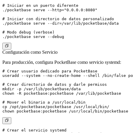
# Iniciar en un puerto diferente

./pocketbase serve --http="0.0.0.0:8080"

# Iniciar con directorio de datos personalizado

./pocketbase serve --dir=/var/lib/pocketbase/data

# Modo debug (verbose)

Configuración como Servicio
Para producción, configura PocketBase como servicio systemd:
# Crear usuario dedicado para PocketBase

useradd --system --no-create-home --shell /bin/false po
# Crear directorio de datos y darle permisos

mkdir -p /var/lib/pocketbase/data

chown -R pocketbase:pocketbase /var/lib/pocketbase

# Mover el binario a /usr/local/bin

cp /opt/pocketbase/pocketbase /usr/local/bin/

# Crear el servicio systemd
