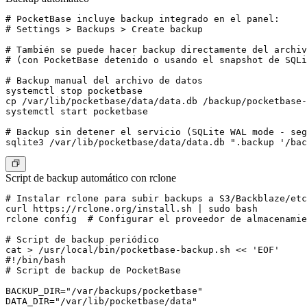
# PocketBase incluye backup integrado en el panel:

# Settings > Backups > Create backup

# También se puede hacer backup directamente del archiv
# (con PocketBase detenido o usando el snapshot de SQLi
# Backup manual del archivo de datos

systemctl stop pocketbase

cp /var/lib/pocketbase/data/data.db /backup/pocketbase-
systemctl start pocketbase

# Backup sin detener el servicio (SQLite WAL mode - seg
Script de backup automático con rclone
# Instalar rclone para subir backups a S3/Backblaze/etc

curl https://rclone.org/install.sh | sudo bash

rclone config  # Configurar el proveedor de almacenamie
# Script de backup periódico

cat > /usr/local/bin/pocketbase-backup.sh << 'EOF'

#!/bin/bash

# Script de backup de PocketBase

BACKUP_DIR="/var/backups/pocketbase"

DATA_DIR="/var/lib/pocketbase/data"
