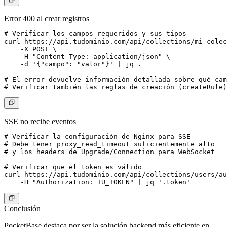
Error 400 al crear registros
# Verificar los campos requeridos y sus tipos

curl https://api.tudominio.com/api/collections/mi-colec
    -X POST \

    -H "Content-Type: application/json" \

    -d '{"campo": "valor"}' | jq .

# El error devuelve información detallada sobre qué cam
SSE no recibe eventos
# Verificar la configuración de Nginx para SSE

# Debe tener proxy_read_timeout suficientemente alto

# y los headers de Upgrade/Connection para WebSocket

# Verificar que el token es válido

curl https://api.tudominio.com/api/collections/users/au
Conclusión
PocketBase destaca por ser la solución backend más eficiente en