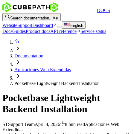
DOCS
Search documentation...
K
Website
Support
Dashboard
English
Docs
Guides
Product docs
API reference
Service status
Documentation
Aplicaciones Web Extendidas
Pocketbase Lightweight Backend Installation
Pocketbase Lightweight
Backend Installation
ST
Support Team
April 4, 2026
8 min read
Aplicaciones Web
Extendidas