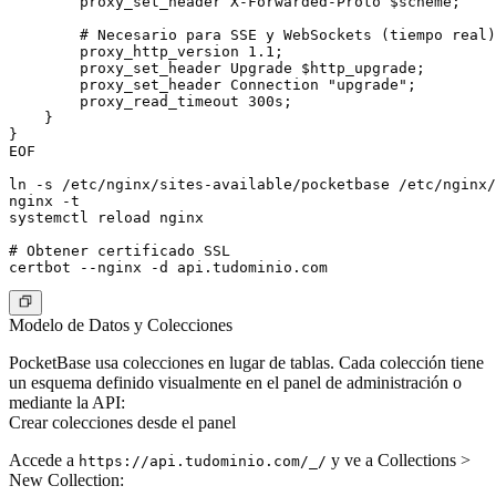
        proxy_set_header X-Forwarded-Proto $scheme;

        # Necesario para SSE y WebSockets (tiempo real)

        proxy_http_version 1.1;

        proxy_set_header Upgrade $http_upgrade;

        proxy_set_header Connection "upgrade";

        proxy_read_timeout 300s;

    }

}

EOF

ln -s /etc/nginx/sites-available/pocketbase /etc/nginx/
nginx -t

systemctl reload nginx

# Obtener certificado SSL

Modelo de Datos y Colecciones
PocketBase usa colecciones en lugar de tablas. Cada colección tiene
un esquema definido visualmente en el panel de administración o
mediante la API:
Crear colecciones desde el panel
Accede a
y ve a
Collections >
https://api.tudominio.com/_/
New Collection
: