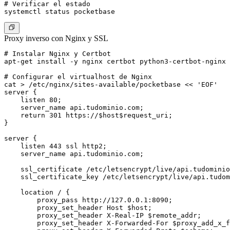
# Verificar el estado

Proxy inverso con Nginx y SSL
# Instalar Nginx y Certbot

apt-get install -y nginx certbot python3-certbot-nginx

# Configurar el virtualhost de Nginx

cat > /etc/nginx/sites-available/pocketbase << 'EOF'

server {

    listen 80;

    server_name api.tudominio.com;

    return 301 https://$host$request_uri;

}

server {

    listen 443 ssl http2;

    server_name api.tudominio.com;

    ssl_certificate /etc/letsencrypt/live/api.tudominio
    ssl_certificate_key /etc/letsencrypt/live/api.tudom
    location / {

        proxy_pass http://127.0.0.1:8090;

        proxy_set_header Host $host;

        proxy_set_header X-Real-IP $remote_addr;

        proxy_set_header X-Forwarded-For $proxy_add_x_f