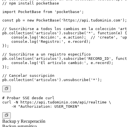
// npm install pocketbase

import PocketBase from 'pocketbase';

const pb = new PocketBase('https://api.tudominio.com');

// Suscribirse a todos los cambios en la colección 'art
pb.collection('articulos').subscribe('*', function(e) {

    console.log('Acción:', e.action);  // 'create', 'up
    console.log('Registro:', e.record);

});

// Suscribirse a un registro específico

pb.collection('articulos').subscribe('RECORD_ID', funct
    console.log('El artículo cambió:', e.record);

});

// Cancelar suscripción

# Probar SSE desde curl

curl -N https://api.tudominio.com/api/realtime \

Backup y Recuperación
Backup automático