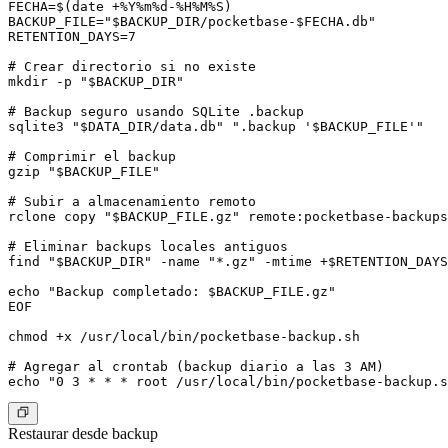
FECHA=$(date +%Y%m%d-%H%M%S)

BACKUP_FILE="$BACKUP_DIR/pocketbase-$FECHA.db"

RETENTION_DAYS=7

# Crear directorio si no existe

mkdir -p "$BACKUP_DIR"

# Backup seguro usando SQLite .backup

sqlite3 "$DATA_DIR/data.db" ".backup '$BACKUP_FILE'"

# Comprimir el backup

gzip "$BACKUP_FILE"

# Subir a almacenamiento remoto

rclone copy "$BACKUP_FILE.gz" remote:pocketbase-backups
# Eliminar backups locales antiguos

find "$BACKUP_DIR" -name "*.gz" -mtime +$RETENTION_DAYS
echo "Backup completado: $BACKUP_FILE.gz"

EOF

chmod +x /usr/local/bin/pocketbase-backup.sh

# Agregar al crontab (backup diario a las 3 AM)

Restaurar desde backup