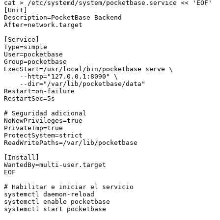
cat > /etc/systemd/system/pocketbase.service << 'EOF'

[Unit]

Description=PocketBase Backend

After=network.target

[Service]

Type=simple

User=pocketbase

Group=pocketbase

ExecStart=/usr/local/bin/pocketbase serve \

    --http="127.0.0.1:8090" \

    --dir="/var/lib/pocketbase/data"

Restart=on-failure

RestartSec=5s

# Seguridad adicional

NoNewPrivileges=true

PrivateTmp=true

ProtectSystem=strict

ReadWritePaths=/var/lib/pocketbase

[Install]

WantedBy=multi-user.target

EOF

# Habilitar e iniciar el servicio

systemctl daemon-reload

systemctl enable pocketbase

systemctl start pocketbase
