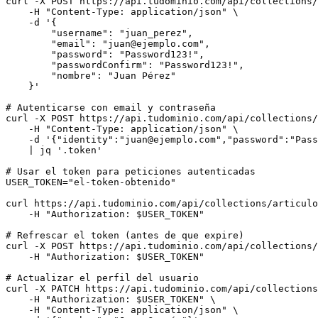
curl -X POST https://api.tudominio.com/api/collections/
    -H "Content-Type: application/json" \

    -d '{

        "username": "juan_perez",

        "email": "
juan@ejemplo.com
",

        "password": "Password123!",

        "passwordConfirm": "Password123!",

        "nombre": "Juan Pérez"

    }'

# Autenticarse con email y contraseña

curl -X POST https://api.tudominio.com/api/collections/
    -H "Content-Type: application/json" \

    -d '{"identity":"
juan@ejemplo.com
","password":"Pass
    | jq '.token'

# Usar el token para peticiones autenticadas

USER_TOKEN="el-token-obtenido"

curl https://api.tudominio.com/api/collections/articulo
    -H "Authorization: $USER_TOKEN"

# Refrescar el token (antes de que expire)

curl -X POST https://api.tudominio.com/api/collections/
    -H "Authorization: $USER_TOKEN"

# Actualizar el perfil del usuario

curl -X PATCH https://api.tudominio.com/api/collections
    -H "Authorization: $USER_TOKEN" \

    -H "Content-Type: application/json" \
