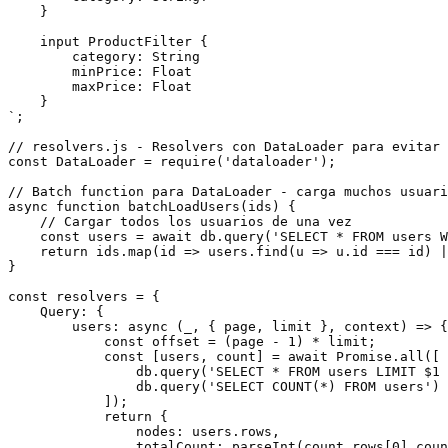
    }

    input ProductFilter {

        category: String

        minPrice: Float

        maxPrice: Float

    }

`;

// resolvers.js - Resolvers con DataLoader para evitar 
const DataLoader = require('dataloader');

// Batch function para DataLoader - carga muchos usuari
async function batchLoadUsers(ids) {

    // Cargar todos los usuarios de una vez

    const users = await db.query('SELECT * FROM users W
    return ids.map(id => users.find(u => u.id === id) |
}

const resolvers = {

    Query: {

        users: async (_, { page, limit }, context) => {

            const offset = (page - 1) * limit;

            const [users, count] = await Promise.all([

                db.query('SELECT * FROM users LIMIT $1 
                db.query('SELECT COUNT(*) FROM users')

            ]);

            return {

                nodes: users.rows,

                totalCount: parseInt(count.rows[0].coun