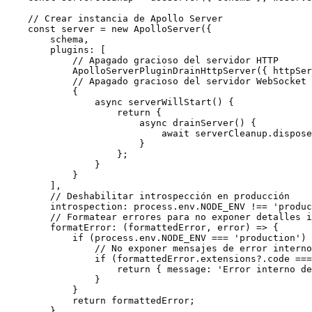
    // Crear instancia de Apollo Server

    const server = new ApolloServer({

        schema,

        plugins: [

            // Apagado gracioso del servidor HTTP

            ApolloServerPluginDrainHttpServer({ httpSer
            // Apagado gracioso del servidor WebSocket

            {

                async serverWillStart() {

                    return {

                        async drainServer() {

                            await serverCleanup.dispose
                        }

                    };

                }

            }

        ],

        // Deshabilitar introspección en producción

        introspection: process.env.NODE_ENV !== 'produc
        // Formatear errores para no exponer detalles i
        formatError: (formattedError, error) => {

            if (process.env.NODE_ENV === 'production') 
                // No exponer mensajes de error interno
                if (formattedError.extensions?.code ===
                    return { message: 'Error interno de
                }

            }

            return formattedError;

        }
