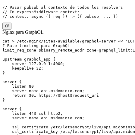
// Pasar pubsub al contexto de todos los resolvers

// En expressMiddleware context:

Nginx para GraphQL
cat > /etc/nginx/sites-available/graphql-server << 'EOF
# Rate limiting para GraphQL

limit_req_zone $binary_remote_addr zone=graphql_limit:1
upstream graphql_app {

    server 127.0.0.1:4000;

    keepalive 32;

}

server {

    listen 80;

    server_name api.midominio.com;

    return 301 https://$host$request_uri;

}

server {

    listen 443 ssl http2;

    server_name api.midominio.com;

    ssl_certificate /etc/letsencrypt/live/api.midominio
    ssl_certificate_key /etc/letsencrypt/live/api.midom