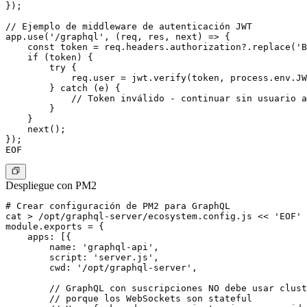
});

// Ejemplo de middleware de autenticación JWT

app.use('/graphql', (req, res, next) => {

    const token = req.headers.authorization?.replace('B
    if (token) {

        try {

            req.user = jwt.verify(token, process.env.JW
        } catch (e) {

            // Token inválido - continuar sin usuario a
        }

    }

    next();

});

Despliegue con PM2
# Crear configuración de PM2 para GraphQL

cat > /opt/graphql-server/ecosystem.config.js << 'EOF'

module.exports = {

    apps: [{

        name: 'graphql-api',

        script: 'server.js',

        cwd: '/opt/graphql-server',

        // GraphQL con suscripciones NO debe usar clust
        // porque los WebSockets son stateful
