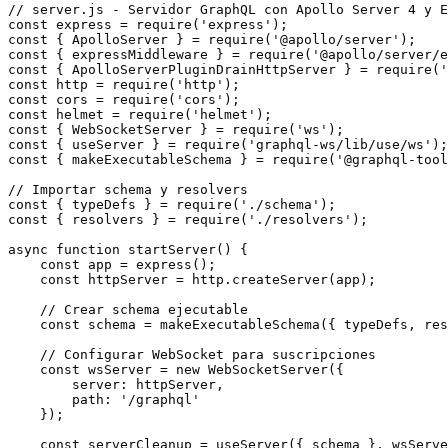
// server.js - Servidor GraphQL con Apollo Server 4 y E
const express = require('express');

const { ApolloServer } = require('@apollo/server');

const { expressMiddleware } = require('@apollo/server/e
const { ApolloServerPluginDrainHttpServer } = require('
const http = require('http');

const cors = require('cors');

const helmet = require('helmet');

const { WebSocketServer } = require('ws');

const { useServer } = require('graphql-ws/lib/use/ws');

const { makeExecutableSchema } = require('@graphql-tool
// Importar schema y resolvers

const { typeDefs } = require('./schema');

const { resolvers } = require('./resolvers');

async function startServer() {

    const app = express();

    const httpServer = http.createServer(app);

    // Crear schema ejecutable

    const schema = makeExecutableSchema({ typeDefs, res
    // Configurar WebSocket para suscripciones

    const wsServer = new WebSocketServer({

        server: httpServer,

        path: '/graphql'

    });

    const serverCleanup = useServer({ schema }, wsServe