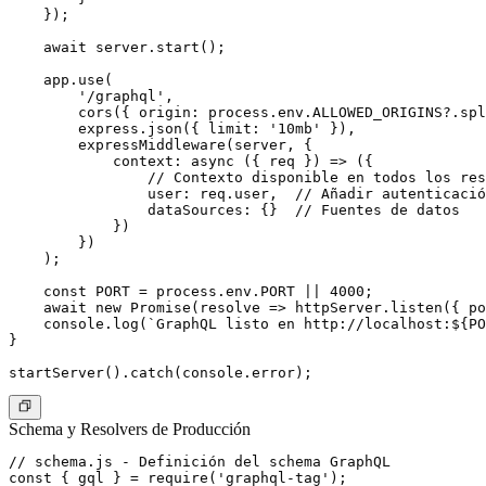
    });

    await server.start();

    app.use(

        '/graphql',

        cors({ origin: process.env.ALLOWED_ORIGINS?.spl
        express.json({ limit: '10mb' }),

        expressMiddleware(server, {

            context: async ({ req }) => ({

                // Contexto disponible en todos los res
                user: req.user,  // Añadir autenticació
                dataSources: {}  // Fuentes de datos

            })

        })

    );

    const PORT = process.env.PORT || 4000;

    await new Promise(resolve => httpServer.listen({ po
    console.log(`GraphQL listo en http://localhost:${PO
}

Schema y Resolvers de Producción
// schema.js - Definición del schema GraphQL

const { gql } = require('graphql-tag');
