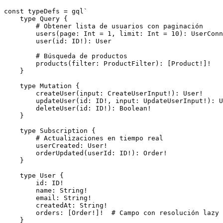
const typeDefs = gql`

    type Query {

        # Obtener lista de usuarios con paginación

        users(page: Int = 1, limit: Int = 10): UserConn
        user(id: ID!): User

        # Búsqueda de productos

        products(filter: ProductFilter): [Product!]!

    }

    type Mutation {

        createUser(input: CreateUserInput!): User!

        updateUser(id: ID!, input: UpdateUserInput!): U
        deleteUser(id: ID!): Boolean!

    }

    type Subscription {

        # Actualizaciones en tiempo real

        userCreated: User!

        orderUpdated(userId: ID!): Order!

    }

    type User {

        id: ID!

        name: String!

        email: String!

        createdAt: String!

        orders: [Order!]!  # Campo con resolución lazy

    }
