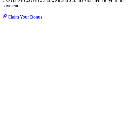
Use code
and we'll add $20 in extra credit to your first
EYG37EFYG
payment
Claim Your Bonus