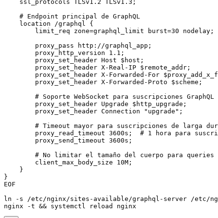
    ssl_protocols TLSv1.2 TLSv1.3;

    # Endpoint principal de GraphQL

    location /graphql {

        limit_req zone=graphql_limit burst=30 nodelay;

        proxy_pass http://graphql_app;

        proxy_http_version 1.1;

        proxy_set_header Host $host;

        proxy_set_header X-Real-IP $remote_addr;

        proxy_set_header X-Forwarded-For $proxy_add_x_f
        proxy_set_header X-Forwarded-Proto $scheme;

        # Soporte WebSocket para suscripciones GraphQL

        proxy_set_header Upgrade $http_upgrade;

        proxy_set_header Connection "upgrade";

        # Timeout mayor para suscripciones de larga dur
        proxy_read_timeout 3600s;  # 1 hora para suscri
        proxy_send_timeout 3600s;

        # No limitar el tamaño del cuerpo para queries 
        client_max_body_size 10M;

    }

}

EOF

ln -s /etc/nginx/sites-available/graphql-server /etc/ng