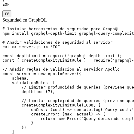
Seguridad en GraphQL
# Instalar herramientas de seguridad para GraphQL

npm install graphql-depth-limit graphql-query-complexit
# Añadir validaciones de seguridad al servidor

cat >> server.js << 'EOF'

const depthLimit = require('graphql-depth-limit');

const { createComplexityLimitRule } = require('graphql-
// Añadir reglas de validación al servidor Apollo

const server = new ApolloServer({

    schema,

    validationRules: [

        // Limitar profundidad de queries (previene que
        depthLimit(7),

        // Limitar complejidad de queries (previene que
        createComplexityLimitRule(1000, {

            onCost: (cost) => console.log('Query cost:'
            createError: (max, actual) => {

                return new Error(`Query demasiado compl
            }

        })

    ]
