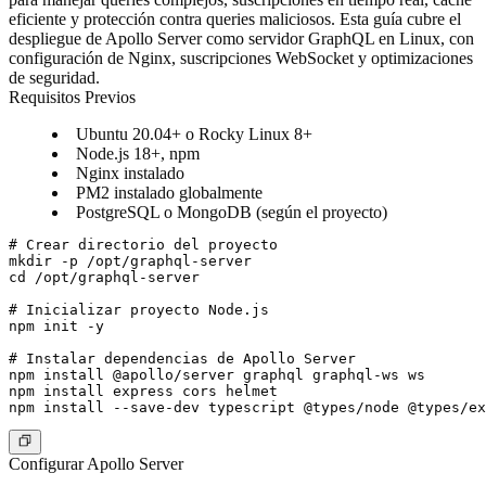
eficiente y protección contra queries maliciosos. Esta guía cubre el
despliegue de Apollo Server como servidor GraphQL en Linux, con
configuración de Nginx, suscripciones WebSocket y optimizaciones
de seguridad.
Requisitos Previos
Ubuntu 20.04+ o Rocky Linux 8+
Node.js 18+, npm
Nginx instalado
PM2 instalado globalmente
PostgreSQL o MongoDB (según el proyecto)
# Crear directorio del proyecto

mkdir -p /opt/graphql-server

cd /opt/graphql-server

# Inicializar proyecto Node.js

npm init -y

# Instalar dependencias de Apollo Server

npm install @apollo/server graphql graphql-ws ws

npm install express cors helmet

Configurar Apollo Server