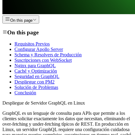
On this page
On this page
Requisitos Previos
Configurar Apollo Server
Schema y Resolvers de Producción
Suscripciones con WebSocket
Nginx para GraphQL
Caché y Optimización
Seguridad en GraphQL
Despliegue con PM2
Solución de Problemas
Conclusión
Despliegue de Servidor GraphQL en Linux
GraphQL es un lenguaje de consulta para APIs que permite a los
clientes solicitar exactamente los datos que necesitan, eliminando el
over-fetching y under-fetching típicos de REST. En producción en
Linux, un servidor GraphQL requiere una configuración cuidadosa
para manejar queries complejos, suscripciones en tiempo real, caché