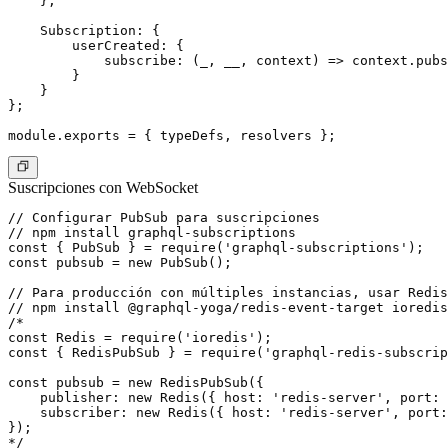
    },

    Subscription: {

        userCreated: {

            subscribe: (_, __, context) => context.pubs
        }

    }

};

Suscripciones con WebSocket
// Configurar PubSub para suscripciones

// npm install graphql-subscriptions

const { PubSub } = require('graphql-subscriptions');

const pubsub = new PubSub();

// Para producción con múltiples instancias, usar Redis
// npm install @graphql-yoga/redis-event-target ioredis

/*

const Redis = require('ioredis');

const { RedisPubSub } = require('graphql-redis-subscrip
const pubsub = new RedisPubSub({

    publisher: new Redis({ host: 'redis-server', port: 
    subscriber: new Redis({ host: 'redis-server', port:
});

*/
