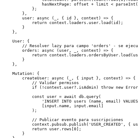
                hasNextPage: offset + limit < parseInt(
            };

        },

        user: async (_, { id }, context) => {

            return context.loaders.user.load(id);

        }

    },

    User: {

        // Resolver lazy para campo 'orders' - se ejecu
        orders: async (user, _, context) => {

            return context.loaders.ordersByUser.load(us
        }

    },

    Mutation: {

        createUser: async (_, { input }, context) => {

            // Validar permisos

            if (!context.user?.isAdmin) throw new Error
            const user = await db.query(

                'INSERT INTO users (name, email) VALUES
                [input.name, input.email]

            );

            // Publicar evento para suscripciones

            context.pubsub.publish('USER_CREATED', { us
            return user.rows[0];

        }
