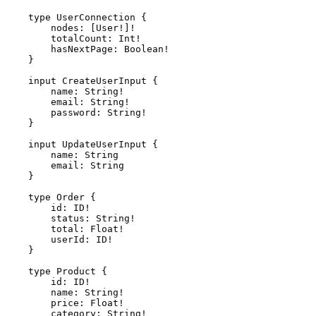
    type UserConnection {

        nodes: [User!]!

        totalCount: Int!

        hasNextPage: Boolean!

    }

    input CreateUserInput {

        name: String!

        email: String!

        password: String!

    }

    input UpdateUserInput {

        name: String

        email: String

    }

    type Order {

        id: ID!

        status: String!

        total: Float!

        userId: ID!

    }

    type Product {

        id: ID!

        name: String!

        price: Float!

        category: String!
