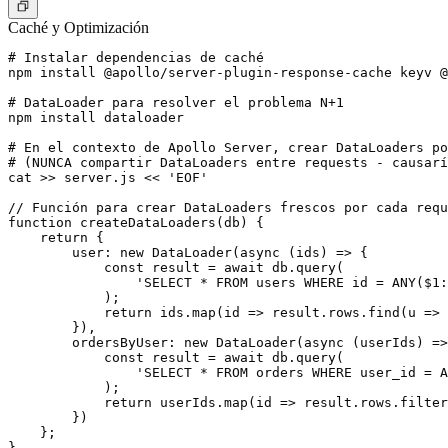
Caché y Optimización
# Instalar dependencias de caché

npm install @apollo/server-plugin-response-cache keyv @
# DataLoader para resolver el problema N+1

npm install dataloader

# En el contexto de Apollo Server, crear DataLoaders po
# (NUNCA compartir DataLoaders entre requests - causarí
cat >> server.js << 'EOF'

// Función para crear DataLoaders frescos por cada requ
function createDataLoaders(db) {

    return {

        user: new DataLoader(async (ids) => {

            const result = await db.query(

                'SELECT * FROM users WHERE id = ANY($1:
            );

            return ids.map(id => result.rows.find(u => 
        }),

        ordersByUser: new DataLoader(async (userIds) =>
            const result = await db.query(

                'SELECT * FROM orders WHERE user_id = A
            );

            return userIds.map(id => result.rows.filter
        })

    };

}
