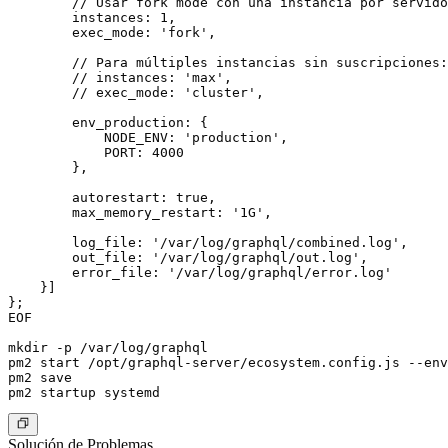
        // Usar fork mode con una instancia por servido
        instances: 1,

        exec_mode: 'fork',

        // Para múltiples instancias sin suscripciones:

        // instances: 'max',

        // exec_mode: 'cluster',

        env_production: {

            NODE_ENV: 'production',

            PORT: 4000

        },

        autorestart: true,

        max_memory_restart: '1G',

        log_file: '/var/log/graphql/combined.log',

        out_file: '/var/log/graphql/out.log',

        error_file: '/var/log/graphql/error.log'

    }]

};

EOF

mkdir -p /var/log/graphql

pm2 start /opt/graphql-server/ecosystem.config.js --env
pm2 save

Solución de Problemas