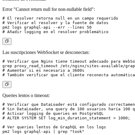
Error "Cannot return null for non-nullable field":
# El resolver retorna null en un campo requerido

# Verificar el resolver y la fuente de datos

pm2 logs graphql-api --err --lines 50

Las suscripciones WebSocket se desconectan:
# Verificar que Nginx tiene timeout adecuado para WebSo
grep proxy_read_timeout /etc/nginx/sites-available/grap
# Aumentar si es necesario a 3600s

Queries lentos o timeout:
# Verificar que DataLoader está configurado correctamen
# Sin DataLoader, una query de 100 usuarios haría 100 q
# Activar logging de queries en PostgreSQL

# ALTER SYSTEM SET log_min_duration_statement = 1000;  
# Ver queries lentos de GraphQL en los logs
