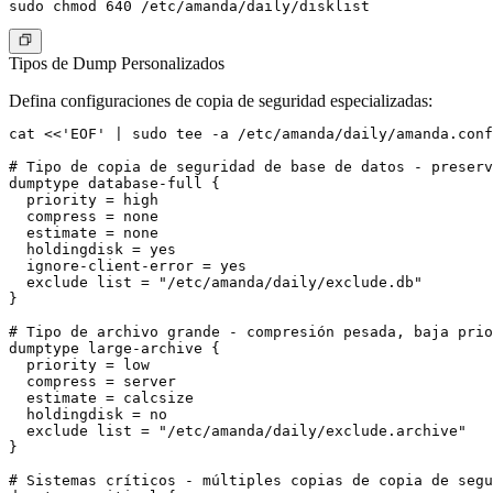
Tipos de Dump Personalizados
Defina configuraciones de copia de seguridad especializadas:
cat <<'EOF' | sudo tee -a /etc/amanda/daily/amanda.conf

# Tipo de copia de seguridad de base de datos - preserv
dumptype database-full {

  priority = high

  compress = none

  estimate = none

  holdingdisk = yes

  ignore-client-error = yes

  exclude list = "/etc/amanda/daily/exclude.db"

}

# Tipo de archivo grande - compresión pesada, baja prio
dumptype large-archive {

  priority = low

  compress = server

  estimate = calcsize

  holdingdisk = no

  exclude list = "/etc/amanda/daily/exclude.archive"

}

# Sistemas críticos - múltiples copias de copia de segu