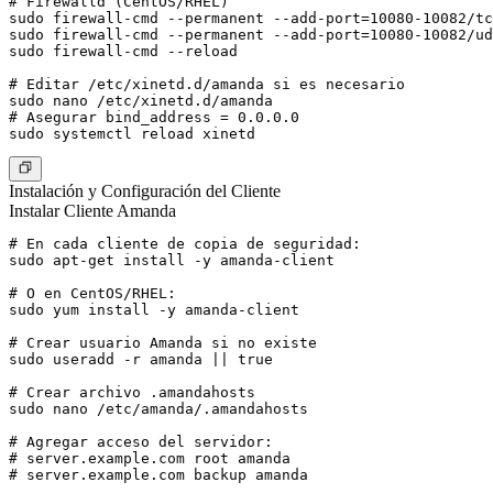
# Firewalld (CentOS/RHEL)

sudo firewall-cmd --permanent --add-port=10080-10082/tc
sudo firewall-cmd --permanent --add-port=10080-10082/ud
sudo firewall-cmd --reload

# Editar /etc/xinetd.d/amanda si es necesario

sudo nano /etc/xinetd.d/amanda

# Asegurar bind_address = 0.0.0.0

Instalación y Configuración del Cliente
Instalar Cliente Amanda
# En cada cliente de copia de seguridad:

sudo apt-get install -y amanda-client

# O en CentOS/RHEL:

sudo yum install -y amanda-client

# Crear usuario Amanda si no existe

sudo useradd -r amanda || true

# Crear archivo .amandahosts

sudo nano /etc/amanda/.amandahosts

# Agregar acceso del servidor:

# server.example.com root amanda

# server.example.com backup amanda
