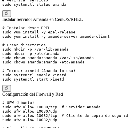
# Verificar servicio

Instalar Servidor Amanda en CentOS/RHEL
# Instalar desde EPEL

sudo yum install -y epel-release

sudo yum install -y amanda-server amanda-client

# Crear directorios

sudo mkdir -p /var/lib/amanda

sudo mkdir -p /etc/amanda

sudo chown amanda:amanda /var/lib/amanda

sudo chown amanda:amanda /etc/amanda

# Iniciar xinetd (Amanda lo usa)

sudo systemctl enable xinetd

Configuración del Firewall y Red
# UFW (Ubuntu)

sudo ufw allow 10080/tcp  # Servidor Amanda

sudo ufw allow 10080/udp

sudo ufw allow 10082/tcp  # Cliente de copia de segurid
sudo ufw allow 10082/udp
