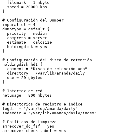
  filemark = 1 mbyte

  speed = 20000 kps

}

# Configuración del Dumper

inparallel = 4

dumptype = default {

  priority = medium

  compress = server

  estimate = calcsize

  holdingdisk = yes

}

# Configuración del disco de retención

holdingdisk hd1 {

  comment = "Disco de retención uno"

  directory = /var/lib/amanda/daily

  use = 20 gbytes

}

# Interfaz de red

netusage = 800 mbytes

# Directorios de registro e índice

logdir = "/var/log/amanda/daily"

indexdir = "/var/lib/amanda/daily/index"

# Políticas de limpieza

amrecover_do_fsf = yes

amrecover_check_label = yes
