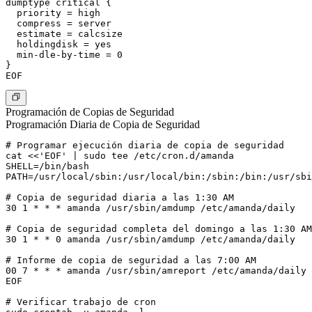
dumptype critical {

  priority = high

  compress = server

  estimate = calcsize

  holdingdisk = yes

  min-dle-by-time = 0

}

Programación de Copias de Seguridad
Programación Diaria de Copia de Seguridad
# Programar ejecución diaria de copia de seguridad

cat <<'EOF' | sudo tee /etc/cron.d/amanda

SHELL=/bin/bash

PATH=/usr/local/sbin:/usr/local/bin:/sbin:/bin:/usr/sbi
# Copia de seguridad diaria a las 1:30 AM

30 1 * * * amanda /usr/sbin/amdump /etc/amanda/daily

# Copia de seguridad completa del domingo a las 1:30 AM

30 1 * * 0 amanda /usr/sbin/amdump /etc/amanda/daily

# Informe de copia de seguridad a las 7:00 AM

00 7 * * * amanda /usr/sbin/amreport /etc/amanda/daily

EOF

# Verificar trabajo de cron
