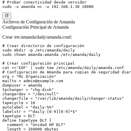
# Probar conectividad desde servidor

Archivos de Configuración de Amanda
Configuración Principal de Amanda
Crear /etc/amanda/daily/amanda.conf:
# Crear directorio de configuración

sudo mkdir -p /etc/amanda/daily

sudo chown amanda:amanda /etc/amanda/daily

# Crear configuración principal

cat <<'EOF' | sudo tee /etc/amanda/daily/amanda.conf

# Configuración de Amanda para copias de seguridad diar
org = "Mi Organización"

mailto = 
admin@example.com
dumpuser = amanda

tpchanger = "chg-disk"

changerdev = "/dev/null"

changerfile = "/var/lib/amanda/daily/changer-status"

tapecycle = 10

autolabel = "daily-%%"

labelstr = "^daily-[0-9][0-9]*$"

tapetype = DLT

define tapetype DLT {

  comment = "Unidad HP DLT"

  length = 160000 mbytes
