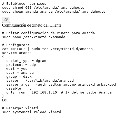
# Establecer permisos

sudo chmod 600 /etc/amanda/.amandahosts

Configuración de xinetd del Cliente
# Editar configuración de xinetd para amanda

sudo nano /etc/xinetd.d/amanda

# Configurar:

cat <<'EOF' | sudo tee /etc/xinetd.d/amanda

service amanda

{

  socket_type = dgram

  protocol = udp

  wait = yes

  user = amanda

  group = disk

  server = /usr/lib/amanda/amandad

  server_args = -auth=bsdtcp amdump amindexd ambackupd

  disable = no

  only_from = 192.168.1.10  # IP del servidor Amanda

}

EOF

# Recargar xinetd

sudo systemctl reload xinetd
