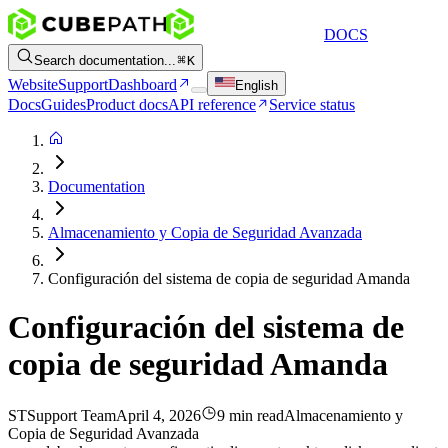
DOCS
Search documentation...
K
Website
Support
Dashboard
English
Docs
Guides
Product docs
API reference
Service status
Documentation
Almacenamiento y Copia de Seguridad Avanzada
Configuración del sistema de copia de seguridad Amanda
Configuración del sistema de
copia de seguridad Amanda
ST
Support Team
April 4, 2026
9 min read
Almacenamiento y
Copia de Seguridad Avanzada