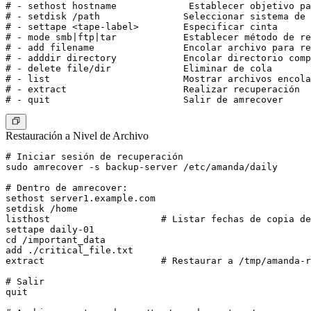
# - sethost hostname             Establecer objetivo pa
# - setdisk /path               Seleccionar sistema de 
# - settape <tape-label>        Especificar cinta

# - mode smb|ftp|tar            Establecer método de re
# - add filename                Encolar archivo para re
# - adddir directory            Encolar directorio comp
# - delete file/dir             Eliminar de cola

# - list                        Mostrar archivos encola
# - extract                     Realizar recuperación

Restauración a Nivel de Archivo
# Iniciar sesión de recuperación

sudo amrecover -s backup-server /etc/amanda/daily

# Dentro de amrecover:

sethost server1.example.com

setdisk /home

listhost                    # Listar fechas de copia de
settape daily-01

cd /important_data

add ./critical_file.txt

extract                     # Restaurar a /tmp/amanda-r
# Salir

quit
