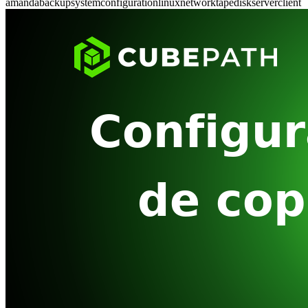
amanda
backup
system
configuration
linux
network
tape
disk
server
client