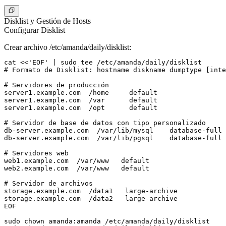
Disklist y Gestión de Hosts
Configurar Disklist
Crear archivo /etc/amanda/daily/disklist:
cat <<'EOF' | sudo tee /etc/amanda/daily/disklist

# Formato de Disklist: hostname diskname dumptype [inte
# Servidores de producción

server1.example.com  /home     default

server1.example.com  /var      default

server1.example.com  /opt      default

# Servidor de base de datos con tipo personalizado

db-server.example.com  /var/lib/mysql    database-full

db-server.example.com  /var/lib/pgsql    database-full

# Servidores web

web1.example.com  /var/www   default

web2.example.com  /var/www   default

# Servidor de archivos

storage.example.com  /data1   large-archive

storage.example.com  /data2   large-archive

EOF

sudo chown amanda:amanda /etc/amanda/daily/disklist
