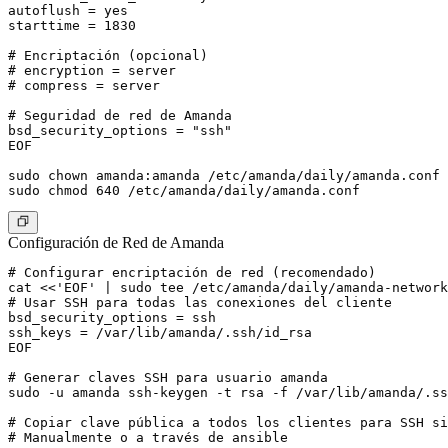
autoflush = yes

starttime = 1830

# Encriptación (opcional)

# encryption = server

# compress = server

# Seguridad de red de Amanda

bsd_security_options = "ssh"

EOF

sudo chown amanda:amanda /etc/amanda/daily/amanda.conf

Configuración de Red de Amanda
# Configurar encriptación de red (recomendado)

cat <<'EOF' | sudo tee /etc/amanda/daily/amanda-network
# Usar SSH para todas las conexiones del cliente

bsd_security_options = ssh

ssh_keys = /var/lib/amanda/.ssh/id_rsa

EOF

# Generar claves SSH para usuario amanda

sudo -u amanda ssh-keygen -t rsa -f /var/lib/amanda/.ss
# Copiar clave pública a todos los clientes para SSH si