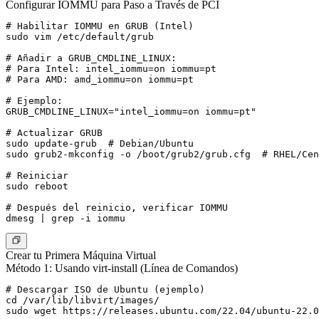
Configurar IOMMU para Paso a Través de PCI
# Habilitar IOMMU en GRUB (Intel)

sudo vim /etc/default/grub

# Añadir a GRUB_CMDLINE_LINUX:

# Para Intel: intel_iommu=on iommu=pt

# Para AMD: amd_iommu=on iommu=pt

# Ejemplo:

GRUB_CMDLINE_LINUX="intel_iommu=on iommu=pt"

# Actualizar GRUB

sudo update-grub  # Debian/Ubuntu

sudo grub2-mkconfig -o /boot/grub2/grub.cfg  # RHEL/Cen
# Reiniciar

sudo reboot

# Después del reinicio, verificar IOMMU

Crear tu Primera Máquina Virtual
Método 1: Usando virt-install (Línea de Comandos)
# Descargar ISO de Ubuntu (ejemplo)

cd /var/lib/libvirt/images/

sudo wget https://releases.ubuntu.com/22.04/ubuntu-22.0