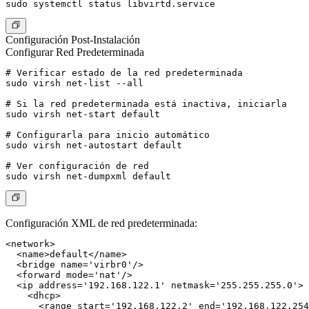
Configuración Post-Instalación
Configurar Red Predeterminada
# Verificar estado de la red predeterminada

sudo virsh net-list --all

# Si la red predeterminada está inactiva, iniciarla

sudo virsh net-start default

# Configurarla para inicio automático

sudo virsh net-autostart default

# Ver configuración de red

Configuración XML de red predeterminada:
<network>

  <name>default</name>

  <bridge name='virbr0'/>

  <forward mode='nat'/>

  <ip address='192.168.122.1' netmask='255.255.255.0'>

    <dhcp>

      <range start='192.168.122.2' end='192.168.122.254