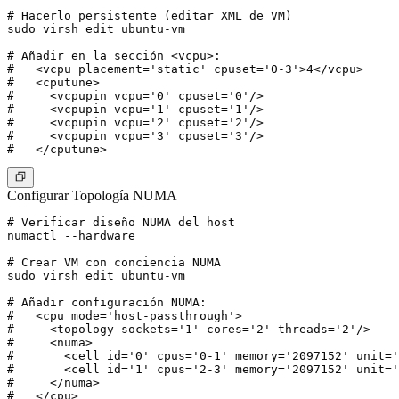
# Hacerlo persistente (editar XML de VM)

sudo virsh edit ubuntu-vm

# Añadir en la sección <vcpu>:

#   <vcpu placement='static' cpuset='0-3'>4</vcpu>

#   <cputune>

#     <vcpupin vcpu='0' cpuset='0'/>

#     <vcpupin vcpu='1' cpuset='1'/>

#     <vcpupin vcpu='2' cpuset='2'/>

#     <vcpupin vcpu='3' cpuset='3'/>

Configurar Topología NUMA
# Verificar diseño NUMA del host

numactl --hardware

# Crear VM con conciencia NUMA

sudo virsh edit ubuntu-vm

# Añadir configuración NUMA:

#   <cpu mode='host-passthrough'>

#     <topology sockets='1' cores='2' threads='2'/>

#     <numa>

#       <cell id='0' cpus='0-1' memory='2097152' unit='
#       <cell id='1' cpus='2-3' memory='2097152' unit='
#     </numa>
