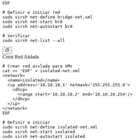
EOF

# Definir e iniciar red

sudo virsh net-define bridge-net.xml

sudo virsh net-start br0

sudo virsh net-autostart br0

# Verificar

Crear Red Aislada
# Crear red aislada para VMs

cat << 'EOF' > isolated-net.xml

<network>

  <name>isolated</name>

  <ip address='10.10.10.1' netmask='255.255.255.0'>

    <dhcp>

      <range start='10.10.10.2' end='10.10.10.254'/>

    </dhcp>

  </ip>

</network>

EOF

# Definir e iniciar

sudo virsh net-define isolated-net.xml

sudo virsh net-start isolated
