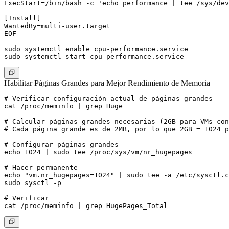
ExecStart=/bin/bash -c 'echo performance | tee /sys/dev
[Install]

WantedBy=multi-user.target

EOF

sudo systemctl enable cpu-performance.service

Habilitar Páginas Grandes para Mejor Rendimiento de Memoria
# Verificar configuración actual de páginas grandes

cat /proc/meminfo | grep Huge

# Calcular páginas grandes necesarias (2GB para VMs con
# Cada página grande es de 2MB, por lo que 2GB = 1024 p
# Configurar páginas grandes

echo 1024 | sudo tee /proc/sys/vm/nr_hugepages

# Hacer permanente

echo "vm.nr_hugepages=1024" | sudo tee -a /etc/sysctl.c
sudo sysctl -p

# Verificar
