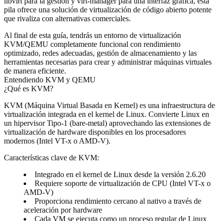
libvirt para la gestión y virt-manager para una interfaz gráfica, esta
pila ofrece una solución de virtualización de código abierto potente
que rivaliza con alternativas comerciales.
Al final de esta guía, tendrás un entorno de virtualización
KVM/QEMU completamente funcional con rendimiento
optimizado, redes adecuadas, gestión de almacenamiento y las
herramientas necesarias para crear y administrar máquinas virtuales
de manera eficiente.
Entendiendo KVM y QEMU
¿Qué es KVM?
KVM (Máquina Virtual Basada en Kernel) es una infraestructura de
virtualización integrada en el kernel de Linux. Convierte Linux en
un hipervisor Tipo-1 (bare-metal) aprovechando las extensiones de
virtualización de hardware disponibles en los procesadores
modernos (Intel VT-x o AMD-V).
Características clave de KVM:
Integrado en el kernel de Linux desde la versión 2.6.20
Requiere soporte de virtualización de CPU (Intel VT-x o
AMD-V)
Proporciona rendimiento cercano al nativo a través de
aceleración por hardware
Cada VM se ejecuta como un proceso regular de Linux