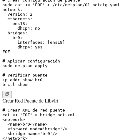
# Crear configuración de puente

sudo cat << 'EOF' > /etc/netplan/01-netcfg.yaml

network:

  version: 2

  ethernets:

    ens18:

      dhcp4: no

  bridges:

    br0:

      interfaces: [ens18]

      dhcp4: yes

EOF

# Aplicar configuración

sudo netplan apply

# Verificar puente

ip addr show br0

Crear Red Puente de Libvirt
# Crear XML de red puente

cat << 'EOF' > bridge-net.xml

<network>

  <name>br0</name>

  <forward mode='bridge'/>

  <bridge name='br0'/>

</network>
