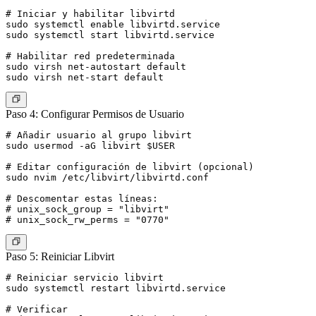
# Iniciar y habilitar libvirtd

sudo systemctl enable libvirtd.service

sudo systemctl start libvirtd.service

# Habilitar red predeterminada

sudo virsh net-autostart default

Paso 4: Configurar Permisos de Usuario
# Añadir usuario al grupo libvirt

sudo usermod -aG libvirt $USER

# Editar configuración de libvirt (opcional)

sudo nvim /etc/libvirt/libvirtd.conf

# Descomentar estas líneas:

# unix_sock_group = "libvirt"

Paso 5: Reiniciar Libvirt
# Reiniciar servicio libvirt

sudo systemctl restart libvirtd.service

# Verificar
