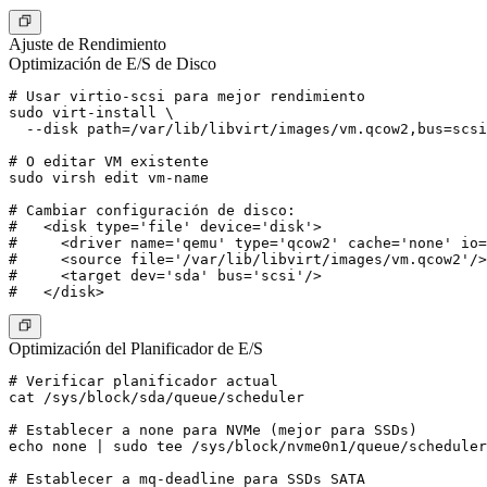
Ajuste de Rendimiento
Optimización de E/S de Disco
# Usar virtio-scsi para mejor rendimiento

sudo virt-install \

  --disk path=/var/lib/libvirt/images/vm.qcow2,bus=scsi
# O editar VM existente

sudo virsh edit vm-name

# Cambiar configuración de disco:

#   <disk type='file' device='disk'>

#     <driver name='qemu' type='qcow2' cache='none' io=
#     <source file='/var/lib/libvirt/images/vm.qcow2'/>

#     <target dev='sda' bus='scsi'/>

Optimización del Planificador de E/S
# Verificar planificador actual

cat /sys/block/sda/queue/scheduler

# Establecer a none para NVMe (mejor para SSDs)

echo none | sudo tee /sys/block/nvme0n1/queue/scheduler

# Establecer a mq-deadline para SSDs SATA
