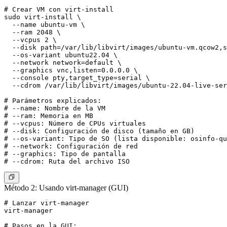
# Crear VM con virt-install

sudo virt-install \

  --name ubuntu-vm \

  --ram 2048 \

  --vcpus 2 \

  --disk path=/var/lib/libvirt/images/ubuntu-vm.qcow2,s
  --os-variant ubuntu22.04 \

  --network network=default \

  --graphics vnc,listen=0.0.0.0 \

  --console pty,target_type=serial \

  --cdrom /var/lib/libvirt/images/ubuntu-22.04-live-ser
# Parámetros explicados:

# --name: Nombre de la VM

# --ram: Memoria en MB

# --vcpus: Número de CPUs virtuales

# --disk: Configuración de disco (tamaño en GB)

# --os-variant: Tipo de SO (lista disponible: osinfo-qu
# --network: Configuración de red

# --graphics: Tipo de pantalla

Método 2: Usando virt-manager (GUI)
# Lanzar virt-manager

virt-manager

# Pasos en la GUI:
