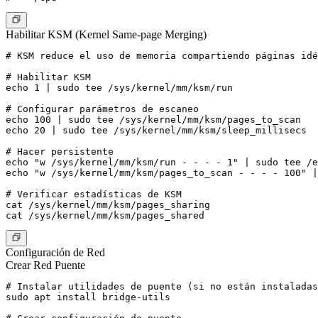
Habilitar KSM (Kernel Same-page Merging)
# KSM reduce el uso de memoria compartiendo páginas idé
# Habilitar KSM

echo 1 | sudo tee /sys/kernel/mm/ksm/run

# Configurar parámetros de escaneo

echo 100 | sudo tee /sys/kernel/mm/ksm/pages_to_scan

echo 20 | sudo tee /sys/kernel/mm/ksm/sleep_millisecs

# Hacer persistente

echo "w /sys/kernel/mm/ksm/run - - - - 1" | sudo tee /e
echo "w /sys/kernel/mm/ksm/pages_to_scan - - - - 100" |
# Verificar estadísticas de KSM

cat /sys/kernel/mm/ksm/pages_sharing

Configuración de Red
Crear Red Puente
# Instalar utilidades de puente (si no están instaladas
sudo apt install bridge-utils
