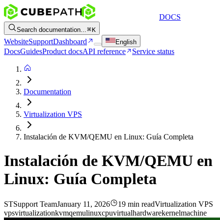
DOCS
Search documentation...
K
Website
Support
Dashboard
English
Docs
Guides
Product docs
API reference
Service status
Documentation
Virtualization VPS
Instalación de KVM/QEMU en Linux: Guía Completa
Instalación de KVM/QEMU en
Linux: Guía Completa
ST
Support Team
January 11, 2026
19 min read
Virtualization VPS
vps
virtualization
kvm
qemu
linux
cpu
virtual
hardware
kernel
machine