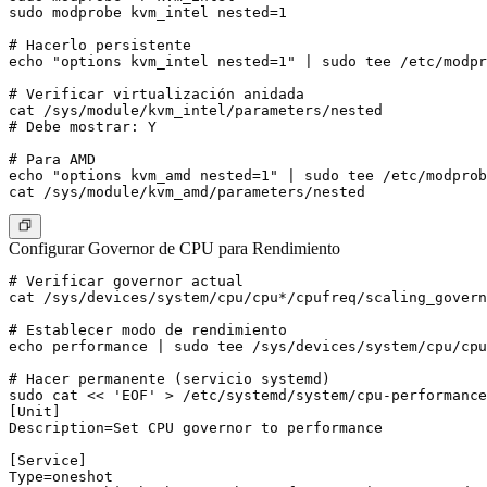
sudo modprobe kvm_intel nested=1

# Hacerlo persistente

echo "options kvm_intel nested=1" | sudo tee /etc/modpr
# Verificar virtualización anidada

cat /sys/module/kvm_intel/parameters/nested

# Debe mostrar: Y

# Para AMD

echo "options kvm_amd nested=1" | sudo tee /etc/modprob
Configurar Governor de CPU para Rendimiento
# Verificar governor actual

cat /sys/devices/system/cpu/cpu*/cpufreq/scaling_govern
# Establecer modo de rendimiento

echo performance | sudo tee /sys/devices/system/cpu/cpu
# Hacer permanente (servicio systemd)

sudo cat << 'EOF' > /etc/systemd/system/cpu-performance
[Unit]

Description=Set CPU governor to performance

[Service]

Type=oneshot
