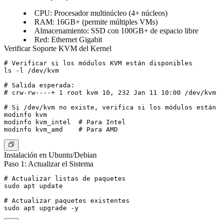
CPU: Procesador multinúcleo (4+ núcleos)
RAM: 16GB+ (permite múltiples VMs)
Almacenamiento: SSD con 100GB+ de espacio libre
Red: Ethernet Gigabit
Verificar Soporte KVM del Kernel
# Verificar si los módulos KVM están disponibles

ls -l /dev/kvm

# Salida esperada:

# crw-rw----+ 1 root kvm 10, 232 Jan 11 10:00 /dev/kvm

# Si /dev/kvm no existe, verifica si los módulos están 
modinfo kvm

modinfo kvm_intel  # Para Intel

Instalación en Ubuntu/Debian
Paso 1: Actualizar el Sistema
# Actualizar listas de paquetes

sudo apt update

# Actualizar paquetes existentes
