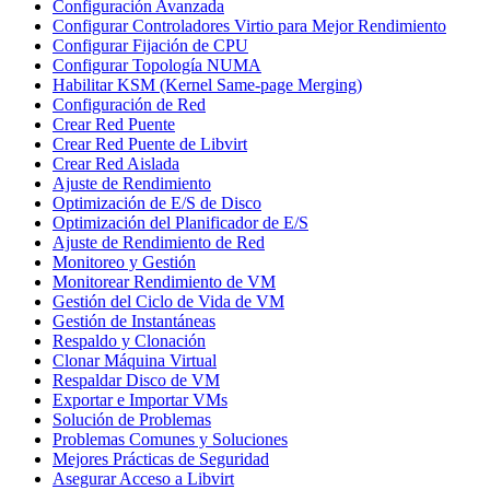
Configuración Avanzada
Configurar Controladores Virtio para Mejor Rendimiento
Configurar Fijación de CPU
Configurar Topología NUMA
Habilitar KSM (Kernel Same-page Merging)
Configuración de Red
Crear Red Puente
Crear Red Puente de Libvirt
Crear Red Aislada
Ajuste de Rendimiento
Optimización de E/S de Disco
Optimización del Planificador de E/S
Ajuste de Rendimiento de Red
Monitoreo y Gestión
Monitorear Rendimiento de VM
Gestión del Ciclo de Vida de VM
Gestión de Instantáneas
Respaldo y Clonación
Clonar Máquina Virtual
Respaldar Disco de VM
Exportar e Importar VMs
Solución de Problemas
Problemas Comunes y Soluciones
Mejores Prácticas de Seguridad
Asegurar Acceso a Libvirt