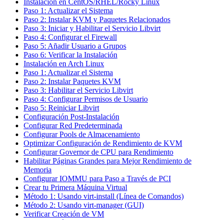
Instalación en CentOS/RHEL/Rocky Linux
Paso 1: Actualizar el Sistema
Paso 2: Instalar KVM y Paquetes Relacionados
Paso 3: Iniciar y Habilitar el Servicio Libvirt
Paso 4: Configurar el Firewall
Paso 5: Añadir Usuario a Grupos
Paso 6: Verificar la Instalación
Instalación en Arch Linux
Paso 1: Actualizar el Sistema
Paso 2: Instalar Paquetes KVM
Paso 3: Habilitar el Servicio Libvirt
Paso 4: Configurar Permisos de Usuario
Paso 5: Reiniciar Libvirt
Configuración Post-Instalación
Configurar Red Predeterminada
Configurar Pools de Almacenamiento
Optimizar Configuración de Rendimiento de KVM
Configurar Governor de CPU para Rendimiento
Habilitar Páginas Grandes para Mejor Rendimiento de
Memoria
Configurar IOMMU para Paso a Través de PCI
Crear tu Primera Máquina Virtual
Método 1: Usando virt-install (Línea de Comandos)
Método 2: Usando virt-manager (GUI)
Verificar Creación de VM