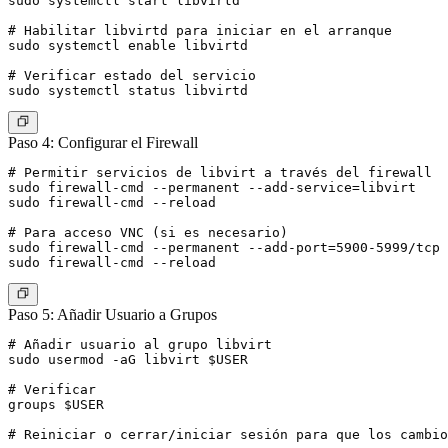
sudo systemctl start libvirtd

# Habilitar libvirtd para iniciar en el arranque

sudo systemctl enable libvirtd

# Verificar estado del servicio

Paso 4: Configurar el Firewall
# Permitir servicios de libvirt a través del firewall

sudo firewall-cmd --permanent --add-service=libvirt

sudo firewall-cmd --reload

# Para acceso VNC (si es necesario)

sudo firewall-cmd --permanent --add-port=5900-5999/tcp

Paso 5: Añadir Usuario a Grupos
# Añadir usuario al grupo libvirt

sudo usermod -aG libvirt $USER

# Verificar

groups $USER
