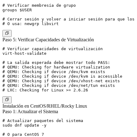
# Verificar membresía de grupo

groups $USER

# Cerrar sesión y volver a iniciar sesión para que los 
Paso 5: Verificar Capacidades de Virtualización
# Verificar capacidades de virtualización

virt-host-validate

# La salida esperada debe mostrar todo PASS:

# QEMU: Checking for hardware virtualization           
# QEMU: Checking if device /dev/kvm exists             
# QEMU: Checking if device /dev/kvm is accessible      
# QEMU: Checking if device /dev/vhost-net exists       
# QEMU: Checking if device /dev/net/tun exists         
Instalación en CentOS/RHEL/Rocky Linux
Paso 1: Actualizar el Sistema
# Actualizar paquetes del sistema

sudo dnf update -y

# O para CentOS 7
