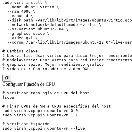
sudo virt-install \

  --name ubuntu-virtio \

  --ram 4096 \

  --vcpus 4 \

  --disk path=/var/lib/libvirt/images/ubuntu-virtio.qco
  --network network=default,model=virtio \

  --os-variant ubuntu22.04 \

  --graphics spice \

  --video qxl \

  --cdrom /var/lib/libvirt/images/ubuntu-22.04-live-ser
# Cambios clave:

# bus=virtio: Usar virtio para disco (mejor rendimiento
# model=virtio: Usar virtio para red (mejor rendimiento
# graphics spice: Mejor rendimiento gráfico

Configurar Fijación de CPU
# Verificar topología de CPU del host

lscpu

# Fijar CPUs de VM a CPUs específicas del host

sudo virsh vcpupin ubuntu-vm 0 0

sudo virsh vcpupin ubuntu-vm 1 1

# Verificar fijación

sudo virsh vcpupin ubuntu-vm --live
