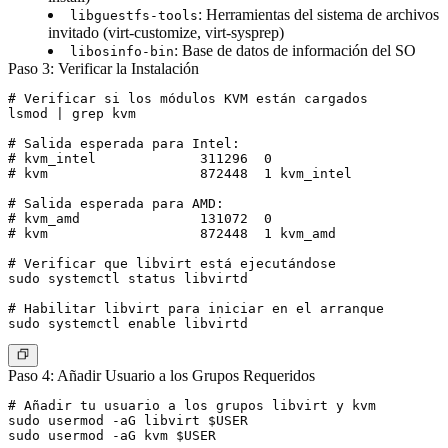
: Herramientas del sistema de archivos
libguestfs-tools
invitado (virt-customize, virt-sysprep)
: Base de datos de información del SO
libosinfo-bin
Paso 3: Verificar la Instalación
# Verificar si los módulos KVM están cargados

lsmod | grep kvm

# Salida esperada para Intel:

# kvm_intel             311296  0

# kvm                   872448  1 kvm_intel

# Salida esperada para AMD:

# kvm_amd               131072  0

# kvm                   872448  1 kvm_amd

# Verificar que libvirt está ejecutándose

sudo systemctl status libvirtd

# Habilitar libvirt para iniciar en el arranque

Paso 4: Añadir Usuario a los Grupos Requeridos
# Añadir tu usuario a los grupos libvirt y kvm

sudo usermod -aG libvirt $USER

sudo usermod -aG kvm $USER
