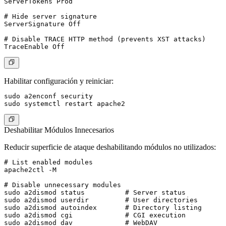
ServerTokens Prod

# Hide server signature

ServerSignature Off

# Disable TRACE HTTP method (prevents XST attacks)

Habilitar configuración y reiniciar:
sudo a2enconf security

Deshabilitar Módulos Innecesarios
Reducir superficie de ataque deshabilitando módulos no utilizados:
# List enabled modules

apache2ctl -M

# Disable unnecessary modules

sudo a2dismod status          # Server status

sudo a2dismod userdir         # User directories

sudo a2dismod autoindex       # Directory listing

sudo a2dismod cgi             # CGI execution

sudo a2dismod dav             # WebDAV
