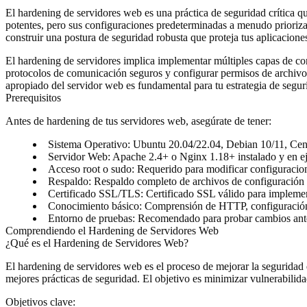
El hardening de servidores web es una práctica de seguridad crítica 
potentes, pero sus configuraciones predeterminadas a menudo prioriza
construir una postura de seguridad robusta que proteja tus aplicacion
El hardening de servidores implica implementar múltiples capas de cont
protocolos de comunicación seguros y configurar permisos de archivos
apropiado del servidor web es fundamental para tu estrategia de segur
Prerequisitos
Antes de hardening de tus servidores web, asegúrate de tener:
Sistema Operativo
: Ubuntu 20.04/22.04, Debian 10/11, Cen
Servidor Web
: Apache 2.4+ o Nginx 1.18+ instalado y en e
Acceso root o sudo
: Requerido para modificar configuracion
Respaldo
: Respaldo completo de archivos de configuración 
Certificado SSL/TLS
: Certificado SSL válido para imple
Conocimiento básico
: Comprensión de HTTP, configuración
Entorno de pruebas
: Recomendado para probar cambios ante
Comprendiendo el Hardening de Servidores Web
¿Qué es el Hardening de Servidores Web?
El hardening de servidores web es el proceso de mejorar la seguridad 
mejores prácticas de seguridad. El objetivo es minimizar vulnerabilida
Objetivos clave
: