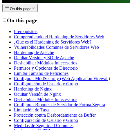
On this page
On this page
Prerequisitos
Comprendiendo el Hardening de Servidores Web
¿Qué es el Hardening de Servidores Web?
Vulnerabilidades Comunes de Servidores Web
Hardening de Apache
Ocultar Versión y SO de Apache
Deshabilitar Módulos Innecesarios
Permisos y Opciones de Directorio
Limitar Tamaño de Peticiones
Configurar ModSecurity (Web Application Firewall)
Configuración de Usuario y Grupo
Hardening de Nginx
Ocultar Versión de Nginx
Deshabilitar Módulos Innecesarios
Configurar Bloques de Servidor de Forma Segura
Limitación de Tasa
Protección contra Desbordamiento de Buffer
Configuración de Usuario y Grupo
Medidas de Seguridad Comunes