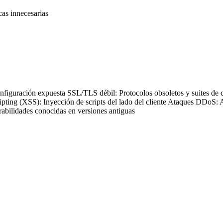
cas innecesarias
configuración expuesta
SSL/TLS débil
: Protocolos obsoletos y suites de 
ripting (XSS)
: Inyección de scripts del lado del cliente
Ataques DDoS
: 
rabilidades conocidas en versiones antiguas