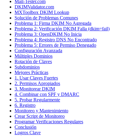
Mail-Tester.com
DKIMValidator.com
MXToolbox DKIM Lookup
Solución de Problemas Comunes
Problema 1: Firma DKIM No Agregada
Problema 2: Verificación DKIM Falla (dkim=fail)
Problema 3: OpenDKIM No Inicia
Problema 4: Registro DNS No Encontrado
Problema 5: Errores de Permiso Denegado
Configuración Avanzada
Múltiples Dominios
Rotación de Claves
Subdominios
Mejores Prácticas
1. Usar Claves Fuertes
2. Permisos Apropiados
3. Monitorear DKIM
4. Combinar con SPF y DMARC
5. Probar Regularmente
6. Registro
Monitoreo y Mantenimiento
Crear Script de Monitoreo
Programar Verificaciones Regulares
Conclusión
Logros Clave