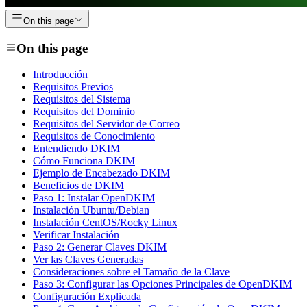
On this page
On this page
Introducción
Requisitos Previos
Requisitos del Sistema
Requisitos del Dominio
Requisitos del Servidor de Correo
Requisitos de Conocimiento
Entendiendo DKIM
Cómo Funciona DKIM
Ejemplo de Encabezado DKIM
Beneficios de DKIM
Paso 1: Instalar OpenDKIM
Instalación Ubuntu/Debian
Instalación CentOS/Rocky Linux
Verificar Instalación
Paso 2: Generar Claves DKIM
Ver las Claves Generadas
Consideraciones sobre el Tamaño de la Clave
Paso 3: Configurar las Opciones Principales de OpenDKIM
Configuración Explicada