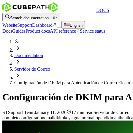
DOCS
Search documentation...
K
Website
Support
Dashboard
English
Docs
Guides
Product docs
API reference
Service status
Documentation
Servidor de Correo
Configuración de DKIM para Autenticación de Correo Electró
Configuración de DKIM para Au
ST
Support Team
January 11, 2026
17 min read
Servidor de Correo
complete
configuration
email
dkim
key
signature
mail
opendkim
authentica