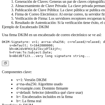
Generación de Claves
: Generas un par de claves criptográfic
Almacenamiento de Clave Privada
: La clave privada perman
Publicación de Clave Pública
: La clave pública se publica 
Firma de Correo Electrónico
: Al enviar correo, tu servidor f
Verificación de Firma
: Los servidores receptores recuperan t
Resultado de Autenticación
: Si la verificación tiene éxito, e
Ejemplo de Encabezado DKIM
Una firma DKIM en un encabezado de correo electrónico se ve así:
DKIM-Signature: v=1; a=rsa-sha256; c=relaxed/relaxed; d
    s=default; t=1642080000;

    bh=4KJds9FH3jk2lksjdflk3jF=;

    h=From:To:Subject:Date;

Componentes clave:
v=1
: Versión DKIM
a=rsa-sha256
: Algoritmo usado
d=example.com
: Dominio firmante
s=default
: Selector (identifica qué clave usar)
h=
: Encabezados incluidos en la firma
b=
: La firma real