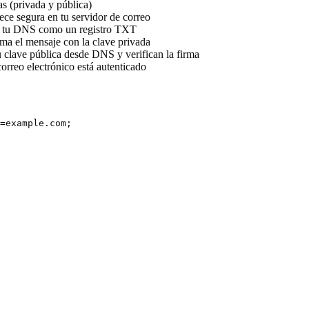
as (privada y pública)
ece segura en tu servidor de correo
en tu DNS como un registro TXT
irma el mensaje con la clave privada
u clave pública desde DNS y verifican la firma
l correo electrónico está autenticado
=example.com;
