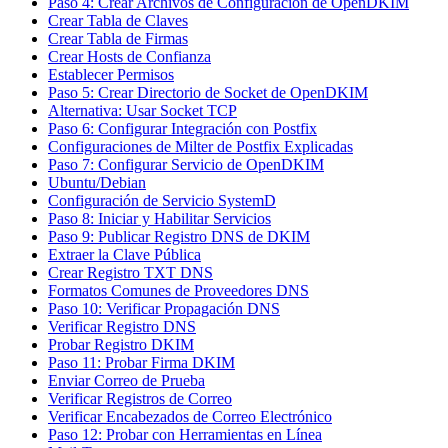
Paso 4: Crear Archivos de Configuración de OpenDKIM
Crear Tabla de Claves
Crear Tabla de Firmas
Crear Hosts de Confianza
Establecer Permisos
Paso 5: Crear Directorio de Socket de OpenDKIM
Alternativa: Usar Socket TCP
Paso 6: Configurar Integración con Postfix
Configuraciones de Milter de Postfix Explicadas
Paso 7: Configurar Servicio de OpenDKIM
Ubuntu/Debian
Configuración de Servicio SystemD
Paso 8: Iniciar y Habilitar Servicios
Paso 9: Publicar Registro DNS de DKIM
Extraer la Clave Pública
Crear Registro TXT DNS
Formatos Comunes de Proveedores DNS
Paso 10: Verificar Propagación DNS
Verificar Registro DNS
Probar Registro DKIM
Paso 11: Probar Firma DKIM
Enviar Correo de Prueba
Verificar Registros de Correo
Verificar Encabezados de Correo Electrónico
Paso 12: Probar con Herramientas en Línea