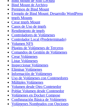
Bind Mount de Solo Lectura
Bind Mount de Archivo
Permisos de Bind Mount
Ejemplo de Bind Mount: Desarrollo WordPress
tmpfs Mounts
Crear tmpfs Mount
Casos de Uso de tmpfs
Rendimiento de tmpfs
Controladores de Volúmenes
Controlador Local (Predeterminado)
Volumen NFS
Plugins de Volúmenes de Terceros
Comandos de Gestión de Volúmenes
Crear Volúmenes
Listar Volúmenes
Inspeccionar Volúmenes
Eliminar Volúmenes
Información de Volúmenes
Uso de Volúmenes con Contenedores
Múltiples Volúmenes
Volumen desde Otro Contenedor
Poblar Volumen desde Contenedor
Volúmenes en Docker Compose
Configuración Básica de Volúmenes
Volúmenes Nombrados con Opciones