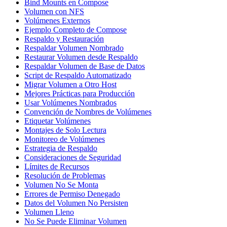
Bind Mounts en Compose
Volumen con NFS
Volúmenes Externos
Ejemplo Completo de Compose
Respaldo y Restauración
Respaldar Volumen Nombrado
Restaurar Volumen desde Respaldo
Respaldar Volumen de Base de Datos
Script de Respaldo Automatizado
Migrar Volumen a Otro Host
Mejores Prácticas para Producción
Usar Volúmenes Nombrados
Convención de Nombres de Volúmenes
Etiquetar Volúmenes
Montajes de Solo Lectura
Monitoreo de Volúmenes
Estrategia de Respaldo
Consideraciones de Seguridad
Límites de Recursos
Resolución de Problemas
Volumen No Se Monta
Errores de Permiso Denegado
Datos del Volumen No Persisten
Volumen Lleno
No Se Puede Eliminar Volumen