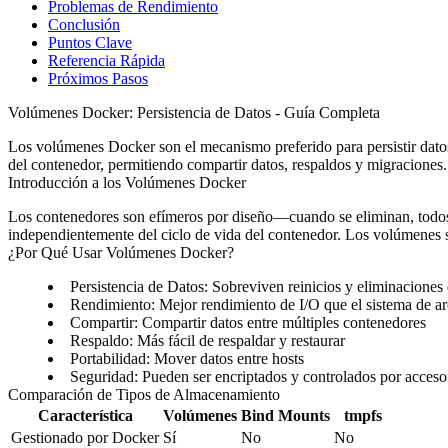
Problemas de Rendimiento
Conclusión
Puntos Clave
Referencia Rápida
Próximos Pasos
Volúmenes Docker: Persistencia de Datos - Guía Completa
Los volúmenes Docker son el mecanismo preferido para persistir datos
del contenedor, permitiendo compartir datos, respaldos y migraciones
Introducción a los Volúmenes Docker
Los contenedores son efímeros por diseño—cuando se eliminan, todos
independientemente del ciclo de vida del contenedor. Los volúmenes s
¿Por Qué Usar Volúmenes Docker?
Persistencia de Datos
: Sobreviven reinicios y eliminaciones
Rendimiento
: Mejor rendimiento de I/O que el sistema de a
Compartir
: Compartir datos entre múltiples contenedores
Respaldo
: Más fácil de respaldar y restaurar
Portabilidad
: Mover datos entre hosts
Seguridad
: Pueden ser encriptados y controlados por acceso
Comparación de Tipos de Almacenamiento
Característica
Volúmenes
Bind Mounts
tmpfs
Gestionado por Docker
Sí
No
No