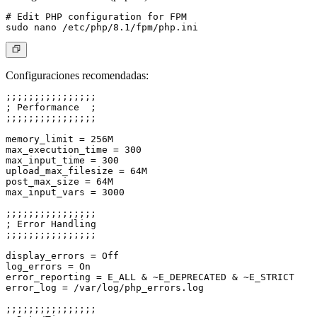
# Edit PHP configuration for FPM

Configuraciones recomendadas:
;;;;;;;;;;;;;;;;

; Performance  ;

;;;;;;;;;;;;;;;;

memory_limit = 256M

max_execution_time = 300

max_input_time = 300

upload_max_filesize = 64M

post_max_size = 64M

max_input_vars = 3000

;;;;;;;;;;;;;;;;

; Error Handling

;;;;;;;;;;;;;;;;

display_errors = Off

log_errors = On

error_reporting = E_ALL & ~E_DEPRECATED & ~E_STRICT

error_log = /var/log/php_errors.log

;;;;;;;;;;;;;;;;
