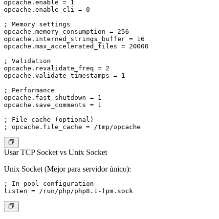
opcache.enable = 1

opcache.enable_cli = 0

; Memory settings

opcache.memory_consumption = 256

opcache.interned_strings_buffer = 16

opcache.max_accelerated_files = 20000

; Validation

opcache.revalidate_freq = 2

opcache.validate_timestamps = 1

; Performance

opcache.fast_shutdown = 1

opcache.save_comments = 1

; File cache (optional)

Usar TCP Socket vs Unix Socket
Unix Socket (Mejor para servidor único):
; In pool configuration
