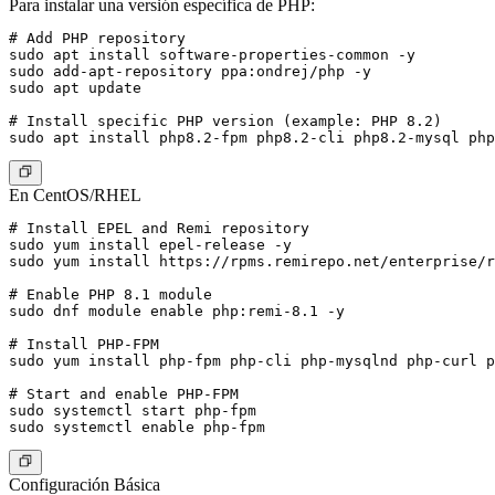
Para instalar una versión específica de PHP:
# Add PHP repository

sudo apt install software-properties-common -y

sudo add-apt-repository ppa:ondrej/php -y

sudo apt update

# Install specific PHP version (example: PHP 8.2)

En CentOS/RHEL
# Install EPEL and Remi repository

sudo yum install epel-release -y

sudo yum install https://rpms.remirepo.net/enterprise/r
# Enable PHP 8.1 module

sudo dnf module enable php:remi-8.1 -y

# Install PHP-FPM

sudo yum install php-fpm php-cli php-mysqlnd php-curl p
# Start and enable PHP-FPM

sudo systemctl start php-fpm

Configuración Básica