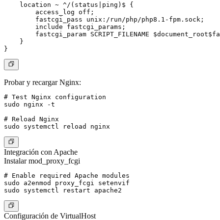
    location ~ ^/(status|ping)$ {

        access_log off;

        fastcgi_pass unix:/run/php/php8.1-fpm.sock;

        include fastcgi_params;

        fastcgi_param SCRIPT_FILENAME $document_root$fa
    }

Probar y recargar Nginx:
# Test Nginx configuration

sudo nginx -t

# Reload Nginx

Integración con Apache
Instalar mod_proxy_fcgi
# Enable required Apache modules

sudo a2enmod proxy_fcgi setenvif

Configuración de VirtualHost