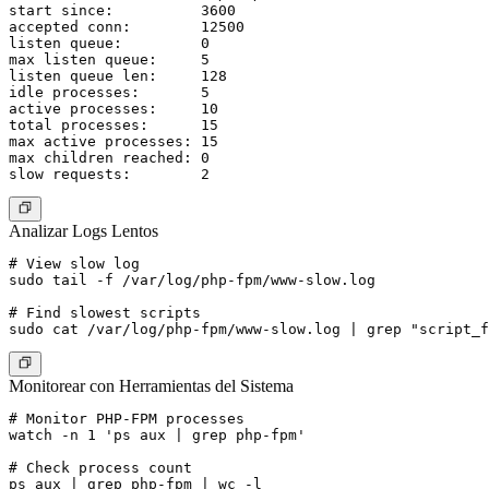
start since:          3600

accepted conn:        12500

listen queue:         0

max listen queue:     5

listen queue len:     128

idle processes:       5

active processes:     10

total processes:      15

max active processes: 15

max children reached: 0

Analizar Logs Lentos
# View slow log

sudo tail -f /var/log/php-fpm/www-slow.log

# Find slowest scripts

Monitorear con Herramientas del Sistema
# Monitor PHP-FPM processes

watch -n 1 'ps aux | grep php-fpm'

# Check process count

ps aux | grep php-fpm | wc -l
