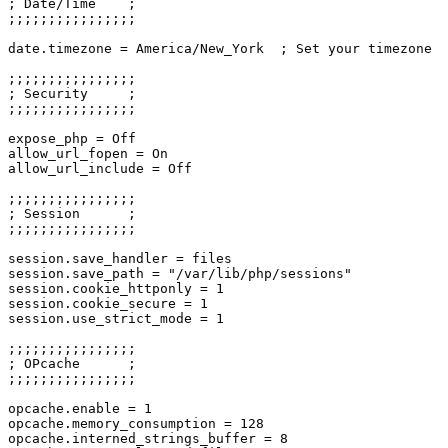
; Date/Time    ;

;;;;;;;;;;;;;;;;

date.timezone = America/New_York  ; Set your timezone

;;;;;;;;;;;;;;;;

; Security     ;

;;;;;;;;;;;;;;;;

expose_php = Off

allow_url_fopen = On

allow_url_include = Off

;;;;;;;;;;;;;;;;

; Session      ;

;;;;;;;;;;;;;;;;

session.save_handler = files

session.save_path = "/var/lib/php/sessions"

session.cookie_httponly = 1

session.cookie_secure = 1

session.use_strict_mode = 1

;;;;;;;;;;;;;;;;

; OPcache      ;

;;;;;;;;;;;;;;;;

opcache.enable = 1

opcache.memory_consumption = 128

opcache.interned_strings_buffer = 8
