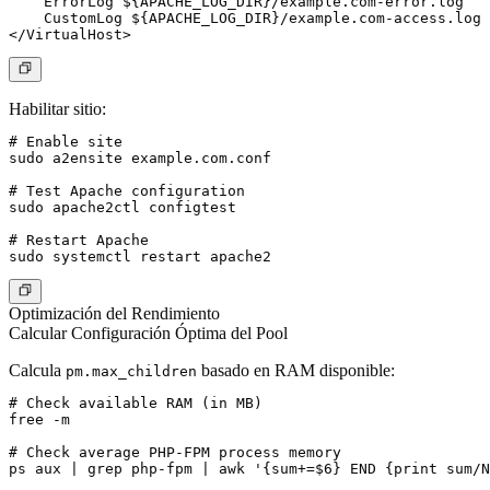
    ErrorLog ${APACHE_LOG_DIR}/example.com-error.log

    CustomLog ${APACHE_LOG_DIR}/example.com-access.log 
Habilitar sitio:
# Enable site

sudo a2ensite example.com.conf

# Test Apache configuration

sudo apache2ctl configtest

# Restart Apache

Optimización del Rendimiento
Calcular Configuración Óptima del Pool
Calcula
basado en RAM disponible:
pm.max_children
# Check available RAM (in MB)

free -m

# Check average PHP-FPM process memory

ps aux | grep php-fpm | awk '{sum+=$6} END {print sum/N