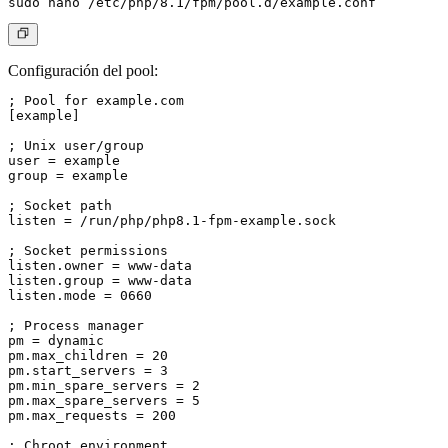
Configuración del pool:
; Pool for example.com

[example]

; Unix user/group

user = example

group = example

; Socket path

listen = /run/php/php8.1-fpm-example.sock

; Socket permissions

listen.owner = www-data

listen.group = www-data

listen.mode = 0660

; Process manager

pm = dynamic

pm.max_children = 20

pm.start_servers = 3

pm.min_spare_servers = 2

pm.max_spare_servers = 5

pm.max_requests = 200

; Chroot environment
