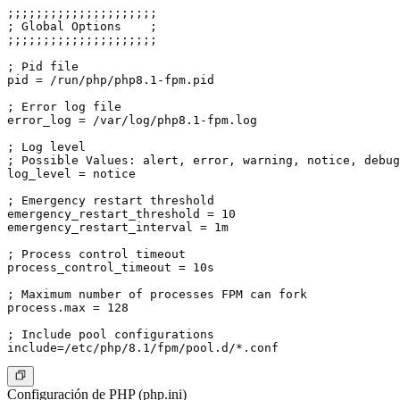
;;;;;;;;;;;;;;;;;;;;;

; Global Options    ;

;;;;;;;;;;;;;;;;;;;;;

; Pid file

pid = /run/php/php8.1-fpm.pid

; Error log file

error_log = /var/log/php8.1-fpm.log

; Log level

; Possible Values: alert, error, warning, notice, debug

log_level = notice

; Emergency restart threshold

emergency_restart_threshold = 10

emergency_restart_interval = 1m

; Process control timeout

process_control_timeout = 10s

; Maximum number of processes FPM can fork

process.max = 128

; Include pool configurations

Configuración de PHP (php.ini)