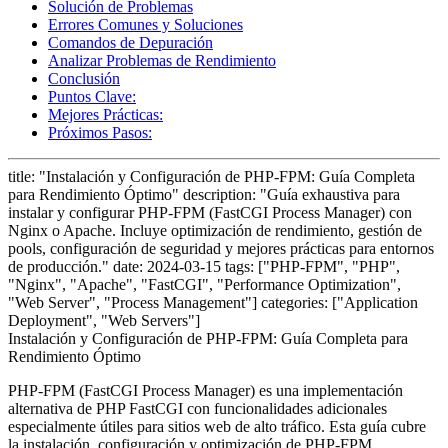
Solución de Problemas
Errores Comunes y Soluciones
Comandos de Depuración
Analizar Problemas de Rendimiento
Conclusión
Puntos Clave:
Mejores Prácticas:
Próximos Pasos:
title: "Instalación y Configuración de PHP-FPM: Guía Completa
para Rendimiento Óptimo" description: "Guía exhaustiva para
instalar y configurar PHP-FPM (FastCGI Process Manager) con
Nginx o Apache. Incluye optimización de rendimiento, gestión de
pools, configuración de seguridad y mejores prácticas para entornos
de producción." date: 2024-03-15 tags: ["PHP-FPM", "PHP",
"Nginx", "Apache", "FastCGI", "Performance Optimization",
"Web Server", "Process Management"] categories: ["Application
Deployment", "Web Servers"]
Instalación y Configuración de PHP-FPM: Guía Completa para
Rendimiento Óptimo
PHP-FPM (FastCGI Process Manager) es una implementación
alternativa de PHP FastCGI con funcionalidades adicionales
especialmente útiles para sitios web de alto tráfico. Esta guía cubre
la instalación, configuración y optimización de PHP-FPM.