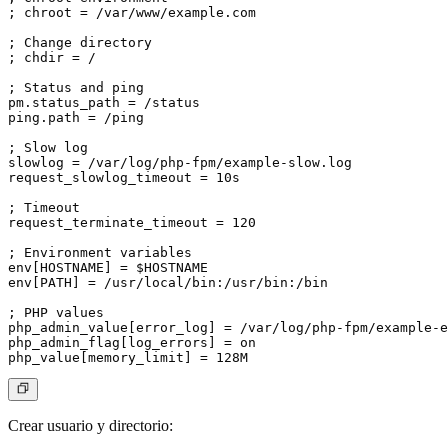
; chroot = /var/www/example.com

; Change directory

; chdir = /

; Status and ping

pm.status_path = /status

ping.path = /ping

; Slow log

slowlog = /var/log/php-fpm/example-slow.log

request_slowlog_timeout = 10s

; Timeout

request_terminate_timeout = 120

; Environment variables

env[HOSTNAME] = $HOSTNAME

env[PATH] = /usr/local/bin:/usr/bin:/bin

; PHP values

php_admin_value[error_log] = /var/log/php-fpm/example-e
php_admin_flag[log_errors] = on

Crear usuario y directorio: