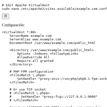
# Edit Apache VirtualHost

Configuración:
<VirtualHost *:80>

    ServerName example.com

    ServerAlias www.example.com

    DocumentRoot /var/www/example.com/public_html

    <Directory /var/www/example.com/public_html>

        Options -Indexes +FollowSymLinks

        AllowOverride All

        Require all granted

    </Directory>

    # PHP-FPM configuration

    <FilesMatch \.php$>

        SetHandler "proxy:unix:/run/php/php8.1-fpm.sock
    </FilesMatch>

    # Or use TCP socket

    # <FilesMatch \.php$>

    #     SetHandler "proxy:fcgi://127.0.0.1:9000"

    # </FilesMatch>
