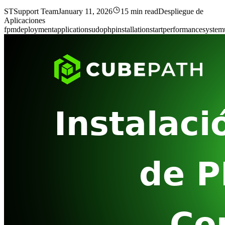
ST
Support Team
January 11, 2026
15 min read
Despliegue de
Aplicaciones
fpm
deployment
application
sudo
php
installation
start
performance
system