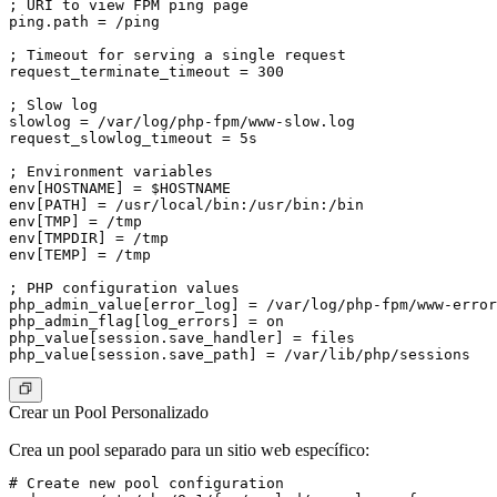
; URI to view FPM ping page

ping.path = /ping

; Timeout for serving a single request

request_terminate_timeout = 300

; Slow log

slowlog = /var/log/php-fpm/www-slow.log

request_slowlog_timeout = 5s

; Environment variables

env[HOSTNAME] = $HOSTNAME

env[PATH] = /usr/local/bin:/usr/bin:/bin

env[TMP] = /tmp

env[TMPDIR] = /tmp

env[TEMP] = /tmp

; PHP configuration values

php_admin_value[error_log] = /var/log/php-fpm/www-error
php_admin_flag[log_errors] = on

php_value[session.save_handler] = files

Crear un Pool Personalizado
Crea un pool separado para un sitio web específico:
# Create new pool configuration
