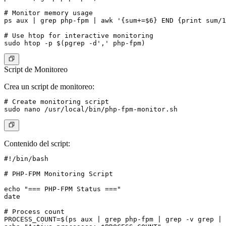
# Monitor memory usage

ps aux | grep php-fpm | awk '{sum+=$6} END {print sum/1
# Use htop for interactive monitoring

Script de Monitoreo
Crea un script de monitoreo:
# Create monitoring script

Contenido del script:
#!/bin/bash

# PHP-FPM Monitoring Script

echo "=== PHP-FPM Status ==="

date

# Process count

PROCESS_COUNT=$(ps aux | grep php-fpm | grep -v grep | 