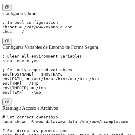
Configurar Chroot
; In pool configuration

chroot = /var/www/example.com

Configurar Variables de Entorno de Forma Segura
; Clear all environment variables

clear_env = yes

; Set only required variables

env[HOSTNAME] = $HOSTNAME

env[PATH] = /usr/local/bin:/usr/bin:/bin

env[TMP] = /tmp

env[TMPDIR] = /tmp

Restringir Acceso a Archivos
# Set correct ownership

sudo chown -R www-data:www-data /var/www/example.com

# Set directory permissions
