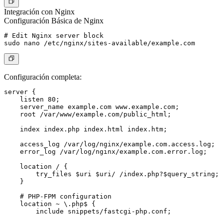
Integración con Nginx
Configuración Básica de Nginx
# Edit Nginx server block

Configuración completa:
server {

    listen 80;

    server_name example.com www.example.com;

    root /var/www/example.com/public_html;

    index index.php index.html index.htm;

    access_log /var/log/nginx/example.com.access.log;

    error_log /var/log/nginx/example.com.error.log;

    location / {

        try_files $uri $uri/ /index.php?$query_string;

    }

    # PHP-FPM configuration

    location ~ \.php$ {

        include snippets/fastcgi-php.conf;
