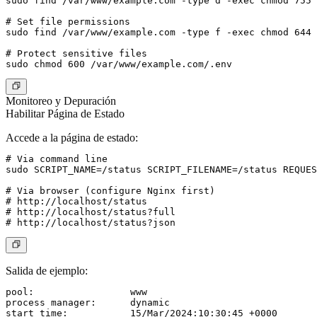
sudo find /var/www/example.com -type d -exec chmod 755 
# Set file permissions

sudo find /var/www/example.com -type f -exec chmod 644 
# Protect sensitive files

Monitoreo y Depuración
Habilitar Página de Estado
Accede a la página de estado:
# Via command line

sudo SCRIPT_NAME=/status SCRIPT_FILENAME=/status REQUES
# Via browser (configure Nginx first)

# http://localhost/status

# http://localhost/status?full

Salida de ejemplo:
pool:                 www

process manager:      dynamic

start time:           15/Mar/2024:10:30:45 +0000
