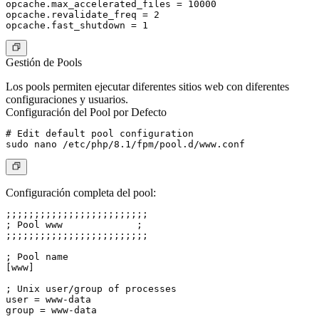
opcache.max_accelerated_files = 10000

opcache.revalidate_freq = 2

Gestión de Pools
Los pools permiten ejecutar diferentes sitios web con diferentes
configuraciones y usuarios.
Configuración del Pool por Defecto
# Edit default pool configuration

Configuración completa del pool:
;;;;;;;;;;;;;;;;;;;;;;;;;

; Pool www             ;

;;;;;;;;;;;;;;;;;;;;;;;;;

; Pool name

[www]

; Unix user/group of processes

user = www-data

group = www-data
