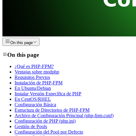
On this page
On this page
¿Qué es PHP-FPM?
Ventajas sobre modphp
Requisitos Previos
Instalación de PHP-FPM
En Ubuntu/Debian
Instalar Versión Específica de PHP
En CentOS/RHEL
Configuración Básica
Estructura de Directorios de PHP-FPM
Archivo de Configuración Principal (php-fpm.conf)
Configuración de PHP (php.ini)
Gestión de Pools
Configuración del Pool por Defecto