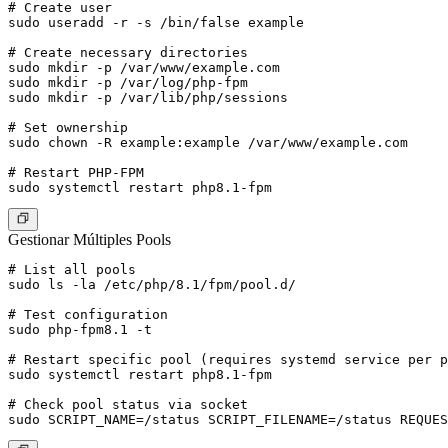
# Create user

sudo useradd -r -s /bin/false example

# Create necessary directories

sudo mkdir -p /var/www/example.com

sudo mkdir -p /var/log/php-fpm

sudo mkdir -p /var/lib/php/sessions

# Set ownership

sudo chown -R example:example /var/www/example.com

# Restart PHP-FPM

Gestionar Múltiples Pools
# List all pools

sudo ls -la /etc/php/8.1/fpm/pool.d/

# Test configuration

sudo php-fpm8.1 -t

# Restart specific pool (requires systemd service per p
sudo systemctl restart php8.1-fpm

# Check pool status via socket
