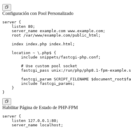
Configuración con Pool Personalizado
server {

    listen 80;

    server_name example.com www.example.com;

    root /var/www/example.com/public_html;

    index index.php index.html;

    location ~ \.php$ {

        include snippets/fastcgi-php.conf;

        # Use custom pool socket

        fastcgi_pass unix:/run/php/php8.1-fpm-example.s
        fastcgi_param SCRIPT_FILENAME $document_root$fa
        include fastcgi_params;

    }

Habilitar Página de Estado de PHP-FPM
server {

    listen 127.0.0.1:80;

    server_name localhost;
