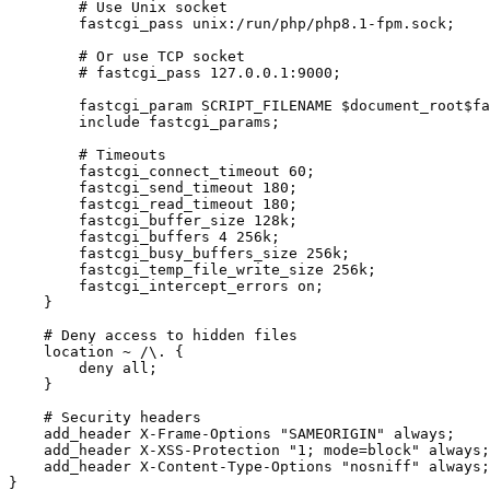
        # Use Unix socket

        fastcgi_pass unix:/run/php/php8.1-fpm.sock;

        # Or use TCP socket

        # fastcgi_pass 127.0.0.1:9000;

        fastcgi_param SCRIPT_FILENAME $document_root$fa
        include fastcgi_params;

        # Timeouts

        fastcgi_connect_timeout 60;

        fastcgi_send_timeout 180;

        fastcgi_read_timeout 180;

        fastcgi_buffer_size 128k;

        fastcgi_buffers 4 256k;

        fastcgi_busy_buffers_size 256k;

        fastcgi_temp_file_write_size 256k;

        fastcgi_intercept_errors on;

    }

    # Deny access to hidden files

    location ~ /\. {

        deny all;

    }

    # Security headers

    add_header X-Frame-Options "SAMEORIGIN" always;

    add_header X-XSS-Protection "1; mode=block" always;

    add_header X-Content-Type-Options "nosniff" always;
