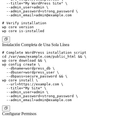
  --title="My WordPress Site" \

  --admin_user=admin \

  --admin_password=strong_password \

--admin_email=admin@example.com
# Verify installation

wp core version

Instalación Completa de Una Sola Línea
# Complete WordPress installation script

cd /var/www/example.com/public_html && \

wp core download && \

wp config create \

  --dbname=wordpress_db \

  --dbuser=wordpress_user \

  --dbpass=secure_password && \

wp core install \

  --url=https://example.com \

  --title="My Site" \

  --admin_user=admin \

  --admin_password=strong_password \

--admin_email=admin@example.com
Configurar Permisos