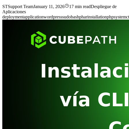
ST
Support Team
January 11, 2026
17 min read
Despliegue de
Aplicaciones
deployment
application
wordpress
sudo
bash
phar
installation
php
systemct