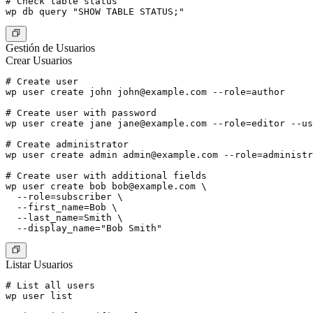
# Check table status

Gestión de Usuarios
Crear Usuarios
# Create user

wp user create john 
john@example.com
 --role=author

# Create user with password

wp user create jane 
jane@example.com
 --role=editor --us
# Create administrator

wp user create admin 
admin@example.com
 --role=administr
# Create user with additional fields

wp user create bob 
bob@example.com
 \

  --role=subscriber \

  --first_name=Bob \

  --last_name=Smith \

Listar Usuarios
# List all users

wp user list
