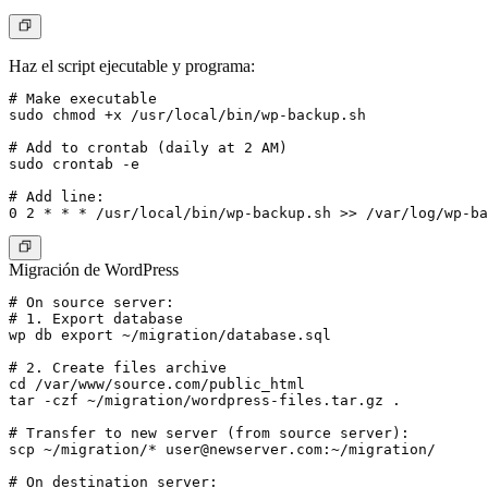
Haz el script ejecutable y programa:
# Make executable

sudo chmod +x /usr/local/bin/wp-backup.sh

# Add to crontab (daily at 2 AM)

sudo crontab -e

# Add line:

Migración de WordPress
# On source server:

# 1. Export database

wp db export ~/migration/database.sql

# 2. Create files archive

cd /var/www/source.com/public_html

tar -czf ~/migration/wordpress-files.tar.gz .

# Transfer to new server (from source server):

scp ~/migration/* 
user@newserver.com
:~/migration/

# On destination server:
