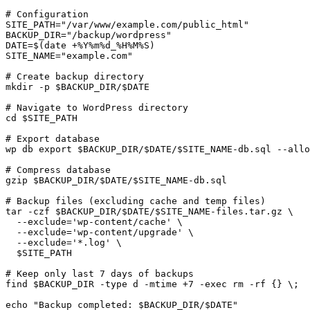
# Configuration

SITE_PATH="/var/www/example.com/public_html"

BACKUP_DIR="/backup/wordpress"

DATE=$(date +%Y%m%d_%H%M%S)

SITE_NAME="example.com"

# Create backup directory

mkdir -p $BACKUP_DIR/$DATE

# Navigate to WordPress directory

cd $SITE_PATH

# Export database

wp db export $BACKUP_DIR/$DATE/$SITE_NAME-db.sql --allo
# Compress database

gzip $BACKUP_DIR/$DATE/$SITE_NAME-db.sql

# Backup files (excluding cache and temp files)

tar -czf $BACKUP_DIR/$DATE/$SITE_NAME-files.tar.gz \

  --exclude='wp-content/cache' \

  --exclude='wp-content/upgrade' \

  --exclude='*.log' \

  $SITE_PATH

# Keep only last 7 days of backups

find $BACKUP_DIR -type d -mtime +7 -exec rm -rf {} \;
