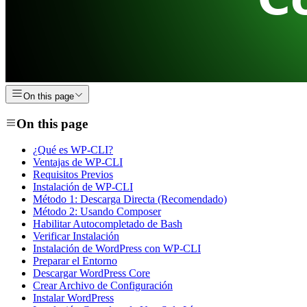
On this page
On this page
¿Qué es WP-CLI?
Ventajas de WP-CLI
Requisitos Previos
Instalación de WP-CLI
Método 1: Descarga Directa (Recomendado)
Método 2: Usando Composer
Habilitar Autocompletado de Bash
Verificar Instalación
Instalación de WordPress con WP-CLI
Preparar el Entorno
Descargar WordPress Core
Crear Archivo de Configuración
Instalar WordPress