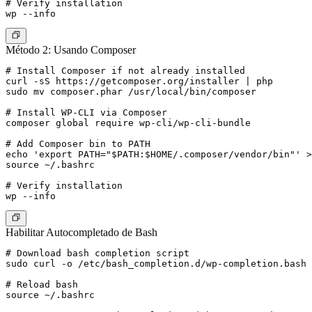
# Verify installation

Método 2: Usando Composer
# Install Composer if not already installed

curl -sS https://getcomposer.org/installer | php

sudo mv composer.phar /usr/local/bin/composer

# Install WP-CLI via Composer

composer global require wp-cli/wp-cli-bundle

# Add Composer bin to PATH

echo 'export PATH="$PATH:$HOME/.composer/vendor/bin"' >
source ~/.bashrc

# Verify installation

Habilitar Autocompletado de Bash
# Download bash completion script

sudo curl -o /etc/bash_completion.d/wp-completion.bash 
# Reload bash

source ~/.bashrc
