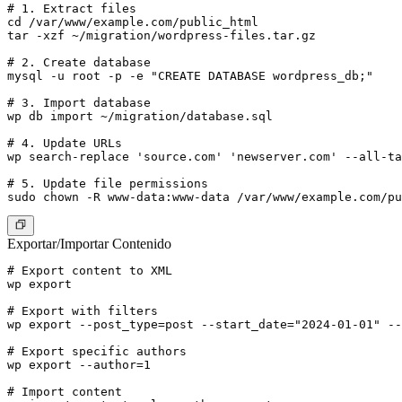
# 1. Extract files

cd /var/www/example.com/public_html

tar -xzf ~/migration/wordpress-files.tar.gz

# 2. Create database

mysql -u root -p -e "CREATE DATABASE wordpress_db;"

# 3. Import database

wp db import ~/migration/database.sql

# 4. Update URLs

wp search-replace 'source.com' 'newserver.com' --all-ta
# 5. Update file permissions

Exportar/Importar Contenido
# Export content to XML

wp export

# Export with filters

wp export --post_type=post --start_date="2024-01-01" --
# Export specific authors

wp export --author=1

# Import content
