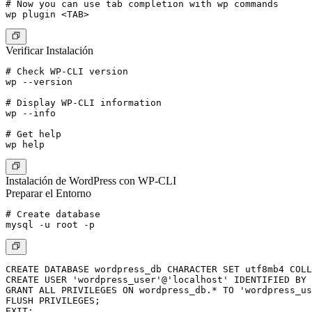
# Now you can use tab completion with wp commands

Verificar Instalación
# Check WP-CLI version

wp --version

# Display WP-CLI information

wp --info

# Get help

Instalación de WordPress con WP-CLI
Preparar el Entorno
# Create database

CREATE DATABASE wordpress_db CHARACTER SET utf8mb4 COLL
CREATE USER 'wordpress_user'@'localhost' IDENTIFIED BY 
GRANT ALL PRIVILEGES ON wordpress_db.* TO 'wordpress_us
FLUSH PRIVILEGES;
