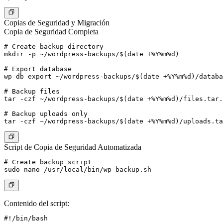
Copias de Seguridad y Migración
Copia de Seguridad Completa
# Create backup directory

mkdir -p ~/wordpress-backups/$(date +%Y%m%d)

# Export database

wp db export ~/wordpress-backups/$(date +%Y%m%d)/databa
# Backup files

tar -czf ~/wordpress-backups/$(date +%Y%m%d)/files.tar.
# Backup uploads only

Script de Copia de Seguridad Automatizada
# Create backup script

Contenido del script:
#!/bin/bash
