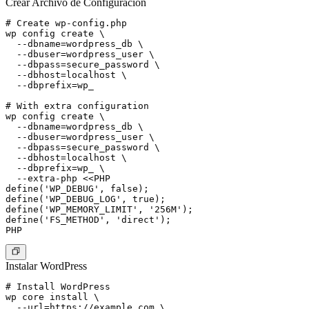
Crear Archivo de Configuración
# Create wp-config.php

wp config create \

  --dbname=wordpress_db \

  --dbuser=wordpress_user \

  --dbpass=secure_password \

  --dbhost=localhost \

  --dbprefix=wp_

# With extra configuration

wp config create \

  --dbname=wordpress_db \

  --dbuser=wordpress_user \

  --dbpass=secure_password \

  --dbhost=localhost \

  --dbprefix=wp_ \

  --extra-php <<PHP

define('WP_DEBUG', false);

define('WP_DEBUG_LOG', true);

define('WP_MEMORY_LIMIT', '256M');

define('FS_METHOD', 'direct');

Instalar WordPress
# Install WordPress

wp core install \

  --url=https://example.com \
