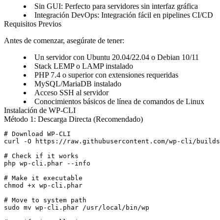
Sin GUI
: Perfecto para servidores sin interfaz gráfica
Integración DevOps
: Integración fácil en pipelines CI/CD
Requisitos Previos
Antes de comenzar, asegúrate de tener:
Un servidor con Ubuntu 20.04/22.04 o Debian 10/11
Stack LEMP o LAMP instalado
PHP 7.4 o superior con extensiones requeridas
MySQL/MariaDB instalado
Acceso SSH al servidor
Conocimientos básicos de línea de comandos de Linux
Instalación de WP-CLI
Método 1: Descarga Directa (Recomendado)
# Download WP-CLI

curl -O https://raw.githubusercontent.com/wp-cli/builds
# Check if it works

php wp-cli.phar --info

# Make it executable

chmod +x wp-cli.phar

# Move to system path

sudo mv wp-cli.phar /usr/local/bin/wp
