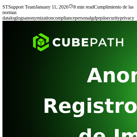
ST
Support Team
January 11, 2026
8 min read
Cumplimiento de las
normas
data
log
logs
anonymization
compliance
personal
gdpr
pii
security
privacy