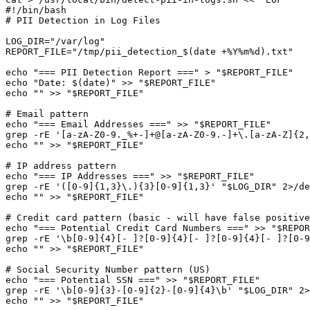
#!/bin/bash

# PII Detection in Log Files

LOG_DIR="/var/log"

REPORT_FILE="/tmp/pii_detection_$(date +%Y%m%d).txt"

echo "=== PII Detection Report ===" > "$REPORT_FILE"

echo "Date: $(date)" >> "$REPORT_FILE"

echo "" >> "$REPORT_FILE"

# Email pattern

echo "=== Email Addresses ===" >> "$REPORT_FILE"

grep -rE '[a-zA-Z0-9._%+-]+@[a-zA-Z0-9.-]+\.[a-zA-Z]{2,
echo "" >> "$REPORT_FILE"

# IP address pattern

echo "=== IP Addresses ===" >> "$REPORT_FILE"

grep -rE '([0-9]{1,3}\.){3}[0-9]{1,3}' "$LOG_DIR" 2>/de
echo "" >> "$REPORT_FILE"

# Credit card pattern (basic - will have false positive
echo "=== Potential Credit Card Numbers ===" >> "$REPOR
grep -rE '\b[0-9]{4}[- ]?[0-9]{4}[- ]?[0-9]{4}[- ]?[0-9
echo "" >> "$REPORT_FILE"

# Social Security Number pattern (US)

echo "=== Potential SSN ===" >> "$REPORT_FILE"

grep -rE '\b[0-9]{3}-[0-9]{2}-[0-9]{4}\b' "$LOG_DIR" 2>
echo "" >> "$REPORT_FILE"
