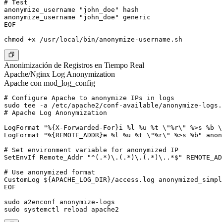
# Test

anonymize_username "john_doe" hash

anonymize_username "john_doe" generic

EOF

Anonimización de Registros en Tiempo Real
Apache/Nginx Log Anonymization
Apache con mod_log_config
# Configure Apache to anonymize IPs in logs

sudo tee -a /etc/apache2/conf-available/anonymize-logs.
# Apache Log Anonymization

LogFormat "%{X-Forwarded-For}i %l %u %t \"%r\" %>s %b \
LogFormat "%{REMOTE_ADDR}e %l %u %t \"%r\" %>s %b" anon
# Set environment variable for anonymized IP

SetEnvIf Remote_Addr "^(.*)\.(.*)\.(.*)\..*$" REMOTE_AD
# Use anonymized format

CustomLog ${APACHE_LOG_DIR}/access.log anonymized_simpl
EOF

sudo a2enconf anonymize-logs
