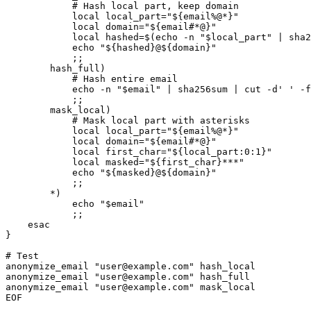
            # Hash local part, keep domain

            local local_part="${email%@*}"

            local domain="${email#*@}"

            local hashed=$(echo -n "$local_part" | sha2
            echo "${hashed}@${domain}"

            ;;

        hash_full)

            # Hash entire email

            echo -n "$email" | sha256sum | cut -d' ' -f
            ;;

        mask_local)

            # Mask local part with asterisks

            local local_part="${email%@*}"

            local domain="${email#*@}"

            local first_char="${local_part:0:1}"

            local masked="${first_char}***"

            echo "${masked}@${domain}"

            ;;

        *)

            echo "$email"

            ;;

    esac

}

# Test

anonymize_email "
user@example.com
" hash_local

anonymize_email "
user@example.com
" hash_full

anonymize_email "
user@example.com
" mask_local

EOF
