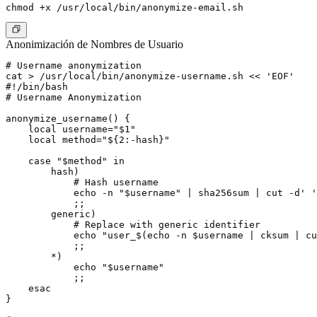
Anonimización de Nombres de Usuario
# Username anonymization

cat > /usr/local/bin/anonymize-username.sh << 'EOF'

#!/bin/bash

# Username Anonymization

anonymize_username() {

    local username="$1"

    local method="${2:-hash}"

    case "$method" in

        hash)

            # Hash username

            echo -n "$username" | sha256sum | cut -d' '
            ;;

        generic)

            # Replace with generic identifier

            echo "user_$(echo -n $username | cksum | cu
            ;;

        *)

            echo "$username"

            ;;

    esac

}
