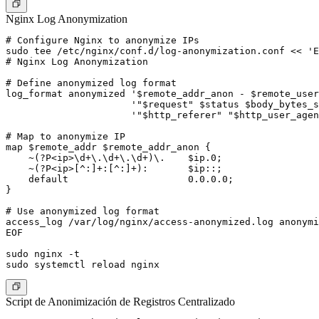
Nginx Log Anonymization
# Configure Nginx to anonymize IPs

sudo tee /etc/nginx/conf.d/log-anonymization.conf << 'E
# Nginx Log Anonymization

# Define anonymized log format

log_format anonymized '$remote_addr_anon - $remote_user
                      '"$request" $status $body_bytes_s
                      '"$http_referer" "$http_user_agen
# Map to anonymize IP

map $remote_addr $remote_addr_anon {

    ~(?P<ip>\d+\.\d+\.\d+)\.    $ip.0;

    ~(?P<ip>[^:]+:[^:]+):       $ip::;

    default                     0.0.0.0;

}

# Use anonymized log format

access_log /var/log/nginx/access-anonymized.log anonymi
EOF

sudo nginx -t

Script de Anonimización de Registros Centralizado