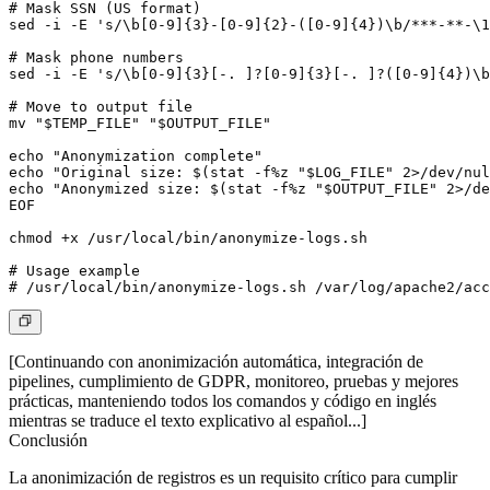
# Mask SSN (US format)

sed -i -E 's/\b[0-9]{3}-[0-9]{2}-([0-9]{4})\b/***-**-\1
# Mask phone numbers

sed -i -E 's/\b[0-9]{3}[-. ]?[0-9]{3}[-. ]?([0-9]{4})\b
# Move to output file

mv "$TEMP_FILE" "$OUTPUT_FILE"

echo "Anonymization complete"

echo "Original size: $(stat -f%z "$LOG_FILE" 2>/dev/nul
echo "Anonymized size: $(stat -f%z "$OUTPUT_FILE" 2>/de
EOF

chmod +x /usr/local/bin/anonymize-logs.sh

# Usage example

[Continuando con anonimización automática, integración de
pipelines, cumplimiento de GDPR, monitoreo, pruebas y mejores
prácticas, manteniendo todos los comandos y código en inglés
mientras se traduce el texto explicativo al español...]
Conclusión
La anonimización de registros es un requisito crítico para cumplir