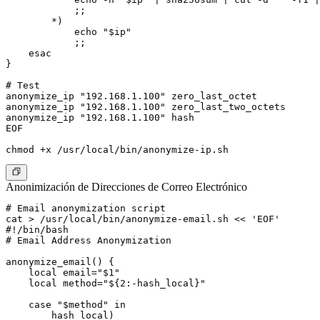
            ;;

        *)

            echo "$ip"

            ;;

    esac

}

# Test

anonymize_ip "192.168.1.100" zero_last_octet

anonymize_ip "192.168.1.100" zero_last_two_octets

anonymize_ip "192.168.1.100" hash

EOF

Anonimización de Direcciones de Correo Electrónico
# Email anonymization script

cat > /usr/local/bin/anonymize-email.sh << 'EOF'

#!/bin/bash

# Email Address Anonymization

anonymize_email() {

    local email="$1"

    local method="${2:-hash_local}"

    case "$method" in

        hash_local)
