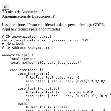
Técnicas de Anonimización
Anonimización de Direcciones IP
Las direcciones IP son consideradas datos personales bajo GDPR.
Aquí hay técnicas para anonimizarlas:
# IP anonymization script

cat > /usr/local/bin/anonymize-ip.sh << 'EOF'

#!/bin/bash

# IP Address Anonymization

anonymize_ip() {

    local ip="$1"

    local method="${2:-zero_last_octet}"

    case "$method" in

        zero_last_octet)

            # Replace last octet with 0

            echo "$ip" | sed -E 's/\.[0-9]{1,3}$/.0/'

            ;;

        zero_last_two_octets)

            # Replace last two octets with 0.0

            echo "$ip" | sed -E 's/\.[0-9]{1,3}\.[0-9]{
            ;;

        hash)

            # Hash the IP address

            echo -n "$ip" | sha256sum | cut -d' ' -f1 |