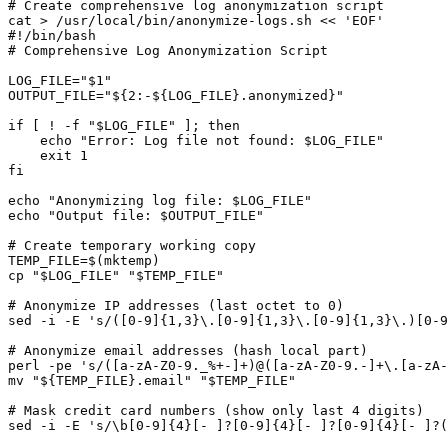
# Create comprehensive log anonymization script

cat > /usr/local/bin/anonymize-logs.sh << 'EOF'

#!/bin/bash

# Comprehensive Log Anonymization Script

LOG_FILE="$1"

OUTPUT_FILE="${2:-${LOG_FILE}.anonymized}"

if [ ! -f "$LOG_FILE" ]; then

    echo "Error: Log file not found: $LOG_FILE"

    exit 1

fi

echo "Anonymizing log file: $LOG_FILE"

echo "Output file: $OUTPUT_FILE"

# Create temporary working copy

TEMP_FILE=$(mktemp)

cp "$LOG_FILE" "$TEMP_FILE"

# Anonymize IP addresses (last octet to 0)

sed -i -E 's/([0-9]{1,3}\.[0-9]{1,3}\.[0-9]{1,3}\.)[0-9
# Anonymize email addresses (hash local part)

perl -pe 's/([a-zA-Z0-9._%+-]+)@([a-zA-Z0-9.-]+\.[a-zA-
mv "${TEMP_FILE}.email" "$TEMP_FILE"

# Mask credit card numbers (show only last 4 digits)

sed -i -E 's/\b[0-9]{4}[- ]?[0-9]{4}[- ]?[0-9]{4}[- ]?(