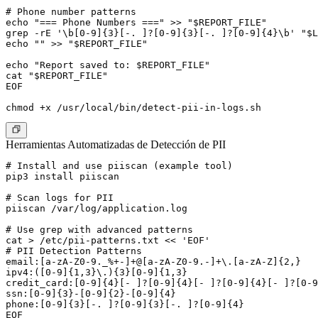
# Phone number patterns

echo "=== Phone Numbers ===" >> "$REPORT_FILE"

grep -rE '\b[0-9]{3}[-. ]?[0-9]{3}[-. ]?[0-9]{4}\b' "$L
echo "" >> "$REPORT_FILE"

echo "Report saved to: $REPORT_FILE"

cat "$REPORT_FILE"

EOF

Herramientas Automatizadas de Detección de PII
# Install and use piiscan (example tool)

pip3 install piiscan

# Scan logs for PII

piiscan /var/log/application.log

# Use grep with advanced patterns

cat > /etc/pii-patterns.txt << 'EOF'

# PII Detection Patterns

email:[a-zA-Z0-9._%+-]+@[a-zA-Z0-9.-]+\.[a-zA-Z]{2,}

ipv4:([0-9]{1,3}\.){3}[0-9]{1,3}

credit_card:[0-9]{4}[- ]?[0-9]{4}[- ]?[0-9]{4}[- ]?[0-9
ssn:[0-9]{3}-[0-9]{2}-[0-9]{4}

phone:[0-9]{3}[-. ]?[0-9]{3}[-. ]?[0-9]{4}
