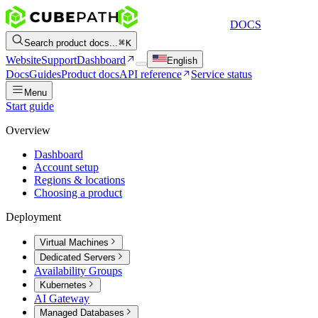
DOCS
Search product docs...
K
Website
Support
Dashboard
English
Docs
Guides
Product docs
API reference
Service status
Menu
Start guide
Overview
Dashboard
Account setup
Regions & locations
Choosing a product
Deployment
Virtual Machines
Dedicated Servers
Availability Groups
Kubernetes
AI Gateway
Managed Databases