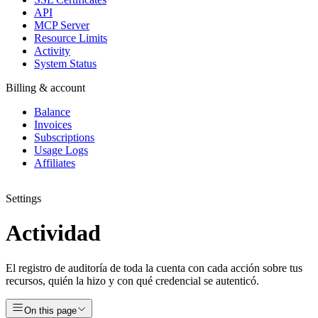
API
MCP Server
Resource Limits
Activity
System Status
Billing & account
Balance
Invoices
Subscriptions
Usage Logs
Affiliates
Settings
Actividad
El registro de auditoría de toda la cuenta con cada acción sobre tus
recursos, quién la hizo y con qué credencial se autenticó.
On this page