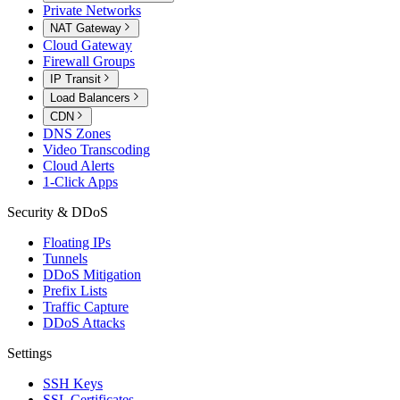
Private Networks
NAT Gateway
Cloud Gateway
Firewall Groups
IP Transit
Load Balancers
CDN
DNS Zones
Video Transcoding
Cloud Alerts
1-Click Apps
Security & DDoS
Floating IPs
Tunnels
DDoS Mitigation
Prefix Lists
Traffic Capture
DDoS Attacks
Settings
SSH Keys
SSL Certificates