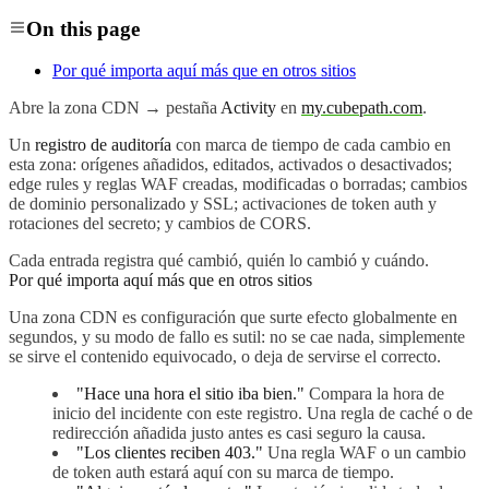
On this page
Por qué importa aquí más que en otros sitios
Abre la zona CDN → pestaña
Activity
en
my.cubepath.com
.
Un
registro de auditoría
con marca de tiempo de cada cambio en
esta zona: orígenes añadidos, editados, activados o desactivados;
edge rules y reglas WAF creadas, modificadas o borradas; cambios
de dominio personalizado y SSL; activaciones de token auth y
rotaciones del secreto; y cambios de CORS.
Cada entrada registra qué cambió, quién lo cambió y cuándo.
Por qué importa aquí más que en otros sitios
Una zona CDN es configuración que surte efecto globalmente en
segundos, y su modo de fallo es sutil: no se cae nada, simplemente
se sirve el contenido equivocado, o deja de servirse el correcto.
"Hace una hora el sitio iba bien."
Compara la hora de
inicio del incidente con este registro. Una regla de caché o de
redirección añadida justo antes es casi seguro la causa.
"Los clientes reciben 403."
Una regla WAF o un cambio
de token auth estará aquí con su marca de tiempo.