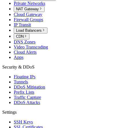
Private Networks
NAT Gateway
Cloud Gateway
Firewall Groups
IP Transit
Load Balancers
CDN
DNS Zones
Video Transcoding
Cloud Alerts
Apps
Security & DDoS
Floating IPs
Tunnels
DDoS Mitigation
Prefix Lists
Traffic Capture
DDoS Attacks
Settings
SSH Keys
SSL Certificates