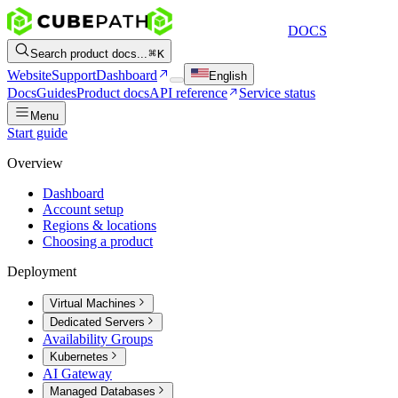
DOCS
Search product docs...
K
Website
Support
Dashboard
English
Docs
Guides
Product docs
API reference
Service status
Menu
Start guide
Overview
Dashboard
Account setup
Regions & locations
Choosing a product
Deployment
Virtual Machines
Dedicated Servers
Availability Groups
Kubernetes
AI Gateway
Managed Databases