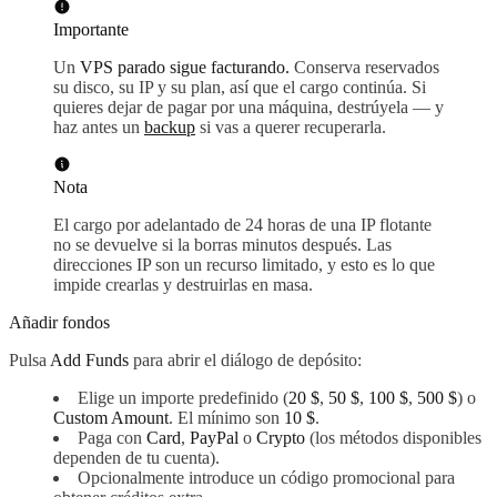
Importante
Un
VPS parado sigue facturando.
Conserva reservados
su disco, su IP y su plan, así que el cargo continúa. Si
quieres dejar de pagar por una máquina, destrúyela — y
haz antes un
backup
si vas a querer recuperarla.
Nota
El cargo por adelantado de 24 horas de una IP flotante
no se devuelve si la borras minutos después. Las
direcciones IP son un recurso limitado, y esto es lo que
impide crearlas y destruirlas en masa.
Añadir fondos
Pulsa
Add Funds
para abrir el diálogo de depósito:
Elige un importe predefinido (
20 $
,
50 $
,
100 $
,
500 $
) o
Custom Amount
. El mínimo son
10 $
.
Paga con
Card
,
PayPal
o
Crypto
(los métodos disponibles
dependen de tu cuenta).
Opcionalmente introduce un código promocional para