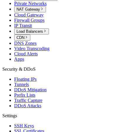
Private Networks
NAT Gateway
Cloud Gateway
Firewall Groups
IP Transit
Load Balancers
CDN
DNS Zones
Video Transcoding
Cloud Alerts
Apps
Security & DDoS
Floating IPs
Tunnels
DDoS Mitigation
Prefix Lists
Traffic Capture
DDoS Attacks
Settings
SSH Keys
SSL Certificates