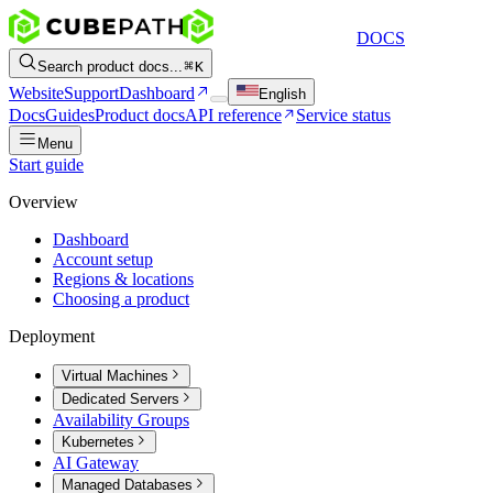
DOCS
Search product docs...
K
Website
Support
Dashboard
English
Docs
Guides
Product docs
API reference
Service status
Menu
Start guide
Overview
Dashboard
Account setup
Regions & locations
Choosing a product
Deployment
Virtual Machines
Dedicated Servers
Availability Groups
Kubernetes
AI Gateway
Managed Databases