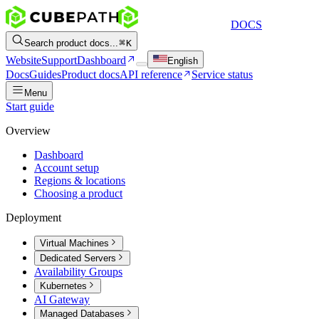
DOCS
Search product docs...
K
Website
Support
Dashboard
English
Docs
Guides
Product docs
API reference
Service status
Menu
Start guide
Overview
Dashboard
Account setup
Regions & locations
Choosing a product
Deployment
Virtual Machines
Dedicated Servers
Availability Groups
Kubernetes
AI Gateway
Managed Databases