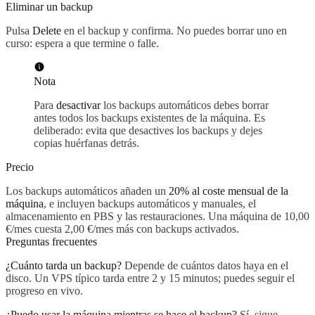
Eliminar un backup
Pulsa
Delete
en el backup y confirma. No puedes borrar uno en
curso: espera a que termine o falle.
Nota
Para
desactivar
los backups automáticos debes borrar
antes todos los backups existentes de la máquina. Es
deliberado: evita que desactives los backups y dejes
copias huérfanas detrás.
Precio
Los backups automáticos añaden un
20% al coste mensual de la
máquina
, e incluyen backups automáticos y manuales, el
almacenamiento en PBS y las restauraciones. Una máquina de 10,00
€/mes cuesta 2,00 €/mes más con backups activados.
Preguntas frecuentes
¿Cuánto tarda un backup?
Depende de cuántos datos haya en el
disco. Un VPS típico tarda entre 2 y 15 minutos; puedes seguir el
progreso en vivo.
¿Puedo usar la máquina mientras se hace el backup?
Sí, sigue