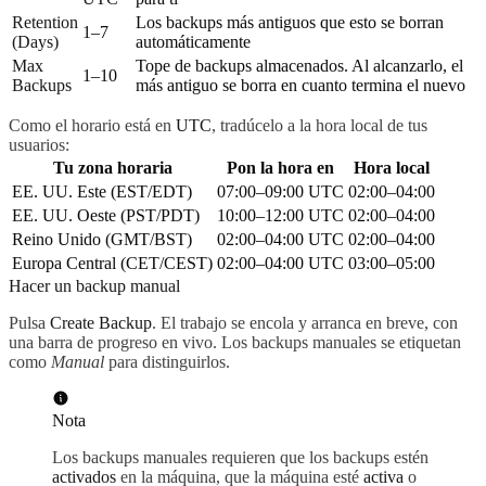
Retention
Los backups más antiguos que esto se borran
1–7
(Days)
automáticamente
Max
Tope de backups almacenados. Al alcanzarlo, el
1–10
Backups
más antiguo se borra en cuanto termina el nuevo
Como el horario está en
UTC
, tradúcelo a la hora local de tus
usuarios:
Tu zona horaria
Pon la hora en
Hora local
EE. UU. Este (EST/EDT)
07:00–09:00 UTC
02:00–04:00
EE. UU. Oeste (PST/PDT)
10:00–12:00 UTC
02:00–04:00
Reino Unido (GMT/BST)
02:00–04:00 UTC
02:00–04:00
Europa Central (CET/CEST)
02:00–04:00 UTC
03:00–05:00
Hacer un backup manual
Pulsa
Create Backup
. El trabajo se encola y arranca en breve, con
una barra de progreso en vivo. Los backups manuales se etiquetan
como
Manual
para distinguirlos.
Nota
Los backups manuales requieren que los backups estén
activados
en la máquina, que la máquina esté
activa
o