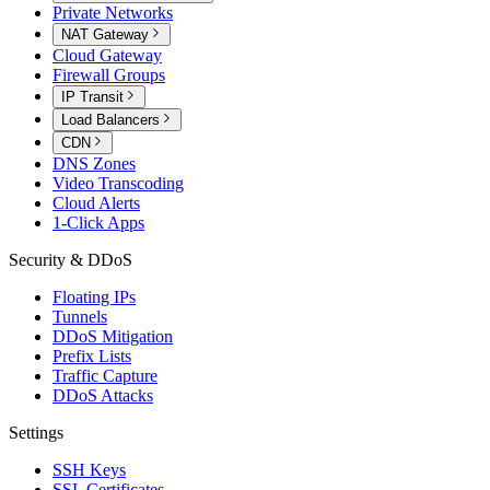
Private Networks
NAT Gateway
Cloud Gateway
Firewall Groups
IP Transit
Load Balancers
CDN
DNS Zones
Video Transcoding
Cloud Alerts
1-Click Apps
Security & DDoS
Floating IPs
Tunnels
DDoS Mitigation
Prefix Lists
Traffic Capture
DDoS Attacks
Settings
SSH Keys
SSL Certificates