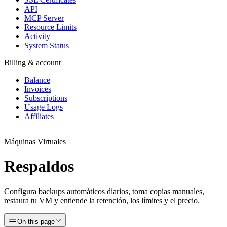
API
MCP Server
Resource Limits
Activity
System Status
Billing & account
Balance
Invoices
Subscriptions
Usage Logs
Affiliates
Máquinas Virtuales
Respaldos
Configura backups automáticos diarios, toma copias manuales,
restaura tu VM y entiende la retención, los límites y el precio.
On this page