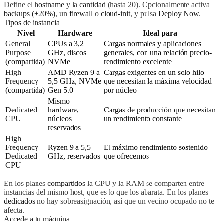
Define el
hostname
y la
cantidad
(hasta 20). Opcionalmente activa
backups (+20%)
, un
firewall
o
cloud-init
, y pulsa
Deploy Now
.
Tipos de instancia
Nivel
Hardware
Ideal para
General
CPUs a 3,2
Cargas normales y aplicaciones
Purpose
GHz, discos
generales, con una relación precio-
(compartida)
NVMe
rendimiento excelente
High
AMD Ryzen 9 a
Cargas exigentes en un solo hilo
Frequency
5,5 GHz, NVMe
que necesitan la máxima velocidad
(compartida)
Gen 5.0
por núcleo
Mismo
Dedicated
hardware,
Cargas de producción que necesitan
CPU
núcleos
un rendimiento constante
reservados
High
Frequency
Ryzen 9 a 5,5
El máximo rendimiento sostenido
Dedicated
GHz, reservados
que ofrecemos
CPU
En los planes
compartidos
la CPU y la RAM se comparten entre
instancias del mismo host, que es lo que los abarata. En los planes
dedicados
no hay sobreasignación, así que un vecino ocupado no te
afecta.
Accede a tu máquina