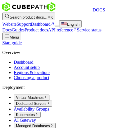
DOCS
Search product docs...
K
Website
Support
Dashboard
English
Docs
Guides
Product docs
API reference
Service status
Menu
Start guide
Overview
Dashboard
Account setup
Regions & locations
Choosing a product
Deployment
Virtual Machines
Dedicated Servers
Availability Groups
Kubernetes
AI Gateway
Managed Databases