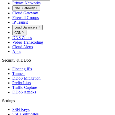
Private Networks
NAT Gateway
Cloud Gateway
Firewall Groups
IP Transit
Load Balancers
CDN
DNS Zones
Video Transcoding
Cloud Alerts
Apps
Security & DDoS
Floating IPs
Tunnels
DDoS Mitigation
Prefix Lists
Traffic Capture
DDoS Attacks
Settings
SSH Keys
SSL Certificates