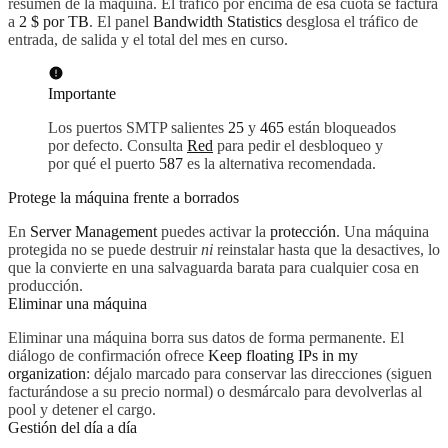
resumen de la máquina. El tráfico por encima de esa cuota se factura
a
2 $ por TB
. El panel
Bandwidth Statistics
desglosa el tráfico de
entrada, de salida y el total del mes en curso.
Importante
Los puertos SMTP salientes
25
y
465
están bloqueados
por defecto. Consulta
Red
para pedir el desbloqueo y
por qué el puerto
587
es la alternativa recomendada.
Protege la máquina frente a borrados
En
Server Management
puedes activar la
protección
. Una máquina
protegida no se puede destruir
ni
reinstalar hasta que la desactives, lo
que la convierte en una salvaguarda barata para cualquier cosa en
producción.
Eliminar una máquina
Eliminar una máquina borra sus datos de forma permanente. El
diálogo de confirmación ofrece
Keep floating IPs in my
organization
: déjalo marcado para conservar las direcciones (siguen
facturándose a su precio normal) o desmárcalo para devolverlas al
pool y detener el cargo.
Gestión del día a día