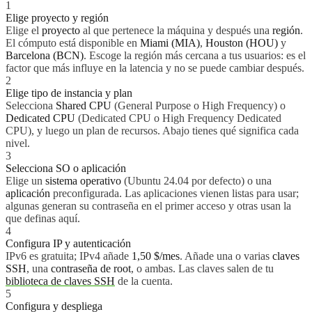
1
Elige proyecto y región
Elige el
proyecto
al que pertenece la máquina y después una
región
.
El cómputo está disponible en
Miami (MIA)
,
Houston (HOU)
y
Barcelona (BCN)
. Escoge la región más cercana a tus usuarios: es el
factor que más influye en la latencia y no se puede cambiar después.
2
Elige tipo de instancia y plan
Selecciona
Shared CPU
(General Purpose o High Frequency) o
Dedicated CPU
(Dedicated CPU o High Frequency Dedicated
CPU), y luego un plan de recursos. Abajo tienes qué significa cada
nivel.
3
Selecciona SO o aplicación
Elige un
sistema operativo
(Ubuntu 24.04 por defecto) o una
aplicación
preconfigurada. Las aplicaciones vienen listas para usar;
algunas generan su contraseña en el primer acceso y otras usan la
que definas aquí.
4
Configura IP y autenticación
IPv6 es gratuita; IPv4 añade
1,50 $/mes
. Añade una o varias
claves
SSH
, una
contraseña de root
, o ambas. Las claves salen de tu
biblioteca de claves SSH
de la cuenta.
5
Configura y despliega