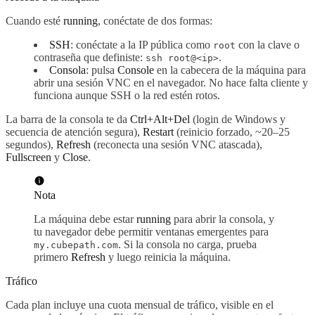
Cuando esté
running
, conéctate de dos formas:
SSH
: conéctate a la IP pública como
con la clave o
root
contraseña que definiste:
.
ssh root@<ip>
Consola
: pulsa
Console
en la cabecera de la máquina para
abrir una sesión VNC en el navegador. No hace falta cliente y
funciona aunque SSH o la red estén rotos.
La barra de la consola te da
Ctrl+Alt+Del
(login de Windows y
secuencia de atención segura),
Restart
(reinicio forzado, ~20–25
segundos),
Refresh
(reconecta una sesión VNC atascada),
Fullscreen
y
Close
.
Nota
La máquina debe estar
running
para abrir la consola, y
tu navegador debe permitir ventanas emergentes para
. Si la consola no carga, prueba
my.cubepath.com
primero
Refresh
y luego reinicia la máquina.
Tráfico
Cada plan incluye una cuota mensual de tráfico, visible en el