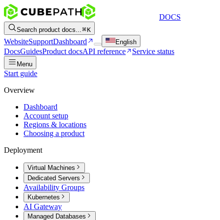
DOCS
Search product docs...
K
Website
Support
Dashboard
English
Docs
Guides
Product docs
API reference
Service status
Menu
Start guide
Overview
Dashboard
Account setup
Regions & locations
Choosing a product
Deployment
Virtual Machines
Dedicated Servers
Availability Groups
Kubernetes
AI Gateway
Managed Databases