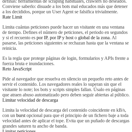
definas: herramientas de scraping habituales, crawlers no deseados.
Conviene saberlo: disuade a los bots mal educados más que detener
a los decididos, porque un User Agent se falsifica trivialmente.
Rate Limit
Limita cuántas peticiones puede hacer un visitante en una ventana
de tiempo. Defines el número de peticiones, el periodo en segundos
y si el recuento es
por IP
,
por IP y host
o
global de la zona
. Al
pasarse, las peticiones siguientes se rechazan hasta que la ventana se
reinicia.
Es la regla que protege páginas de login, formularios y APIs frente a
fuerza bruta e inundaciones.
Reto JavaScript
Pide al navegador que resuelva en silencio un pequeño reto antes de
servir el contenido. Los navegadores reales lo superan sin que el
visitante lo note; los bots y scripts simples fallan. Úsalo en páginas
que atraen abuso automatizado pero deben seguir abiertas al público.
Limitar velocidad de descarga
Limita la velocidad de descarga del contenido coincidente en kB/s,
con un
burst
opcional para que el principio de un fichero baje a toda
velocidad antes de aplicar el tope. Evita que un puñado de descargas
grandes saturen tu ancho de banda.
Limitar peticiones