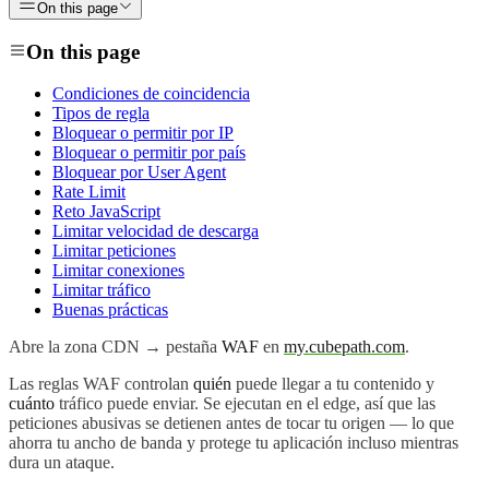
On this page
On this page
Condiciones de coincidencia
Tipos de regla
Bloquear o permitir por IP
Bloquear o permitir por país
Bloquear por User Agent
Rate Limit
Reto JavaScript
Limitar velocidad de descarga
Limitar peticiones
Limitar conexiones
Limitar tráfico
Buenas prácticas
Abre la zona CDN → pestaña
WAF
en
my.cubepath.com
.
Las reglas WAF controlan
quién
puede llegar a tu contenido y
cuánto
tráfico puede enviar. Se ejecutan en el edge, así que las
peticiones abusivas se detienen antes de tocar tu origen — lo que
ahorra tu ancho de banda y protege tu aplicación incluso mientras
dura un ataque.