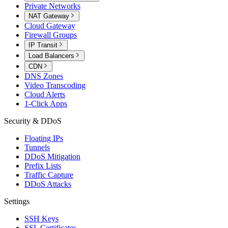
Private Networks
NAT Gateway
Cloud Gateway
Firewall Groups
IP Transit
Load Balancers
CDN
DNS Zones
Video Transcoding
Cloud Alerts
1-Click Apps
Security & DDoS
Floating IPs
Tunnels
DDoS Mitigation
Prefix Lists
Traffic Capture
DDoS Attacks
Settings
SSH Keys
SSL Certificates