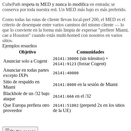
CubePath
respeta tu MED y nunca lo modifica
en entrada; se
conserva por toda nuestra red. Un MED más bajo es más preferido.
Como todas las rutas de cliente llevan local-pref 200, el MED es el
criterio de desempate entre varios caminos del mismo cliente — lo
que lo convierte en la forma más limpia de expresar "prefiere Miami,
cae a Houston" cuando estás multi-homed con nosotros en varios
sitios.
Ejemplos resueltos
Objetivo
Comunidades
(sin tránsitos) +
26141:30000
Anunciar
solo
a Cogent
(forzar Cogent)
26141:9123
Anunciar en todas partes
26141:40000
excepto
IXPs
Sitio de respaldo en
en la sesión de Miami
26141:8000
Miami
Blackhole de un /32 bajo
en el /32
26141:666
ataque
Que Europa prefiera otro
(prepend 2x en los sitios
26141:51002
proveedor
de la UE)