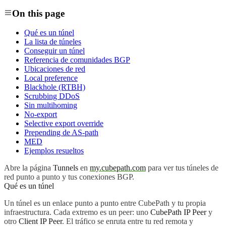
On this page
Qué es un túnel
La lista de túneles
Conseguir un túnel
Referencia de comunidades BGP
Ubicaciones de red
Local preference
Blackhole (RTBH)
Scrubbing DDoS
Sin multihoming
No-export
Selective export override
Prepending de AS-path
MED
Ejemplos resueltos
Abre la página
Tunnels
en
my.cubepath.com
para ver tus túneles de
red punto a punto y tus conexiones BGP.
Qué es un túnel
Un túnel es un enlace punto a punto entre CubePath y tu propia
infraestructura. Cada extremo es un peer: uno
CubePath IP Peer
y
otro
Client IP Peer
. El tráfico se enruta entre tu red remota y