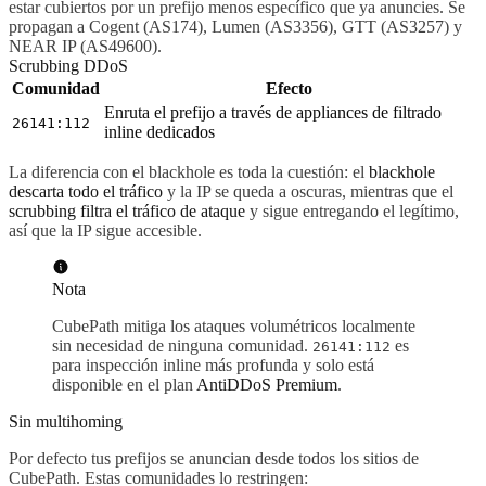
estar cubiertos por un prefijo menos específico que ya anuncies. Se
propagan a Cogent (AS174), Lumen (AS3356), GTT (AS3257) y
NEAR IP (AS49600).
Scrubbing DDoS
Comunidad
Efecto
Enruta el prefijo a través de appliances de filtrado
26141:112
inline dedicados
La diferencia con el blackhole es toda la cuestión: el
blackhole
descarta todo el tráfico
y la IP se queda a oscuras, mientras que el
scrubbing filtra el tráfico de ataque
y sigue entregando el legítimo,
así que la IP sigue accesible.
Nota
CubePath mitiga los ataques volumétricos localmente
sin necesidad de ninguna comunidad.
es
26141:112
para inspección inline más profunda y solo está
disponible en el plan
AntiDDoS Premium
.
Sin multihoming
Por defecto tus prefijos se anuncian desde todos los sitios de
CubePath. Estas comunidades lo restringen: