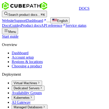
DOCS
Search product docs...
K
Website
Support
Dashboard
English
Docs
Guides
Product docs
API reference
Service status
Menu
Start guide
Overview
Dashboard
Account setup
Regions & locations
Choosing a product
Deployment
Virtual Machines
Dedicated Servers
Availability Groups
Kubernetes
AI Gateway
Managed Databases