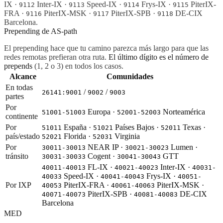
IX ·
Inter-IX ·
Speed-IX ·
Frys-IX ·
PiterIX-
9112
9113
9114
9115
FRA ·
PiterIX-MSK ·
PiterIX-SPB ·
DE-CIX
9116
9117
9118
Barcelona.
Prepending de AS-path
El prepending hace que tu camino parezca más largo para que las
redes remotas prefieran otra ruta.
El último dígito es el número de
prepends
(1, 2 o 3) en todos los casos.
Alcance
Comunidades
En todas
/
/
26141:9001
9002
9003
partes
Por
Europa ·
Norteamérica
51001-51003
52001-52003
continente
Por
España ·
Países Bajos ·
Texas ·
51011
51021
52011
país/estado
Florida ·
Virginia
52021
52031
Por
NEAR IP ·
Lumen ·
30011-30013
30021-30023
tránsito
Cogent ·
GTT
30031-30033
30041-30043
FL-IX ·
Inter-IX ·
40011-40013
40021-40023
40031-
Speed-IX ·
Frys-IX ·
40033
40041-40043
40051-
Por IXP
PiterIX-FRA ·
PiterIX-MSK ·
40053
40061-40063
PiterIX-SPB ·
DE-CIX
40071-40073
40081-40083
Barcelona
MED