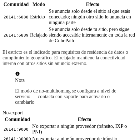
Comunidad
Modo
Efecto
Se anuncia solo desde el sitio al que estás
Estricto
conectado; ningún otro sitio lo anuncia en
26141:6888
ninguna parte
Se anuncia solo desde tu sitio, pero sigue
Relajado
siendo accesible internamente en toda la red
26141:6889
de CubePath
El estricto es el indicado para requisitos de residencia de datos o
cumplimiento geográfico. El relajado mantiene la conectividad
interna con otros sitios sin anuncio externo.
Nota
El modo de no-multihoming se configura a nivel de
servicio — contacta con soporte para activarlo o
cambiarlo.
No-export
Comunidad
Efecto
No exportar a
ningún
proveedor (tránsito, IXP o
26141:9000
PNI)
No exportar a ningún proveedor de tránsito
26141:30000