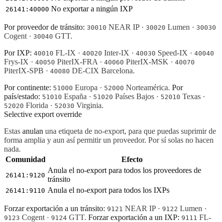
No exportar a ningún IXP
26141:40000
Por proveedor de tránsito:
NEAR IP ·
Lumen ·
30010
30020
30030
Cogent ·
GTT.
30040
Por IXP:
FL-IX ·
Inter-IX ·
Speed-IX ·
40010
40020
40030
40040
Frys-IX ·
PiterIX-FRA ·
PiterIX-MSK ·
40050
40060
40070
PiterIX-SPB ·
DE-CIX Barcelona.
40080
Por continente:
Europa ·
Norteamérica.
Por
51000
52000
país/estado:
España ·
Países Bajos ·
Texas ·
51010
51020
52010
Florida ·
Virginia.
52020
52030
Selective export override
Estas
anulan
una etiqueta de no-export, para que puedas suprimir de
forma amplia y aun así permitir un proveedor. Por sí solas no hacen
nada.
Comunidad
Efecto
Anula el no-export para todos los proveedores de
26141:9120
tránsito
Anula el no-export para todos los IXPs
26141:9110
Forzar exportación a un tránsito:
NEAR IP ·
Lumen ·
9121
9122
Cogent ·
GTT.
Forzar exportación a un IXP:
FL-
9123
9124
9111