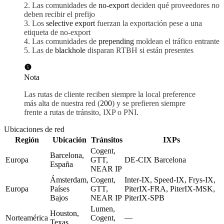
Las comunidades de
no-export
deciden qué proveedores
no
deben recibir el prefijo
Los
selective export
fuerzan la exportación pese a una
etiqueta de no-export
Las comunidades de
prepending
moldean el tráfico entrante
Las de
blackhole
disparan RTBH si están presentes
Nota
Las rutas de cliente reciben siempre la local preference
más alta de nuestra red (
200
) y se prefieren siempre
frente a rutas de tránsito, IXP o PNI.
Ubicaciones de red
Región
Ubicación
Tránsitos
IXPs
Cogent,
Barcelona,
Europa
GTT,
DE-CIX Barcelona
España
NEAR IP
Ámsterdam,
Cogent,
Inter-IX, Speed-IX, Frys-IX,
Europa
Países
GTT,
PiterIX-FRA, PiterIX-MSK,
Bajos
NEAR IP
PiterIX-SPB
Lumen,
Houston,
Norteamérica
Cogent,
—
Texas