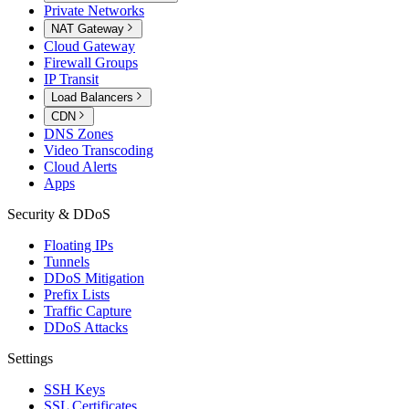
Private Networks
NAT Gateway
Cloud Gateway
Firewall Groups
IP Transit
Load Balancers
CDN
DNS Zones
Video Transcoding
Cloud Alerts
Apps
Security & DDoS
Floating IPs
Tunnels
DDoS Mitigation
Prefix Lists
Traffic Capture
DDoS Attacks
Settings
SSH Keys
SSL Certificates