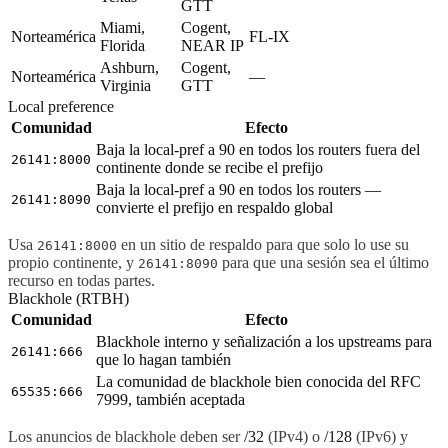
GTT
Miami,
Cogent,
Norteamérica
FL-IX
Florida
NEAR IP
Ashburn,
Cogent,
Norteamérica
—
Virginia
GTT
Local preference
Comunidad
Efecto
Baja la local-pref a 90 en todos los routers
fuera
del
26141:8000
continente donde se recibe el prefijo
Baja la local-pref a 90 en
todos
los routers —
26141:8090
convierte el prefijo en respaldo global
Usa
en un sitio de respaldo para que solo lo use su
26141:8000
propio continente, y
para que una sesión sea el último
26141:8090
recurso en todas partes.
Blackhole (RTBH)
Comunidad
Efecto
Blackhole interno y señalización a los upstreams para
26141:666
que lo hagan también
La comunidad de blackhole bien conocida del RFC
65535:666
7999, también aceptada
Los anuncios de blackhole deben ser
/32
(IPv4) o
/128
(IPv6) y