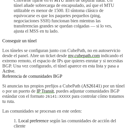
Conviene fijarse en el
MTU
antes de depurar nada. Un
túnel añade sobrecarga de encapsulado, así que el MTU
utilizable es menor de 1500. El síntoma clásico de
equivocarse es que los paquetes pequeños (ping,
negociaciones SSH) funcionan bien mientras las
transferencias grandes se quedan colgadas — si lo ves,
ajusta el MSS en tu lado.
Conseguir un túnel
Los túneles se configuran junto con CubePath, no en autoservicio
desde el panel. Abre un ticket desde
my.cubepath.com
indicando el
extremo remoto, el espacio de IPs que quieres enrutar y si necesitas
BGP. Una vez configurado, el túnel aparece en esta lista y pasa a
Active
.
Referencia de comunidades BGP
Si anuncias tus propios prefijos a CubePath (
AS26141
) por un túnel
o por un puerto de
IP Transit
, puedes adjuntar comunidades BGP
estándar con el formato
para controlar cómo tratamos
26141:XXXXX
tu ruta.
Las comunidades se procesan en este orden:
Local preference
según las comunidades de acción del
cliente