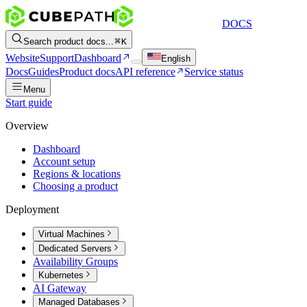
DOCS
Search product docs...
K
Website
Support
Dashboard
English
Docs
Guides
Product docs
API reference
Service status
Menu
Start guide
Overview
Dashboard
Account setup
Regions & locations
Choosing a product
Deployment
Virtual Machines
Dedicated Servers
Availability Groups
Kubernetes
AI Gateway
Managed Databases