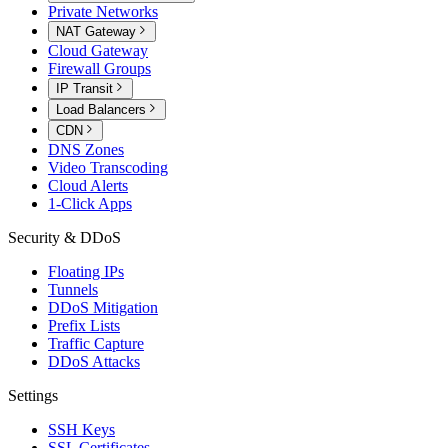
Private Networks
NAT Gateway
Cloud Gateway
Firewall Groups
IP Transit
Load Balancers
CDN
DNS Zones
Video Transcoding
Cloud Alerts
1-Click Apps
Security & DDoS
Floating IPs
Tunnels
DDoS Mitigation
Prefix Lists
Traffic Capture
DDoS Attacks
Settings
SSH Keys
SSL Certificates