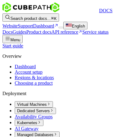
DOCS
Search product docs...
K
Website
Support
Dashboard
English
Docs
Guides
Product docs
API reference
Service status
Menu
Start guide
Overview
Dashboard
Account setup
Regions & locations
Choosing a product
Deployment
Virtual Machines
Dedicated Servers
Availability Groups
Kubernetes
AI Gateway
Managed Databases