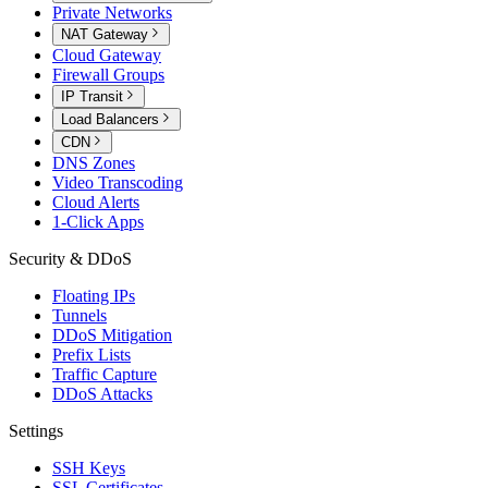
Private Networks
NAT Gateway
Cloud Gateway
Firewall Groups
IP Transit
Load Balancers
CDN
DNS Zones
Video Transcoding
Cloud Alerts
1-Click Apps
Security & DDoS
Floating IPs
Tunnels
DDoS Mitigation
Prefix Lists
Traffic Capture
DDoS Attacks
Settings
SSH Keys
SSL Certificates