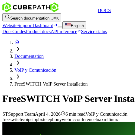
DOCS
Search documentation...
K
Website
Support
Dashboard
English
Docs
Guides
Product docs
API reference
Service status
Documentation
VoIP y Comunicación
FreeSWITCH VoIP Server Installation
FreeSWITCH VoIP Server Instal
ST
Support Team
April 4, 2026
6 min read
VoIP y Comunicación
freeswitch
voip
sip
pbx
telephony
webrtc
conference
lua
xml
linux