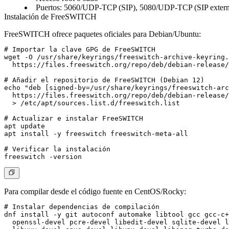
Puertos: 5060/UDP-TCP (SIP), 5080/UDP-TCP (SIP exter
Instalación de FreeSWITCH
FreeSWITCH ofrece paquetes oficiales para Debian/Ubuntu:
# Importar la clave GPG de FreeSWITCH

wget -O /usr/share/keyrings/freeswitch-archive-keyring.
  https://files.freeswitch.org/repo/deb/debian-release/
# Añadir el repositorio de FreeSWITCH (Debian 12)

echo "deb [signed-by=/usr/share/keyrings/freeswitch-arc
  https://files.freeswitch.org/repo/deb/debian-release/
  > /etc/apt/sources.list.d/freeswitch.list

# Actualizar e instalar FreeSWITCH

apt update

apt install -y freeswitch freeswitch-meta-all

# Verificar la instalación

Para compilar desde el código fuente en CentOS/Rocky:
# Instalar dependencias de compilación

dnf install -y git autoconf automake libtool gcc gcc-c+
  openssl-devel pcre-devel libedit-devel sqlite-devel l