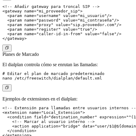
<!-- Añadir gateway para troncal SIP -->

<gateway name="mi_proveedor_sip">

  <param name="username" value="mi_usuario"/>

  <param name="password" value="mi_contraseña"/>

  <param name="proxy" value="sip.proveedor.com"/>

  <param name="register" value="true"/>

  <param name="caller-id-in-from" value="false"/>

Planes de Marcado
El dialplan controla cómo se enrutan las llamadas:
# Editar el plan de marcado predeterminado

Ejemplos de extensiones en el dialplan:
<!-- Extensión para llamadas entre usuarios internos --
<extension name="Local_Extension">

  <condition field="destination_number" expression="^(1
    <!-- Marcar al usuario interno -->

    <action application="bridge" data="user/$1@${domain
  </condition>

</extension>
