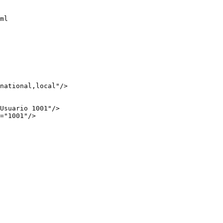
ml

national,local"/>

Usuario 1001"/>

="1001"/>
