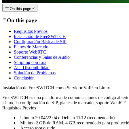
On this page
On this page
Requisitos Previos
Instalación de FreeSWITCH
Configuración Básica de SIP
Planes de Marcado
Soporte WebRTC
Conferencias y Salas de Audio
Scripting con Lua
Alta Disponibilidad
Solución de Problemas
Conclusión
Instalación de FreeSWITCH como Servidor VoIP en Linux
FreeSWITCH es una plataforma de comunicaciones de código abierto 
Linux, la configuración de SIP, planes de marcado, soporte WebRTC y
Requisitos Previos
Ubuntu 20.04/22.04 o Debian 11/12 (recomendado)
Mínimo 2 GB de RAM, 4 GB recomendado para producci
Acceso root o sudo