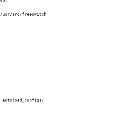
vel

/usr/src/freeswitch

 autoload_configs/
