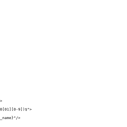
>

0[01][0-9])$">

_name}"/>
