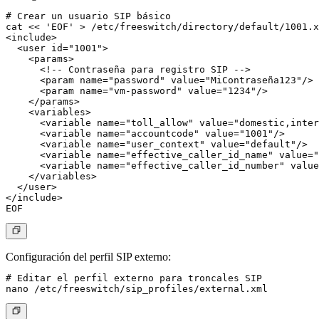
# Crear un usuario SIP básico

cat << 'EOF' > /etc/freeswitch/directory/default/1001.x
<include>

  <user id="1001">

    <params>

      <!-- Contraseña para registro SIP -->

      <param name="password" value="MiContraseña123"/>

      <param name="vm-password" value="1234"/>

    </params>

    <variables>

      <variable name="toll_allow" value="domestic,inter
      <variable name="accountcode" value="1001"/>

      <variable name="user_context" value="default"/>

      <variable name="effective_caller_id_name" value="
      <variable name="effective_caller_id_number" value
    </variables>

  </user>

</include>

Configuración del perfil SIP externo:
# Editar el perfil externo para troncales SIP
