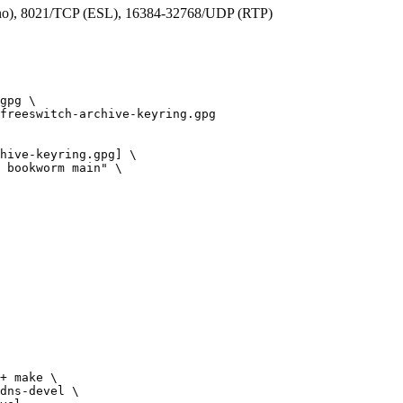
no), 8021/TCP (ESL), 16384-32768/UDP (RTP)
gpg \

freeswitch-archive-keyring.gpg

hive-keyring.gpg] \

 bookworm main" \

+ make \

dns-devel \
