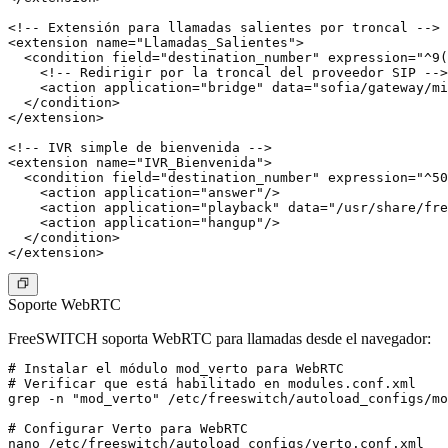
<!-- Extensión para llamadas salientes por troncal -->

<extension name="Llamadas_Salientes">

  <condition field="destination_number" expression="^9(
    <!-- Redirigir por la troncal del proveedor SIP -->

    <action application="bridge" data="sofia/gateway/mi
  </condition>

</extension>

<!-- IVR simple de bienvenida -->

<extension name="IVR_Bienvenida">

  <condition field="destination_number" expression="^50
    <action application="answer"/>

    <action application="playback" data="/usr/share/fre
    <action application="hangup"/>

  </condition>

Soporte WebRTC
FreeSWITCH soporta WebRTC para llamadas desde el navegador:
# Instalar el módulo mod_verto para WebRTC

# Verificar que está habilitado en modules.conf.xml

grep -n "mod_verto" /etc/freeswitch/autoload_configs/mo
# Configurar Verto para WebRTC
