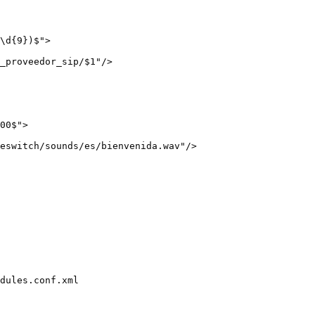
\d{9})$">

_proveedor_sip/$1"/>

00$">

eswitch/sounds/es/bienvenida.wav"/>

dules.conf.xml
