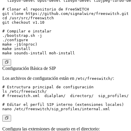
  libyuv-devel opus-devel libvpx-devel libjpeg-turbo-de
# Clonar el repositorio de FreeSWITCH

git clone https://github.com/signalwire/freeswitch.git 
cd /usr/src/freeswitch

git checkout v1.10

# Compilar e instalar

./bootstrap.sh -j

./configure

make -j$(nproc)

make install

Configuración Básica de SIP
Los archivos de configuración están en
:
/etc/freeswitch/
# Estructura principal de configuración

ls /etc/freeswitch/

# freeswitch.xml  dialplan/  directory/  sip_profiles/ 
# Editar el perfil SIP interno (extensiones locales)

Configura las extensiones de usuario en el directorio: