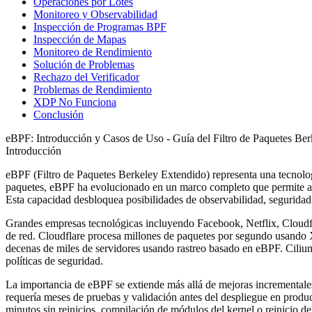
Operaciones por Lotes
Monitoreo y Observabilidad
Inspección de Programas BPF
Inspección de Mapas
Monitoreo de Rendimiento
Solución de Problemas
Rechazo del Verificador
Problemas de Rendimiento
XDP No Funciona
Conclusión
eBPF: Introducción y Casos de Uso - Guía del Filtro de Paquetes Be
Introducción
eBPF (Filtro de Paquetes Berkeley Extendido) representa una tecnolo
paquetes, eBPF ha evolucionado en un marco completo que permite a lo
Esta capacidad desbloquea posibilidades de observabilidad, seguridad 
Grandes empresas tecnológicas incluyendo Facebook, Netflix, Cloudf
de red. Cloudflare procesa millones de paquetes por segundo usando
decenas de miles de servidores usando rastreo basado en eBPF. Cilium,
políticas de seguridad.
La importancia de eBPF se extiende más allá de mejoras incrementale
requería meses de pruebas y validación antes del despliegue en produ
minutos sin reinicios, compilación de módulos del kernel o reinicio de