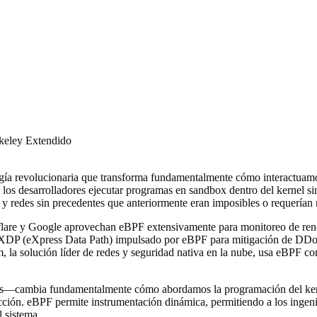
rkeley Extendido
gía revolucionaria que transforma fundamentalmente cómo interactuamos
s desarrolladores ejecutar programas en sandbox dentro del kernel sin 
y redes sin precedentes que anteriormente eran imposibles o requerían 
lare y Google aprovechan eBPF extensivamente para monitoreo de rendi
 XDP (eXpress Data Path) impulsado por eBPF para mitigación de DDoS. 
 la solución líder de redes y seguridad nativa en la nube, usa eBPF co
s—cambia fundamentalmente cómo abordamos la programación del kernel,
cción. eBPF permite instrumentación dinámica, permitiendo a los ingeni
l sistema.