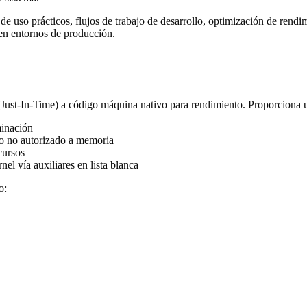
e uso prácticos, flujos de trabajo de desarrollo, optimización de rend
en entornos de producción.
Just-In-Time) a código máquina nativo para rendimiento. Proporciona 
minación
so no autorizado a memoria
cursos
el vía auxiliares en lista blanca
o: