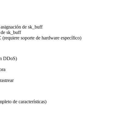
a asignación de sk_buff
 de sk_buff
 (requiere soporte de hardware específico)
ión DDoS)
ora
rastrear
leto de características)