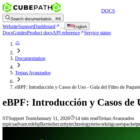
DOCS
Search documentation...
K
Website
Support
Dashboard
English
Docs
Guides
Product docs
API reference
Service status
Documentation
Temas Avanzados
eBPF: Introducción y Casos de Uso - Guía del Filtro de Paque
eBPF: Introducción y Casos de U
ST
Support Team
January 11, 2026
14 min read
Temas Avanzados
topics
advanced
ebpf
kernel
security
technology
networking
cases
packet
p