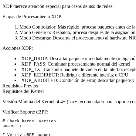
XDP merece atención especial para casos de uso de redes:
Etapas de Procesamiento XDP
:
Modo Controlador
: Más rápido, procesa paquetes antes de l
Modo Genérico
: Respaldo, procesa después de la asignación
Modo Descarga
: Descarga el procesamiento al hardware NIC
Acciones XDP
:
XDP_DROP
: Descartar paquete inmediatamente (mitigac
XDP_PASS
: Continuar procesamiento normal del kernel
XDP_TX
: Transmitir paquete de vuelta en la interfaz recept
XDP_REDIRECT
: Redirigir a diferente interfaz o CPU
XDP_ABORTED
: Condición de error, descartar paquete y 
Requisitos Previos
Requisitos del Kernel
Versión Mínima del Kernel
: 4.4+ (5.x+ recomendado para soporte comp
Verificar Soporte eBPF
:
# Check kernel version

uname -r

# Verify eBPF support
