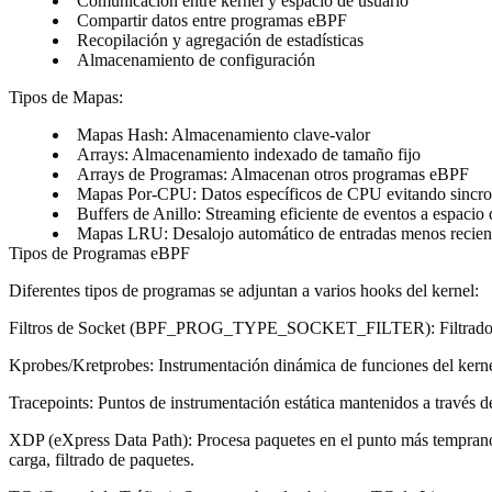
Comunicación entre kernel y espacio de usuario
Compartir datos entre programas eBPF
Recopilación y agregación de estadísticas
Almacenamiento de configuración
Tipos de Mapas
:
Mapas Hash
: Almacenamiento clave-valor
Arrays
: Almacenamiento indexado de tamaño fijo
Arrays de Programas
: Almacenan otros programas eBPF
Mapas Por-CPU
: Datos específicos de CPU evitando sincr
Buffers de Anillo
: Streaming eficiente de eventos a espacio 
Mapas LRU
: Desalojo automático de entradas menos recie
Tipos de Programas eBPF
Diferentes tipos de programas se adjuntan a varios hooks del kernel:
Filtros de Socket (BPF_PROG_TYPE_SOCKET_FILTER)
: Filtra
Kprobes/Kretprobes
: Instrumentación dinámica de funciones del kerne
Tracepoints
: Puntos de instrumentación estática mantenidos a través d
XDP (eXpress Data Path)
: Procesa paquetes en el punto más tempran
carga, filtrado de paquetes.