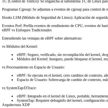
TC (Control de Tráfico)
: Se engancha al subsistema TC de Linux par
Programas Cgroup
: Se adjuntan a eventos de cgroup para control de 
Hooks LSM (Módulo de Seguridad de Linux)
: Aplicación de segurid
Eventos Perf
: Perfila eventos de rendimiento de CPU, eventos de har
eBPF vs Enfoques Tradicionales
Entendiendo las ventajas de eBPF sobre alternativas:
vs Módulos del Kernel
:
eBPF: Seguro, verificado, sin recompilación del kernel, des
Módulos del Kernel: Inseguro, puede bloquear el kernel, req
vs Procesamiento en Espacio de Usuario
:
eBPF: Se ejecuta en el kernel, cero cambios de contexto, al
Espacio de Usuario: Sobrecarga de cambio de contexto, más l
vs SystemTap/DTrace
:
eBPF: Integrado en el kernel de Linux, portable, herramient
SystemTap: Requiere debuginfo del kernel, configuración c
Arquitectura XDP