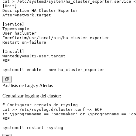
cat > /etc/systemd/system/ha_cluster_exporter.service <
[Unit]

Description=HA Cluster Exporter

After=network.target

[Service]

Type=simple

User=hacluster

ExecStart=/usr/local/bin/ha_cluster_exporter

Restart=on-failure

[Install]

WantedBy=multi-user.target

EOF

Análisis de Logs y Alertas
Centralizar logging del cluster:
# Configurar reenvío de rsyslog

cat >> /etc/rsyslog.d/cluster.conf << EOF

if \$programname == 'pacemaker' or \$programname == 'co
EOF
