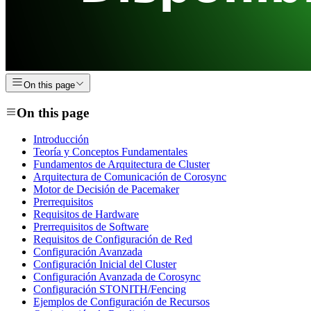
On this page
On this page
Introducción
Teoría y Conceptos Fundamentales
Fundamentos de Arquitectura de Cluster
Arquitectura de Comunicación de Corosync
Motor de Decisión de Pacemaker
Prerrequisitos
Requisitos de Hardware
Prerrequisitos de Software
Requisitos de Configuración de Red
Configuración Avanzada
Configuración Inicial del Cluster
Configuración Avanzada de Corosync
Configuración STONITH/Fencing
Ejemplos de Configuración de Recursos