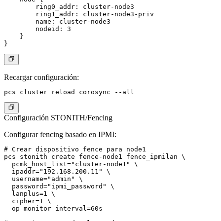
        ring0_addr: cluster-node3

        ring1_addr: cluster-node3-priv

        name: cluster-node3

        nodeid: 3

    }

Recargar configuración:
Configuración STONITH/Fencing
Configurar fencing basado en IPMI:
# Crear dispositivo fence para node1

pcs stonith create fence-node1 fence_ipmilan \

  pcmk_host_list="cluster-node1" \

  ipaddr="192.168.200.11" \

  username="admin" \

  password="ipmi_password" \

  lanplus=1 \

  cipher=1 \

  op monitor interval=60s
