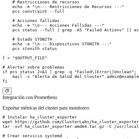
    # Restricciones de recursos

    echo -e "\n--- Restricciones de Recursos ---"

    pcs constraint --full

    # Acciones fallidas

    echo -e "\n--- Acciones Fallidas ---"

    pcs status --full | grep -A5 "Failed Actions" || ec
    # Estado STONITH

    echo -e "\n--- Dispositivos STONITH ---"

    pcs stonith status

} > "$OUTPUT_FILE"

# Alertar sobre problemas

if pcs status 2>&1 | grep -q "Failed\|Error\|Unclean"; 
    mail -s "Alerta de Salud del Cluster" 
admin@example
Integración con Prometheus
Exportar métricas del cluster para monitoreo:
# Instalar ha_cluster_exporter

wget https://github.com/ClusterLabs/ha_cluster_exporter
tar -xvf ha_cluster_exporter-amd64.tar.gz -C /usr/local
# Crear servicio systemd
