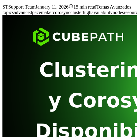
ST
Support Team
January 11, 2026
15 min read
Temas Avanzados
topics
advanced
pacemaker
corosync
cluster
high
availability
nodes
resour