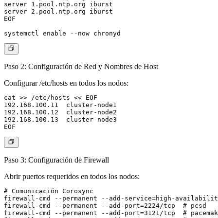
server 1.pool.ntp.org iburst

server 2.pool.ntp.org iburst

EOF

Paso 2: Configuración de Red y Nombres de Host
Configurar /etc/hosts en todos los nodos:
cat >> /etc/hosts << EOF

192.168.100.11  cluster-node1

192.168.100.12  cluster-node2

192.168.100.13  cluster-node3

Paso 3: Configuración de Firewall
Abrir puertos requeridos en todos los nodos:
# Comunicación Corosync

firewall-cmd --permanent --add-service=high-availabilit
firewall-cmd --permanent --add-port=2224/tcp  # pcsd

firewall-cmd --permanent --add-port=3121/tcp  # pacemak