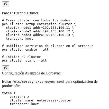
Paso 6: Crear el Cluster
# Crear cluster con todos los nodos

pcs cluster setup enterprise-cluster \

  cluster-node1 addr=192.168.100.11 \

  cluster-node2 addr=192.168.100.12 \

  cluster-node3 addr=192.168.100.13 \

  transport knet

# Habilitar servicios de cluster en el arranque

pcs cluster enable --all

# Iniciar el cluster

Configuración Avanzada de Corosync
Editar
para optimización de
/etc/corosync/corosync.conf
producción:
totem {

    version: 2

    cluster_name: enterprise-cluster

    transport: knet
