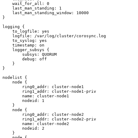
    wait_for_all: 0

    last_man_standing: 1

    last_man_standing_window: 10000

}

logging {

    to_logfile: yes

    logfile: /var/log/cluster/corosync.log

    to_syslog: yes

    timestamp: on

    logger_subsys {

        subsys: QUORUM

        debug: off

    }

}

nodelist {

    node {

        ring0_addr: cluster-node1

        ring1_addr: cluster-node1-priv

        name: cluster-node1

        nodeid: 1

    }

    node {

        ring0_addr: cluster-node2

        ring1_addr: cluster-node2-priv

        name: cluster-node2

        nodeid: 2

    }

    node {
