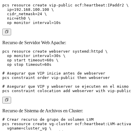
pcs resource create vip-public ocf:heartbeat:IPaddr2 \

  ip=192.168.100.100 \

  cidr_netmask=24 \

  nic=eth0 \

Recurso de Servidor Web Apache
:
pcs resource create webserver systemd:httpd \

  op monitor interval=30s \

  op start timeout=60s \

  op stop timeout=60s

# Asegurar que VIP inicie antes de webserver

pcs constraint order vip-public then webserver

# Asegurar que VIP y webserver se ejecuten en el mismo 
Recurso de Sistema de Archivos en Cluster
:
# Crear recurso de grupo de volumen LVM

pcs resource create vg-cluster ocf:heartbeat:LVM-activa
  vgname=cluster_vg \
