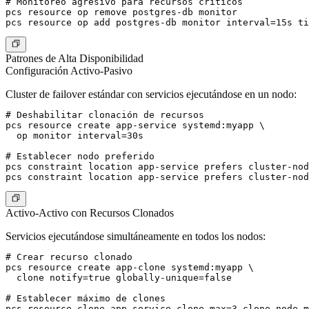
# Monitoreo agresivo para recursos críticos

pcs resource op remove postgres-db monitor

Patrones de Alta Disponibilidad
Configuración Activo-Pasivo
Cluster de failover estándar con servicios ejecutándose en un nodo:
# Deshabilitar clonación de recursos

pcs resource create app-service systemd:myapp \

  op monitor interval=30s

# Establecer nodo preferido

pcs constraint location app-service prefers cluster-nod
Activo-Activo con Recursos Clonados
Servicios ejecutándose simultáneamente en todos los nodos:
# Crear recurso clonado

pcs resource create app-clone systemd:myapp \

  clone notify=true globally-unique=false

# Establecer máximo de clones
