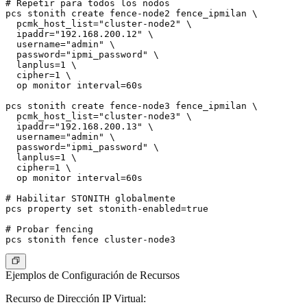
# Repetir para todos los nodos

pcs stonith create fence-node2 fence_ipmilan \

  pcmk_host_list="cluster-node2" \

  ipaddr="192.168.200.12" \

  username="admin" \

  password="ipmi_password" \

  lanplus=1 \

  cipher=1 \

  op monitor interval=60s

pcs stonith create fence-node3 fence_ipmilan \

  pcmk_host_list="cluster-node3" \

  ipaddr="192.168.200.13" \

  username="admin" \

  password="ipmi_password" \

  lanplus=1 \

  cipher=1 \

  op monitor interval=60s

# Habilitar STONITH globalmente

pcs property set stonith-enabled=true

# Probar fencing

Ejemplos de Configuración de Recursos
Recurso de Dirección IP Virtual
: