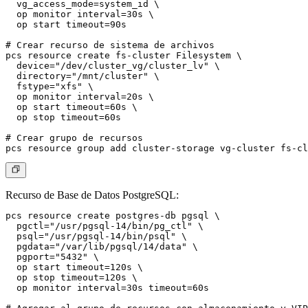
  vg_access_mode=system_id \

  op monitor interval=30s \

  op start timeout=90s

# Crear recurso de sistema de archivos

pcs resource create fs-cluster Filesystem \

  device="/dev/cluster_vg/cluster_lv" \

  directory="/mnt/cluster" \

  fstype="xfs" \

  op monitor interval=20s \

  op start timeout=60s \

  op stop timeout=60s

# Crear grupo de recursos

Recurso de Base de Datos PostgreSQL
:
pcs resource create postgres-db pgsql \

  pgctl="/usr/pgsql-14/bin/pg_ctl" \

  psql="/usr/pgsql-14/bin/psql" \

  pgdata="/var/lib/pgsql/14/data" \

  pgport="5432" \

  op start timeout=120s \

  op stop timeout=120s \

  op monitor interval=30s timeout=60s
