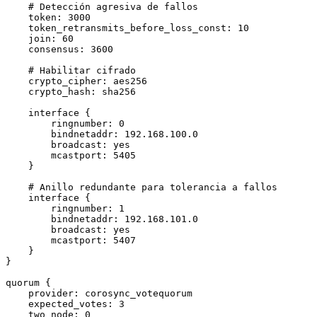
    # Detección agresiva de fallos

    token: 3000

    token_retransmits_before_loss_const: 10

    join: 60

    consensus: 3600

    # Habilitar cifrado

    crypto_cipher: aes256

    crypto_hash: sha256

    interface {

        ringnumber: 0

        bindnetaddr: 192.168.100.0

        broadcast: yes

        mcastport: 5405

    }

    # Anillo redundante para tolerancia a fallos

    interface {

        ringnumber: 1

        bindnetaddr: 192.168.101.0

        broadcast: yes

        mcastport: 5407

    }

}

quorum {

    provider: corosync_votequorum

    expected_votes: 3

    two_node: 0
