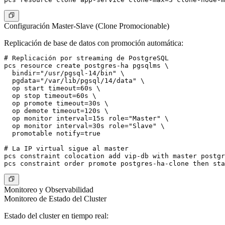
Configuración Master-Slave (Clone Promocionable)
Replicación de base de datos con promoción automática:
# Replicación por streaming de PostgreSQL

pcs resource create postgres-ha pgsqlms \

  bindir="/usr/pgsql-14/bin" \

  pgdata="/var/lib/pgsql/14/data" \

  op start timeout=60s \

  op stop timeout=60s \

  op promote timeout=30s \

  op demote timeout=120s \

  op monitor interval=15s role="Master" \

  op monitor interval=30s role="Slave" \

  promotable notify=true

# La IP virtual sigue al master

pcs constraint colocation add vip-db with master postgr
Monitoreo y Observabilidad
Monitoreo de Estado del Cluster
Estado del cluster en tiempo real
: