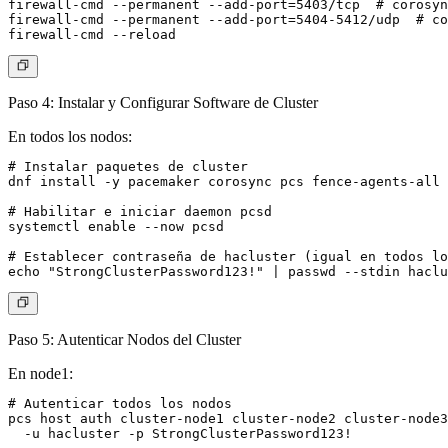
firewall-cmd --permanent --add-port=5403/tcp  # corosyn
firewall-cmd --permanent --add-port=5404-5412/udp  # co
Paso 4: Instalar y Configurar Software de Cluster
En todos los nodos:
# Instalar paquetes de cluster

dnf install -y pacemaker corosync pcs fence-agents-all

# Habilitar e iniciar daemon pcsd

systemctl enable --now pcsd

# Establecer contraseña de hacluster (igual en todos lo
Paso 5: Autenticar Nodos del Cluster
En node1:
# Autenticar todos los nodos

pcs host auth cluster-node1 cluster-node2 cluster-node3