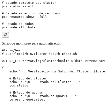
# Estado completo del cluster

pcs status --full

# Estado específico de recursos

pcs resource show --full

# Estado de nodos

Script de monitoreo para automatización
:
#!/bin/bash

# /usr/local/bin/cluster-health-check.sh

OUTPUT_FILE="/var/log/cluster/health-$(date +%Y%m%d-%H%
{

    echo "=== Verificación de Salud del Cluster: $(date
    # Estado del cluster

    echo -e "\n--- Estado del Cluster ---"

    pcs status

    # Estado de quorum

    echo -e "\n--- Estado de Quorum ---"

    corosync-quorumtool
