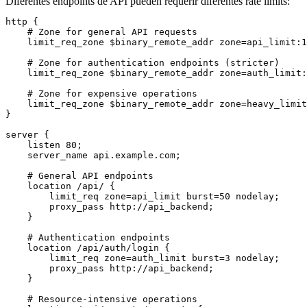
Diferentes endpoints de API pueden requerir diferentes rate limits:
http {

    # Zone for general API requests

    limit_req_zone $binary_remote_addr zone=api_limit:1
    # Zone for authentication endpoints (stricter)

    limit_req_zone $binary_remote_addr zone=auth_limit:
    # Zone for expensive operations

    limit_req_zone $binary_remote_addr zone=heavy_limit
}

server {

    listen 80;

    server_name api.example.com;

    # General API endpoints

    location /api/ {

        limit_req zone=api_limit burst=50 nodelay;

        proxy_pass http://api_backend;

    }

    # Authentication endpoints

    location /api/auth/login {

        limit_req zone=auth_limit burst=3 nodelay;

        proxy_pass http://api_backend;

    }

    # Resource-intensive operations
