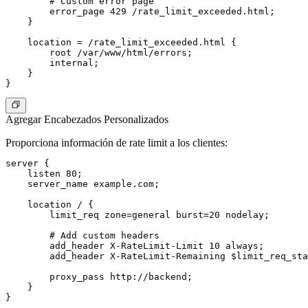
        # Custom error page

        error_page 429 /rate_limit_exceeded.html;

    }

    location = /rate_limit_exceeded.html {

        root /var/www/html/errors;

        internal;

    }

Agregar Encabezados Personalizados
Proporciona información de rate limit a los clientes:
server {

    listen 80;

    server_name example.com;

    location / {

        limit_req zone=general burst=20 nodelay;

        # Add custom headers

        add_header X-RateLimit-Limit 10 always;

        add_header X-RateLimit-Remaining $limit_req_sta
        proxy_pass http://backend;

    }
