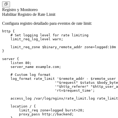
Registro y Monitoreo
Habilitar Registro de Rate Limit
Configura registro detallado para eventos de rate limit:
http {

    # Set logging level for rate limiting

    limit_req_log_level warn;

    limit_req_zone $binary_remote_addr zone=logged:10m 
}

server {

    listen 80;

    server_name example.com;

    # Custom log format

    log_format rate_limit '$remote_addr - $remote_user 
                         '"$request" $status $body_byte
                         '"$http_referer" "$http_user_a
                         'rt=$request_time';

    access_log /var/log/nginx/rate_limit.log rate_limit
    location / {

        limit_req zone=logged burst=20;

        proxy_pass http://backend;
