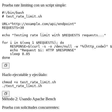
Prueba rate limiting con un script simple:
#!/bin/bash

# test_rate_limit.sh

URL="http://example.com/api/endpoint"

REQUESTS=30

echo "Testing rate limit with $REQUESTS requests..."

for i in $(seq 1 $REQUESTS); do

    RESPONSE=$(curl -s -o /dev/null -w "%{http_code}" $
    echo "Request $i: HTTP $RESPONSE"

    sleep 0.05

Hazlo ejecutable y ejecútalo:
chmod +x test_rate_limit.sh

Método 2: Usando Apache Bench
Prueba con solicitudes concurrentes: