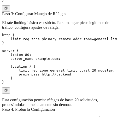
Paso 3: Configurar Manejo de Ráfagas
El rate limiting básico es estricto. Para manejar picos legítimos de
tráfico, configura ajustes de ráfaga:
http {

    limit_req_zone $binary_remote_addr zone=general_lim
}

server {

    listen 80;

    server_name example.com;

    location / {

        limit_req zone=general_limit burst=20 nodelay;

        proxy_pass http://backend;

    }

Esta configuración permite ráfagas de hasta 20 solicitudes,
procesándolas inmediatamente sin demora.
Paso 4: Probar la Configuración