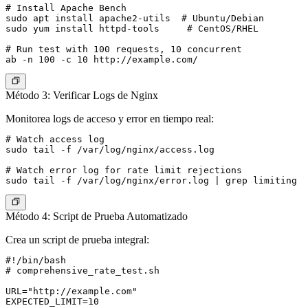
# Install Apache Bench

sudo apt install apache2-utils  # Ubuntu/Debian

sudo yum install httpd-tools     # CentOS/RHEL

# Run test with 100 requests, 10 concurrent

Método 3: Verificar Logs de Nginx
Monitorea logs de acceso y error en tiempo real:
# Watch access log

sudo tail -f /var/log/nginx/access.log

# Watch error log for rate limit rejections

Método 4: Script de Prueba Automatizado
Crea un script de prueba integral:
#!/bin/bash

# comprehensive_rate_test.sh

URL="http://example.com"

EXPECTED_LIMIT=10
