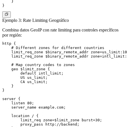
    }

Ejemplo 3: Rate Limiting Geográfico
Combina datos GeoIP con rate limiting para controles específicos
por región:
http {

    # Different zones for different countries

    limit_req_zone $binary_remote_addr zone=us_limit:10
    limit_req_zone $binary_remote_addr zone=intl_limit:
    # Map country codes to zones

    geo $limit_zone {

        default intl_limit;

        US us_limit;

        CA us_limit;

    }

}

server {

    listen 80;

    server_name example.com;

    location / {

        limit_req zone=$limit_zone burst=30;

        proxy_pass http://backend;
