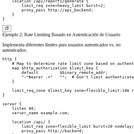
    location /api/reports/generate {

        limit_req zone=heavy_limit burst=2;

        proxy_pass http://api_backend;

    }

Ejemplo 2: Rate Limiting Basado en Autenticación de Usuario
Implementa diferentes límites para usuarios autenticados vs. no
autenticados:
http {

    # Map to determine rate limit zone based on authent
    map $http_authorization $limit_key {

        default         $binary_remote_addr;

        "~^Bearer .+"   "";  # Don't limit authenticate
    }

    limit_req_zone $limit_key zone=flexible_limit:10m r
}

server {

    listen 80;

    server_name example.com;

    location /api/ {

        limit_req zone=flexible_limit burst=20 nodelay;

        proxy_pass http://backend;
