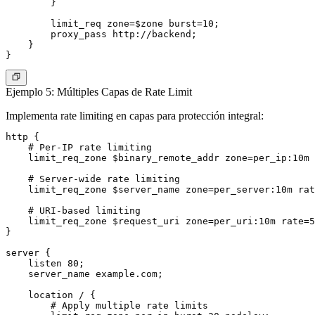
        }

        limit_req zone=$zone burst=10;

        proxy_pass http://backend;

    }

Ejemplo 5: Múltiples Capas de Rate Limit
Implementa rate limiting en capas para protección integral:
http {

    # Per-IP rate limiting

    limit_req_zone $binary_remote_addr zone=per_ip:10m 
    # Server-wide rate limiting

    limit_req_zone $server_name zone=per_server:10m rat
    # URI-based limiting

    limit_req_zone $request_uri zone=per_uri:10m rate=5
}

server {

    listen 80;

    server_name example.com;

    location / {

        # Apply multiple rate limits
