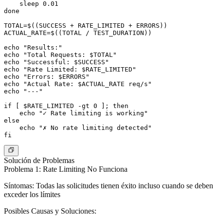
    sleep 0.01

done

TOTAL=$((SUCCESS + RATE_LIMITED + ERRORS))

ACTUAL_RATE=$((TOTAL / TEST_DURATION))

echo "Results:"

echo "Total Requests: $TOTAL"

echo "Successful: $SUCCESS"

echo "Rate Limited: $RATE_LIMITED"

echo "Errors: $ERRORS"

echo "Actual Rate: $ACTUAL_RATE req/s"

echo "---"

if [ $RATE_LIMITED -gt 0 ]; then

    echo "✓ Rate limiting is working"

else

    echo "✗ No rate limiting detected"

Solución de Problemas
Problema 1: Rate Limiting No Funciona
Síntomas
: Todas las solicitudes tienen éxito incluso cuando se deben
exceder los límites
Posibles Causas y Soluciones
: