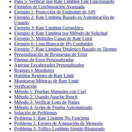
Paso 5: Verificar que Rate Limiting Esté Funcionando
Ejemplos de Configuración Avanzada
Ejemplo 1: Protección de Endpoints de API
Ejemplo 2: Rate Limiting Basado en Autenticación de
Usuario
Ejemplo 3: Rate Limiting Geográfico
Ejemplo 4: Rate Limiting por Método de Solicitud
Ejemplo 5: Múltiples Capas de Rate Limit
Ejemplo 6: Lista Blanca de IPs Confiables
Ejemplo 7: Rate Limiting Dinámico Basado en Tiempo
Personalización de Respuestas de Error
Páginas de Error Personalizadas
Agregar Encabezados Personalizados
Registro y Monitoreo
Habilitar Registro de Rate Limit
Monitorear Métricas de Rate Limit
Verificación
Método 1: Pruebas Manuales con Curl
Método 2: Usando Apache Bench
Método 3: Verificar Logs de Nginx
Método 4: Script de Prueba Automatizado
Solución de Problemas
Problema 1: Rate Limiting No Funciona
Problema 2: Errores de Asignación de Memoria
Problema 3: Tráfico Legítimo Siendo Bloqueado