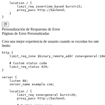
    location / {

        limit_req zone=time_based burst=15;

        proxy_pass http://backend;

    }

Personalización de Respuestas de Error
Páginas de Error Personalizadas
Crea una mejor experiencia de usuario cuando se excedan los rate
limits:
http {

    limit_req_zone $binary_remote_addr zone=general:10m
    # Custom status code

    limit_req_status 429;

}

server {

    listen 80;

    server_name example.com;

    location / {

        limit_req zone=general burst=20;

        proxy_pass http://backend;
