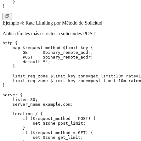
    }

Ejemplo 4: Rate Limiting por Método de Solicitud
Aplica límites más estrictos a solicitudes POST:
http {

    map $request_method $limit_key {

        GET     $binary_remote_addr;

        POST    $binary_remote_addr;

        default "";

    }

    limit_req_zone $limit_key zone=get_limit:10m rate=1
    limit_req_zone $limit_key zone=post_limit:10m rate=
}

server {

    listen 80;

    server_name example.com;

    location / {

        if ($request_method = POST) {

            set $zone post_limit;

        }

        if ($request_method = GET) {

            set $zone get_limit;
