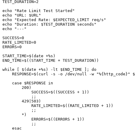
TEST_DURATION=2

echo "Rate Limit Test Started"

echo "URL: $URL"

echo "Expected Rate: $EXPECTED_LIMIT req/s"

echo "Duration: $TEST_DURATION seconds"

echo "---"

SUCCESS=0

RATE_LIMITED=0

ERRORS=0

START_TIME=$(date +%s)

END_TIME=$((START_TIME + TEST_DURATION))

while [ $(date +%s) -lt $END_TIME ]; do

    RESPONSE=$(curl -s -o /dev/null -w "%{http_code}" $
    case $RESPONSE in

        200)

            SUCCESS=$((SUCCESS + 1))

            ;;

        429|503)

            RATE_LIMITED=$((RATE_LIMITED + 1))

            ;;

        *)

            ERRORS=$((ERRORS + 1))

            ;;

    esac
