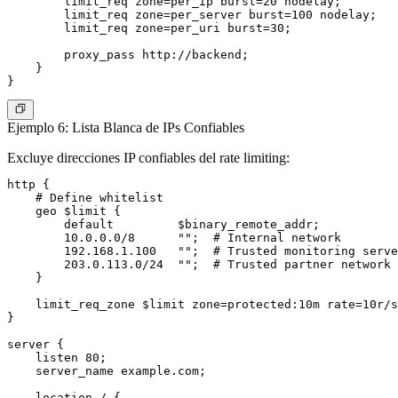
        limit_req zone=per_ip burst=20 nodelay;

        limit_req zone=per_server burst=100 nodelay;

        limit_req zone=per_uri burst=30;

        proxy_pass http://backend;

    }

Ejemplo 6: Lista Blanca de IPs Confiables
Excluye direcciones IP confiables del rate limiting:
http {

    # Define whitelist

    geo $limit {

        default         $binary_remote_addr;

        10.0.0.0/8      "";  # Internal network

        192.168.1.100   "";  # Trusted monitoring serve
        203.0.113.0/24  "";  # Trusted partner network

    }

    limit_req_zone $limit zone=protected:10m rate=10r/s
}

server {

    listen 80;

    server_name example.com;

    location / {
