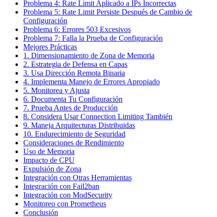
Problema 4: Rate Limit Aplicado a IPs Incorrectas
Problema 5: Rate Limit Persiste Después de Cambio de
Configuración
Problema 6: Errores 503 Excesivos
Problema 7: Falla la Prueba de Configuración
Mejores Prácticas
1. Dimensionamiento de Zona de Memoria
2. Estrategia de Defensa en Capas
3. Usa Dirección Remota Binaria
4. Implementa Manejo de Errores Apropiado
5. Monitorea y Ajusta
6. Documenta Tu Configuración
7. Prueba Antes de Producción
8. Considera Usar Connection Limiting También
9. Maneja Arquitecturas Distribuidas
10. Endurecimiento de Seguridad
Consideraciones de Rendimiento
Uso de Memoria
Impacto de CPU
Expulsión de Zona
Integración con Otras Herramientas
Integración con Fail2ban
Integración con ModSecurity
Monitoreo con Prometheus
Conclusión