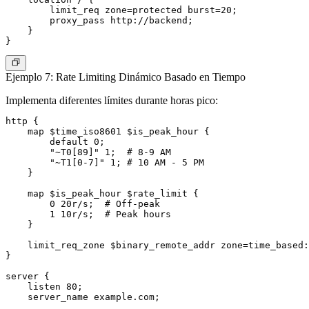
        limit_req zone=protected burst=20;

        proxy_pass http://backend;

    }

Ejemplo 7: Rate Limiting Dinámico Basado en Tiempo
Implementa diferentes límites durante horas pico:
http {

    map $time_iso8601 $is_peak_hour {

        default 0;

        "~T0[89]" 1;  # 8-9 AM

        "~T1[0-7]" 1; # 10 AM - 5 PM

    }

    map $is_peak_hour $rate_limit {

        0 20r/s;  # Off-peak

        1 10r/s;  # Peak hours

    }

    limit_req_zone $binary_remote_addr zone=time_based:
}

server {

    listen 80;

    server_name example.com;
