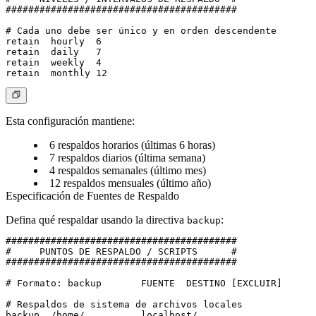
#########################################

# Cada uno debe ser único y en orden descendente

retain	hourly	6

retain	daily	7

retain	weekly	4

Esta configuración mantiene:
6 respaldos horarios (últimas 6 horas)
7 respaldos diarios (última semana)
4 respaldos semanales (último mes)
12 respaldos mensuales (último año)
Especificación de Fuentes de Respaldo
Defina qué respaldar usando la directiva
:
backup
#########################################

#     PUNTOS DE RESPALDO / SCRIPTS      #

#########################################

# Formato: backup	FUENTE	DESTINO	[EXCLUIR]

# Respaldos de sistema de archivos locales

backup	/home/		localhost/
