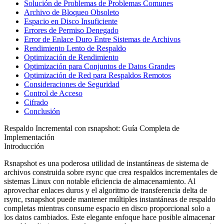
Solución de Problemas de Problemas Comunes
Archivo de Bloqueo Obsoleto
Espacio en Disco Insuficiente
Errores de Permiso Denegado
Error de Enlace Duro Entre Sistemas de Archivos
Rendimiento Lento de Respaldo
Optimización de Rendimiento
Optimización para Conjuntos de Datos Grandes
Optimización de Red para Respaldos Remotos
Consideraciones de Seguridad
Control de Acceso
Cifrado
Conclusión
Respaldo Incremental con rsnapshot: Guía Completa de
Implementación
Introducción
Rsnapshot es una poderosa utilidad de instantáneas de sistema de
archivos construida sobre rsync que crea respaldos incrementales de
sistemas Linux con notable eficiencia de almacenamiento. Al
aprovechar enlaces duros y el algoritmo de transferencia delta de
rsync, rsnapshot puede mantener múltiples instantáneas de respaldo
completas mientras consume espacio en disco proporcional solo a
los datos cambiados. Este elegante enfoque hace posible almacenar