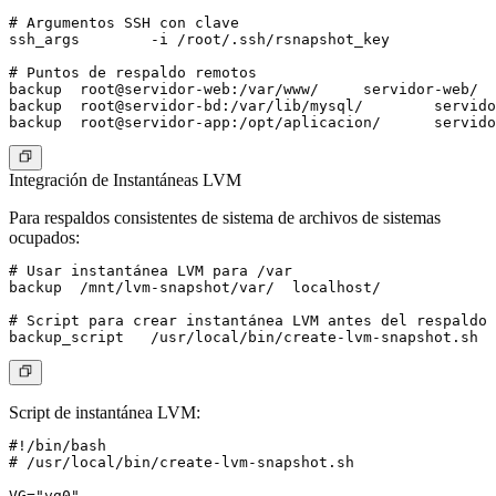
# Argumentos SSH con clave

ssh_args	-i /root/.ssh/rsnapshot_key

# Puntos de respaldo remotos

backup	root@servidor-web:/var/www/	servidor-web/

backup	root@servidor-bd:/var/lib/mysql/	servidor-bd/

Integración de Instantáneas LVM
Para respaldos consistentes de sistema de archivos de sistemas
ocupados:
# Usar instantánea LVM para /var

backup	/mnt/lvm-snapshot/var/	localhost/

# Script para crear instantánea LVM antes del respaldo

Script de instantánea LVM
:
#!/bin/bash

# /usr/local/bin/create-lvm-snapshot.sh

VG="vg0"
