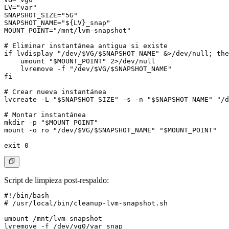
LV="var"

SNAPSHOT_SIZE="5G"

SNAPSHOT_NAME="${LV}_snap"

MOUNT_POINT="/mnt/lvm-snapshot"

# Eliminar instantánea antigua si existe

if lvdisplay "/dev/$VG/$SNAPSHOT_NAME" &>/dev/null; the
    umount "$MOUNT_POINT" 2>/dev/null

    lvremove -f "/dev/$VG/$SNAPSHOT_NAME"

fi

# Crear nueva instantánea

lvcreate -L "$SNAPSHOT_SIZE" -s -n "$SNAPSHOT_NAME" "/d
# Montar instantánea

mkdir -p "$MOUNT_POINT"

mount -o ro "/dev/$VG/$SNAPSHOT_NAME" "$MOUNT_POINT"

Script de limpieza post-respaldo
:
#!/bin/bash

# /usr/local/bin/cleanup-lvm-snapshot.sh

umount /mnt/lvm-snapshot

lvremove -f /dev/vg0/var_snap
