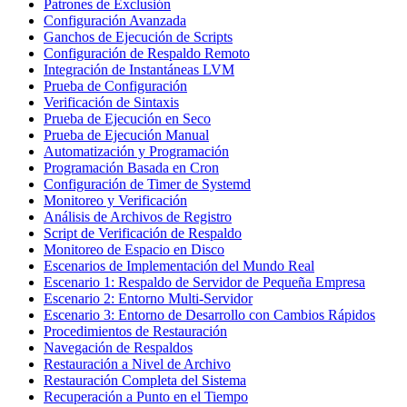
Patrones de Exclusión
Configuración Avanzada
Ganchos de Ejecución de Scripts
Configuración de Respaldo Remoto
Integración de Instantáneas LVM
Prueba de Configuración
Verificación de Sintaxis
Prueba de Ejecución en Seco
Prueba de Ejecución Manual
Automatización y Programación
Programación Basada en Cron
Configuración de Timer de Systemd
Monitoreo y Verificación
Análisis de Archivos de Registro
Script de Verificación de Respaldo
Monitoreo de Espacio en Disco
Escenarios de Implementación del Mundo Real
Escenario 1: Respaldo de Servidor de Pequeña Empresa
Escenario 2: Entorno Multi-Servidor
Escenario 3: Entorno de Desarrollo con Cambios Rápidos
Procedimientos de Restauración
Navegación de Respaldos
Restauración a Nivel de Archivo
Restauración Completa del Sistema
Recuperación a Punto en el Tiempo