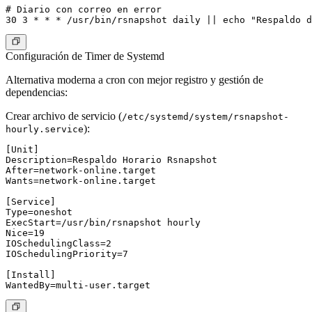
# Diario con correo en error

30 3 * * * /usr/bin/rsnapshot daily || echo "Respaldo d
Configuración de Timer de Systemd
Alternativa moderna a cron con mejor registro y gestión de
dependencias:
Crear archivo de servicio
(
/etc/systemd/system/rsnapshot-
):
hourly.service
[Unit]

Description=Respaldo Horario Rsnapshot

After=network-online.target

Wants=network-online.target

[Service]

Type=oneshot

ExecStart=/usr/bin/rsnapshot hourly

Nice=19

IOSchedulingClass=2

IOSchedulingPriority=7

[Install]
