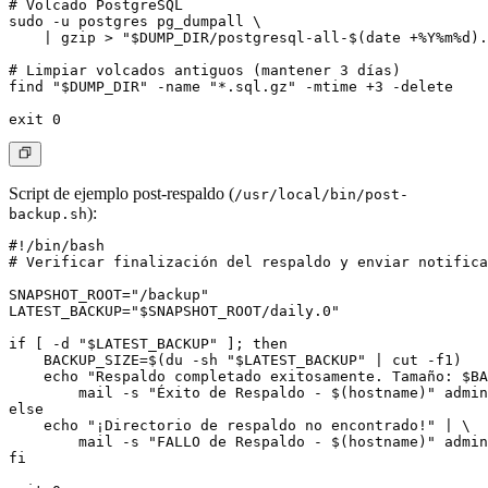
# Volcado PostgreSQL

sudo -u postgres pg_dumpall \

    | gzip > "$DUMP_DIR/postgresql-all-$(date +%Y%m%d).
# Limpiar volcados antiguos (mantener 3 días)

find "$DUMP_DIR" -name "*.sql.gz" -mtime +3 -delete

Script de ejemplo post-respaldo
(
/usr/local/bin/post-
):
backup.sh
#!/bin/bash

# Verificar finalización del respaldo y enviar notifica
SNAPSHOT_ROOT="/backup"

LATEST_BACKUP="$SNAPSHOT_ROOT/daily.0"

if [ -d "$LATEST_BACKUP" ]; then

    BACKUP_SIZE=$(du -sh "$LATEST_BACKUP" | cut -f1)

    echo "Respaldo completado exitosamente. Tamaño: $BA
        mail -s "Éxito de Respaldo - $(hostname)" 
admin
else

    echo "¡Directorio de respaldo no encontrado!" | \

        mail -s "FALLO de Respaldo - $(hostname)" 
admin
fi
