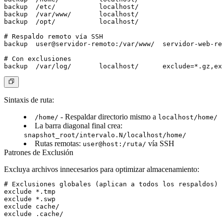
backup	/etc/		localhost/

backup	/var/www/	localhost/

backup	/opt/		localhost/

# Respaldo remoto vía SSH

backup	user@servidor-remoto:/var/www/	servidor-web-remoto/

# Con exclusiones

Sintaxis de ruta
:
- Respaldar directorio mismo a
/home/
localhost/home/
La barra diagonal final crea:
snapshot_root/intervalo.N/localhost/home/
Rutas remotas:
vía SSH
user@host:/ruta/
Patrones de Exclusión
Excluya archivos innecesarios para optimizar almacenamiento:
# Exclusiones globales (aplican a todos los respaldos)

exclude	*.tmp

exclude	*.swp

exclude	cache/

exclude	.cache/
