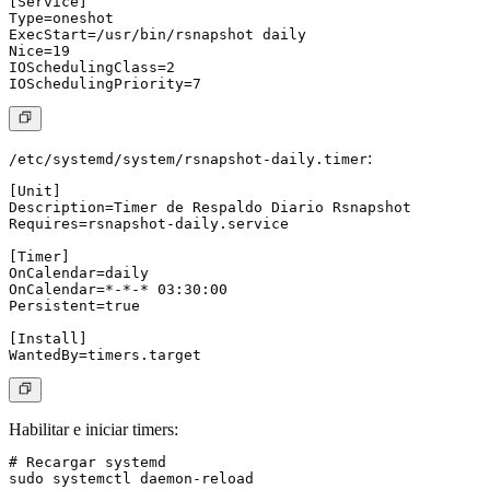
[Service]

Type=oneshot

ExecStart=/usr/bin/rsnapshot daily

Nice=19

IOSchedulingClass=2

:
/etc/systemd/system/rsnapshot-daily.timer
[Unit]

Description=Timer de Respaldo Diario Rsnapshot

Requires=rsnapshot-daily.service

[Timer]

OnCalendar=daily

OnCalendar=*-*-* 03:30:00

Persistent=true

[Install]

Habilitar e iniciar timers
:
# Recargar systemd

sudo systemctl daemon-reload
