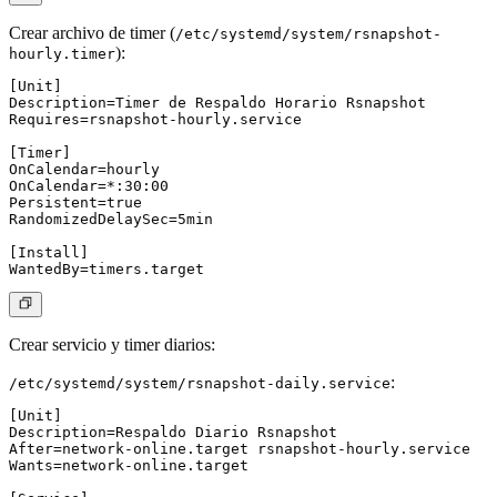
Crear archivo de timer
(
/etc/systemd/system/rsnapshot-
):
hourly.timer
[Unit]

Description=Timer de Respaldo Horario Rsnapshot

Requires=rsnapshot-hourly.service

[Timer]

OnCalendar=hourly

OnCalendar=*:30:00

Persistent=true

RandomizedDelaySec=5min

[Install]

Crear servicio y timer diarios
:
:
/etc/systemd/system/rsnapshot-daily.service
[Unit]

Description=Respaldo Diario Rsnapshot

After=network-online.target rsnapshot-hourly.service

Wants=network-online.target
