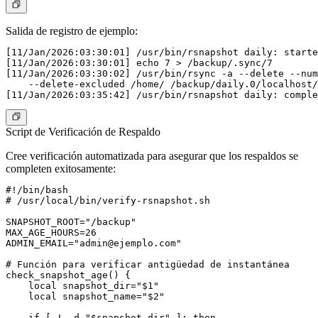
Salida de registro de ejemplo
:
[11/Jan/2026:03:30:01] /usr/bin/rsnapshot daily: starte
[11/Jan/2026:03:30:01] echo 7 > /backup/.sync/7

[11/Jan/2026:03:30:02] /usr/bin/rsync -a --delete --num
    --delete-excluded /home/ /backup/daily.0/localhost/
Script de Verificación de Respaldo
Cree verificación automatizada para asegurar que los respaldos se
completen exitosamente:
#!/bin/bash

# /usr/local/bin/verify-rsnapshot.sh

SNAPSHOT_ROOT="/backup"

MAX_AGE_HOURS=26

ADMIN_EMAIL="
admin@ejemplo.com
"

# Función para verificar antigüedad de instantánea

check_snapshot_age() {

    local snapshot_dir="$1"

    local snapshot_name="$2"

    if [ ! -d "$snapshot_dir" ]; then
