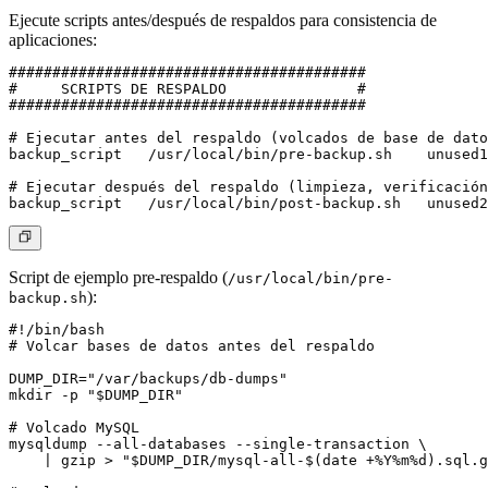
Ejecute scripts antes/después de respaldos para consistencia de
aplicaciones:
#########################################

#     SCRIPTS DE RESPALDO               #

#########################################

# Ejecutar antes del respaldo (volcados de base de dato
backup_script	/usr/local/bin/pre-backup.sh	unused1/

# Ejecutar después del respaldo (limpieza, verificación
Script de ejemplo pre-respaldo
(
/usr/local/bin/pre-
):
backup.sh
#!/bin/bash

# Volcar bases de datos antes del respaldo

DUMP_DIR="/var/backups/db-dumps"

mkdir -p "$DUMP_DIR"

# Volcado MySQL

mysqldump --all-databases --single-transaction \

    | gzip > "$DUMP_DIR/mysql-all-$(date +%Y%m%d).sql.g