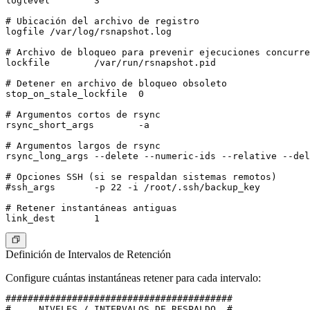
loglevel	3

# Ubicación del archivo de registro

logfile	/var/log/rsnapshot.log

# Archivo de bloqueo para prevenir ejecuciones concurre
lockfile	/var/run/rsnapshot.pid

# Detener en archivo de bloqueo obsoleto

stop_on_stale_lockfile	0

# Argumentos cortos de rsync

rsync_short_args	-a

# Argumentos largos de rsync

rsync_long_args	--delete --numeric-ids --relative --delete-excluded

# Opciones SSH (si se respaldan sistemas remotos)

#ssh_args	-p 22 -i /root/.ssh/backup_key

# Retener instantáneas antiguas

Definición de Intervalos de Retención
Configure cuántas instantáneas retener para cada intervalo:
#########################################

#     NIVELES / INTERVALOS DE RESPALDO  #
