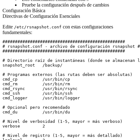
Pruebe la configuración después de cambios
Configuración Básica
Directivas de Configuración Esenciales
Edite
con estas configuraciones
/etc/rsnapshot.conf
fundamentales:
#################################################

# rsnapshot.conf - archivo de configuración rsnapshot #

#################################################

# Directorio raíz de instantáneas (donde se almacenan l
snapshot_root	/backup/

# Programas externos (las rutas deben ser absolutas)

cmd_cp		/usr/bin/cp

cmd_rm		/usr/bin/rm

cmd_rsync	/usr/bin/rsync

cmd_ssh		/usr/bin/ssh

cmd_logger	/usr/bin/logger

# Opcional pero recomendado

cmd_du		/usr/bin/du

# Nivel de verbosidad (1-5, mayor = más verboso)

verbose		2

# Nivel de registro (1-5, mayor = más detallado)
