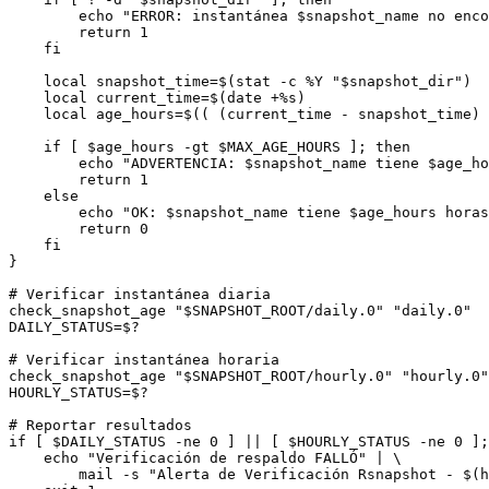
        echo "ERROR: instantánea $snapshot_name no enco
        return 1

    fi

    local snapshot_time=$(stat -c %Y "$snapshot_dir")

    local current_time=$(date +%s)

    local age_hours=$(( (current_time - snapshot_time) 
    if [ $age_hours -gt $MAX_AGE_HOURS ]; then

        echo "ADVERTENCIA: $snapshot_name tiene $age_ho
        return 1

    else

        echo "OK: $snapshot_name tiene $age_hours horas
        return 0

    fi

}

# Verificar instantánea diaria

check_snapshot_age "$SNAPSHOT_ROOT/daily.0" "daily.0"

DAILY_STATUS=$?

# Verificar instantánea horaria

check_snapshot_age "$SNAPSHOT_ROOT/hourly.0" "hourly.0"

HOURLY_STATUS=$?

# Reportar resultados

if [ $DAILY_STATUS -ne 0 ] || [ $HOURLY_STATUS -ne 0 ];
    echo "Verificación de respaldo FALLÓ" | \

        mail -s "Alerta de Verificación Rsnapshot - $(h