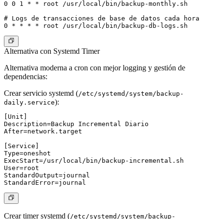
0 0 1 * * root /usr/local/bin/backup-monthly.sh

# Logs de transacciones de base de datos cada hora

Alternativa con Systemd Timer
Alternativa moderna a cron con mejor logging y gestión de
dependencias:
Crear servicio systemd
(
/etc/systemd/system/backup-
):
daily.service
[Unit]

Description=Backup Incremental Diario

After=network.target

[Service]

Type=oneshot

ExecStart=/usr/local/bin/backup-incremental.sh

User=root

StandardOutput=journal

Crear timer systemd
(
/etc/systemd/system/backup-