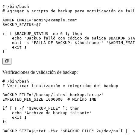
#!/bin/bash

# Agregar a scripts de backup para notificación de fall
ADMIN_EMAIL="
admin@example.com
"

BACKUP_STATUS=$?

if [ $BACKUP_STATUS -ne 0 ]; then

    echo "Backup falló con código de salida $BACKUP_STA
    mail -s "FALLA DE BACKUP: $(hostname)" "$ADMIN_EMAI
    exit 1

Verificaciones de validación de backup
:
#!/bin/bash

# Verificar finalización e integridad del backup

BACKUP_FILE="/backup/latest-backup.tar.gz"

EXPECTED_MIN_SIZE=1000000  # Mínimo 1MB

if [ ! -f "$BACKUP_FILE" ]; then

    echo "Archivo de backup faltante"

    exit 1

fi

BACKUP_SIZE=$(stat -f%z "$BACKUP_FILE" 2>/dev/null || s