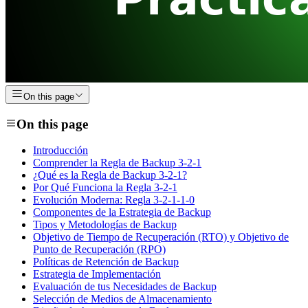
On this page
On this page
Introducción
Comprender la Regla de Backup 3-2-1
¿Qué es la Regla de Backup 3-2-1?
Por Qué Funciona la Regla 3-2-1
Evolución Moderna: Regla 3-2-1-1-0
Componentes de la Estrategia de Backup
Tipos y Metodologías de Backup
Objetivo de Tiempo de Recuperación (RTO) y Objetivo de
Punto de Recuperación (RPO)
Políticas de Retención de Backup
Estrategia de Implementación
Evaluación de tus Necesidades de Backup
Selección de Medios de Almacenamiento