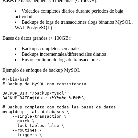
Bases de datos pequeñas a medianas
(< 100GB):
Volcados completos diarios durante períodos de baja
actividad
Backups de logs de transacciones (logs binarios MySQL,
WAL PostgreSQL)
Bases de datos grandes
(> 100GB):
Backups completos semanales
Backups incrementales/diferenciales diarios
Envío continuo de logs de transacciones
Ejemplo de enfoque de backup MySQL
:
#!/bin/bash

# Backup de MySQL con consistencia

BACKUP_DIR="/backup/mysql"

BACKUP_DATE=$(date +%Y%m%d_%H%M%S)

# Backup completo con todas las bases de datos

mysqldump --all-databases \

    --single-transaction \

    --quick \

    --lock-tables=false \

    --routines \

    --triggers \
