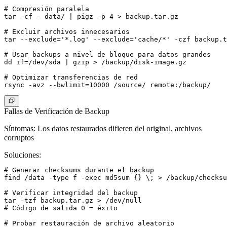
# Compresión paralela

tar -cf - data/ | pigz -p 4 > backup.tar.gz

# Excluir archivos innecesarios

tar --exclude='*.log' --exclude='cache/*' -czf backup.t
# Usar backups a nivel de bloque para datos grandes

dd if=/dev/sda | gzip > /backup/disk-image.gz

# Optimizar transferencias de red

Fallas de Verificación de Backup
Síntomas
: Los datos restaurados difieren del original, archivos
corruptos
Soluciones
:
# Generar checksums durante el backup

find /data -type f -exec md5sum {} \; > /backup/checksu
# Verificar integridad del backup

tar -tzf backup.tar.gz > /dev/null

# Código de salida 0 = éxito

# Probar restauración de archivo aleatorio
