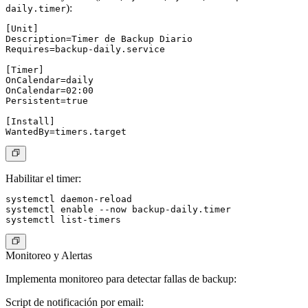
):
daily.timer
[Unit]

Description=Timer de Backup Diario

Requires=backup-daily.service

[Timer]

OnCalendar=daily

OnCalendar=02:00

Persistent=true

[Install]

Habilitar el timer
:
systemctl daemon-reload

systemctl enable --now backup-daily.timer

Monitoreo y Alertas
Implementa monitoreo para detectar fallas de backup:
Script de notificación por email
: