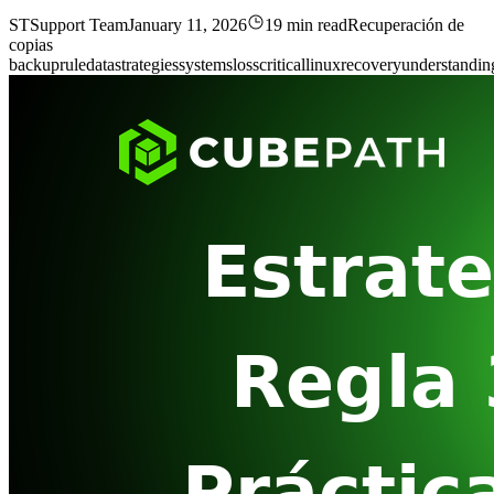
ST
Support Team
January 11, 2026
19 min read
Recuperación de
copias
backup
rule
data
strategies
systems
loss
critical
linux
recovery
understandin