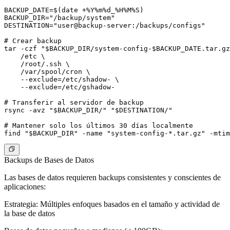
BACKUP_DATE=$(date +%Y%m%d_%H%M%S)

BACKUP_DIR="/backup/system"

DESTINATION="user@backup-server:/backups/configs"

# Crear backup

tar -czf "$BACKUP_DIR/system-config-$BACKUP_DATE.tar.gz
    /etc \

    /root/.ssh \

    /var/spool/cron \

    --exclude=/etc/shadow- \

    --exclude=/etc/gshadow-

# Transferir al servidor de backup

rsync -avz "$BACKUP_DIR/" "$DESTINATION/"

# Mantener solo los últimos 30 días localmente

Backups de Bases de Datos
Las bases de datos requieren backups consistentes y conscientes de
aplicaciones:
Estrategia
: Múltiples enfoques basados en el tamaño y actividad de
la base de datos