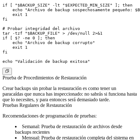
if [ "$BACKUP_SIZE" -lt "$EXPECTED_MIN_SIZE" ]; then

    echo "Archivo de backup sospechosamente pequeño: $B
    exit 1

fi

# Probar integridad del archivo

tar -tzf "$BACKUP_FILE" > /dev/null 2>&1

if [ $? -ne 0 ]; then

    echo "Archivo de backup corrupto"

    exit 1

fi

Prueba de Procedimientos de Restauración
Crear backups sin probar la restauración es como tener un
paracaídas que nunca has inspeccionado: no sabrás si funciona hasta
que lo necesites, y para entonces será demasiado tarde.
Pruebas Regulares de Restauración
Recomendaciones de programación de pruebas
:
Semanal
: Prueba de restauración de archivos desde
backups recientes
Mensual
: Prueba de restauración completa del sistema en