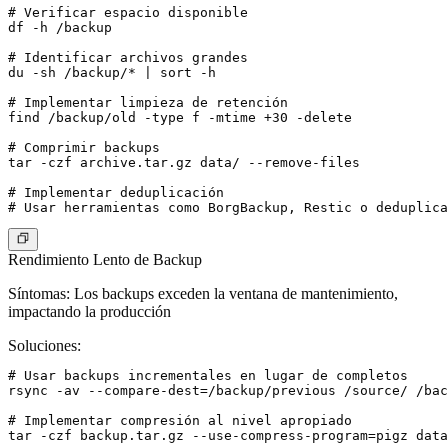
# Verificar espacio disponible

df -h /backup

# Identificar archivos grandes

du -sh /backup/* | sort -h

# Implementar limpieza de retención

find /backup/old -type f -mtime +30 -delete

# Comprimir backups

tar -czf archive.tar.gz data/ --remove-files

# Implementar deduplicación

Rendimiento Lento de Backup
Síntomas
: Los backups exceden la ventana de mantenimiento,
impactando la producción
Soluciones
:
# Usar backups incrementales en lugar de completos

rsync -av --compare-dest=/backup/previous /source/ /bac
# Implementar compresión al nivel apropiado

tar -czf backup.tar.gz --use-compress-program=pigz data