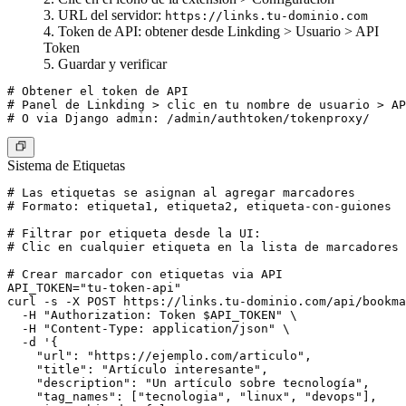
URL del servidor:
https://links.tu-dominio.com
Token de API: obtener desde Linkding > Usuario > API
Token
Guardar y verificar
# Obtener el token de API

# Panel de Linkding > clic en tu nombre de usuario > AP
Sistema de Etiquetas
# Las etiquetas se asignan al agregar marcadores

# Formato: etiqueta1, etiqueta2, etiqueta-con-guiones

# Filtrar por etiqueta desde la UI:

# Clic en cualquier etiqueta en la lista de marcadores

# Crear marcador con etiquetas via API

API_TOKEN="tu-token-api"

curl -s -X POST https://links.tu-dominio.com/api/bookma
  -H "Authorization: Token $API_TOKEN" \

  -H "Content-Type: application/json" \

  -d '{

    "url": "https://ejemplo.com/articulo",

    "title": "Artículo interesante",

    "description": "Un artículo sobre tecnología",

    "tag_names": ["tecnologia", "linux", "devops"],
