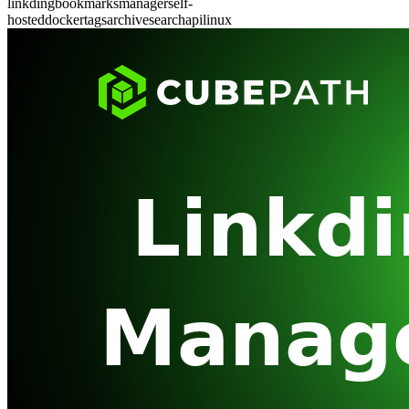
linkding
bookmarks
manager
self-
hosted
docker
tags
archive
search
api
linux