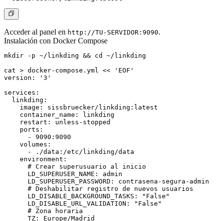
Acceder al panel en
.
http://TU-SERVIDOR:9090
Instalación con Docker Compose
mkdir -p ~/linkding && cd ~/linkding

cat > docker-compose.yml << 'EOF'

version: '3'

services:

  linkding:

    image: sissbruecker/linkding:latest

    container_name: linkding

    restart: unless-stopped

    ports:

      - 9090:9090

    volumes:

      - ./data:/etc/linkding/data

    environment:

      # Crear superusuario al inicio

      LD_SUPERUSER_NAME: admin

      LD_SUPERUSER_PASSWORD: contrasena-segura-admin

      # Deshabilitar registro de nuevos usuarios

      LD_DISABLE_BACKGROUND_TASKS: "False"

      LD_DISABLE_URL_VALIDATION: "False"

      # Zona horaria

      TZ: Europe/Madrid
