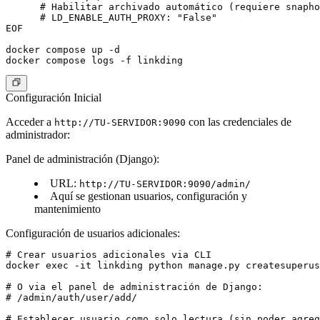
      # Habilitar archivado automático (requiere snapho
      # LD_ENABLE_AUTH_PROXY: "False"

EOF

docker compose up -d

Configuración Inicial
Acceder a
con las credenciales de
http://TU-SERVIDOR:9090
administrador:
Panel de administración (Django):
URL:
http://TU-SERVIDOR:9090/admin/
Aquí se gestionan usuarios, configuración y
mantenimiento
Configuración de usuarios adicionales:
# Crear usuarios adicionales via CLI

docker exec -it linkding python manage.py createsuperus
# O via el panel de administración de Django:

# /admin/auth/user/add/

# Establecer usuario como solo lectura (sin poder agreg