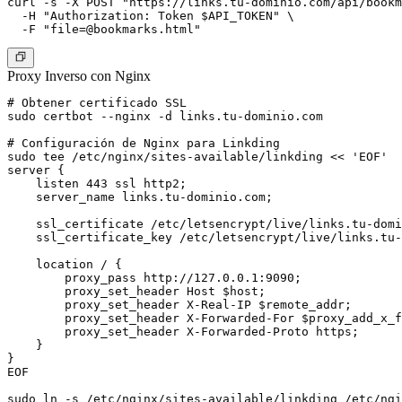
curl -s -X POST "https://links.tu-dominio.com/api/bookm
  -H "Authorization: Token $API_TOKEN" \

  -F "
file=@bookmarks.html
Proxy Inverso con Nginx
# Obtener certificado SSL

sudo certbot --nginx -d links.tu-dominio.com

# Configuración de Nginx para Linkding

sudo tee /etc/nginx/sites-available/linkding << 'EOF'

server {

    listen 443 ssl http2;

    server_name links.tu-dominio.com;

    ssl_certificate /etc/letsencrypt/live/links.tu-domi
    ssl_certificate_key /etc/letsencrypt/live/links.tu-
    location / {

        proxy_pass http://127.0.0.1:9090;

        proxy_set_header Host $host;

        proxy_set_header X-Real-IP $remote_addr;

        proxy_set_header X-Forwarded-For $proxy_add_x_f
        proxy_set_header X-Forwarded-Proto https;

    }

}

EOF

sudo ln -s /etc/nginx/sites-available/linkding /etc/ngi