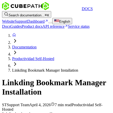
DOCS
Search documentation...
K
Website
Support
Dashboard
English
Docs
Guides
Product docs
API reference
Service status
Documentation
Productividad Self-Hosted
Linkding Bookmark Manager Installation
Linkding Bookmark Manager
Installation
ST
Support Team
April 4, 2026
7 min read
Productividad Self-
Hosted