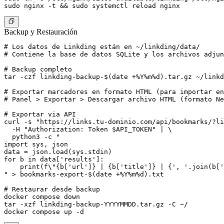
Backup y Restauración
# Los datos de Linkding están en ~/linkding/data/

# Contiene la base de datos SQLite y los archivos adjun
# Backup completo

tar -czf linkding-backup-$(date +%Y%m%d).tar.gz ~/linkd
# Exportar marcadores en formato HTML (para importar en
# Panel > Exportar > Descargar archivo HTML (formato Ne
# Exportar via API

curl -s "https://links.tu-dominio.com/api/bookmarks/?li
  -H "Authorization: Token $API_TOKEN" | \

  python3 -c "

import sys, json

data = json.load(sys.stdin)

for b in data['results']:

    print(f\"{b['url']} | {b['title']} | {', '.join(b['
" > bookmarks-export-$(date +%Y%m%d).txt

# Restaurar desde backup

docker compose down

tar -xzf linkding-backup-YYYYMMDD.tar.gz -C ~/
