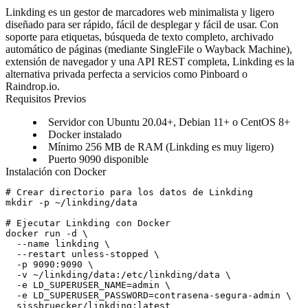
Linkding es un gestor de marcadores web minimalista y ligero
diseñado para ser rápido, fácil de desplegar y fácil de usar. Con
soporte para etiquetas, búsqueda de texto completo, archivado
automático de páginas (mediante SingleFile o Wayback Machine),
extensión de navegador y una API REST completa, Linkding es la
alternativa privada perfecta a servicios como Pinboard o
Raindrop.io.
Requisitos Previos
Servidor con Ubuntu 20.04+, Debian 11+ o CentOS 8+
Docker instalado
Mínimo 256 MB de RAM (Linkding es muy ligero)
Puerto 9090 disponible
Instalación con Docker
# Crear directorio para los datos de Linkding

mkdir -p ~/linkding/data

# Ejecutar Linkding con Docker

docker run -d \

  --name linkding \

  --restart unless-stopped \

  -p 9090:9090 \

  -v ~/linkding/data:/etc/linkding/data \

  -e LD_SUPERUSER_NAME=admin \

  -e LD_SUPERUSER_PASSWORD=contrasena-segura-admin \
