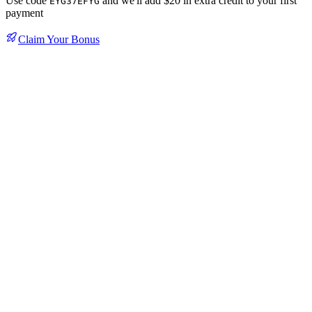
Use code
and we'll add $20 in extra credit to your first
EYG37EFYG
payment
Claim Your Bonus