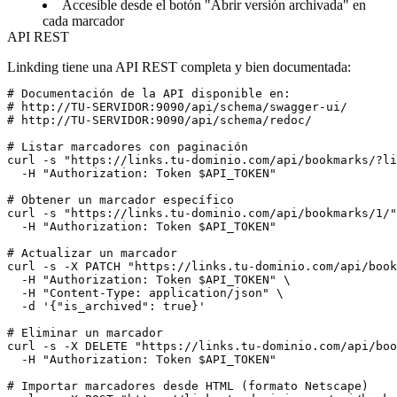
Accesible desde el botón "Abrir versión archivada" en
cada marcador
API REST
Linkding tiene una API REST completa y bien documentada:
# Documentación de la API disponible en:

# http://TU-SERVIDOR:9090/api/schema/swagger-ui/

# http://TU-SERVIDOR:9090/api/schema/redoc/

# Listar marcadores con paginación

curl -s "https://links.tu-dominio.com/api/bookmarks/?li
  -H "Authorization: Token $API_TOKEN"

# Obtener un marcador específico

curl -s "https://links.tu-dominio.com/api/bookmarks/1/"
  -H "Authorization: Token $API_TOKEN"

# Actualizar un marcador

curl -s -X PATCH "https://links.tu-dominio.com/api/book
  -H "Authorization: Token $API_TOKEN" \

  -H "Content-Type: application/json" \

  -d '{"is_archived": true}'

# Eliminar un marcador

curl -s -X DELETE "https://links.tu-dominio.com/api/boo
  -H "Authorization: Token $API_TOKEN"

# Importar marcadores desde HTML (formato Netscape)
