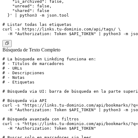
    "is_archived": false,

    "unread": false,

    "shared": false

  }' | python3 -m json.tool

# Listar todas las etiquetas

curl -s https://links.tu-dominio.com/api/tags/ \

Búsqueda de Texto Completo
# La búsqueda en Linkding funciona en:

# - Títulos de marcadores

# - URLs

# - Descripciones

# - Notas

# - Etiquetas

# Búsqueda via UI: barra de búsqueda en la parte superi
# Búsqueda via API

curl -s "https://links.tu-dominio.com/api/bookmarks/?q=
  -H "Authorization: Token $API_TOKEN" | python3 -m jso
# Búsqueda avanzada con filtros

curl -s "https://links.tu-dominio.com/api/bookmarks/?q=
  -H "Authorization: Token $API_TOKEN"

# Buscar solo en marcadores sin leer
