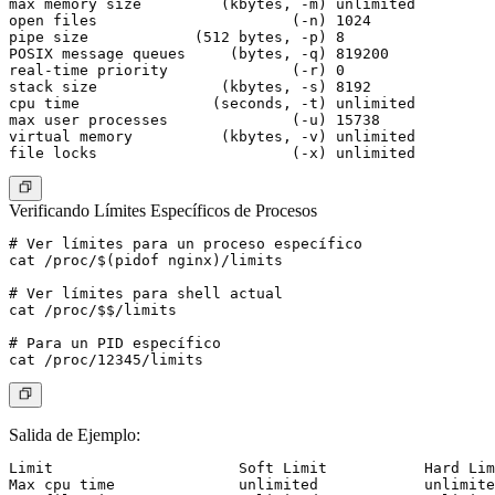
max memory size         (kbytes, -m) unlimited

open files                      (-n) 1024

pipe size            (512 bytes, -p) 8

POSIX message queues     (bytes, -q) 819200

real-time priority              (-r) 0

stack size              (kbytes, -s) 8192

cpu time               (seconds, -t) unlimited

max user processes              (-u) 15738

virtual memory          (kbytes, -v) unlimited

Verificando Límites Específicos de Procesos
# Ver límites para un proceso específico

cat /proc/$(pidof nginx)/limits

# Ver límites para shell actual

cat /proc/$$/limits

# Para un PID específico

Salida de Ejemplo
:
Limit                     Soft Limit           Hard Lim
Max cpu time              unlimited            unlimite