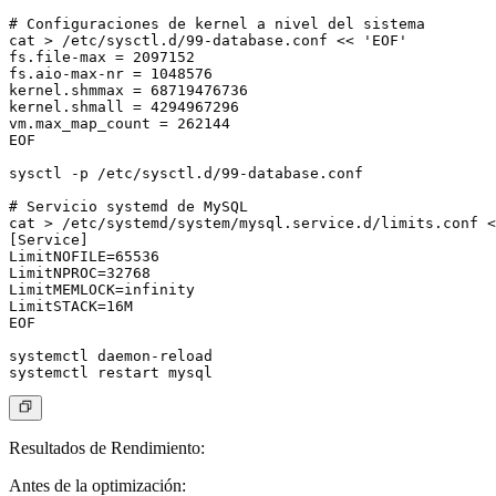
# Configuraciones de kernel a nivel del sistema

cat > /etc/sysctl.d/99-database.conf << 'EOF'

fs.file-max = 2097152

fs.aio-max-nr = 1048576

kernel.shmmax = 68719476736

kernel.shmall = 4294967296

vm.max_map_count = 262144

EOF

sysctl -p /etc/sysctl.d/99-database.conf

# Servicio systemd de MySQL

cat > /etc/systemd/system/mysql.service.d/limits.conf <
[Service]

LimitNOFILE=65536

LimitNPROC=32768

LimitMEMLOCK=infinity

LimitSTACK=16M

EOF

systemctl daemon-reload

Resultados de Rendimiento
:
Antes de la optimización: