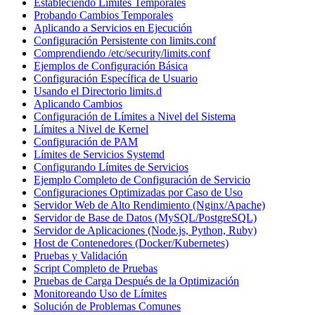
Estableciendo Límites Temporales
Probando Cambios Temporales
Aplicando a Servicios en Ejecución
Configuración Persistente con limits.conf
Comprendiendo /etc/security/limits.conf
Ejemplos de Configuración Básica
Configuración Específica de Usuario
Usando el Directorio limits.d
Aplicando Cambios
Configuración de Límites a Nivel del Sistema
Límites a Nivel de Kernel
Configuración de PAM
Límites de Servicios Systemd
Configurando Límites de Servicios
Ejemplo Completo de Configuración de Servicio
Configuraciones Optimizadas por Caso de Uso
Servidor Web de Alto Rendimiento (Nginx/Apache)
Servidor de Base de Datos (MySQL/PostgreSQL)
Servidor de Aplicaciones (Node.js, Python, Ruby)
Host de Contenedores (Docker/Kubernetes)
Pruebas y Validación
Script Completo de Pruebas
Pruebas de Carga Después de la Optimización
Monitoreando Uso de Límites
Solución de Problemas Comunes