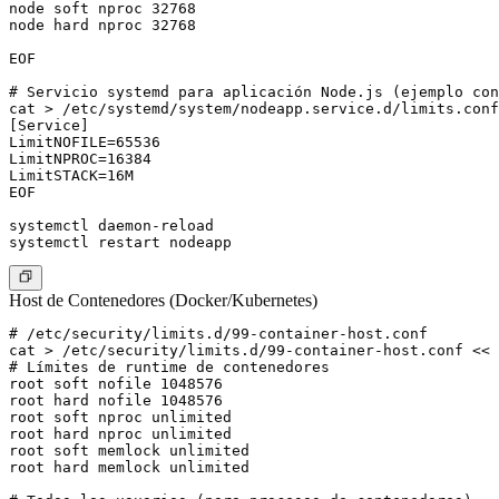
node soft nproc 32768

node hard nproc 32768

EOF

# Servicio systemd para aplicación Node.js (ejemplo con
cat > /etc/systemd/system/nodeapp.service.d/limits.conf
[Service]

LimitNOFILE=65536

LimitNPROC=16384

LimitSTACK=16M

EOF

systemctl daemon-reload

Host de Contenedores (Docker/Kubernetes)
# /etc/security/limits.d/99-container-host.conf

cat > /etc/security/limits.d/99-container-host.conf << 
# Límites de runtime de contenedores

root soft nofile 1048576

root hard nofile 1048576

root soft nproc unlimited

root hard nproc unlimited

root soft memlock unlimited

root hard memlock unlimited
