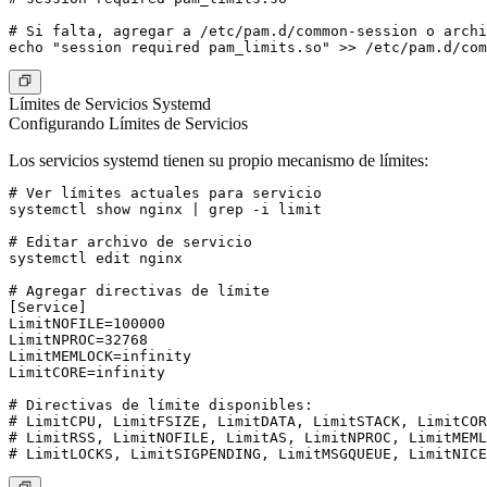
# Si falta, agregar a /etc/pam.d/common-session o archi
Límites de Servicios Systemd
Configurando Límites de Servicios
Los servicios systemd tienen su propio mecanismo de límites:
# Ver límites actuales para servicio

systemctl show nginx | grep -i limit

# Editar archivo de servicio

systemctl edit nginx

# Agregar directivas de límite

[Service]

LimitNOFILE=100000

LimitNPROC=32768

LimitMEMLOCK=infinity

LimitCORE=infinity

# Directivas de límite disponibles:

# LimitCPU, LimitFSIZE, LimitDATA, LimitSTACK, LimitCOR
# LimitRSS, LimitNOFILE, LimitAS, LimitNPROC, LimitMEML