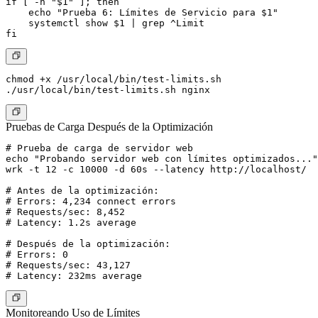
if [ -n "$1" ]; then

    echo "Prueba 6: Límites de Servicio para $1"

    systemctl show $1 | grep ^Limit

chmod +x /usr/local/bin/test-limits.sh

Pruebas de Carga Después de la Optimización
# Prueba de carga de servidor web

echo "Probando servidor web con límites optimizados..."

wrk -t 12 -c 10000 -d 60s --latency http://localhost/

# Antes de la optimización:

# Errors: 4,234 connect errors

# Requests/sec: 8,452

# Latency: 1.2s average

# Después de la optimización:

# Errors: 0

# Requests/sec: 43,127

Monitoreando Uso de Límites