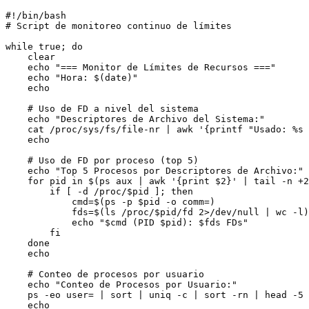
#!/bin/bash

# Script de monitoreo continuo de límites

while true; do

    clear

    echo "=== Monitor de Límites de Recursos ==="

    echo "Hora: $(date)"

    echo

    # Uso de FD a nivel del sistema

    echo "Descriptores de Archivo del Sistema:"

    cat /proc/sys/fs/file-nr | awk '{printf "Usado: %s 
    echo

    # Uso de FD por proceso (top 5)

    echo "Top 5 Procesos por Descriptores de Archivo:"

    for pid in $(ps aux | awk '{print $2}' | tail -n +2
        if [ -d /proc/$pid ]; then

            cmd=$(ps -p $pid -o comm=)

            fds=$(ls /proc/$pid/fd 2>/dev/null | wc -l)

            echo "$cmd (PID $pid): $fds FDs"

        fi

    done

    echo

    # Conteo de procesos por usuario

    echo "Conteo de Procesos por Usuario:"

    ps -eo user= | sort | uniq -c | sort -rn | head -5

    echo
