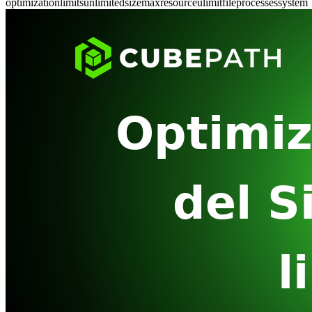
optimization
limits
unlimited
size
max
resource
ulimit
file
processes
system