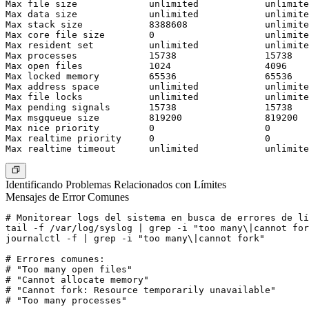
Max file size             unlimited            unlimite
Max data size             unlimited            unlimite
Max stack size            8388608              unlimite
Max core file size        0                    unlimite
Max resident set          unlimited            unlimite
Max processes             15738                15738   
Max open files            1024                 4096    
Max locked memory         65536                65536   
Max address space         unlimited            unlimite
Max file locks            unlimited            unlimite
Max pending signals       15738                15738   
Max msgqueue size         819200               819200  
Max nice priority         0                    0

Max realtime priority     0                    0

Identificando Problemas Relacionados con Límites
Mensajes de Error Comunes
# Monitorear logs del sistema en busca de errores de lí
tail -f /var/log/syslog | grep -i "too many\|cannot for
journalctl -f | grep -i "too many\|cannot fork"

# Errores comunes:

# "Too many open files"

# "Cannot allocate memory"

# "Cannot fork: Resource temporarily unavailable"
