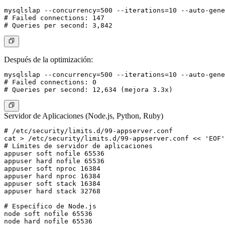
mysqlslap --concurrency=500 --iterations=10 --auto-gene
# Failed connections: 147

Después de la optimización:
mysqlslap --concurrency=500 --iterations=10 --auto-gene
# Failed connections: 0

Servidor de Aplicaciones (Node.js, Python, Ruby)
# /etc/security/limits.d/99-appserver.conf

cat > /etc/security/limits.d/99-appserver.conf << 'EOF'

# Límites de servidor de aplicaciones

appuser soft nofile 65536

appuser hard nofile 65536

appuser soft nproc 16384

appuser hard nproc 16384

appuser soft stack 16384

appuser hard stack 32768

# Específico de Node.js

node soft nofile 65536

node hard nofile 65536
