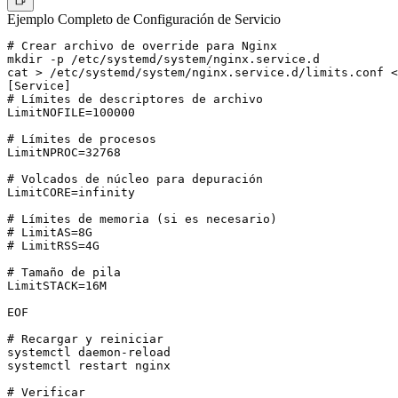
Ejemplo Completo de Configuración de Servicio
# Crear archivo de override para Nginx

mkdir -p /etc/systemd/system/nginx.service.d

cat > /etc/systemd/system/nginx.service.d/limits.conf <
[Service]

# Límites de descriptores de archivo

LimitNOFILE=100000

# Límites de procesos

LimitNPROC=32768

# Volcados de núcleo para depuración

LimitCORE=infinity

# Límites de memoria (si es necesario)

# LimitAS=8G

# LimitRSS=4G

# Tamaño de pila

LimitSTACK=16M

EOF

# Recargar y reiniciar

systemctl daemon-reload

systemctl restart nginx

# Verificar
