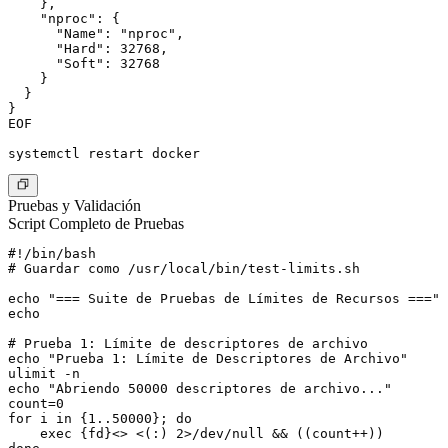
    },

    "nproc": {

      "Name": "nproc",

      "Hard": 32768,

      "Soft": 32768

    }

  }

}

EOF

Pruebas y Validación
Script Completo de Pruebas
#!/bin/bash

# Guardar como /usr/local/bin/test-limits.sh

echo "=== Suite de Pruebas de Límites de Recursos ==="

echo

# Prueba 1: Límite de descriptores de archivo

echo "Prueba 1: Límite de Descriptores de Archivo"

ulimit -n

echo "Abriendo 50000 descriptores de archivo..."

count=0

for i in {1..50000}; do

    exec {fd}<> <(:) 2>/dev/null && ((count++))
