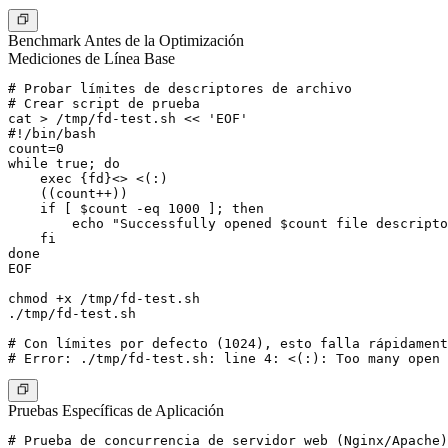
Benchmark Antes de la Optimización
Mediciones de Línea Base
# Probar límites de descriptores de archivo

# Crear script de prueba

cat > /tmp/fd-test.sh << 'EOF'

#!/bin/bash

count=0

while true; do

    exec {fd}<> <(:)

    ((count++))

    if [ $count -eq 1000 ]; then

        echo "Successfully opened $count file descripto
    fi

done

EOF

chmod +x /tmp/fd-test.sh

./tmp/fd-test.sh

# Con límites por defecto (1024), esto falla rápidament
Pruebas Específicas de Aplicación
# Prueba de concurrencia de servidor web (Nginx/Apache)
