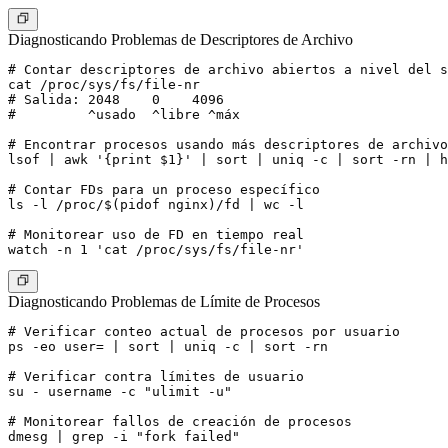
Diagnosticando Problemas de Descriptores de Archivo
# Contar descriptores de archivo abiertos a nivel del s
cat /proc/sys/fs/file-nr

# Salida: 2048    0    4096

#         ^usado  ^libre ^máx

# Encontrar procesos usando más descriptores de archivo

lsof | awk '{print $1}' | sort | uniq -c | sort -rn | h
# Contar FDs para un proceso específico

ls -l /proc/$(pidof nginx)/fd | wc -l

# Monitorear uso de FD en tiempo real

Diagnosticando Problemas de Límite de Procesos
# Verificar conteo actual de procesos por usuario

ps -eo user= | sort | uniq -c | sort -rn

# Verificar contra límites de usuario

su - username -c "ulimit -u"

# Monitorear fallos de creación de procesos
