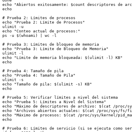
done

echo "Abiertos exitosamente: $count descriptores de arc
echo

# Prueba 2: Límites de procesos

echo "Prueba 2: Límite de Procesos"

ulimit -u

echo "Conteo actual de procesos:"

ps -u $(whoami) | wc -l

# Prueba 3: Límites de bloqueo de memoria

echo "Prueba 3: Límite de Bloqueo de Memoria"

ulimit -l

echo "Límite de memoria bloqueada: $(ulimit -l) KB"

echo

# Prueba 4: Tamaño de pila

echo "Prueba 4: Tamaño de Pila"

ulimit -s

echo "Tamaño de pila: $(ulimit -s) KB"

echo

# Prueba 5: Verificar límites a nivel del sistema

echo "Prueba 5: Límites a Nivel del Sistema"

echo "Máximo de descriptores de archivo: $(cat /proc/sy
echo "Archivos abiertos actuales: $(cat /proc/sys/fs/fi
echo "Máximo de procesos: $(cat /proc/sys/kernel/pid_ma
echo

# Prueba 6: Límites de servicio (si se ejecuta como ser