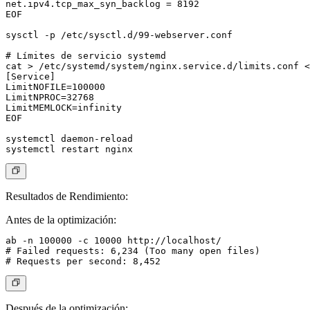
net.ipv4.tcp_max_syn_backlog = 8192

EOF

sysctl -p /etc/sysctl.d/99-webserver.conf

# Límites de servicio systemd

cat > /etc/systemd/system/nginx.service.d/limits.conf <
[Service]

LimitNOFILE=100000

LimitNPROC=32768

LimitMEMLOCK=infinity

EOF

systemctl daemon-reload

Resultados de Rendimiento
:
Antes de la optimización:
ab -n 100000 -c 10000 http://localhost/

# Failed requests: 6,234 (Too many open files)

Después de la optimización: