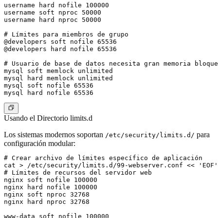
username hard nofile 100000

username soft nproc 50000

username hard nproc 50000

# Límites para miembros de grupo

@developers soft nofile 65536

@developers hard nofile 65536

# Usuario de base de datos necesita gran memoria bloque
mysql soft memlock unlimited

mysql hard memlock unlimited

mysql soft nofile 65536

Usando el Directorio limits.d
Los sistemas modernos soportan
para
/etc/security/limits.d/
configuración modular:
# Crear archivo de límites específico de aplicación

cat > /etc/security/limits.d/99-webserver.conf << 'EOF'

# Límites de recursos del servidor web

nginx soft nofile 100000

nginx hard nofile 100000

nginx soft nproc 32768

nginx hard nproc 32768

www-data soft nofile 100000
