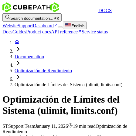
DOCS
Search documentation...
K
Website
Support
Dashboard
English
Docs
Guides
Product docs
API reference
Service status
Documentation
Optimización de Rendimiento
Optimización de Límites del Sistema (ulimit, limits.conf)
Optimización de Límites del
Sistema (ulimit, limits.conf)
ST
Support Team
January 11, 2026
19 min read
Optimización de
Rendimiento