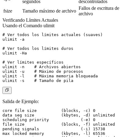
segundos
descontrolados
Fallos de escritura de
fsize
Tamaño máximo de archivo
archivo
Verificando Límites Actuales
Usando el Comando ulimit
# Ver todos los límites actuales (suaves)

ulimit -a

# Ver todos los límites duros

ulimit -Ha

# Ver límites específicos

ulimit -n    # Archivos abiertos

ulimit -u    # Máximo de procesos

ulimit -l    # Máxima memoria bloqueada

Salida de Ejemplo
:
core file size          (blocks, -c) 0

data seg size           (kbytes, -d) unlimited

scheduling priority             (-e) 0

file size               (blocks, -f) unlimited

pending signals                 (-i) 15738

max locked memory       (kbytes, -l) 65536
