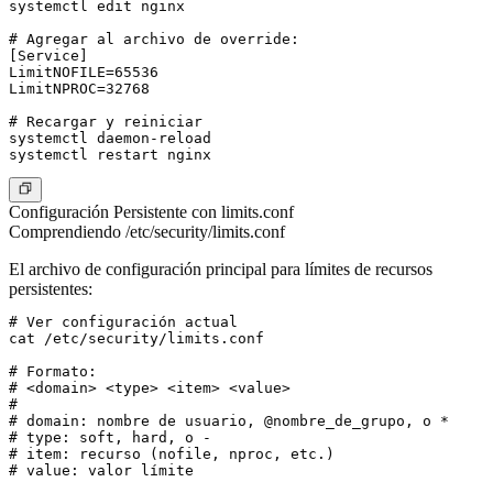
systemctl edit nginx

# Agregar al archivo de override:

[Service]

LimitNOFILE=65536

LimitNPROC=32768

# Recargar y reiniciar

systemctl daemon-reload

Configuración Persistente con limits.conf
Comprendiendo /etc/security/limits.conf
El archivo de configuración principal para límites de recursos
persistentes:
# Ver configuración actual

cat /etc/security/limits.conf

# Formato:

# <domain> <type> <item> <value>

#

# domain: nombre de usuario, @nombre_de_grupo, o *

# type: soft, hard, o -

# item: recurso (nofile, nproc, etc.)
