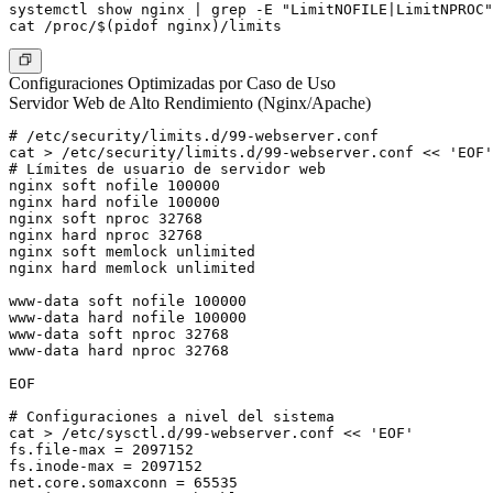
systemctl show nginx | grep -E "LimitNOFILE|LimitNPROC"

Configuraciones Optimizadas por Caso de Uso
Servidor Web de Alto Rendimiento (Nginx/Apache)
# /etc/security/limits.d/99-webserver.conf

cat > /etc/security/limits.d/99-webserver.conf << 'EOF'

# Límites de usuario de servidor web

nginx soft nofile 100000

nginx hard nofile 100000

nginx soft nproc 32768

nginx hard nproc 32768

nginx soft memlock unlimited

nginx hard memlock unlimited

www-data soft nofile 100000

www-data hard nofile 100000

www-data soft nproc 32768

www-data hard nproc 32768

EOF

# Configuraciones a nivel del sistema

cat > /etc/sysctl.d/99-webserver.conf << 'EOF'

fs.file-max = 2097152

fs.inode-max = 2097152

net.core.somaxconn = 65535
