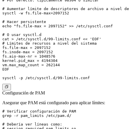
# Por defecto: típicamente 98304 o similar

# Aumentar límite de descriptores de archivo a nivel de
sysctl -w fs.file-max=2097152

# Hacer persistente

echo "fs.file-max = 2097152" >> /etc/sysctl.conf

# O usar sysctl.d

cat > /etc/sysctl.d/99-limits.conf << 'EOF'

# Límites de recursos a nivel del sistema

fs.file-max = 2097152

fs.inode-max = 2097152

fs.aio-max-nr = 1048576

kernel.pid_max = 4194304

vm.max_map_count = 262144

EOF

Configuración de PAM
Asegurar que PAM está configurado para aplicar límites:
# Verificar configuración de PAM

grep -r pam_limits /etc/pam.d/

# Debería ver líneas como:

# session required pam_limits.so
