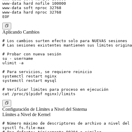
www-data hard nofile 100000

www-data soft nproc 32768

www-data hard nproc 32768

Aplicando Cambios
# Los cambios surten efecto solo para NUEVAS sesiones

# Las sesiones existentes mantienen sus límites origina
# Probar con nueva sesión

su - username

ulimit -a

# Para servicios, se requiere reinicio

systemctl restart nginx

systemctl restart mysql

# Verificar límites para proceso en ejecución

Configuración de Límites a Nivel del Sistema
Límites a Nivel de Kernel
# Número máximo de descriptores de archivo a nivel del 
sysctl fs.file-max
