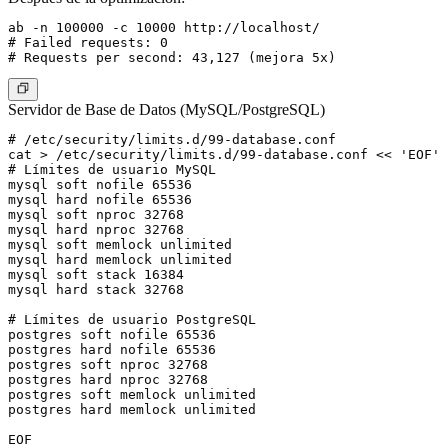
ab -n 100000 -c 10000 http://localhost/

# Failed requests: 0

Servidor de Base de Datos (MySQL/PostgreSQL)
# /etc/security/limits.d/99-database.conf

cat > /etc/security/limits.d/99-database.conf << 'EOF'

# Límites de usuario MySQL

mysql soft nofile 65536

mysql hard nofile 65536

mysql soft nproc 32768

mysql hard nproc 32768

mysql soft memlock unlimited

mysql hard memlock unlimited

mysql soft stack 16384

mysql hard stack 32768

# Límites de usuario PostgreSQL

postgres soft nofile 65536

postgres hard nofile 65536

postgres soft nproc 32768

postgres hard nproc 32768

postgres soft memlock unlimited

postgres hard memlock unlimited

EOF
