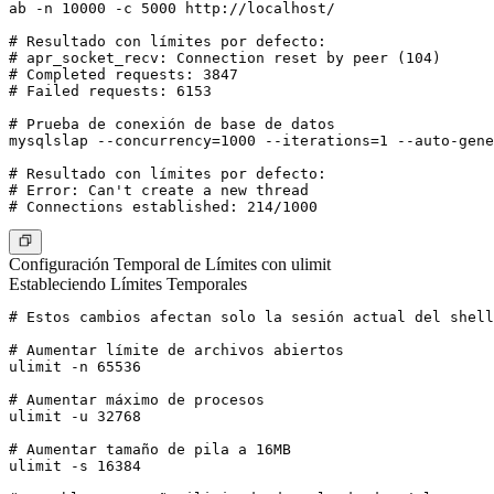
ab -n 10000 -c 5000 http://localhost/

# Resultado con límites por defecto:

# apr_socket_recv: Connection reset by peer (104)

# Completed requests: 3847

# Failed requests: 6153

# Prueba de conexión de base de datos

mysqlslap --concurrency=1000 --iterations=1 --auto-gene
# Resultado con límites por defecto:

# Error: Can't create a new thread

Configuración Temporal de Límites con ulimit
Estableciendo Límites Temporales
# Estos cambios afectan solo la sesión actual del shell

# Aumentar límite de archivos abiertos

ulimit -n 65536

# Aumentar máximo de procesos

ulimit -u 32768

# Aumentar tamaño de pila a 16MB

ulimit -s 16384
