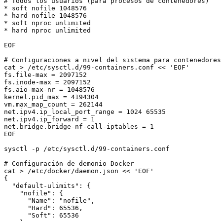
# Todos los usuarios (para procesos de contenedores)

* soft nofile 1048576

* hard nofile 1048576

* soft nproc unlimited

* hard nproc unlimited

EOF

# Configuraciones a nivel del sistema para contenedores

cat > /etc/sysctl.d/99-containers.conf << 'EOF'

fs.file-max = 2097152

fs.inode-max = 2097152

fs.aio-max-nr = 1048576

kernel.pid_max = 4194304

vm.max_map_count = 262144

net.ipv4.ip_local_port_range = 1024 65535

net.ipv4.ip_forward = 1

net.bridge.bridge-nf-call-iptables = 1

EOF

sysctl -p /etc/sysctl.d/99-containers.conf

# Configuración de demonio Docker

cat > /etc/docker/daemon.json << 'EOF'

{

  "default-ulimits": {

    "nofile": {

      "Name": "nofile",

      "Hard": 65536,

      "Soft": 65536
