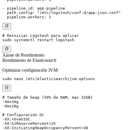
- pipeline.id: app-pipeline

  path.config: "/etc/logstash/conf.d/app-json.conf"

# Reiniciar Logstash para aplicar

Ajuste de Rendimiento
Rendimiento de Elasticsearch
Optimizar configuración JVM:
# Tamaño de heap (50% de RAM, máx 32GB)

-Xms16g

-Xmx16g

# Configuración GC

-XX:+UseG1GC

-XX:G1ReservePercent=25
