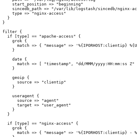
    start_position => "beginning"

    sincedb_path => "/var/lib/logstash/sincedb/nginx-ac
    type => "nginx-access"

  }

}

filter {

  if [type] == "apache-access" {

    grok {

      match => { "message" => '%{IPORHOST:clientip} %{U
    }

    date {

      match => [ "timestamp", "dd/MMM/yyyy:HH:mm:ss Z" 
    }

    geoip {

      source => "clientip"

    }

    useragent {

      source => "agent"

      target => "user_agent"

    }

  }

  if [type] == "nginx-access" {

    grok {

      match => { "message" => '%{IPORHOST:clientip} - %