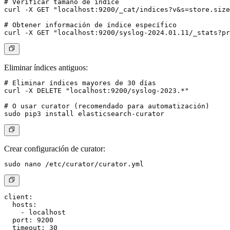
# Verificar tamaño de índice

curl -X GET "localhost:9200/_cat/indices?v&s=store.size
# Obtener información de índice específico

Eliminar índices antiguos:
# Eliminar índices mayores de 30 días

curl -X DELETE "localhost:9200/syslog-2023.*"

# O usar curator (recomendado para automatización)

Crear configuración de curator:
client:

  hosts:

    - localhost

  port: 9200

  timeout: 30
