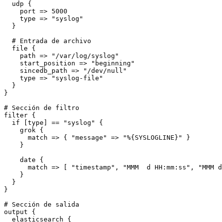
  udp {

    port => 5000

    type => "syslog"

  }

  # Entrada de archivo

  file {

    path => "/var/log/syslog"

    start_position => "beginning"

    sincedb_path => "/dev/null"

    type => "syslog-file"

  }

}

# Sección de filtro

filter {

  if [type] == "syslog" {

    grok {

      match => { "message" => "%{SYSLOGLINE}" }

    }

    date {

      match => [ "timestamp", "MMM  d HH:mm:ss", "MMM d
    }

  }

}

# Sección de salida

output {

  elasticsearch {
