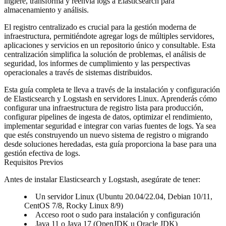
ingiere, transforma y reenvía logs a Elasticsearch para
almacenamiento y análisis.
El registro centralizado es crucial para la gestión moderna de
infraestructura, permitiéndote agregar logs de múltiples servidores,
aplicaciones y servicios en un repositorio único y consultable. Esta
centralización simplifica la solución de problemas, el análisis de
seguridad, los informes de cumplimiento y las perspectivas
operacionales a través de sistemas distribuidos.
Esta guía completa te lleva a través de la instalación y configuración
de Elasticsearch y Logstash en servidores Linux. Aprenderás cómo
configurar una infraestructura de registro lista para producción,
configurar pipelines de ingesta de datos, optimizar el rendimiento,
implementar seguridad e integrar con varias fuentes de logs. Ya sea
que estés construyendo un nuevo sistema de registro o migrando
desde soluciones heredadas, esta guía proporciona la base para una
gestión efectiva de logs.
Requisitos Previos
Antes de instalar Elasticsearch y Logstash, asegúrate de tener:
Un servidor Linux (Ubuntu 20.04/22.04, Debian 10/11,
CentOS 7/8, Rocky Linux 8/9)
Acceso root o sudo para instalación y configuración
Java 11 o Java 17 (OpenJDK u Oracle JDK)