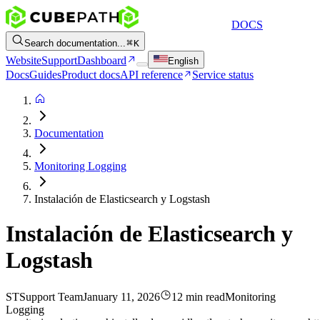
DOCS
Search documentation...
K
Website
Support
Dashboard
English
Docs
Guides
Product docs
API reference
Service status
Documentation
Monitoring Logging
Instalación de Elasticsearch y Logstash
Instalación de Elasticsearch y
Logstash
ST
Support Team
January 11, 2026
12 min read
Monitoring
Logging