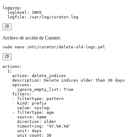
logging:

  loglevel: INFO

Archivo de acción de Curator:
actions:

  1:

    action: delete_indices

    description: Delete indices older than 30 days

    options:

      ignore_empty_list: True

    filters:

    - filtertype: pattern

      kind: prefix

      value: syslog-

    - filtertype: age

      source: name

      direction: older

      timestring: '%Y.%m.%d'

      unit: days
