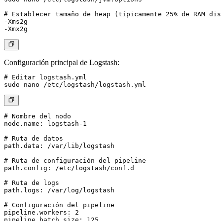
# Establecer tamaño de heap (típicamente 25% de RAM dis
-Xms2g

Configuración principal de Logstash:
# Editar logstash.yml

# Nombre del nodo

node.name: logstash-1

# Ruta de datos

path.data: /var/lib/logstash

# Ruta de configuración del pipeline

path.config: /etc/logstash/conf.d

# Ruta de logs

path.logs: /var/log/logstash

# Configuración del pipeline

pipeline.workers: 2

pipeline.batch.size: 125
