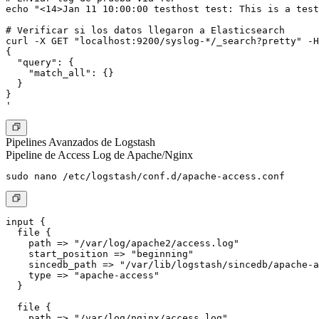
echo "<14>Jan 11 10:00:00 testhost test: This is a test
# Verificar si los datos llegaron a Elasticsearch

curl -X GET "localhost:9200/syslog-*/_search?pretty" -H
{

  "query": {

    "match_all": {}

  }

}

Pipelines Avanzados de Logstash
Pipeline de Access Log de Apache/Nginx
input {

  file {

    path => "/var/log/apache2/access.log"

    start_position => "beginning"

    sincedb_path => "/var/lib/logstash/sincedb/apache-a
    type => "apache-access"

  }

  file {

    path => "/var/log/nginx/access.log"
