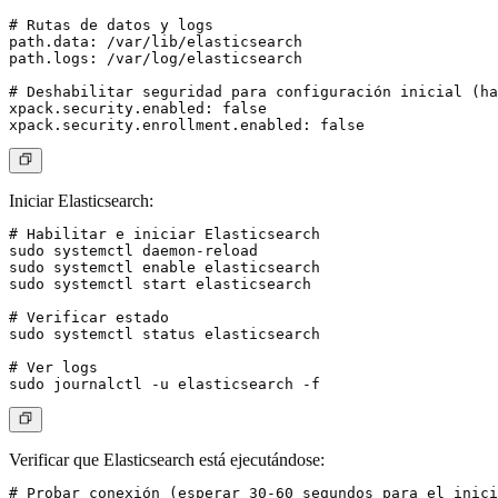
# Rutas de datos y logs

path.data: /var/lib/elasticsearch

path.logs: /var/log/elasticsearch

# Deshabilitar seguridad para configuración inicial (ha
xpack.security.enabled: false

Iniciar Elasticsearch:
# Habilitar e iniciar Elasticsearch

sudo systemctl daemon-reload

sudo systemctl enable elasticsearch

sudo systemctl start elasticsearch

# Verificar estado

sudo systemctl status elasticsearch

# Ver logs

Verificar que Elasticsearch está ejecutándose:
# Probar conexión (esperar 30-60 segundos para el inici