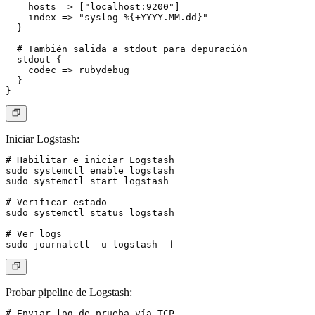
    hosts => ["localhost:9200"]

    index => "syslog-%{+YYYY.MM.dd}"

  }

  # También salida a stdout para depuración

  stdout {

    codec => rubydebug

  }

Iniciar Logstash:
# Habilitar e iniciar Logstash

sudo systemctl enable logstash

sudo systemctl start logstash

# Verificar estado

sudo systemctl status logstash

# Ver logs

Probar pipeline de Logstash:
# Enviar log de prueba vía TCP
