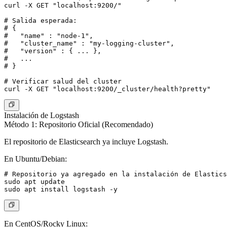
curl -X GET "localhost:9200/"

# Salida esperada:

# {

#   "name" : "node-1",

#   "cluster_name" : "my-logging-cluster",

#   "version" : { ... },

#   ...

# }

# Verificar salud del cluster

Instalación de Logstash
Método 1: Repositorio Oficial (Recomendado)
El repositorio de Elasticsearch ya incluye Logstash.
En Ubuntu/Debian:
# Repositorio ya agregado en la instalación de Elastics
sudo apt update

En CentOS/Rocky Linux: