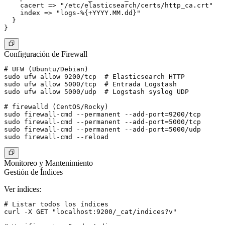
    cacert => "/etc/elasticsearch/certs/http_ca.crt"

    index => "logs-%{+YYYY.MM.dd}"

  }

Configuración de Firewall
# UFW (Ubuntu/Debian)

sudo ufw allow 9200/tcp  # Elasticsearch HTTP

sudo ufw allow 5000/tcp  # Entrada Logstash

sudo ufw allow 5000/udp  # Logstash syslog UDP

# firewalld (CentOS/Rocky)

sudo firewall-cmd --permanent --add-port=9200/tcp

sudo firewall-cmd --permanent --add-port=5000/tcp

sudo firewall-cmd --permanent --add-port=5000/udp

Monitoreo y Mantenimiento
Gestión de Índices
Ver índices:
# Listar todos los índices

curl -X GET "localhost:9200/_cat/indices?v"
