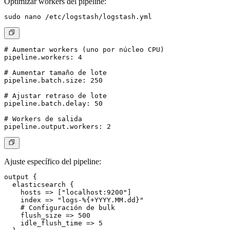
Optimizar workers del pipeline:
# Aumentar workers (uno por núcleo CPU)

pipeline.workers: 4

# Aumentar tamaño de lote

pipeline.batch.size: 250

# Ajustar retraso de lote

pipeline.batch.delay: 50

# Workers de salida

Ajuste específico del pipeline:
output {

  elasticsearch {

    hosts => ["localhost:9200"]

    index => "logs-%{+YYYY.MM.dd}"

    # Configuración de bulk

    flush_size => 500

    idle_flush_time => 5
