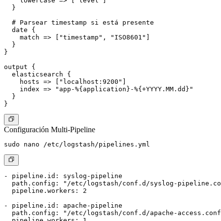
    lowercase => ["level"]

  }

  # Parsear timestamp si está presente

  date {

    match => ["timestamp", "ISO8601"]

  }

}

output {

  elasticsearch {

    hosts => ["localhost:9200"]

    index => "app-%{application}-%{+YYYY.MM.dd}"

  }

Configuración Multi-Pipeline
- pipeline.id: syslog-pipeline

  path.config: "/etc/logstash/conf.d/syslog-pipeline.co
  pipeline.workers: 2

- pipeline.id: apache-pipeline

  path.config: "/etc/logstash/conf.d/apache-access.conf
  pipeline.workers: 1
