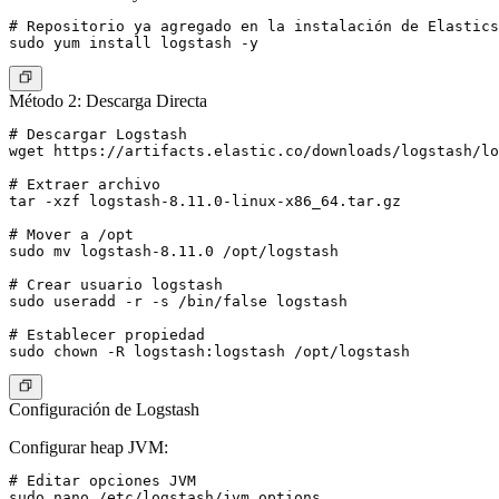
# Repositorio ya agregado en la instalación de Elastics
Método 2: Descarga Directa
# Descargar Logstash

wget https://artifacts.elastic.co/downloads/logstash/lo
# Extraer archivo

tar -xzf logstash-8.11.0-linux-x86_64.tar.gz

# Mover a /opt

sudo mv logstash-8.11.0 /opt/logstash

# Crear usuario logstash

sudo useradd -r -s /bin/false logstash

# Establecer propiedad

Configuración de Logstash
Configurar heap JVM:
# Editar opciones JVM

sudo nano /etc/logstash/jvm.options
