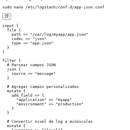
input {

  file {

    path => "/var/log/myapp/app.json"

    codec => "json"

    type => "app-json"

  }

}

filter {

  # Parsear campos JSON

  json {

    source => "message"

  }

  # Agregar campos personalizados

  mutate {

    add_field => {

      "application" => "myapp"

      "environment" => "production"

    }

  }

  # Convertir nivel de log a minúsculas

  mutate {
