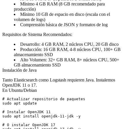
Mínimo 4 GB RAM (8 GB recomendado para
producción)
Mínimo 10 GB de espacio en disco (escala con el
volumen de logs)
Comprensión básica de JSON y formatos de log
Requisitos de Sistema Recomendados:
Desarrollo
: 4 GB RAM, 2 núcleos CPU, 20 GB disco
Producción
: 16 GB RAM, 4-8 núcleos CPU, 100+ GB
almacenamiento SSD
Alto Volumen
: 32+ GB RAM, 8+ núcleos CPU, 500+
GB almacenamiento SSD
Instalación de Java
Tanto Elasticsearch como Logstash requieren Java. Instalemos
OpenJDK 11 o 17.
En Ubuntu/Debian
# Actualizar repositorio de paquetes

sudo apt update

# Instalar OpenJDK 11

sudo apt install openjdk-11-jdk -y

# O instalar OpenJDK 17
