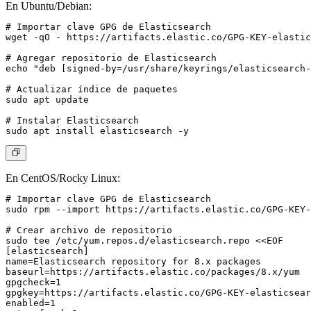
En Ubuntu/Debian:
# Importar clave GPG de Elasticsearch

wget -qO - https://artifacts.elastic.co/GPG-KEY-elastic
# Agregar repositorio de Elasticsearch

echo "deb [signed-by=/usr/share/keyrings/elasticsearch-
# Actualizar índice de paquetes

sudo apt update

# Instalar Elasticsearch

En CentOS/Rocky Linux:
# Importar clave GPG de Elasticsearch

sudo rpm --import https://artifacts.elastic.co/GPG-KEY-
# Crear archivo de repositorio

sudo tee /etc/yum.repos.d/elasticsearch.repo <<EOF

[elasticsearch]

name=Elasticsearch repository for 8.x packages

baseurl=https://artifacts.elastic.co/packages/8.x/yum

gpgcheck=1

gpgkey=https://artifacts.elastic.co/GPG-KEY-elasticsear
enabled=1
