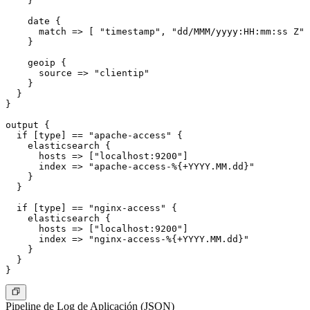
    }

    date {

      match => [ "timestamp", "dd/MMM/yyyy:HH:mm:ss Z" 
    }

    geoip {

      source => "clientip"

    }

  }

}

output {

  if [type] == "apache-access" {

    elasticsearch {

      hosts => ["localhost:9200"]

      index => "apache-access-%{+YYYY.MM.dd}"

    }

  }

  if [type] == "nginx-access" {

    elasticsearch {

      hosts => ["localhost:9200"]

      index => "nginx-access-%{+YYYY.MM.dd}"

    }

  }

Pipeline de Log de Aplicación (JSON)