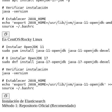
sudo apt install openjdk-17-jdk -y

# Verificar instalación

java -version

# Establecer JAVA_HOME

echo 'export JAVA_HOME=/usr/lib/jvm/java-11-openjdk-amd
En CentOS/Rocky Linux
# Instalar OpenJDK 11

sudo yum install java-11-openjdk java-11-openjdk-devel 
# O instalar OpenJDK 17

sudo dnf install java-17-openjdk java-17-openjdk-devel 
# Verificar instalación

java -version

# Establecer JAVA_HOME

echo 'export JAVA_HOME=/usr/lib/jvm/java-11-openjdk' >>
Instalación de Elasticsearch
Método 1: Repositorio Oficial (Recomendado)