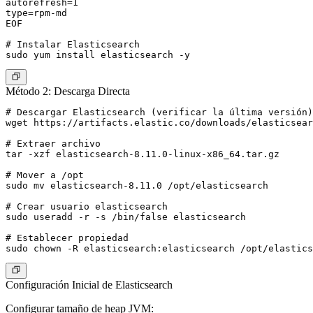
autorefresh=1

type=rpm-md

EOF

# Instalar Elasticsearch

Método 2: Descarga Directa
# Descargar Elasticsearch (verificar la última versión)

wget https://artifacts.elastic.co/downloads/elasticsear
# Extraer archivo

tar -xzf elasticsearch-8.11.0-linux-x86_64.tar.gz

# Mover a /opt

sudo mv elasticsearch-8.11.0 /opt/elasticsearch

# Crear usuario elasticsearch

sudo useradd -r -s /bin/false elasticsearch

# Establecer propiedad

Configuración Inicial de Elasticsearch
Configurar tamaño de heap JVM: