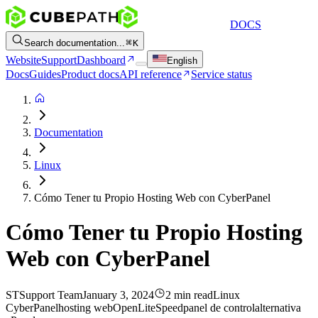
DOCS
Search documentation...
K
Website
Support
Dashboard
English
Docs
Guides
Product docs
API reference
Service status
Documentation
Linux
Cómo Tener tu Propio Hosting Web con CyberPanel
Cómo Tener tu Propio Hosting
Web con CyberPanel
ST
Support Team
January 3, 2024
2 min read
Linux
CyberPanel
hosting web
OpenLiteSpeed
panel de control
alternativa