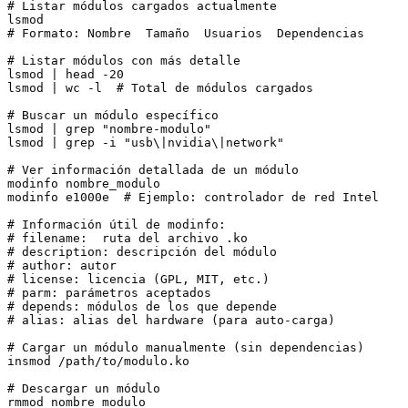
# Listar módulos cargados actualmente

lsmod

# Formato: Nombre  Tamaño  Usuarios  Dependencias

# Listar módulos con más detalle

lsmod | head -20

lsmod | wc -l  # Total de módulos cargados

# Buscar un módulo específico

lsmod | grep "nombre-modulo"

lsmod | grep -i "usb\|nvidia\|network"

# Ver información detallada de un módulo

modinfo nombre_modulo

modinfo e1000e  # Ejemplo: controlador de red Intel

# Información útil de modinfo:

# filename:  ruta del archivo .ko

# description: descripción del módulo

# author: autor

# license: licencia (GPL, MIT, etc.)

# parm: parámetros aceptados

# depends: módulos de los que depende

# alias: alias del hardware (para auto-carga)

# Cargar un módulo manualmente (sin dependencias)

insmod /path/to/modulo.ko

# Descargar un módulo

rmmod nombre_modulo
