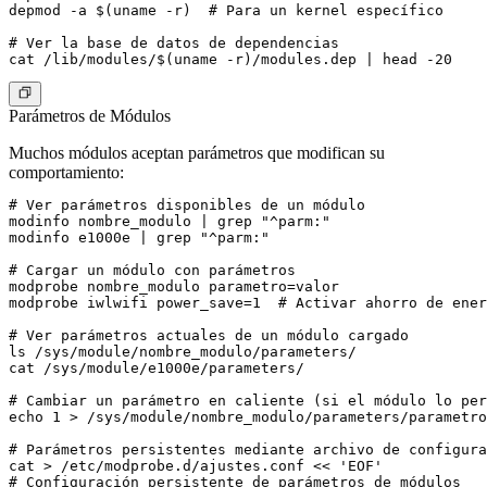
depmod -a $(uname -r)  # Para un kernel específico

# Ver la base de datos de dependencias

Parámetros de Módulos
Muchos módulos aceptan parámetros que modifican su
comportamiento:
# Ver parámetros disponibles de un módulo

modinfo nombre_modulo | grep "^parm:"

modinfo e1000e | grep "^parm:"

# Cargar un módulo con parámetros

modprobe nombre_modulo parametro=valor

modprobe iwlwifi power_save=1  # Activar ahorro de ener
# Ver parámetros actuales de un módulo cargado

ls /sys/module/nombre_modulo/parameters/

cat /sys/module/e1000e/parameters/

# Cambiar un parámetro en caliente (si el módulo lo per
echo 1 > /sys/module/nombre_modulo/parameters/parametro

# Parámetros persistentes mediante archivo de configura
cat > /etc/modprobe.d/ajustes.conf << 'EOF'

# Configuración persistente de parámetros de módulos
