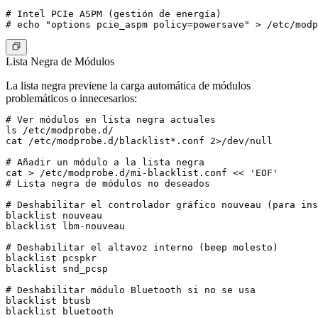
# Intel PCIe ASPM (gestión de energía)

Lista Negra de Módulos
La lista negra previene la carga automática de módulos
problemáticos o innecesarios:
# Ver módulos en lista negra actuales

ls /etc/modprobe.d/

cat /etc/modprobe.d/blacklist*.conf 2>/dev/null

# Añadir un módulo a la lista negra

cat > /etc/modprobe.d/mi-blacklist.conf << 'EOF'

# Lista negra de módulos no deseados

# Deshabilitar el controlador gráfico nouveau (para ins
blacklist nouveau

blacklist lbm-nouveau

# Deshabilitar el altavoz interno (beep molesto)

blacklist pcspkr

blacklist snd_pcsp

# Deshabilitar módulo Bluetooth si no se usa

blacklist btusb

blacklist bluetooth
