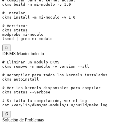
# Compilar para el kernel actual

dkms build -m mi-modulo -v 1.0

# Instalar

dkms install -m mi-modulo -v 1.0

# Verificar

dkms status

modprobe mi-modulo

DKMS Mantenimiento
# Eliminar un módulo DKMS

dkms remove -m modulo -v version --all

# Recompilar para todos los kernels instalados

dkms autoinstall

# Ver los kernels disponibles para compilar

dkms status --verbose

# Si falla la compilación, ver el log

Solución de Problemas