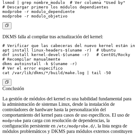
lsmod | grep nombre_modulo  # Ver columna "Used by"

# Descargar primero los módulos dependientes

modprobe -r modulo_dependiente

DKMS falla al compilar tras actualización del kernel:
# Verificar que las cabeceras del nuevo kernel están in
apt install linux-headers-$(uname -r)  # Ubuntu

dnf install kernel-devel-$(uname -r)   # CentOS/Rocky

# Recompilar manualmente

dkms autoinstall -k $(uname -r)

# Ver el error específico

Conclusión
La gestión de módulos del kernel es una habilidad fundamental para
la administración de sistemas Linux, desde la instalación de
controladores de hardware hasta la personalización del
comportamiento del kernel para casos de uso específicos. El uso de
para carga con resolución de dependencias, la
modprobe
configuración persistente en
, la lista negra de
/etc/modprobe.d/
módulos problemáticos y DKMS para módulos externos constituyen