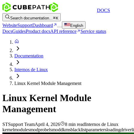
DOCS
Search documentation...
K
Website
Support
Dashboard
English
Docs
Guides
Product docs
API reference
Service status
Documentation
Internos de Linux
Linux Kernel Module Management
Linux Kernel Module
Management
ST
Support Team
April 4, 2026
8 min read
Internos de Linux
kernel
modules
modprobe
lsmod
dkms
blacklist
parameters
loading
driver
l