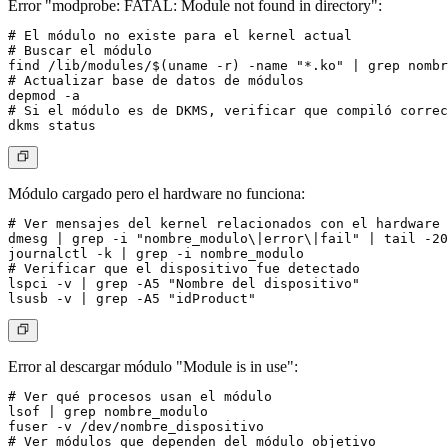
Error "modprobe: FATAL: Module not found in directory":
# El módulo no existe para el kernel actual

# Buscar el módulo

find /lib/modules/$(uname -r) -name "*.ko" | grep nombr
# Actualizar base de datos de módulos

depmod -a

# Si el módulo es de DKMS, verificar que compiló correc
Módulo cargado pero el hardware no funciona:
# Ver mensajes del kernel relacionados con el hardware

dmesg | grep -i "nombre_modulo\|error\|fail" | tail -20

journalctl -k | grep -i nombre_modulo

# Verificar que el dispositivo fue detectado

lspci -v | grep -A5 "Nombre del dispositivo"

Error al descargar módulo "Module is in use":
# Ver qué procesos usan el módulo

lsof | grep nombre_modulo

fuser -v /dev/nombre_dispositivo

# Ver módulos que dependen del módulo objetivo
