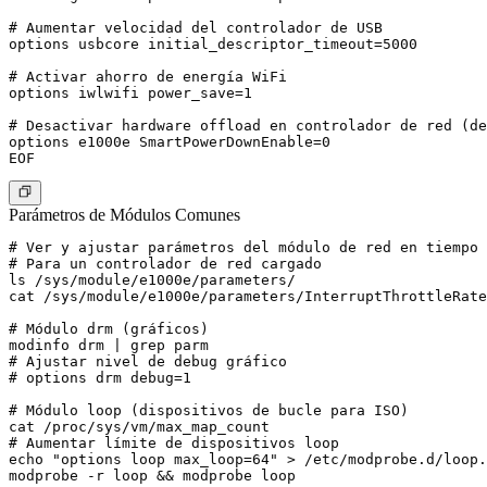
# Aumentar velocidad del controlador de USB

options usbcore initial_descriptor_timeout=5000

# Activar ahorro de energía WiFi

options iwlwifi power_save=1

# Desactivar hardware offload en controlador de red (de
options e1000e SmartPowerDownEnable=0

Parámetros de Módulos Comunes
# Ver y ajustar parámetros del módulo de red en tiempo 
# Para un controlador de red cargado

ls /sys/module/e1000e/parameters/

cat /sys/module/e1000e/parameters/InterruptThrottleRate

# Módulo drm (gráficos)

modinfo drm | grep parm

# Ajustar nivel de debug gráfico

# options drm debug=1

# Módulo loop (dispositivos de bucle para ISO)

cat /proc/sys/vm/max_map_count

# Aumentar límite de dispositivos loop

echo "options loop max_loop=64" > /etc/modprobe.d/loop.
modprobe -r loop && modprobe loop
