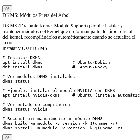
DKMS: Módulos Fuera del Árbol
DKMS (Dynamic Kernel Module Support) permite instalar y
mantener módulos del kernel que no forman parte del árbol oficial
del kernel, recompilándolos automáticamente cuando se actualiza el
kernel:
Instalar y Usar DKMS
# Instalar DKMS

apt install dkms            # Ubuntu/Debian

dnf install dkms            # CentOS/Rocky

# Ver módulos DKMS instalados

dkms status

# Ejemplo: instalar el módulo NVIDIA con DKMS

apt install nvidia-dkms     # Ubuntu (instala automátic
# Ver estado de compilación

dkms status nvidia

# Reconstruir manualmente un módulo DKMS

dkms build -m modulo -v version -k $(uname -r)
