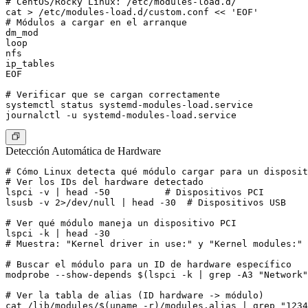
# CentOS/Rocky Linux: /etc/modules-load.d/

cat > /etc/modules-load.d/custom.conf << 'EOF'

# Módulos a cargar en el arranque

dm_mod

loop

nfs

ip_tables

EOF

# Verificar que se cargan correctamente

systemctl status systemd-modules-load.service

Detección Automática de Hardware
# Cómo Linux detecta qué módulo cargar para un disposit
# Ver los IDs del hardware detectado

lspci -v | head -50          # Dispositivos PCI

lsusb -v 2>/dev/null | head -30  # Dispositivos USB

# Ver qué módulo maneja un dispositivo PCI

lspci -k | head -30

# Muestra: "Kernel driver in use:" y "Kernel modules:"

# Buscar el módulo para un ID de hardware específico

modprobe --show-depends $(lspci -k | grep -A3 "Network"
# Ver la tabla de alias (ID hardware -> módulo)
