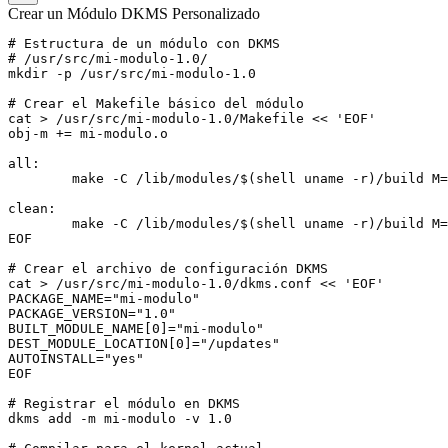
Crear un Módulo DKMS Personalizado
# Estructura de un módulo con DKMS

# /usr/src/mi-modulo-1.0/

mkdir -p /usr/src/mi-modulo-1.0

# Crear el Makefile básico del módulo

cat > /usr/src/mi-modulo-1.0/Makefile << 'EOF'

obj-m += mi-modulo.o

all:

	make -C /lib/modules/$(shell uname -r)/build M=$(PWD) modules

clean:

	make -C /lib/modules/$(shell uname -r)/build M=$(PWD) clean

EOF

# Crear el archivo de configuración DKMS

cat > /usr/src/mi-modulo-1.0/dkms.conf << 'EOF'

PACKAGE_NAME="mi-modulo"

PACKAGE_VERSION="1.0"

BUILT_MODULE_NAME[0]="mi-modulo"

DEST_MODULE_LOCATION[0]="/updates"

AUTOINSTALL="yes"

EOF

# Registrar el módulo en DKMS

dkms add -m mi-modulo -v 1.0
