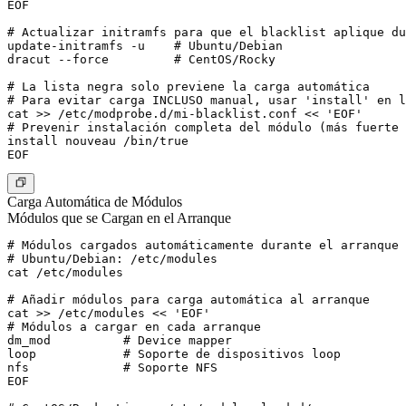
EOF

# Actualizar initramfs para que el blacklist aplique du
update-initramfs -u    # Ubuntu/Debian

dracut --force         # CentOS/Rocky

# La lista negra solo previene la carga automática

# Para evitar carga INCLUSO manual, usar 'install' en l
cat >> /etc/modprobe.d/mi-blacklist.conf << 'EOF'

# Prevenir instalación completa del módulo (más fuerte 
install nouveau /bin/true

Carga Automática de Módulos
Módulos que se Cargan en el Arranque
# Módulos cargados automáticamente durante el arranque

# Ubuntu/Debian: /etc/modules

cat /etc/modules

# Añadir módulos para carga automática al arranque

cat >> /etc/modules << 'EOF'

# Módulos a cargar en cada arranque

dm_mod          # Device mapper

loop            # Soporte de dispositivos loop

nfs             # Soporte NFS

EOF
