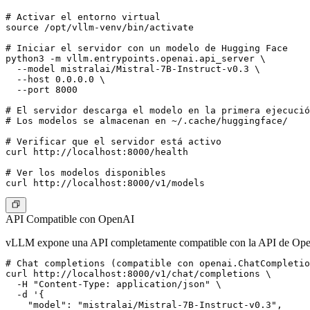
# Activar el entorno virtual

source /opt/vllm-venv/bin/activate

# Iniciar el servidor con un modelo de Hugging Face

python3 -m vllm.entrypoints.openai.api_server \

  --model mistralai/Mistral-7B-Instruct-v0.3 \

  --host 0.0.0.0 \

  --port 8000

# El servidor descarga el modelo en la primera ejecució
# Los modelos se almacenan en ~/.cache/huggingface/

# Verificar que el servidor está activo

curl http://localhost:8000/health

# Ver los modelos disponibles

API Compatible con OpenAI
vLLM expone una API completamente compatible con la API de OpenAI, 
# Chat completions (compatible con openai.ChatCompletio
curl http://localhost:8000/v1/chat/completions \

  -H "Content-Type: application/json" \

  -d '{

    "model": "mistralai/Mistral-7B-Instruct-v0.3",
