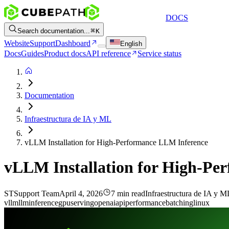
DOCS
Search documentation...
K
Website
Support
Dashboard
English
Docs
Guides
Product docs
API reference
Service status
Documentation
Infraestructura de IA y ML
vLLM Installation for High-Performance LLM Inference
vLLM Installation for High-Pe
ST
Support Team
April 4, 2026
7 min read
Infraestructura de IA y M
vllm
llm
inference
gpu
serving
openai
api
performance
batching
linux