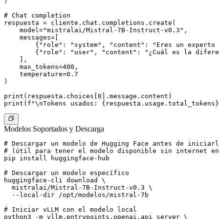
)

# Chat completion

respuesta = cliente.chat.completions.create(

    model="mistralai/Mistral-7B-Instruct-v0.3",

    messages=[

        {"role": "system", "content": "Eres un experto 
        {"role": "user", "content": "¿Cuál es la difere
    ],

    max_tokens=400,

    temperature=0.7

)

print(respuesta.choices[0].message.content)

Modelos Soportados y Descarga
# Descargar un modelo de Hugging Face antes de iniciarl
# (útil para tener el modelo disponible sin internet en
pip install huggingface-hub

# Descargar un modelo específico

huggingface-cli download \

  mistralai/Mistral-7B-Instruct-v0.3 \

  --local-dir /opt/modelos/mistral-7b

# Iniciar vLLM con el modelo local

python3 -m vllm.entrypoints.openai.api_server \
