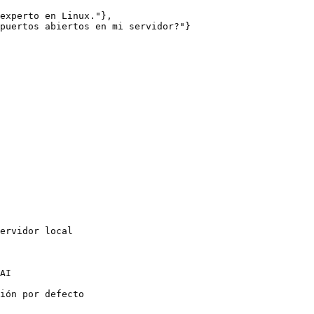
experto en Linux."},

puertos abiertos en mi servidor?"}

ervidor local

AI

ión por defecto
