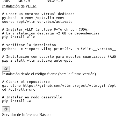
70B
140 GB
35-40 GB
Instalación de vLLM
# Crear un entorno virtual dedicado

python3 -m venv /opt/vllm-venv

source /opt/vllm-venv/bin/activate

# Instalar vLLM (incluye PyTorch con CUDA)

# La instalación descarga ~2 GB de dependencias

pip install vllm

# Verificar la instalación

python3 -c "import vllm; print(f'vLLM {vllm.__version__
# Instalación con soporte para modelos cuantizados (AWQ
Instalación desde el código fuente (para la última versión)
# Clonar el repositorio

git clone https://github.com/vllm-project/vllm.git /opt
cd /opt/vllm-src

# Instalar en modo desarrollo

Servidor de Inferencia Básico