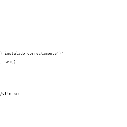
} instalado correctamente')"

, GPTQ)

/vllm-src
