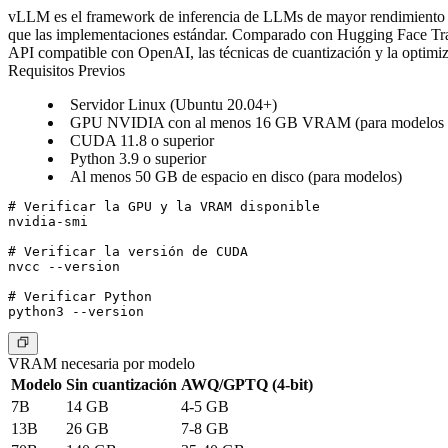
vLLM es el framework de inferencia de LLMs de mayor rendimiento di
que las implementaciones estándar. Comparado con Hugging Face Trans
API compatible con OpenAI, las técnicas de cuantización y la opti
Requisitos Previos
Servidor Linux (Ubuntu 20.04+)
GPU NVIDIA con al menos 16 GB VRAM (para modelos 7B
CUDA 11.8 o superior
Python 3.9 o superior
Al menos 50 GB de espacio en disco (para modelos)
# Verificar la GPU y la VRAM disponible

nvidia-smi

# Verificar la versión de CUDA

nvcc --version

# Verificar Python

VRAM necesaria por modelo
Modelo
Sin cuantización
AWQ/GPTQ (4-bit)
7B
14 GB
4-5 GB
13B
26 GB
7-8 GB