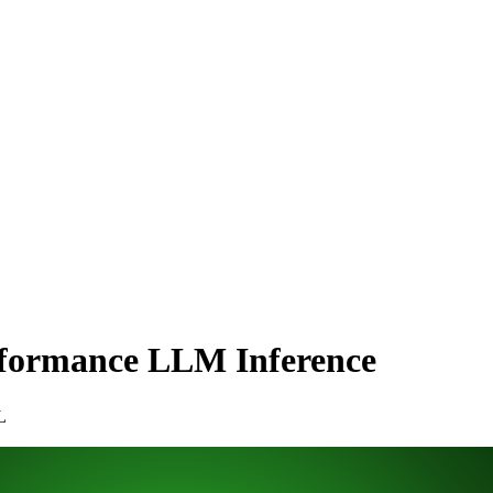
rformance LLM Inference
L