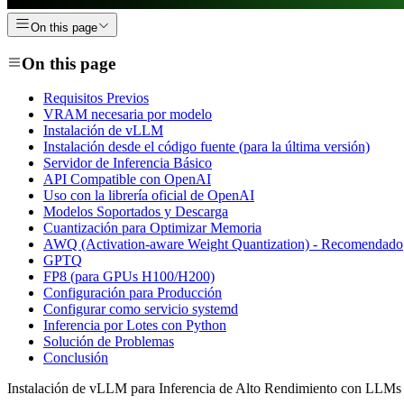
On this page
On this page
Requisitos Previos
VRAM necesaria por modelo
Instalación de vLLM
Instalación desde el código fuente (para la última versión)
Servidor de Inferencia Básico
API Compatible con OpenAI
Uso con la librería oficial de OpenAI
Modelos Soportados y Descarga
Cuantización para Optimizar Memoria
AWQ (Activation-aware Weight Quantization) - Recomendado
GPTQ
FP8 (para GPUs H100/H200)
Configuración para Producción
Configurar como servicio systemd
Inferencia por Lotes con Python
Solución de Problemas
Conclusión
Instalación de vLLM para Inferencia de Alto Rendimiento con LLMs