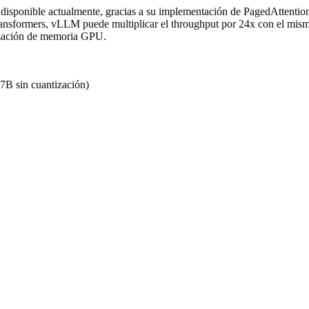
sponible actualmente, gracias a su implementación de PagedAttention
formers, vLLM puede multiplicar el throughput por 24x con el mismo h
mización de memoria GPU.
 sin cuantización)