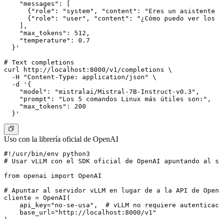
    "messages": [

      {"role": "system", "content": "Eres un asistente 
      {"role": "user", "content": "¿Cómo puedo ver los 
    ],

    "max_tokens": 512,

    "temperature": 0.7

  }'

# Text completions

curl http://localhost:8000/v1/completions \

  -H "Content-Type: application/json" \

  -d '{

    "model": "mistralai/Mistral-7B-Instruct-v0.3",

    "prompt": "Los 5 comandos Linux más útiles son:",

    "max_tokens": 200

Uso con la librería oficial de OpenAI
#!/usr/bin/env python3

# Usar vLLM con el SDK oficial de OpenAI apuntando al s
from openai import OpenAI

# Apuntar al servidor vLLM en lugar de a la API de Open
cliente = OpenAI(

    api_key="no-se-usa",  # vLLM no requiere autenticac
    base_url="http://localhost:8000/v1"
