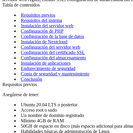
Tabla de contenidos
Requisitos previos
Requisitos del sistema
Instalación del servidor web
Configuración de PHP
Configuración de la base de datos
Instalación de Nextcloud
Configuración del servidor web
Configuración del certificado SSL
Configuración del almacenamiento
Instalación de aplicaciones
Endurecimiento de seguridad
Copia de seguridad y mantenimiento
Conclusión
Requisitos previos
Asegúrese de tener:
Ubuntu 20.04 LTS o posterior
Acceso root o sudo
Un nombre de dominio registrado
Mínimo 4GB de RAM
50GB de espacio en disco (más espacio adicional para alma
Habilidades básicas de administración de Linux