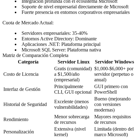
Integración profunda con el ecosistema Microsoft
Soporte de nivel empresarial directamente de Microsoft
Fuerte presencia en entornos corporativos empresariales
Cuota de Mercado Actual:
Servidores empresariales: 35-40%
Entornos Active Directory: Dominante
Aplicaciones .NET: Plataforma principal
Microsoft SQL Server: Plataforma nativa
Matriz de Comparación Completa
Categoría
Servidor Linux
Servidor Windows
Gratis (comunidad)
$1,000-$6,000+ por
Costo de Licencia
a $1,500/año
servidor (perpetuo o
(empresarial)
anual)
Principalmente
GUI primero con
Interfaz de Gestión
CLI, GUI opcional
PowerShell
Bueno (mejorando
Excelente (menos
Historial de Seguridad
con versiones
vulnerabilidades)
modernas)
Menor sobrecarga
Mayores requisitos
Rendimiento
de recursos
de recursos
Extensiva (nivel
Limitada (dentro del
Personalización
kernel)
marco Microsoft)