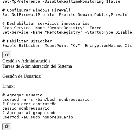
Set-MpPreference -DisableRealtimeMonitoring $false

# Configurar Windows Firewall

Set-NetFirewallProfile -Profile Domain,Public,Private -
# Deshabilitar servicios innecesarios

Stop-Service -Name "RemoteRegistry" -Force

Set-Service -Name "RemoteRegistry" -StartupType Disable
# Habilitar BitLocker

Gestión y Administración
Tareas de Administración del Sistema
Gestión de Usuarios:
Linux:
# Agregar usuario

useradd -m -s /bin/bash nombreusuario

# Establecer contraseña

passwd nombreusuario

# Agregar al grupo sudo
