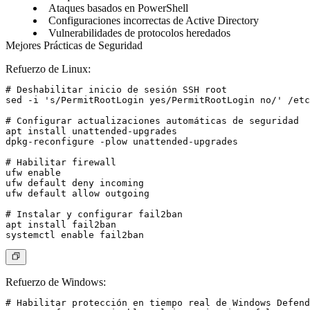
Ataques basados en PowerShell
Configuraciones incorrectas de Active Directory
Vulnerabilidades de protocolos heredados
Mejores Prácticas de Seguridad
Refuerzo de Linux:
# Deshabilitar inicio de sesión SSH root

sed -i 's/PermitRootLogin yes/PermitRootLogin no/' /etc
# Configurar actualizaciones automáticas de seguridad

apt install unattended-upgrades

dpkg-reconfigure -plow unattended-upgrades

# Habilitar firewall

ufw enable

ufw default deny incoming

ufw default allow outgoing

# Instalar y configurar fail2ban

apt install fail2ban

Refuerzo de Windows:
# Habilitar protección en tiempo real de Windows Defend