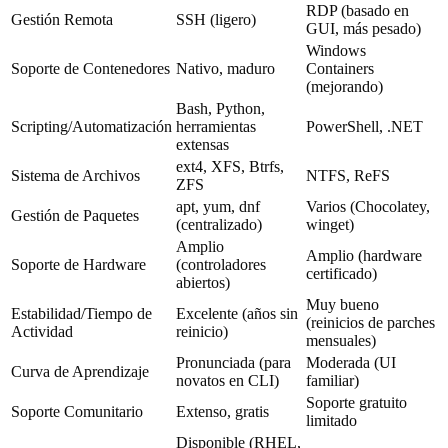
RDP (basado en
Gestión Remota
SSH (ligero)
GUI, más pesado)
Windows
Soporte de Contenedores
Nativo, maduro
Containers
(mejorando)
Bash, Python,
Scripting/Automatización
herramientas
PowerShell, .NET
extensas
ext4, XFS, Btrfs,
Sistema de Archivos
NTFS, ReFS
ZFS
apt, yum, dnf
Varios (Chocolatey,
Gestión de Paquetes
(centralizado)
winget)
Amplio
Amplio (hardware
Soporte de Hardware
(controladores
certificado)
abiertos)
Muy bueno
Estabilidad/Tiempo de
Excelente (años sin
(reinicios de parches
Actividad
reinicio)
mensuales)
Pronunciada (para
Moderada (UI
Curva de Aprendizaje
novatos en CLI)
familiar)
Soporte gratuito
Soporte Comunitario
Extenso, gratis
limitado
Disponible (RHEL,