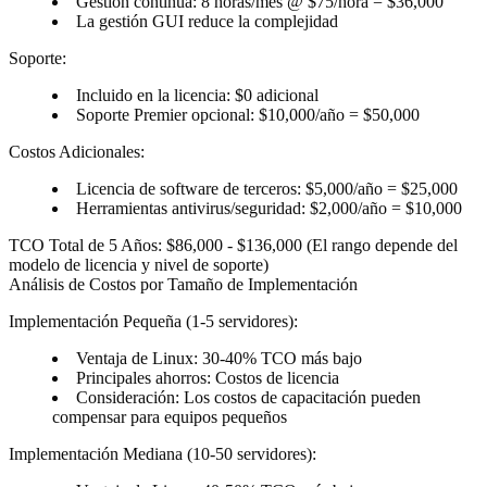
Gestión continua: 8 horas/mes @ $75/hora = $36,000
La gestión GUI reduce la complejidad
Soporte:
Incluido en la licencia: $0 adicional
Soporte Premier opcional: $10,000/año = $50,000
Costos Adicionales:
Licencia de software de terceros: $5,000/año = $25,000
Herramientas antivirus/seguridad: $2,000/año = $10,000
TCO Total de 5 Años: $86,000 - $136,000
(El rango depende del
modelo de licencia y nivel de soporte)
Análisis de Costos por Tamaño de Implementación
Implementación Pequeña (1-5 servidores):
Ventaja de Linux: 30-40% TCO más bajo
Principales ahorros: Costos de licencia
Consideración: Los costos de capacitación pueden
compensar para equipos pequeños
Implementación Mediana (10-50 servidores):