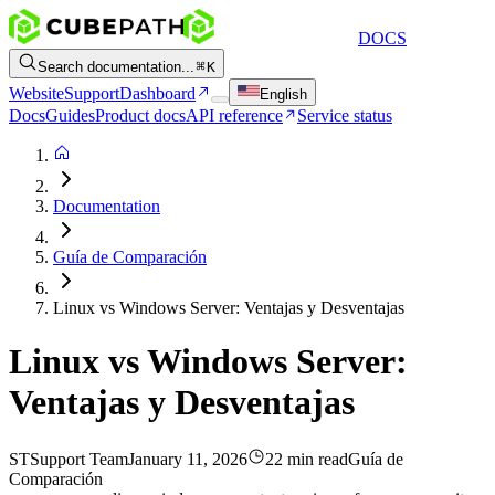
DOCS
Search documentation...
K
Website
Support
Dashboard
English
Docs
Guides
Product docs
API reference
Service status
Documentation
Guía de Comparación
Linux vs Windows Server: Ventajas y Desventajas
Linux vs Windows Server:
Ventajas y Desventajas
ST
Support Team
January 11, 2026
22 min read
Guía de
Comparación