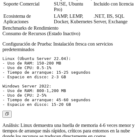
Soporte Comercial
SUSE, Ubuntu
Incluido con licencia
Pro)
Ecosistema de
LAMP, LEMP,
.NET, IIS, SQL
Aplicaciones
Docker, Kubernetes
Server, Exchange
Benchmarks de Rendimiento
Consumo de Recursos (Estado Inactivo)
Configuración de Prueba:
Instalación fresca con servicios
predeterminados
Linux (Ubuntu Server 22.04):

- Uso de RAM: 150-200 MB

- Uso de CPU: 0.5-1%

- Tiempo de arranque: 15-25 segundos

- Espacio en disco: 2-3 GB

Windows Server 2022:

- Uso de RAM: 800-1,200 MB

- Uso de CPU: 2-5%

- Tiempo de arranque: 45-60 segundos

Análisis:
Linux demuestra una huella de memoria 4-6 veces menor y
tiempos de arranque más rápidos, críticos para entornos en la nube
donde los recursos se traducen directamente en costos.