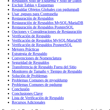
Respaldos Solo de Esquema y Solo de Datos
Excluir Tablas y Esquemas
Respaldar Objetos Globales con pgdumpall
Usar .pgpass para Contraseña
Restauración de Respaldos
Restauración de Respaldos MySQL/MariaDB
Restauración de Respaldos PostgreSQL
Opciones y Consideraciones de Restauración
Verificación de Respaldo
Verificación de Respaldos MySQL/MariaDB
Verificación de Respaldos PostgreSQL
Mejores Prácticas
Estrategia de Respaldo
Convenciones de Nomenclatura
Seguridad de Respaldos
Transferencia de Respaldo Fuera del Sitio
Monitoreo de Tamaño y Tiempo de Respaldo
Solución de Problemas
Problemas Comunes de mysqldump
Problemas Comunes de pgdump
Conclusión
Conclusiones Clave
Lista de Verificación de Respaldo
Recursos Adicionales