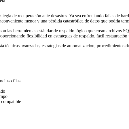
eta
rategia de recuperación ante desastres. Ya sea enfrentando fallas de ha
 inconveniente menor y una pérdida catastrófica de datos que podría ter
s herramientas estándar de respaldo lógico que crean archivos SQL p
oporcionando flexibilidad en estrategias de respaldo, fácil restauración 
ta técnicas avanzadas, estrategias de automatización, procedimientos de
s
ncluso filas
ldo
iempo
r compatible