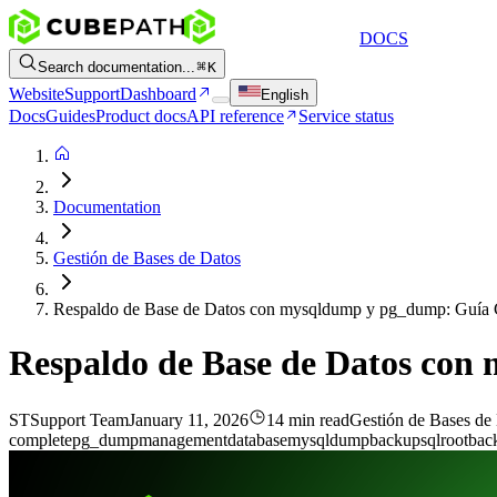
DOCS
Search documentation...
K
Website
Support
Dashboard
English
Docs
Guides
Product docs
API reference
Service status
Documentation
Gestión de Bases de Datos
Respaldo de Base de Datos con mysqldump y pg_dump: Guía
Respaldo de Base de Datos co
ST
Support Team
January 11, 2026
14 min read
Gestión de Bases de
complete
pg_dump
management
database
mysqldump
backup
sql
root
bac