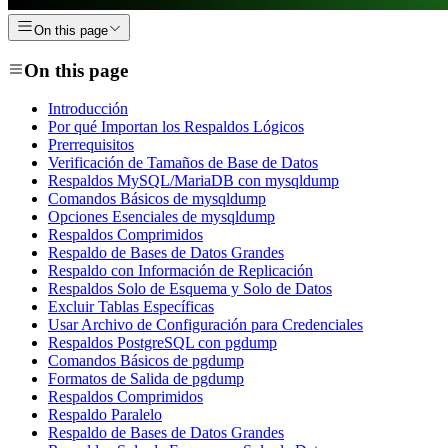
On this page
On this page
Introducción
Por qué Importan los Respaldos Lógicos
Prerrequisitos
Verificación de Tamaños de Base de Datos
Respaldos MySQL/MariaDB con mysqldump
Comandos Básicos de mysqldump
Opciones Esenciales de mysqldump
Respaldos Comprimidos
Respaldo de Bases de Datos Grandes
Respaldo con Información de Replicación
Respaldos Solo de Esquema y Solo de Datos
Excluir Tablas Específicas
Usar Archivo de Configuración para Credenciales
Respaldos PostgreSQL con pgdump
Comandos Básicos de pgdump
Formatos de Salida de pgdump
Respaldos Comprimidos
Respaldo Paralelo
Respaldo de Bases de Datos Grandes