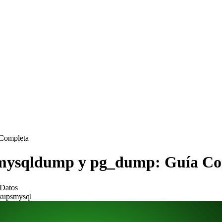
 Completa
n mysqldump y pg_dump: Guía C
 Datos
kups
mysql