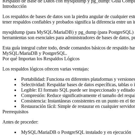
Respaldo de Base de Datos con mysqldump y pg_dump: Guía Compl
Introducción
Los respaldos de bases de datos son la piedra angular de cualquier est
tener respaldos confiables y probados significa la diferencia entre un
mysqldump (para MySQL/MariaDB) y pg_dump (para PostgreSQL) son la
herramientas son esenciales para administradores de bases de datos, pr
Esta guía integral cubre todo, desde comandos básicos de respaldo has
MySQL/MariaDB y PostgreSQL.
Por qué Importan los Respaldos Lógicos
Los respaldos lógicos ofrecen varias ventajas:
Portabilidad
: Funciona en diferentes plataformas y versione
Selectividad
: Respaldar bases de datos específicas, tablas o i
Legible
: El formato SQL puede ser inspeccionado y editado
Compresión
: Reduce significativamente el tamaño del respa
Consistencia
: Instantáneas consistentes en un punto en el t
Restauración fácil
: Simple de restaurar en cualquier servido
Prerrequisitos
Antes de proceder:
MySQL/MariaDB o PostgreSQL instalado y en ejecución