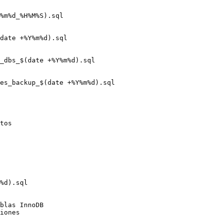
%m%d_%H%M%S).sql

date +%Y%m%d).sql

_dbs_$(date +%Y%m%d).sql

tos

%d).sql

blas InnoDB

iones
