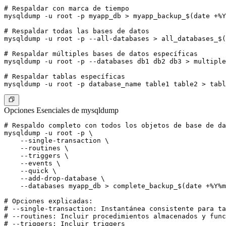
# Respaldar con marca de tiempo

mysqldump -u root -p myapp_db > myapp_backup_$(date +%Y
# Respaldar todas las bases de datos

mysqldump -u root -p --all-databases > all_databases_$(
# Respaldar múltiples bases de datos específicas

mysqldump -u root -p --databases db1 db2 db3 > multiple
# Respaldar tablas específicas

Opciones Esenciales de mysqldump
# Respaldo completo con todos los objetos de base de da
mysqldump -u root -p \

    --single-transaction \

    --routines \

    --triggers \

    --events \

    --quick \

    --add-drop-database \

    --databases myapp_db > complete_backup_$(date +%Y%m
# Opciones explicadas:

# --single-transaction: Instantánea consistente para ta
# --routines: Incluir procedimientos almacenados y func
# --triggers: Incluir triggers
