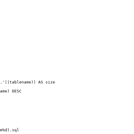
.'||tablename)) AS size

ame) DESC

m%d).sql
