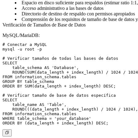
Espacio en disco suficiente para respaldos (estimar ratio 1:
Acceso administrativo a las bases de datos
Directorio de destino de respaldo con permisos apropiados
Comprensión de los requisitos de tamaño de base de datos y
Verificación de Tamaños de Base de Datos
MySQL/MariaDB:
# Conectar a MySQL

mysql -u root -p

# Verificar tamaños de todas las bases de datos

SELECT

    table_schema AS 'Database',

    ROUND(SUM(data_length + index_length) / 1024 / 1024
FROM information_schema.tables

GROUP BY table_schema

ORDER BY SUM(data_length + index_length) DESC;

# Verificar tamaño de base de datos específica

SELECT

    table_name AS 'Table',

    ROUND(((data_length + index_length) / 1024 / 1024),
FROM information_schema.tables

WHERE table_schema = 'your_database'
