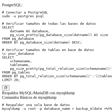
PostgreSQL:
# Conectar a PostgreSQL

sudo -u postgres psql

# Verificar tamaños de todas las bases de datos

SELECT

    datname AS database,

    pg_size_pretty(pg_database_size(datname)) AS size

FROM pg_database

ORDER BY pg_database_size(datname) DESC;

# Verificar tamaños de tablas en base de datos

\c your_database

SELECT

    schemaname,

    tablename,

    pg_size_pretty(pg_total_relation_size(schemaname||'
FROM pg_tables

ORDER BY pg_total_relation_size(schemaname||'.'||tablen
Respaldos MySQL/MariaDB con mysqldump
Comandos Básicos de mysqldump
# Respaldar una sola base de datos

mysqldump -u root -p database_name > backup_$(date +%Y%