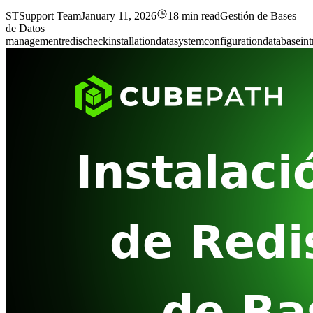
ST
Support Team
January 11, 2026
18 min read
Gestión de Bases
de Datos
management
redis
check
installation
data
system
configuration
database
in