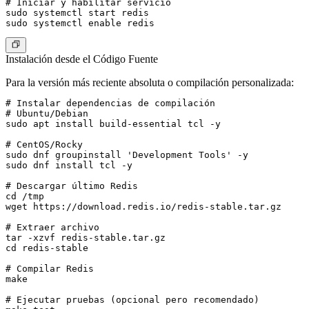
# Iniciar y habilitar servicio

sudo systemctl start redis

Instalación desde el Código Fuente
Para la versión más reciente absoluta o compilación personalizada:
# Instalar dependencias de compilación

# Ubuntu/Debian

sudo apt install build-essential tcl -y

# CentOS/Rocky

sudo dnf groupinstall 'Development Tools' -y

sudo dnf install tcl -y

# Descargar último Redis

cd /tmp

wget https://download.redis.io/redis-stable.tar.gz

# Extraer archivo

tar -xzvf redis-stable.tar.gz

cd redis-stable

# Compilar Redis

make

# Ejecutar pruebas (opcional pero recomendado)
