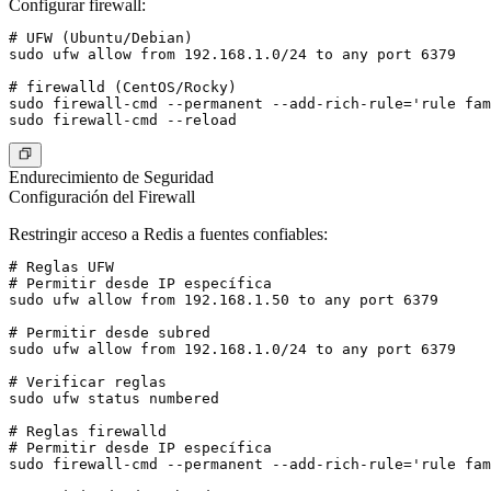
Configurar firewall:
# UFW (Ubuntu/Debian)

sudo ufw allow from 192.168.1.0/24 to any port 6379

# firewalld (CentOS/Rocky)

sudo firewall-cmd --permanent --add-rich-rule='rule fam
Endurecimiento de Seguridad
Configuración del Firewall
Restringir acceso a Redis a fuentes confiables:
# Reglas UFW

# Permitir desde IP específica

sudo ufw allow from 192.168.1.50 to any port 6379

# Permitir desde subred

sudo ufw allow from 192.168.1.0/24 to any port 6379

# Verificar reglas

sudo ufw status numbered

# Reglas firewalld

# Permitir desde IP específica

sudo firewall-cmd --permanent --add-rich-rule='rule fam