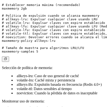
# Establecer memoria máxima (recomendado)

maxmemory 2gb

# Política de expulsión cuando se alcanza maxmemory

# allkeys-lru: Expulsar cualquier clave usando LRU

# volatile-lru: Expulsar claves con expire establecido 
# allkeys-lfu: Expulsar cualquier clave usando LFU (Red
# volatile-lfu: Expulsar claves con expire establecido 
# volatile-ttl: Expulsar claves con expire establecido,
# noeviction: Devolver errores cuando se alcanza el lím
maxmemory-policy allkeys-lru

# Tamaño de muestra para algoritmos LRU/LFU

Selección de política de memoria:
allkeys-lru
: Caso de uso general de caché
volatile-lru
: Caché mixta y persistencia
allkeys-lfu
: Expulsión basada en frecuencia (Redis 4.0+)
volatile-ttl
: Datos sensibles al tiempo
noeviction
: Cuando la pérdida de datos es inaceptable
Monitorear uso de memoria: