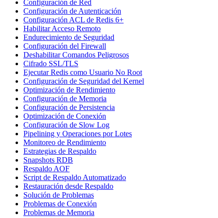
Configuración de Red
Configuración de Autenticación
Configuración ACL de Redis 6+
Habilitar Acceso Remoto
Endurecimiento de Seguridad
Configuración del Firewall
Deshabilitar Comandos Peligrosos
Cifrado SSL/TLS
Ejecutar Redis como Usuario No Root
Configuración de Seguridad del Kernel
Optimización de Rendimiento
Configuración de Memoria
Configuración de Persistencia
Optimización de Conexión
Configuración de Slow Log
Pipelining y Operaciones por Lotes
Monitoreo de Rendimiento
Estrategias de Respaldo
Snapshots RDB
Respaldo AOF
Script de Respaldo Automatizado
Restauración desde Respaldo
Solución de Problemas
Problemas de Conexión
Problemas de Memoria