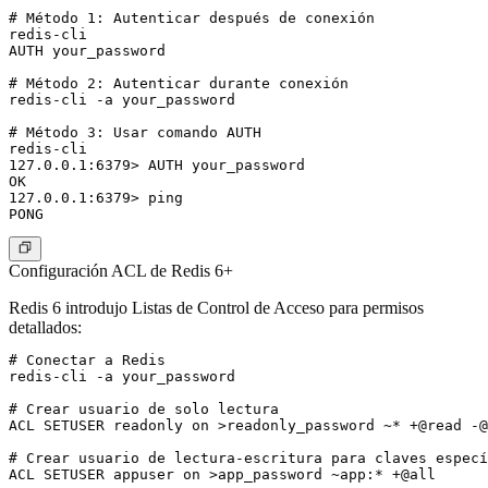
# Método 1: Autenticar después de conexión

redis-cli

AUTH your_password

# Método 2: Autenticar durante conexión

redis-cli -a your_password

# Método 3: Usar comando AUTH

redis-cli

127.0.0.1:6379> AUTH your_password

OK

127.0.0.1:6379> ping

Configuración ACL de Redis 6+
Redis 6 introdujo Listas de Control de Acceso para permisos
detallados:
# Conectar a Redis

redis-cli -a your_password

# Crear usuario de solo lectura

ACL SETUSER readonly on >readonly_password ~* +@read -@
# Crear usuario de lectura-escritura para claves especí
ACL SETUSER appuser on >app_password ~app:* +@all
