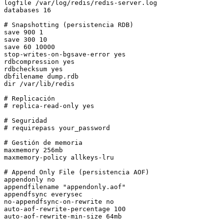
logfile /var/log/redis/redis-server.log

databases 16

# Snapshotting (persistencia RDB)

save 900 1

save 300 10

save 60 10000

stop-writes-on-bgsave-error yes

rdbcompression yes

rdbchecksum yes

dbfilename dump.rdb

dir /var/lib/redis

# Replicación

# replica-read-only yes

# Seguridad

# requirepass your_password

# Gestión de memoria

maxmemory 256mb

maxmemory-policy allkeys-lru

# Append Only File (persistencia AOF)

appendonly no

appendfilename "appendonly.aof"

appendfsync everysec

no-appendfsync-on-rewrite no

auto-aof-rewrite-percentage 100
