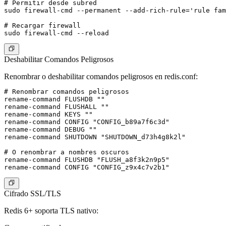
# Permitir desde subred

sudo firewall-cmd --permanent --add-rich-rule='rule fam
# Recargar firewall

Deshabilitar Comandos Peligrosos
Renombrar o deshabilitar comandos peligrosos en redis.conf:
# Renombrar comandos peligrosos

rename-command FLUSHDB ""

rename-command FLUSHALL ""

rename-command KEYS ""

rename-command CONFIG "CONFIG_b89a7f6c3d"

rename-command DEBUG ""

rename-command SHUTDOWN "SHUTDOWN_d73h4g8k2l"

# O renombrar a nombres oscuros

rename-command FLUSHDB "FLUSH_a8f3k2n9p5"

Cifrado SSL/TLS
Redis 6+ soporta TLS nativo: