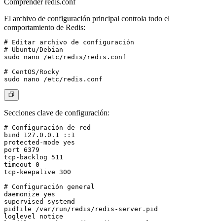
Comprender redis.conf
El archivo de configuración principal controla todo el
comportamiento de Redis:
# Editar archivo de configuración

# Ubuntu/Debian

sudo nano /etc/redis/redis.conf

# CentOS/Rocky

Secciones clave de configuración:
# Configuración de red

bind 127.0.0.1 ::1

protected-mode yes

port 6379

tcp-backlog 511

timeout 0

tcp-keepalive 300

# Configuración general

daemonize yes

supervised systemd

pidfile /var/run/redis/redis-server.pid

loglevel notice
