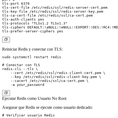
tls-port 6379

tls-cert-file /etc/redis/ssl/redis-server-cert.pem

tls-key-file /etc/redis/ssl/redis-server-key.pem

tls-ca-cert-file /etc/redis/ssl/ca-cert.pem

tls-auth-clients yes

tls-protocols "TLSv1.2 TLSv1.3"

tls-ciphers DEFAULT:!aNULL:!eNULL:!EXPORT:!DES:!RC4:!MD
Reiniciar Redis y conectar con TLS:
sudo systemctl restart redis

# Conectar con TLS

redis-cli --tls \

    --cert /etc/redis/ssl/redis-client-cert.pem \

    --key /etc/redis/ssl/redis-client-key.pem \

    --cacert /etc/redis/ssl/ca-cert.pem \

Ejecutar Redis como Usuario No Root
Asegurar que Redis se ejecute como usuario dedicado:
# Verificar usuario Redis
