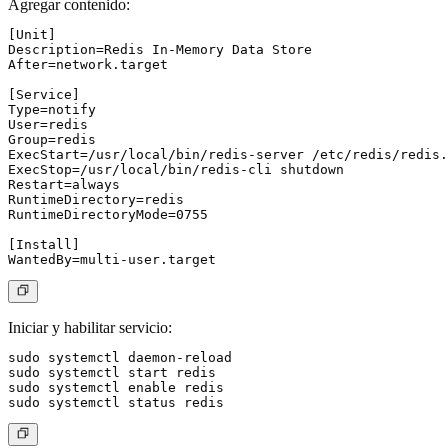
Agregar contenido:
[Unit]

Description=Redis In-Memory Data Store

After=network.target

[Service]

Type=notify

User=redis

Group=redis

ExecStart=/usr/local/bin/redis-server /etc/redis/redis.
ExecStop=/usr/local/bin/redis-cli shutdown

Restart=always

RuntimeDirectory=redis

RuntimeDirectoryMode=0755

[Install]

Iniciar y habilitar servicio:
sudo systemctl daemon-reload

sudo systemctl start redis

sudo systemctl enable redis
