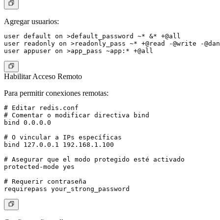
Agregar usuarios:
user default on >default_password ~* &* +@all

user readonly on >readonly_pass ~* +@read -@write -@dan
Habilitar Acceso Remoto
Para permitir conexiones remotas:
# Editar redis.conf

# Comentar o modificar directiva bind

bind 0.0.0.0

# O vincular a IPs específicas

bind 127.0.0.1 192.168.1.100

# Asegurar que el modo protegido esté activado

protected-mode yes

# Requerir contraseña
