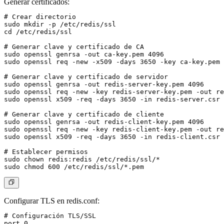
Generar certificados:
# Crear directorio

sudo mkdir -p /etc/redis/ssl

cd /etc/redis/ssl

# Generar clave y certificado de CA

sudo openssl genrsa -out ca-key.pem 4096

sudo openssl req -new -x509 -days 3650 -key ca-key.pem 
# Generar clave y certificado de servidor

sudo openssl genrsa -out redis-server-key.pem 4096

sudo openssl req -new -key redis-server-key.pem -out re
sudo openssl x509 -req -days 3650 -in redis-server.csr 
# Generar clave y certificado de cliente

sudo openssl genrsa -out redis-client-key.pem 4096

sudo openssl req -new -key redis-client-key.pem -out re
sudo openssl x509 -req -days 3650 -in redis-client.csr 
# Establecer permisos

sudo chown redis:redis /etc/redis/ssl/*

Configurar TLS en redis.conf:
# Configuración TLS/SSL

port 0
