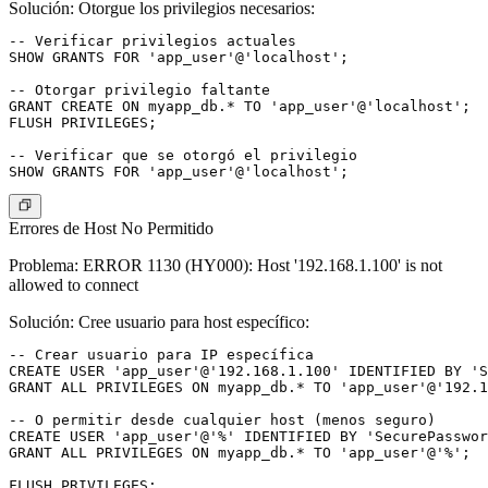
Solución
: Otorgue los privilegios necesarios:
-- Verificar privilegios actuales

SHOW GRANTS FOR 'app_user'@'localhost';

-- Otorgar privilegio faltante

GRANT CREATE ON myapp_db.* TO 'app_user'@'localhost';

FLUSH PRIVILEGES;

-- Verificar que se otorgó el privilegio

Errores de Host No Permitido
Problema
: ERROR 1130 (HY000): Host '192.168.1.100' is not
allowed to connect
Solución
: Cree usuario para host específico:
-- Crear usuario para IP específica

CREATE USER 'app_user'@'192.168.1.100' IDENTIFIED BY 'S
GRANT ALL PRIVILEGES ON myapp_db.* TO 'app_user'@'192.1
-- O permitir desde cualquier host (menos seguro)

CREATE USER 'app_user'@'%' IDENTIFIED BY 'SecurePasswor
GRANT ALL PRIVILEGES ON myapp_db.* TO 'app_user'@'%';
