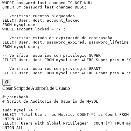
WHERE password_last_changed IS NOT NULL

ORDER BY password_last_changed DESC;

-- Verificar cuentas bloqueadas

SELECT User, Host, account_locked

FROM mysql.user

WHERE account_locked = 'Y';

-- Verificar estado de expiración de contraseña

SELECT User, Host, password_expired, password_lifetime

FROM mysql.user;

-- Verificar usuarios con privilegio SUPER

SELECT User, Host FROM mysql.user WHERE Super_priv = 'Y
-- Verificar usuarios con privilegio GRANT

Crear Script de Auditoría de Usuario
#!/bin/bash

# Script de Auditoría de Usuario de MySQL

sudo mysql -e "

SELECT 'Total Users' as Metric, COUNT(*) as Count FROM 
UNION ALL

SELECT 'Users with Global Privileges', COUNT(*) FROM my
UNION ALL
