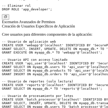
-- Eliminar rol

Escenarios Avanzados de Permisos
Creación de Usuarios Específicos de Aplicación
Cree usuarios para diferentes componentes de la aplicación:
-- Usuario de aplicación web

CREATE USER 'webapp'@'localhost' IDENTIFIED BY 'SecureP
GRANT SELECT, INSERT, UPDATE, DELETE ON myapp_db.* TO '
GRANT EXECUTE ON myapp_db.* TO 'webapp'@'localhost';

-- Usuario API con acceso limitado

CREATE USER 'api_user'@'localhost' IDENTIFIED BY 'Secur
GRANT SELECT ON myapp_db.users TO 'api_user'@'localhost
GRANT SELECT ON myapp_db.products TO 'api_user'@'localh
GRANT INSERT ON myapp_db.orders TO 'api_user'@'localhos
-- Usuario de reportes (solo lectura)

CREATE USER 'reports'@'localhost' IDENTIFIED BY 'Secure
GRANT SELECT ON myapp_db.* TO 'reports'@'localhost';

-- Usuario de procesamiento por lotes

CREATE USER 'batch_processor'@'localhost' IDENTIFIED BY
GRANT SELECT, INSERT, UPDATE, DELETE ON myapp_db.transa
GRANT SELECT ON myapp_db.users TO 'batch_processor'@'lo