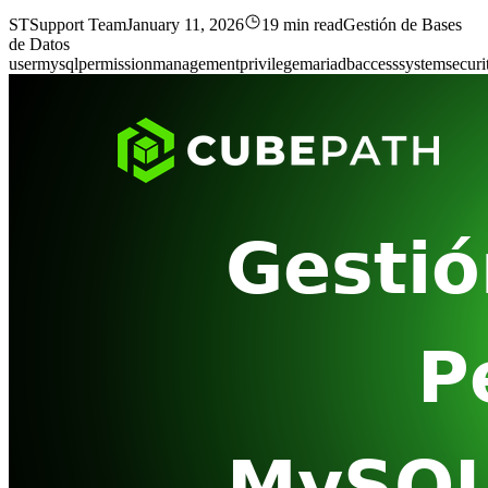
ST
Support Team
January 11, 2026
19 min read
Gestión de Bases
de Datos
user
mysql
permission
management
privilege
mariadb
access
system
securi