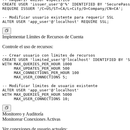
CREATE USER 'issuer_user'@'%' IDENTIFIED BY 'SecurePass
REQUIRE ISSUER '/C=US/ST=CA/L=City/O=Company/CN=CA';

-- Modificar usuario existente para requerir SSL

Implementar Límites de Recursos de Cuenta
Controle el uso de recursos:
-- Crear usuario con límites de recursos

CREATE USER 'limited_user'@'localhost' IDENTIFIED BY 'S
WITH MAX_QUERIES_PER_HOUR 1000

     MAX_UPDATES_PER_HOUR 500

     MAX_CONNECTIONS_PER_HOUR 100

     MAX_USER_CONNECTIONS 5;

-- Modificar límites de usuario existente

ALTER USER 'app_user'@'localhost'

WITH MAX_QUERIES_PER_HOUR 5000

Monitoreo y Auditoría
Monitorear Conexiones Activas
Ver conexiones de usuario actuales: