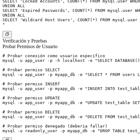
SELECT 'Locked Accounts', COUNT(*) FROM mysql.user WHER
UNION ALL

SELECT 'Expired Passwords', COUNT(*) FROM mysql.user WH
UNION ALL

SELECT 'Wildcard Host Users', COUNT(*) FROM mysql.user 
Verificación y Pruebas
Probar Permisos de Usuario
# Probar conexión como usuario específico

mysql -u app_user -p -h localhost -e "SELECT DATABASE()
# Probar permiso SELECT

mysql -u app_user -p myapp_db -e "SELECT * FROM users L
# Probar permiso INSERT

mysql -u app_user -p myapp_db -e "INSERT INTO test_tabl
# Probar permiso UPDATE

mysql -u app_user -p myapp_db -e "UPDATE test_table SET
# Probar permiso DELETE

mysql -u app_user -p myapp_db -e "DELETE FROM test_tabl
# Probar permiso denegado (debería fallar)
