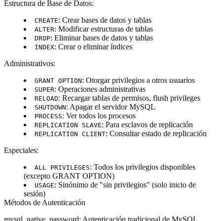
Estructura de Base de Datos
:
: Crear bases de datos y tablas
CREATE
: Modificar estructuras de tablas
ALTER
: Eliminar bases de datos y tablas
DROP
: Crear o eliminar índices
INDEX
Administrativos
:
: Otorgar privilegios a otros usuarios
GRANT OPTION
: Operaciones administrativas
SUPER
: Recargar tablas de permisos, flush privileges
RELOAD
: Apagar el servidor MySQL
SHUTDOWN
: Ver todos los procesos
PROCESS
: Para esclavos de replicación
REPLICATION SLAVE
: Consultar estado de replicación
REPLICATION CLIENT
Especiales
:
: Todos los privilegios disponibles
ALL PRIVILEGES
(excepto GRANT OPTION)
: Sinónimo de "sin privilegios" (solo inicio de
USAGE
sesión)
Métodos de Autenticación
mysql_native_password
: Autenticación tradicional de MySQL