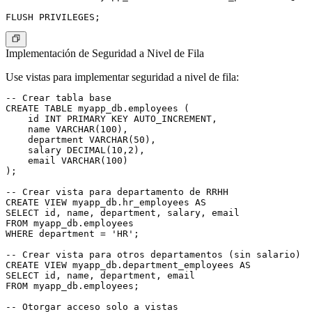
Implementación de Seguridad a Nivel de Fila
Use vistas para implementar seguridad a nivel de fila:
-- Crear tabla base

CREATE TABLE myapp_db.employees (

    id INT PRIMARY KEY AUTO_INCREMENT,

    name VARCHAR(100),

    department VARCHAR(50),

    salary DECIMAL(10,2),

    email VARCHAR(100)

);

-- Crear vista para departamento de RRHH

CREATE VIEW myapp_db.hr_employees AS

SELECT id, name, department, salary, email

FROM myapp_db.employees

WHERE department = 'HR';

-- Crear vista para otros departamentos (sin salario)

CREATE VIEW myapp_db.department_employees AS

SELECT id, name, department, email

FROM myapp_db.employees;

-- Otorgar acceso solo a vistas
