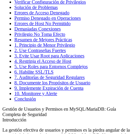
Verificar Configuración de Privilegios
Solución de Problemas
Errores de Acceso Denegado
Permiso Denegado en Operaciones
Errores de Host No Permitido
Demasiadas Conexiones
Privilegio No Toma Efecto
Resumen de Mejores Prácticas
1. Principio de Menor Privilegio
2. Use Contraseñas Fuertes
3. Evite Usar Root para Aplicaciones
4. Restrinja el Acceso de Host
5. Use Roles para Entornos Complejos
6. Habilite SSL/TLS
7. Auditorías de Seguridad Regulares
8. Documente los Propósitos de Usuario
9. Implemente Expiración de Cuenta
10. Monitoree y Alerte
Conclusión
Gestión de Usuarios y Permisos en MySQL/MariaDB: Guía
Completa de Seguridad
Introducción
La gestión efectiva de usuarios y permisos es la piedra angular de la