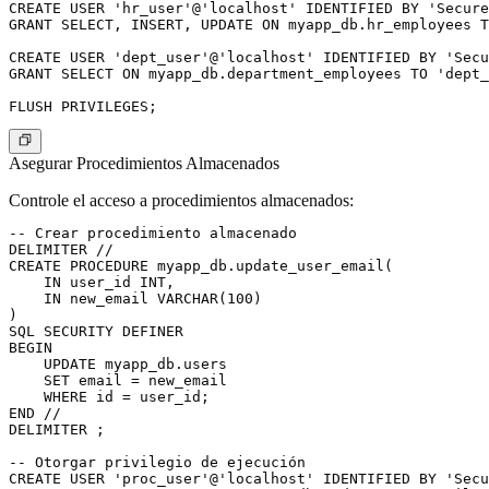
CREATE USER 'hr_user'@'localhost' IDENTIFIED BY 'Secure
GRANT SELECT, INSERT, UPDATE ON myapp_db.hr_employees T
CREATE USER 'dept_user'@'localhost' IDENTIFIED BY 'Secu
GRANT SELECT ON myapp_db.department_employees TO 'dept_
Asegurar Procedimientos Almacenados
Controle el acceso a procedimientos almacenados:
-- Crear procedimiento almacenado

DELIMITER //

CREATE PROCEDURE myapp_db.update_user_email(

    IN user_id INT,

    IN new_email VARCHAR(100)

)

SQL SECURITY DEFINER

BEGIN

    UPDATE myapp_db.users

    SET email = new_email

    WHERE id = user_id;

END //

DELIMITER ;

-- Otorgar privilegio de ejecución

CREATE USER 'proc_user'@'localhost' IDENTIFIED BY 'Secu