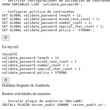
-- Verificar configuraciones de validación de contraseñ
SHOW VARIABLES LIKE 'validate_password%';

-- Configurar política de contraseñas

SET GLOBAL validate_password.length = 12;

SET GLOBAL validate_password.mixed_case_count = 1;

SET GLOBAL validate_password.number_count = 1;

SET GLOBAL validate_password.special_char_count = 1;

En my.cnf:
[mysqld]

validate_password.length = 12

validate_password.mixed_case_count = 1

validate_password.number_count = 1

validate_password.special_char_count = 1

Habilitar Registro de Auditoría
Rastree actividades de usuarios:
-- Instalar plugin de auditoría (MariaDB)

INSTALL PLUGIN server_audit SONAME 'server_audit.so';
