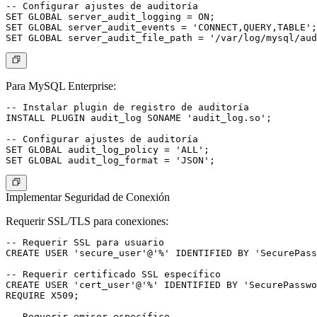
-- Configurar ajustes de auditoría

SET GLOBAL server_audit_logging = ON;

SET GLOBAL server_audit_events = 'CONNECT,QUERY,TABLE';

Para MySQL Enterprise:
-- Instalar plugin de registro de auditoría

INSTALL PLUGIN audit_log SONAME 'audit_log.so';

-- Configurar ajustes de auditoría

SET GLOBAL audit_log_policy = 'ALL';

Implementar Seguridad de Conexión
Requerir SSL/TLS para conexiones:
-- Requerir SSL para usuario

CREATE USER 'secure_user'@'%' IDENTIFIED BY 'SecurePass
-- Requerir certificado SSL específico

CREATE USER 'cert_user'@'%' IDENTIFIED BY 'SecurePasswo
REQUIRE X509;

-- Requerir emisor específico
