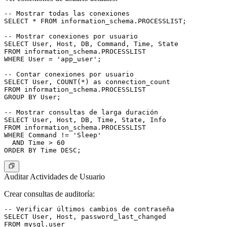
-- Mostrar todas las conexiones

SELECT * FROM information_schema.PROCESSLIST;

-- Mostrar conexiones por usuario

SELECT User, Host, DB, Command, Time, State

FROM information_schema.PROCESSLIST

WHERE User = 'app_user';

-- Contar conexiones por usuario

SELECT User, COUNT(*) as connection_count

FROM information_schema.PROCESSLIST

GROUP BY User;

-- Mostrar consultas de larga duración

SELECT User, Host, DB, Time, State, Info

FROM information_schema.PROCESSLIST

WHERE Command != 'Sleep'

  AND Time > 60

Auditar Actividades de Usuario
Crear consultas de auditoría:
-- Verificar últimos cambios de contraseña

SELECT User, Host, password_last_changed

FROM mysql.user
