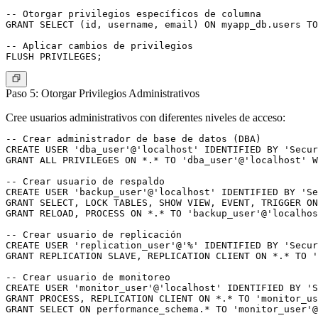
-- Otorgar privilegios específicos de columna

GRANT SELECT (id, username, email) ON myapp_db.users TO
-- Aplicar cambios de privilegios

Paso 5: Otorgar Privilegios Administrativos
Cree usuarios administrativos con diferentes niveles de acceso:
-- Crear administrador de base de datos (DBA)

CREATE USER 'dba_user'@'localhost' IDENTIFIED BY 'Secur
GRANT ALL PRIVILEGES ON *.* TO 'dba_user'@'localhost' W
-- Crear usuario de respaldo

CREATE USER 'backup_user'@'localhost' IDENTIFIED BY 'Se
GRANT SELECT, LOCK TABLES, SHOW VIEW, EVENT, TRIGGER ON
GRANT RELOAD, PROCESS ON *.* TO 'backup_user'@'localhos
-- Crear usuario de replicación

CREATE USER 'replication_user'@'%' IDENTIFIED BY 'Secur
GRANT REPLICATION SLAVE, REPLICATION CLIENT ON *.* TO '
-- Crear usuario de monitoreo

CREATE USER 'monitor_user'@'localhost' IDENTIFIED BY 'S
GRANT PROCESS, REPLICATION CLIENT ON *.* TO 'monitor_us
GRANT SELECT ON performance_schema.* TO 'monitor_user'@