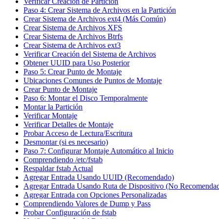
Verificar Creación de Partición
Paso 4: Crear Sistema de Archivos en la Partición
Crear Sistema de Archivos ext4 (Más Común)
Crear Sistema de Archivos XFS
Crear Sistema de Archivos Btrfs
Crear Sistema de Archivos ext3
Verificar Creación del Sistema de Archivos
Obtener UUID para Uso Posterior
Paso 5: Crear Punto de Montaje
Ubicaciones Comunes de Puntos de Montaje
Crear Punto de Montaje
Paso 6: Montar el Disco Temporalmente
Montar la Partición
Verificar Montaje
Verificar Detalles de Montaje
Probar Acceso de Lectura/Escritura
Desmontar (si es necesario)
Paso 7: Configurar Montaje Automático al Inicio
Comprendiendo /etc/fstab
Respaldar fstab Actual
Agregar Entrada Usando UUID (Recomendado)
Agregar Entrada Usando Ruta de Dispositivo (No Recomenda
Agregar Entrada con Opciones Personalizadas
Comprendiendo Valores de Dump y Pass
Probar Configuración de fstab