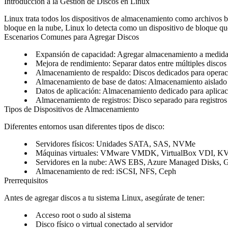
Introducción a la Gestión de Discos en Linux
Linux trata todos los dispositivos de almacenamiento como archivos b
bloque en la nube, Linux lo detecta como un dispositivo de bloque qu
Escenarios Comunes para Agregar Discos
Expansión de capacidad
: Agregar almacenamiento a medida 
Mejora de rendimiento
: Separar datos entre múltiples discos
Almacenamiento de respaldo
: Discos dedicados para operac
Almacenamiento de base de datos
: Almacenamiento aislado 
Datos de aplicación
: Almacenamiento dedicado para aplicac
Almacenamiento de registros
: Disco separado para registros
Tipos de Dispositivos de Almacenamiento
Diferentes entornos usan diferentes tipos de disco:
Servidores físicos
: Unidades SATA, SAS, NVMe
Máquinas virtuales
: VMware VMDK, VirtualBox VDI, K
Servidores en la nube
: AWS EBS, Azure Managed Disks, Go
Almacenamiento de red
: iSCSI, NFS, Ceph
Prerrequisitos
Antes de agregar discos a tu sistema Linux, asegúrate de tener:
Acceso root o sudo al sistema
Disco físico o virtual conectado al servidor