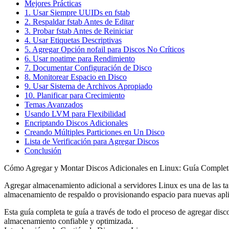
Mejores Prácticas
1. Usar Siempre UUIDs en fstab
2. Respaldar fstab Antes de Editar
3. Probar fstab Antes de Reiniciar
4. Usar Etiquetas Descriptivas
5. Agregar Opción nofail para Discos No Críticos
6. Usar noatime para Rendimiento
7. Documentar Configuración de Disco
8. Monitorear Espacio en Disco
9. Usar Sistema de Archivos Apropiado
10. Planificar para Crecimiento
Temas Avanzados
Usando LVM para Flexibilidad
Encriptando Discos Adicionales
Creando Múltiples Particiones en Un Disco
Lista de Verificación para Agregar Discos
Conclusión
Cómo Agregar y Montar Discos Adicionales en Linux: Guía Complet
Agregar almacenamiento adicional a servidores Linux es una de las t
almacenamiento de respaldo o provisionando espacio para nuevas apli
Esta guía completa te guía a través de todo el proceso de agregar disc
almacenamiento confiable y optimizada.