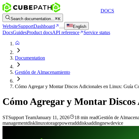
DOCS
Search documentation...
K
Website
Support
Dashboard
English
Docs
Guides
Product docs
API reference
Service status
Documentation
Gestión de Almacenamiento
Cómo Agregar y Montar Discos Adicionales en Linux: Guía C
Cómo Agregar y Montar Discos 
ST
Support Team
January 11, 2026
18 min read
Gestión de Almacen
management
disk
linux
storage
power
add
disks
adding
new
device