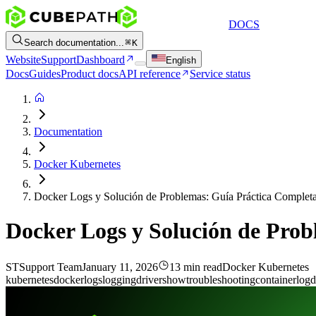
DOCS
Search documentation...
K
Website
Support
Dashboard
English
Docs
Guides
Product docs
API reference
Service status
Documentation
Docker Kubernetes
Docker Logs y Solución de Problemas: Guía Práctica Complet
Docker Logs y Solución de Prob
ST
Support Team
January 11, 2026
13 min read
Docker Kubernetes
kubernetes
docker
logs
logging
driver
show
troubleshooting
container
log
d