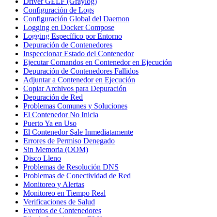
Driver GELF (Graylog)
Configuración de Logs
Configuración Global del Daemon
Logging en Docker Compose
Logging Específico por Entorno
Depuración de Contenedores
Inspeccionar Estado del Contenedor
Ejecutar Comandos en Contenedor en Ejecución
Depuración de Contenedores Fallidos
Adjuntar a Contenedor en Ejecución
Copiar Archivos para Depuración
Depuración de Red
Problemas Comunes y Soluciones
El Contenedor No Inicia
Puerto Ya en Uso
El Contenedor Sale Inmediatamente
Errores de Permiso Denegado
Sin Memoria (OOM)
Disco Lleno
Problemas de Resolución DNS
Problemas de Conectividad de Red
Monitoreo y Alertas
Monitoreo en Tiempo Real
Verificaciones de Salud
Eventos de Contenedores