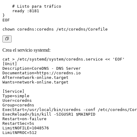
    # Listo para tráfico

    ready :8181

}

EOF

Crea el servicio systemd:
cat > /etc/systemd/system/coredns.service << 'EOF'

[Unit]

Description=CoreDNS - DNS Server

Documentation=https://coredns.io

After=network-online.target

Wants=network-online.target

[Service]

Type=simple

User=coredns

Group=coredns

ExecStart=/usr/local/bin/coredns -conf /etc/coredns/Cor
ExecReload=/bin/kill -SIGUSR1 $MAINPID

Restart=on-failure

RestartSec=5s

LimitNOFILE=1048576

LimitNPROC=512
