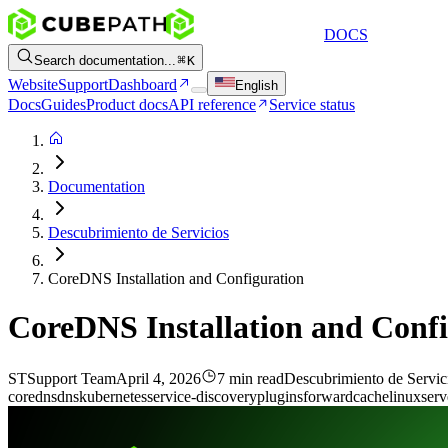
DOCS
Search documentation...
K
Website
Support
Dashboard
English
Docs
Guides
Product docs
API reference
Service status
Documentation
Descubrimiento de Servicios
CoreDNS Installation and Configuration
CoreDNS Installation and Conf
ST
Support Team
April 4, 2026
7 min read
Descubrimiento de Servic
coredns
dns
kubernetes
service-discovery
plugins
forward
cache
linux
serv