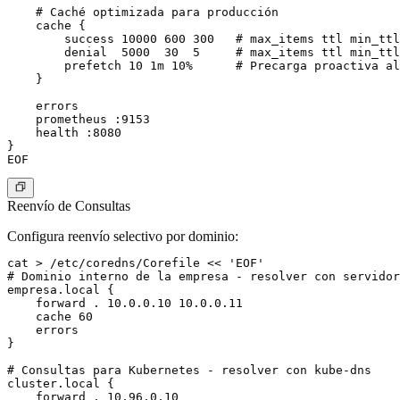
    # Caché optimizada para producción

    cache {

        success 10000 600 300   # max_items ttl min_ttl

        denial  5000  30  5     # max_items ttl min_ttl

        prefetch 10 1m 10%      # Precarga proactiva al
    }

    errors

    prometheus :9153

    health :8080

}

Reenvío de Consultas
Configura reenvío selectivo por dominio:
cat > /etc/coredns/Corefile << 'EOF'

# Dominio interno de la empresa - resolver con servidor
empresa.local {

    forward . 10.0.0.10 10.0.0.11

    cache 60

    errors

}

# Consultas para Kubernetes - resolver con kube-dns

cluster.local {

    forward . 10.96.0.10
