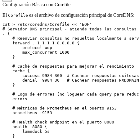
Configuración Básica con Corefile
El
es el archivo de configuración principal de CoreDNS:
Corefile
cat > /etc/coredns/Corefile << 'EOF'

# Servidor DNS principal - atiende todas las consultas 
. {

    # Reenviar consultas no resueltas localmente a serv
    forward . 1.1.1.1 8.8.8.8 {

        protocol udp

        max_concurrent 1000

    }

    # Caché de respuestas para mejorar el rendimiento

    cache {

        success 9984 300  # Cachear respuestas exitosas
        denial  9984 30   # Cachear respuestas NXDOMAIN
    }

    # Logs de errores (no loguear cada query para reduc
    errors

    # Métricas de Prometheus en el puerto 9153

    prometheus :9153

    # Health check endpoint en el puerto 8080

    health :8080 {

        lameduck 5s

    }
