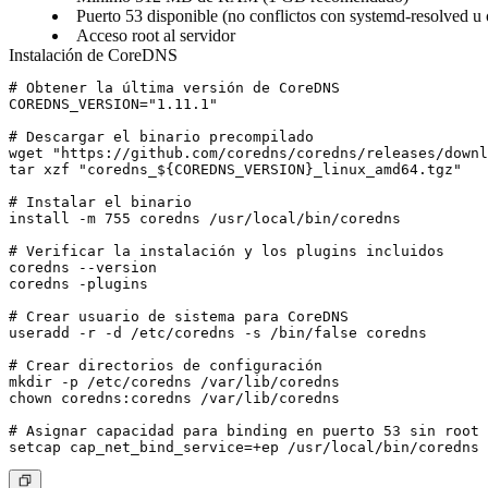
Puerto 53 disponible (no conflictos con systemd-resolved u
Acceso root al servidor
Instalación de CoreDNS
# Obtener la última versión de CoreDNS

COREDNS_VERSION="1.11.1"

# Descargar el binario precompilado

wget "https://github.com/coredns/coredns/releases/downl
tar xzf "coredns_${COREDNS_VERSION}_linux_amd64.tgz"

# Instalar el binario

install -m 755 coredns /usr/local/bin/coredns

# Verificar la instalación y los plugins incluidos

coredns --version

coredns -plugins

# Crear usuario de sistema para CoreDNS

useradd -r -d /etc/coredns -s /bin/false coredns

# Crear directorios de configuración

mkdir -p /etc/coredns /var/lib/coredns

chown coredns:coredns /var/lib/coredns

# Asignar capacidad para binding en puerto 53 sin root
