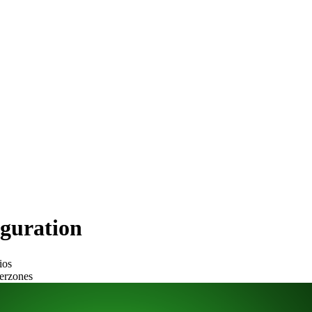
iguration
ios
er
zones