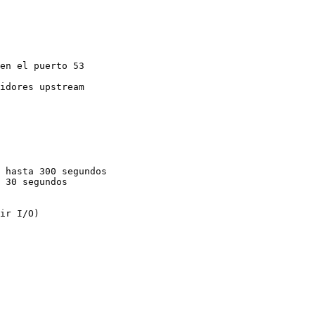
en el puerto 53

idores upstream

 hasta 300 segundos

 30 segundos

ir I/O)
