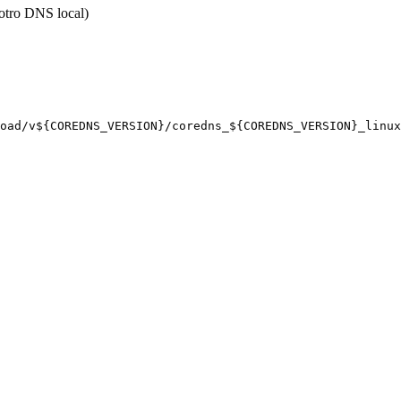
 otro DNS local)
oad/v${COREDNS_VERSION}/coredns_${COREDNS_VERSION}_linux