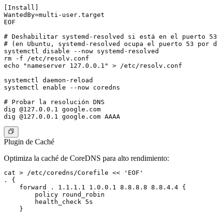
[Install]

WantedBy=multi-user.target

EOF

# Deshabilitar systemd-resolved si está en el puerto 53

# (en Ubuntu, systemd-resolved ocupa el puerto 53 por d
systemctl disable --now systemd-resolved

rm -f /etc/resolv.conf

echo "nameserver 127.0.0.1" > /etc/resolv.conf

systemctl daemon-reload

systemctl enable --now coredns

# Probar la resolución DNS

dig @127.0.0.1 google.com

Plugin de Caché
Optimiza la caché de CoreDNS para alto rendimiento:
cat > /etc/coredns/Corefile << 'EOF'

. {

    forward . 1.1.1.1 1.0.0.1 8.8.8.8 8.8.4.4 {

        policy round_robin

        health_check 5s

    }
