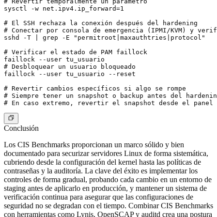
# Revertir temporalmente un parámetro

sysctl -w net.ipv4.ip_forward=1

# El SSH rechaza la conexión después del hardening

# Conectar por consola de emergencia (IPMI/KVM) y verif
sshd -T | grep -E "permitroot|maxauthtries|protocol"

# Verificar el estado de PAM faillock

faillock --user tu_usuario

# Desbloquear un usuario bloqueado

faillock --user tu_usuario --reset

# Revertir cambios específicos si algo se rompe

# Siempre tener un snapshot o backup antes del hardenin
Conclusión
Los CIS Benchmarks proporcionan un marco sólido y bien
documentado para securizar servidores Linux de forma sistemática,
cubriendo desde la configuración del kernel hasta las políticas de
contraseñas y la auditoría. La clave del éxito es implementar los
controles de forma gradual, probando cada cambio en un entorno de
staging antes de aplicarlo en producción, y mantener un sistema de
verificación continua para asegurar que las configuraciones de
seguridad no se degradan con el tiempo. Combinar CIS Benchmarks
con herramientas como Lynis, OpenSCAP y auditd crea una postura