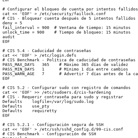
# Configurar el bloqueo de cuenta por intentos fallidos
cat << 'EOF' > /etc/security/faillock.conf

# CIS - Bloquear cuenta después de 5 intentos fallidos

deny = 5

fail_interval = 900  # Ventana de tiempo: 15 minutos

unlock_time = 900    # Tiempo de bloqueo: 15 minutos

audit

EOF

# CIS 5.4 - Caducidad de contraseñas

cat << 'EOF' > /etc/login.defs

# CIS Benchmark - Política de caducidad de contraseñas

PASS_MAX_DAYS   365    # Máximo 365 días de validez

PASS_MIN_DAYS   1      # Mínimo 1 día entre cambios

PASS_WARN_AGE   7      # Advertir 7 días antes de la ca
EOF

# CIS 5.2 - Configurar sudo con registro de comandos

cat << 'EOF' >> /etc/sudoers.d/cis-hardening

# CIS - Requerir contraseña para sudo y registrar

Defaults    logfile=/var/log/sudo.log

Defaults    use_pty

Defaults    requiretty

EOF

# CIS 5.2.1 - Configuración segura de SSH

cat << 'EOF' > /etc/ssh/sshd_config.d/99-cis.conf

# CIS Benchmark - Configuración de SSH
