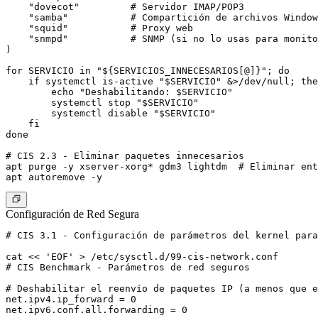
    "dovecot"         # Servidor IMAP/POP3

    "samba"           # Compartición de archivos Window
    "squid"           # Proxy web

    "snmpd"           # SNMP (si no lo usas para monito
)

for SERVICIO in "${SERVICIOS_INNECESARIOS[@]}"; do

    if systemctl is-active "$SERVICIO" &>/dev/null; the
        echo "Deshabilitando: $SERVICIO"

        systemctl stop "$SERVICIO"

        systemctl disable "$SERVICIO"

    fi

done

# CIS 2.3 - Eliminar paquetes innecesarios

apt purge -y xserver-xorg* gdm3 lightdm  # Eliminar ent
Configuración de Red Segura
# CIS 3.1 - Configuración de parámetros del kernel para
cat << 'EOF' > /etc/sysctl.d/99-cis-network.conf

# CIS Benchmark - Parámetros de red seguros

# Deshabilitar el reenvío de paquetes IP (a menos que e
net.ipv4.ip_forward = 0

net.ipv6.conf.all.forwarding = 0
