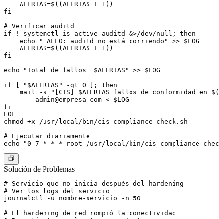
    ALERTAS=$((ALERTAS + 1))

fi

# Verificar auditd

if ! systemctl is-active auditd &>/dev/null; then

    echo "FALLO: auditd no está corriendo" >> $LOG

    ALERTAS=$((ALERTAS + 1))

fi

echo "Total de fallos: $ALERTAS" >> $LOG

if [ "$ALERTAS" -gt 0 ]; then

    mail -s "[CIS] $ALERTAS fallos de conformidad en $(
admin@empresa.com
 < $LOG

fi

EOF

chmod +x /usr/local/bin/cis-compliance-check.sh

# Ejecutar diariamente

Solución de Problemas
# Servicio que no inicia después del hardening

# Ver los logs del servicio

journalctl -u nombre-servicio -n 50

# El hardening de red rompió la conectividad
