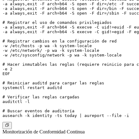
-a always,exit -F arch=b64 -S open -F dir=/etc -F succe
-a always,exit -F arch=b64 -S open -F dir=/bin -F succe
-a always,exit -F arch=b64 -S open -F dir=/sbin -F succ
# Registrar el uso de comandos privilegiados

-a always,exit -F arch=b64 -S execve -C uid!=euid -F eu
-a always,exit -F arch=b64 -S execve -C gid!=egid -F eg
# Registrar cambios en la configuración de red

-w /etc/hosts -p wa -k system-locale

-w /etc/network/ -p wa -k system-locale

-w /etc/sysconfig/network -p wa -k system-locale

# Hacer inmutables las reglas (requiere reinicio para c
-e 2

EOF

# Reiniciar auditd para cargar las reglas

systemctl restart auditd

# Verificar las reglas cargadas

auditctl -l

# Buscar eventos de auditoría

Monitorización de Conformidad Continua