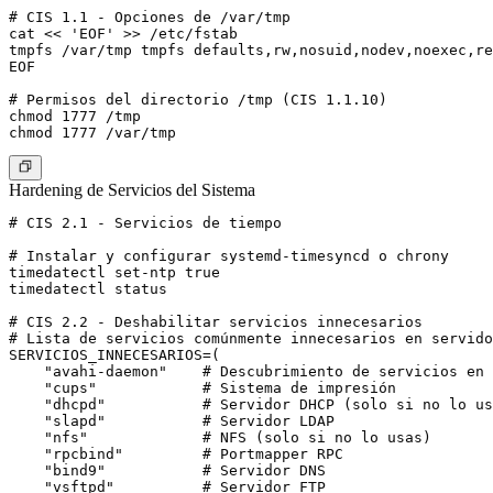
# CIS 1.1 - Opciones de /var/tmp

cat << 'EOF' >> /etc/fstab

tmpfs /var/tmp tmpfs defaults,rw,nosuid,nodev,noexec,re
EOF

# Permisos del directorio /tmp (CIS 1.1.10)

chmod 1777 /tmp

Hardening de Servicios del Sistema
# CIS 2.1 - Servicios de tiempo

# Instalar y configurar systemd-timesyncd o chrony

timedatectl set-ntp true

timedatectl status

# CIS 2.2 - Deshabilitar servicios innecesarios

# Lista de servicios comúnmente innecesarios en servido
SERVICIOS_INNECESARIOS=(

    "avahi-daemon"    # Descubrimiento de servicios en 
    "cups"            # Sistema de impresión

    "dhcpd"           # Servidor DHCP (solo si no lo us
    "slapd"           # Servidor LDAP

    "nfs"             # NFS (solo si no lo usas)

    "rpcbind"         # Portmapper RPC

    "bind9"           # Servidor DNS

    "vsftpd"          # Servidor FTP
