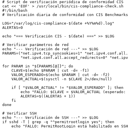
# Script de verificación periódica de conformidad CIS

cat << 'EOF' > /usr/local/bin/cis-compliance-check.sh

#!/bin/bash

# Verificación diaria de conformidad con CIS Benchmarks

LOG="/var/log/cis-compliance-$(date +%Y%m%d).log"

ALERTAS=0

echo "=== Verificación CIS - $(date) ===" >> $LOG

# Verificar parámetros de red

echo "--- Verificación de red ---" >> $LOG

PARAMS=("net.ipv4.tcp_syncookies=1" "net.ipv4.conf.all.
        "net.ipv4.conf.all.accept_redirects=0" "net.ipv
for PARAM in "${PARAMS[@]}"; do

    CLAVE=$(echo $PARAM | cut -d= -f1)

    VALOR_ESPERADO=$(echo $PARAM | cut -d= -f2)

    VALOR_ACTUAL=$(sysctl -n $CLAVE 2>/dev/null)

    if [ "$VALOR_ACTUAL" != "$VALOR_ESPERADO" ]; then

        echo "FALLO: $CLAVE = $VALOR_ACTUAL (esperado: 
        ALERTAS=$((ALERTAS + 1))

    fi

done

# Verificar SSH

echo "--- Verificación de SSH ---" >> $LOG

if sshd -T | grep -q "^permitrootlogin yes"; then

    echo "FALLO: PermitRootLogin está habilitado en SSH