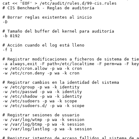
cat << 'EOF' > /etc/audit/rules.d/99-cis.rules

# CIS Benchmark - Reglas de auditoría

# Borrar reglas existentes al inicio

-D

# Tamaño del buffer del kernel para auditoría

-b 8192

# Acción cuando el log está lleno

-f 1

# Registrar modificaciones a ficheros de sistema de tie
-a always,exit -F path=/etc/localtime -F perm=wa -F key
-w /etc/cron.allow -p wa -k cron

-w /etc/cron.deny -p wa -k cron

# Registrar cambios en la identidad del sistema

-w /etc/group -p wa -k identity

-w /etc/passwd -p wa -k identity

-w /etc/shadow -p wa -k identity

-w /etc/sudoers -p wa -k scope

-w /etc/sudoers.d/ -p wa -k scope

# Registrar sesiones de usuario

-w /var/log/wtmp -p wa -k session

-w /var/log/btmp -p wa -k session

-w /var/log/lastlog -p wa -k session

# Registrar intentos de acceso fallidos al sistema de a