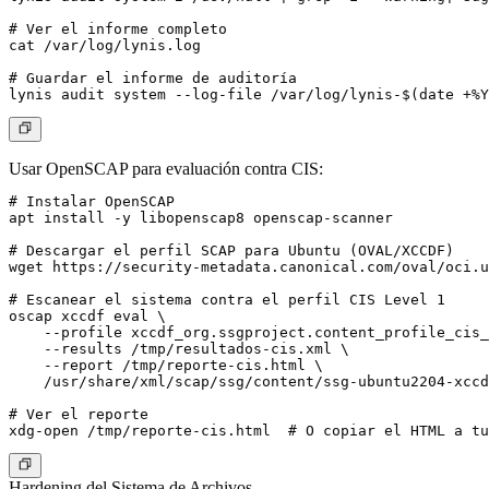
# Ver el informe completo

cat /var/log/lynis.log

# Guardar el informe de auditoría

Usar OpenSCAP para evaluación contra CIS:
# Instalar OpenSCAP

apt install -y libopenscap8 openscap-scanner

# Descargar el perfil SCAP para Ubuntu (OVAL/XCCDF)

wget https://security-metadata.canonical.com/oval/oci.u
# Escanear el sistema contra el perfil CIS Level 1

oscap xccdf eval \

    --profile xccdf_org.ssgproject.content_profile_cis_
    --results /tmp/resultados-cis.xml \

    --report /tmp/reporte-cis.html \

    /usr/share/xml/scap/ssg/content/ssg-ubuntu2204-xccd
# Ver el reporte

Hardening del Sistema de Archivos