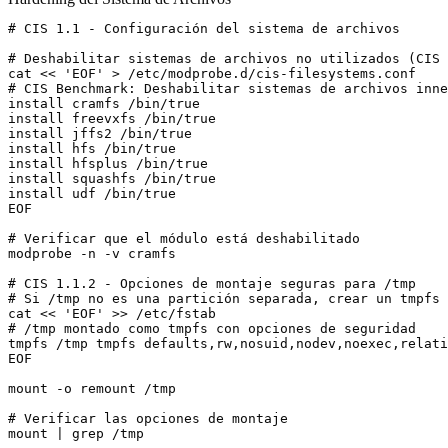
# CIS 1.1 - Configuración del sistema de archivos

# Deshabilitar sistemas de archivos no utilizados (CIS 
cat << 'EOF' > /etc/modprobe.d/cis-filesystems.conf

# CIS Benchmark: Deshabilitar sistemas de archivos inne
install cramfs /bin/true

install freevxfs /bin/true

install jffs2 /bin/true

install hfs /bin/true

install hfsplus /bin/true

install squashfs /bin/true

install udf /bin/true

EOF

# Verificar que el módulo está deshabilitado

modprobe -n -v cramfs

# CIS 1.1.2 - Opciones de montaje seguras para /tmp

# Si /tmp no es una partición separada, crear un tmpfs

cat << 'EOF' >> /etc/fstab

# /tmp montado como tmpfs con opciones de seguridad

tmpfs /tmp tmpfs defaults,rw,nosuid,nodev,noexec,relati
EOF

mount -o remount /tmp

# Verificar las opciones de montaje

mount | grep /tmp
