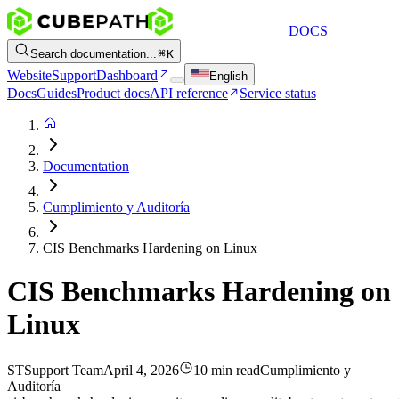
DOCS
Search documentation...
K
Website
Support
Dashboard
English
Docs
Guides
Product docs
API reference
Service status
Documentation
Cumplimiento y Auditoría
CIS Benchmarks Hardening on Linux
CIS Benchmarks Hardening on
Linux
ST
Support Team
April 4, 2026
10 min read
Cumplimiento y
Auditoría