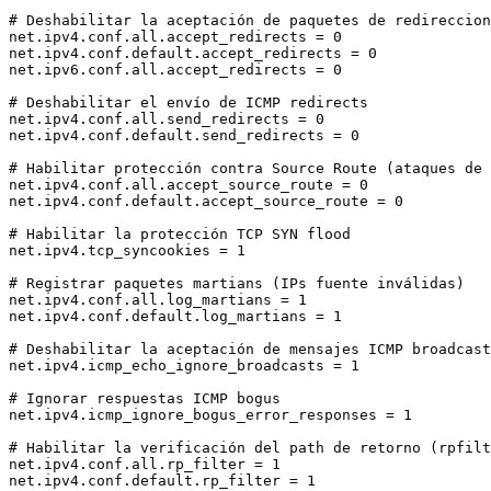
# Deshabilitar la aceptación de paquetes de redireccion
net.ipv4.conf.all.accept_redirects = 0

net.ipv4.conf.default.accept_redirects = 0

net.ipv6.conf.all.accept_redirects = 0

# Deshabilitar el envío de ICMP redirects

net.ipv4.conf.all.send_redirects = 0

net.ipv4.conf.default.send_redirects = 0

# Habilitar protección contra Source Route (ataques de 
net.ipv4.conf.all.accept_source_route = 0

net.ipv4.conf.default.accept_source_route = 0

# Habilitar la protección TCP SYN flood

net.ipv4.tcp_syncookies = 1

# Registrar paquetes martians (IPs fuente inválidas)

net.ipv4.conf.all.log_martians = 1

net.ipv4.conf.default.log_martians = 1

# Deshabilitar la aceptación de mensajes ICMP broadcast

net.ipv4.icmp_echo_ignore_broadcasts = 1

# Ignorar respuestas ICMP bogus

net.ipv4.icmp_ignore_bogus_error_responses = 1

# Habilitar la verificación del path de retorno (rpfilt
net.ipv4.conf.all.rp_filter = 1

net.ipv4.conf.default.rp_filter = 1
