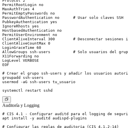
Protocol 2

PermitRootLogin no

MaxAuthTries 4

PermitEmptyPasswords no

PasswordAuthentication no      # Usar solo claves SSH

PubkeyAuthentication yes

IgnoreRhosts yes

HostbasedAuthentication no

PermitUserEnvironment no

ClientAliveInterval 300        # Desconectar sesiones i
ClientAliveCountMax 0

LoginGraceTime 60

AllowGroups ssh-users          # Solo usuarios del grup
X11Forwarding no

LogLevel VERBOSE

EOF

# Crear el grupo ssh-users y añadir los usuarios autori
groupadd ssh-users

usermod -aG ssh-users tu_usuario

Auditoría y Logging
# CIS 4.1 - Configurar auditd para el logging de seguri
apt install -y auditd audispd-plugins

# Configurar las reglas de auditoría (CIS 4.1.2-14)
