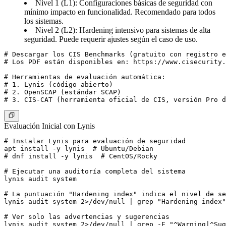
Nivel 1 (L1)
: Configuraciones básicas de seguridad con
mínimo impacto en funcionalidad. Recomendado para todos
los sistemas.
Nivel 2 (L2)
: Hardening intensivo para sistemas de alta
seguridad. Puede requerir ajustes según el caso de uso.
# Descargar los CIS Benchmarks (gratuito con registro e
# Los PDF están disponibles en: https://www.cisecurity.
# Herramientas de evaluación automática:

# 1. Lynis (código abierto)

# 2. OpenSCAP (estándar SCAP)

Evaluación Inicial con Lynis
# Instalar Lynis para evaluación de seguridad

apt install -y lynis  # Ubuntu/Debian

# dnf install -y lynis  # CentOS/Rocky

# Ejecutar una auditoría completa del sistema

lynis audit system

# La puntuación "Hardening index" indica el nivel de se
lynis audit system 2>/dev/null | grep "Hardening index"

# Ver solo las advertencias y sugerencias

lynis audit system 2>/dev/null | grep -E "^Warning|^Sug