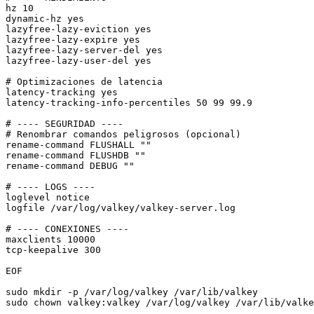
hz 10

dynamic-hz yes

lazyfree-lazy-eviction yes

lazyfree-lazy-expire yes

lazyfree-lazy-server-del yes

lazyfree-lazy-user-del yes

# Optimizaciones de latencia

latency-tracking yes

latency-tracking-info-percentiles 50 99 99.9

# ---- SEGURIDAD ----

# Renombrar comandos peligrosos (opcional)

rename-command FLUSHALL ""

rename-command FLUSHDB ""

rename-command DEBUG ""

# ---- LOGS ----

loglevel notice

logfile /var/log/valkey/valkey-server.log

# ---- CONEXIONES ----

maxclients 10000

tcp-keepalive 300

EOF

sudo mkdir -p /var/log/valkey /var/lib/valkey

sudo chown valkey:valkey /var/log/valkey /var/lib/valke