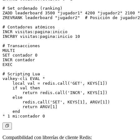
# Set ordenado (ranking)

ZADD leaderboard 3500 "jugador1" 4200 "jugador2" 2100 "
ZREVRANK leaderboard "jugador2"  # Posición de jugador2

# Contadores atómicos

INCR visitas:pagina:inicio

INCRBY visitas:pagina:inicio 10

# Transacciones

MULTI

SET contador 0

INCR contador

EXEC

# Scripting Lua

valkey-cli EVAL "

    local val = redis.call('GET', KEYS[1])

    if val then

        return redis.call('INCR', KEYS[1])

    else

        redis.call('SET', KEYS[1], ARGV[1])

        return ARGV[1]

    end

Compatibilidad con librerías de cliente Redis: