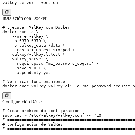
Instalación con Docker
# Ejecutar ValKey con Docker

docker run -d \

    --name valkey \

    -p 6379:6379 \

    -v valkey_data:/data \

    --restart unless-stopped \

    valkey/valkey:latest \

    valkey-server \

    --requirepass "mi_password_segura" \

    --save 900 1 \

    --appendonly yes

# Verificar funcionamiento

Configuración Básica
# Crear archivo de configuración

sudo cat > /etc/valkey/valkey.conf << 'EOF'

# =====================================================
# Configuración de ValKey

# =====================================================