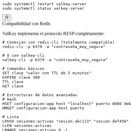
sudo systemctl restart valkey-server

Compatibilidad con Redis
ValKey implementa el protocolo RESP completamente:
# Conexión con redis-cli (totalmente compatible)

redis-cli -p 6379 -a "contraseña_muy_segura"

# O con valkey-cli

valkey-cli -p 6379 -a "contraseña_muy_segura"

# Comandos básicos

SET clave "valor con TTL de 5 minutos"

EXPIRE clave 300

TTL clave

GET clave

# Estructuras de datos avanzadas

# Hash

HSET configuracion:app host "localhost" puerto 8080 deb
HMGET configuracion:app host puerto

# Lista

LPUSH sesiones:activas "sesion-abc123" "sesion-def456"

LLEN sesiones:activas

LRANGE sesiones:activas 0 -1
