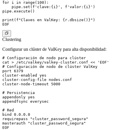
for i in range(100):

    pipe.set(f'clave:{i}', f'valor:{i}')

pipe.execute()

print(f"Claves en ValKey: {r.dbsize()}")

Clustering
Configurar un clúster de ValKey para alta disponibilidad:
# Configuración de nodo para clúster

cat > /etc/valkey/valkey-cluster.conf << 'EOF'

# Configuración de nodo de clúster ValKey

port 6379

cluster-enabled yes

cluster-config-file nodes.conf

cluster-node-timeout 5000

# Persistencia

appendonly yes

appendfsync everysec

# Red

bind 0.0.0.0

requirepass "cluster_password_segura"

masterauth "cluster_password_segura"

EOF
