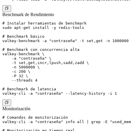
Benchmark de Rendimiento
# Instalar herramientas de benchmark

sudo apt-get install -y redis-tools

# Benchmark básico

valkey-benchmark -a "contraseña" -t set,get -n 1000000 
# Benchmark con concurrencia alta

valkey-benchmark \

    -a "contraseña" \

    -t set,get,incr,lpush,sadd,zadd \

    -n 5000000 \

    -c 200 \

    -P 32 \

    --threads 4

# Benchmark de latencia

Monitorización
# Comandos de monitorización

valkey-cli -a "contraseña" info all | grep -E "used_mem
# Monitorización en tiempo real
