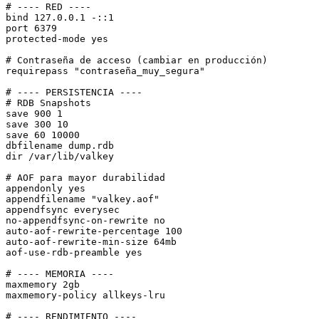
# ---- RED ----

bind 127.0.0.1 -::1

port 6379

protected-mode yes

# Contraseña de acceso (cambiar en producción)

requirepass "contraseña_muy_segura"

# ---- PERSISTENCIA ----

# RDB Snapshots

save 900 1

save 300 10

save 60 10000

dbfilename dump.rdb

dir /var/lib/valkey

# AOF para mayor durabilidad

appendonly yes

appendfilename "valkey.aof"

appendfsync everysec

no-appendfsync-on-rewrite no

auto-aof-rewrite-percentage 100

auto-aof-rewrite-min-size 64mb

aof-use-rdb-preamble yes

# ---- MEMORIA ----

maxmemory 2gb

maxmemory-policy allkeys-lru

# ---- RENDIMIENTO ----
