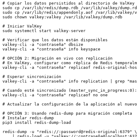
# Copiar los datos persistidos al directorio de ValKey

sudo cp /var/lib/redis/dump.rdb /var/lib/valkey/dump.rd
sudo cp /var/lib/redis/appendonly.aof /var/lib/valkey/v
sudo chown valkey:valkey /var/lib/valkey/dump.rdb

# Iniciar ValKey

sudo systemctl start valkey-server

# Verificar que los datos están disponibles

valkey-cli -a "contraseña" dbsize

valkey-cli -a "contraseña" info keyspace

# OPCIÓN 2: Migración en vivo con replicación

# En ValKey, configurar como réplica de Redis temporalm
valkey-cli -a "contraseña" replicaof redis-original-hos
# Esperar sincronización

valkey-cli -a "contraseña" info replication | grep "mas
# Cuando esté sincronizado (master_sync_in_progress:0):

valkey-cli -a "contraseña" replicaof no one

# Actualizar la configuración de la aplicación al nuevo
# OPCIÓN 3: Usando redis-dump para migración completa

# Instalar redis-dump

pip3 install redis-dump-load

redis-dump -u "redis://:password@redis-original:6379" \
