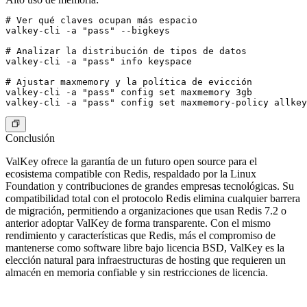
# Ver qué claves ocupan más espacio

valkey-cli -a "pass" --bigkeys

# Analizar la distribución de tipos de datos

valkey-cli -a "pass" info keyspace

# Ajustar maxmemory y la política de evicción

valkey-cli -a "pass" config set maxmemory 3gb

Conclusión
ValKey ofrece la garantía de un futuro open source para el
ecosistema compatible con Redis, respaldado por la Linux
Foundation y contribuciones de grandes empresas tecnológicas. Su
compatibilidad total con el protocolo Redis elimina cualquier barrera
de migración, permitiendo a organizaciones que usan Redis 7.2 o
anterior adoptar ValKey de forma transparente. Con el mismo
rendimiento y características que Redis, más el compromiso de
mantenerse como software libre bajo licencia BSD, ValKey es la
elección natural para infraestructuras de hosting que requieren un
almacén en memoria confiable y sin restricciones de licencia.