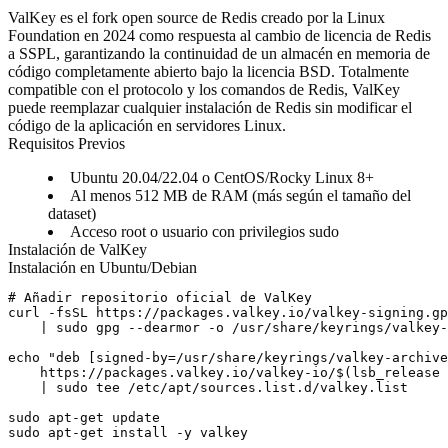
ValKey es el fork open source de Redis creado por la Linux
Foundation en 2024 como respuesta al cambio de licencia de Redis
a SSPL, garantizando la continuidad de un almacén en memoria de
código completamente abierto bajo la licencia BSD. Totalmente
compatible con el protocolo y los comandos de Redis, ValKey
puede reemplazar cualquier instalación de Redis sin modificar el
código de la aplicación en servidores Linux.
Requisitos Previos
Ubuntu 20.04/22.04 o CentOS/Rocky Linux 8+
Al menos 512 MB de RAM (más según el tamaño del
dataset)
Acceso root o usuario con privilegios sudo
Instalación de ValKey
Instalación en Ubuntu/Debian
# Añadir repositorio oficial de ValKey

curl -fsSL https://packages.valkey.io/valkey-signing.gp
    | sudo gpg --dearmor -o /usr/share/keyrings/valkey-
echo "deb [signed-by=/usr/share/keyrings/valkey-archive
    https://packages.valkey.io/valkey-io/$(lsb_release 
    | sudo tee /etc/apt/sources.list.d/valkey.list

sudo apt-get update

sudo apt-get install -y valkey
