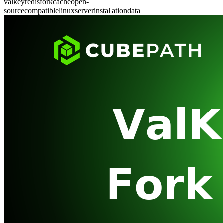
valkey
redis
fork
cache
open-
source
compatible
linux
server
installation
data