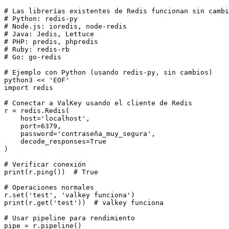
# Las librerías existentes de Redis funcionan sin cambi
# Python: redis-py

# Node.js: ioredis, node-redis

# Java: Jedis, Lettuce

# PHP: predis, phpredis

# Ruby: redis-rb

# Go: go-redis

# Ejemplo con Python (usando redis-py, sin cambios)

python3 << 'EOF'

import redis

# Conectar a ValKey usando el cliente de Redis

r = redis.Redis(

    host='localhost',

    port=6379,

    password='contraseña_muy_segura',

    decode_responses=True

)

# Verificar conexión

print(r.ping())  # True

# Operaciones normales

r.set('test', 'valkey funciona')

print(r.get('test'))  # valkey funciona

# Usar pipeline para rendimiento

pipe = r.pipeline()
