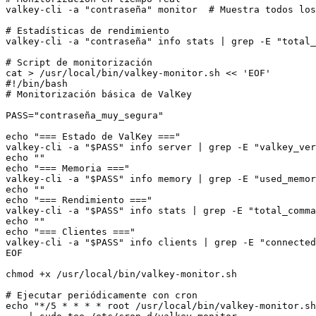
valkey-cli -a "contraseña" monitor  # Muestra todos los
# Estadísticas de rendimiento

valkey-cli -a "contraseña" info stats | grep -E "total_
# Script de monitorización

cat > /usr/local/bin/valkey-monitor.sh << 'EOF'

#!/bin/bash

# Monitorización básica de ValKey

PASS="contraseña_muy_segura"

echo "=== Estado de ValKey ==="

valkey-cli -a "$PASS" info server | grep -E "valkey_ver
echo ""

echo "=== Memoria ==="

valkey-cli -a "$PASS" info memory | grep -E "used_memor
echo ""

echo "=== Rendimiento ==="

valkey-cli -a "$PASS" info stats | grep -E "total_comma
echo ""

echo "=== Clientes ==="

valkey-cli -a "$PASS" info clients | grep -E "connected
EOF

chmod +x /usr/local/bin/valkey-monitor.sh

# Ejecutar periódicamente con cron

echo "*/5 * * * * root /usr/local/bin/valkey-monitor.sh