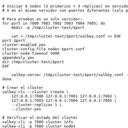
# Iniciar 6 nodos (3 primarios + 3 réplicas) en servido
# O en el mismo servidor con puertos diferentes (solo p
# Para pruebas en un solo servidor:

for port in 7000 7001 7002 7003 7004 7005; do

    mkdir -p /tmp/cluster-test/$port

    cat > /tmp/cluster-test/$port/valkey.conf << EOF

port $port

cluster-enabled yes

cluster-config-file nodes-$port.conf

cluster-node-timeout 5000

appendonly yes

dir /tmp/cluster-test/$port

EOF

    valkey-server /tmp/cluster-test/$port/valkey.conf -
done

# Crear el clúster

valkey-cli --cluster create \

    127.0.0.1:7000 127.0.0.1:7001 127.0.0.1:7002 \

    127.0.0.1:7003 127.0.0.1:7004 127.0.0.1:7005 \

    --cluster-replicas 1 \

    --cluster-yes

# Verificar el estado del clúster

valkey-cli -p 7000 cluster info

valkey-cli -p 7000 cluster nodes
