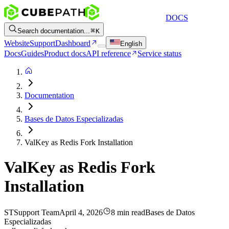
DOCS
Search documentation...
K
Website
Support
Dashboard
English
Docs
Guides
Product docs
API reference
Service status
Documentation
Bases de Datos Especializadas
ValKey as Redis Fork Installation
ValKey as Redis Fork
Installation
ST
Support Team
April 4, 2026
8 min read
Bases de Datos
Especializadas