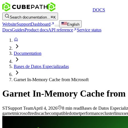
DOCS
Search documentation...
K
Website
Support
Dashboard
English
Docs
Guides
Product docs
API reference
Service status
Documentation
Bases de Datos Especializadas
Garnet In-Memory Cache from Microsoft
Garnet In-Memory Cache from 
ST
Support Team
April 4, 2026
8 min read
Bases de Datos Especiali
garnet
microsoft
redis
cache
compatible
dotnet
performance
cluster
linux
se