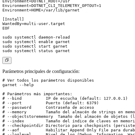
Environment=DOTNET_ROOT=/usr

Environment=DOTNET_CLI_TELEMETRY_OPTOUT=1

Environment=HOME=/var/lib/garnet

[Install]

WantedBy=multi-user.target

EOF

sudo systemctl daemon-reload

sudo systemctl enable garnet

sudo systemctl start garnet

Parámetros principales de configuración:
# Ver todos los parámetros disponibles

garnet --help

# Parámetros más importantes:

# --bind          IP de escucha (default: 127.0.0.1)

# --port          Puerto (default: 6379)

# --password      Contraseña de acceso

# --memory        Tamaño del almacén de strings en memo
# --objectstorememory  Tamaño del almacén de objetos (l
# --index         Tamaño del índice de claves en memori
# --checkpointdir Directorio para checkpoints (persiste
# --aof           Habilitar Append Only File para durab
# --loglevel      Nivel de log (Debug, Information, War