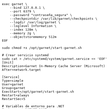
exec garnet \

    --bind 127.0.0.1 \

    --port 6379 \

    --password "contraseña_segura" \

    --checkpointdir /var/lib/garnet/checkpoints \

    --logdir /var/log/garnet \

    --loglevel Information \

    --index 128m \

    --memory 2g \

    --objectstorememory 512m

EOF

sudo chmod +x /opt/garnet/start-garnet.sh

# Crear servicio systemd

sudo cat > /etc/systemd/system/garnet.service << 'EOF'

[Unit]

Description=Garnet In-Memory Cache Server (Microsoft)

After=network.target

[Service]

Type=simple

User=garnet

Group=garnet

ExecStart=/opt/garnet/start-garnet.sh

Restart=always

RestartSec=5

# Variables de entorno para .NET
