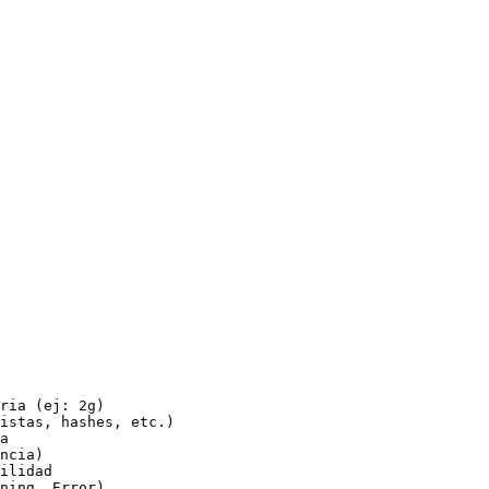
ria (ej: 2g)

istas, hashes, etc.)

a

ncia)

ilidad

ning, Error)
