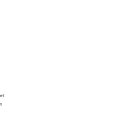
et

t
