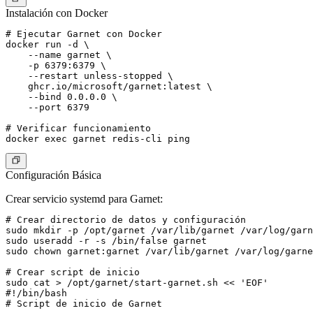
Instalación con Docker
# Ejecutar Garnet con Docker

docker run -d \

    --name garnet \

    -p 6379:6379 \

    --restart unless-stopped \

    ghcr.io/microsoft/garnet:latest \

    --bind 0.0.0.0 \

    --port 6379

# Verificar funcionamiento

Configuración Básica
Crear servicio systemd para Garnet:
# Crear directorio de datos y configuración

sudo mkdir -p /opt/garnet /var/lib/garnet /var/log/garn
sudo useradd -r -s /bin/false garnet

sudo chown garnet:garnet /var/lib/garnet /var/log/garne
# Crear script de inicio

sudo cat > /opt/garnet/start-garnet.sh << 'EOF'

#!/bin/bash

# Script de inicio de Garnet
