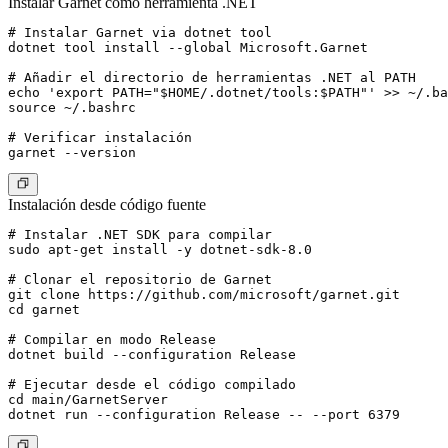
Instalar Garnet como herramienta .NET
# Instalar Garnet via dotnet tool

dotnet tool install --global Microsoft.Garnet

# Añadir el directorio de herramientas .NET al PATH

echo 'export PATH="$HOME/.dotnet/tools:$PATH"' >> ~/.ba
source ~/.bashrc

# Verificar instalación

Instalación desde código fuente
# Instalar .NET SDK para compilar

sudo apt-get install -y dotnet-sdk-8.0

# Clonar el repositorio de Garnet

git clone https://github.com/microsoft/garnet.git

cd garnet

# Compilar en modo Release

dotnet build --configuration Release

# Ejecutar desde el código compilado

cd main/GarnetServer
