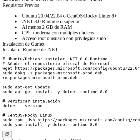
Requisitos Previos
Ubuntu 20.04/22.04 o CentOS/Rocky Linux 8+
.NET 8.0 Runtime o superior
Al menos 2 GB de RAM
CPU moderna con múltiples núcleos
Acceso root o usuario con privilegios sudo
Instalación de Garnet
Instalar el Runtime de .NET
# Ubuntu/Debian: instalar .NET 8.0 Runtime

# Añadir el repositorio oficial de Microsoft

wget https://packages.microsoft.com/config/ubuntu/22.04
sudo dpkg -i packages-microsoft-prod.deb

rm packages-microsoft-prod.deb

sudo apt-get update

sudo apt-get install -y dotnet-runtime-8.0

# Verificar instalación

dotnet --version

# CentOS/Rocky Linux

sudo rpm -Uvh https://packages.microsoft.com/config/cen