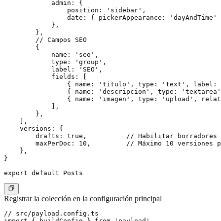
            admin: {

                position: 'sidebar',

                date: { pickerAppearance: 'dayAndTime' 
            },

        },

        // Campos SEO

        {

            name: 'seo',

            type: 'group',

            label: 'SEO',

            fields: [

                { name: 'titulo', type: 'text', label: 
                { name: 'descripcion', type: 'textarea'
                { name: 'imagen', type: 'upload', relat
            ],

        },

    ],

    versions: {

        drafts: true,          // Habilitar borradores

        maxPerDoc: 10,         // Máximo 10 versiones p
    },

}

Registrar la colección en la configuración principal
// src/payload.config.ts

import { buildConfig } from 'payload'
