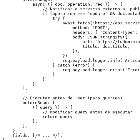
            async ({ doc, operation, req }) => {

                // Notificar a servicio externo al publ
                if (operation === 'update' && doc.estad
                    try {

                        await fetch('https://api.servic
                            method: 'POST',

                            headers: { 'Content-Type': 
                            body: JSON.stringify({

                                url: `https://tudominio
                                titulo: doc.titulo,

                            }),

                        })

                        req.payload.logger.info(`Artícu
                    } catch (error) {

                        req.payload.logger.error(`Error
                    }

                }

            },

        ],

        // Ejecutar antes de leer (para queries)

        beforeRead: [

            ({ query }) => {

                // Modificar query antes de ejecutar

                return query

            },

        ],

    },

    fields: [/* ... */],
