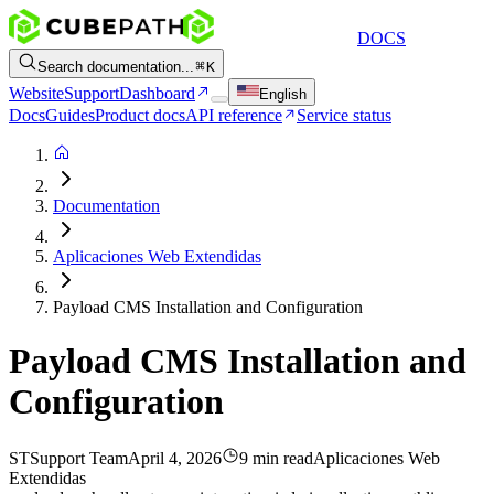
DOCS
Search documentation...
K
Website
Support
Dashboard
English
Docs
Guides
Product docs
API reference
Service status
Documentation
Aplicaciones Web Extendidas
Payload CMS Installation and Configuration
Payload CMS Installation and
Configuration
ST
Support Team
April 4, 2026
9 min read
Aplicaciones Web
Extendidas