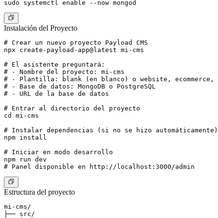
Instalación del Proyecto
# Crear un nuevo proyecto Payload CMS

npx create-payload-app@latest mi-cms

# El asistente preguntará:

# - Nombre del proyecto: mi-cms

# - Plantilla: blank (en blanco) o website, ecommerce, 
# - Base de datos: MongoDB o PostgreSQL

# - URL de la base de datos

# Entrar al directorio del proyecto

cd mi-cms

# Instalar dependencias (si no se hizo automáticamente)

npm install

# Iniciar en modo desarrollo

npm run dev

Estructura del proyecto
mi-cms/

├── src/
