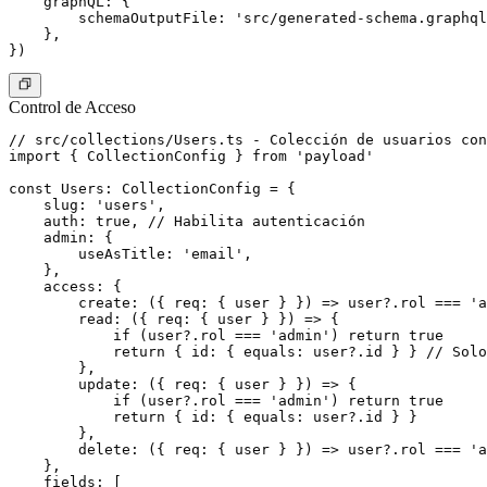
    graphQL: {

        schemaOutputFile: 'src/generated-schema.graphql
    },

Control de Acceso
// src/collections/Users.ts - Colección de usuarios con
import { CollectionConfig } from 'payload'

const Users: CollectionConfig = {

    slug: 'users',

    auth: true, // Habilita autenticación

    admin: {

        useAsTitle: 'email',

    },

    access: {

        create: ({ req: { user } }) => user?.rol === 'a
        read: ({ req: { user } }) => {

            if (user?.rol === 'admin') return true

            return { id: { equals: user?.id } } // Solo
        },

        update: ({ req: { user } }) => {

            if (user?.rol === 'admin') return true

            return { id: { equals: user?.id } }

        },

        delete: ({ req: { user } }) => user?.rol === 'a
    },

    fields: [
