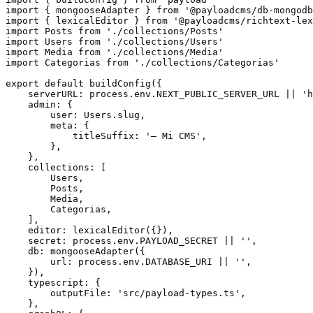
import { mongooseAdapter } from '@payloadcms/db-mongodb
import { lexicalEditor } from '@payloadcms/richtext-lex
import Posts from './collections/Posts'

import Users from './collections/Users'

import Media from './collections/Media'

import Categorias from './collections/Categorias'

export default buildConfig({

    serverURL: process.env.NEXT_PUBLIC_SERVER_URL || 'h
    admin: {

        user: Users.slug,

        meta: {

            titleSuffix: '— Mi CMS',

        },

    },

    collections: [

        Users,

        Posts,

        Media,

        Categorias,

    ],

    editor: lexicalEditor({}),

    secret: process.env.PAYLOAD_SECRET || '',

    db: mongooseAdapter({

        url: process.env.DATABASE_URI || '',

    }),

    typescript: {

        outputFile: 'src/payload-types.ts',

    },
