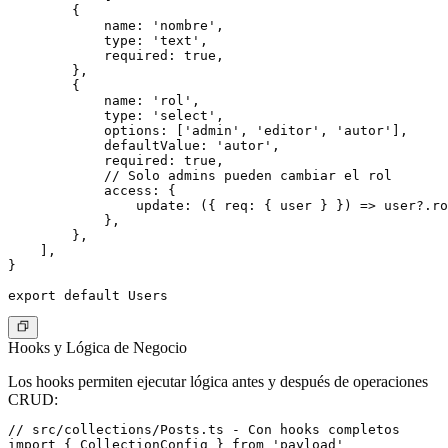
        {

            name: 'nombre',

            type: 'text',

            required: true,

        },

        {

            name: 'rol',

            type: 'select',

            options: ['admin', 'editor', 'autor'],

            defaultValue: 'autor',

            required: true,

            // Solo admins pueden cambiar el rol

            access: {

                update: ({ req: { user } }) => user?.ro
            },

        },

    ],

}

Hooks y Lógica de Negocio
Los hooks permiten ejecutar lógica antes y después de operaciones
CRUD:
// src/collections/Posts.ts - Con hooks completos

import { CollectionConfig } from 'payload'
