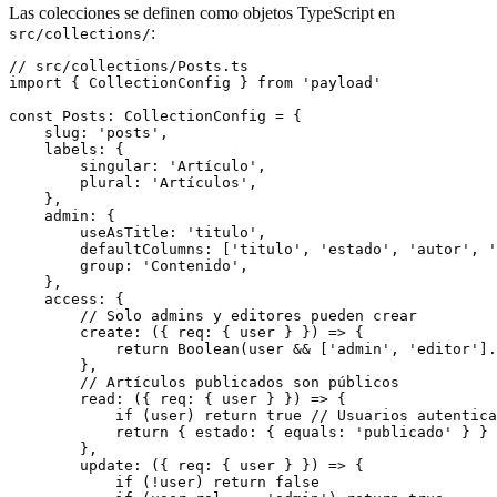
Las colecciones se definen como objetos TypeScript en
:
src/collections/
// src/collections/Posts.ts

import { CollectionConfig } from 'payload'

const Posts: CollectionConfig = {

    slug: 'posts',

    labels: {

        singular: 'Artículo',

        plural: 'Artículos',

    },

    admin: {

        useAsTitle: 'titulo',

        defaultColumns: ['titulo', 'estado', 'autor', '
        group: 'Contenido',

    },

    access: {

        // Solo admins y editores pueden crear

        create: ({ req: { user } }) => {

            return Boolean(user && ['admin', 'editor'].
        },

        // Artículos publicados son públicos

        read: ({ req: { user } }) => {

            if (user) return true // Usuarios autentica
            return { estado: { equals: 'publicado' } } 
        },

        update: ({ req: { user } }) => {

            if (!user) return false
