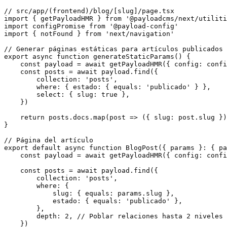
// src/app/(frontend)/blog/[slug]/page.tsx

import { getPayloadHMR } from '@payloadcms/next/utiliti
import configPromise from '@payload-config'

import { notFound } from 'next/navigation'

// Generar páginas estáticas para artículos publicados

export async function generateStaticParams() {

    const payload = await getPayloadHMR({ config: confi
    const posts = await payload.find({

        collection: 'posts',

        where: { estado: { equals: 'publicado' } },

        select: { slug: true },

    })

    return posts.docs.map(post => ({ slug: post.slug })
}

// Página del artículo

export default async function BlogPost({ params }: { pa
    const payload = await getPayloadHMR({ config: confi
    const posts = await payload.find({

        collection: 'posts',

        where: {

            slug: { equals: params.slug },

            estado: { equals: 'publicado' },

        },

        depth: 2, // Poblar relaciones hasta 2 niveles

    })
