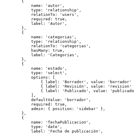
        {

            name: 'autor',

            type: 'relationship',

            relationTo: 'users',

            required: true,

            label: 'Autor',

        },

        {

            name: 'categorias',

            type: 'relationship',

            relationTo: 'categorias',

            hasMany: true,

            label: 'Categorías',

        },

        {

            name: 'estado',

            type: 'select',

            options: [

                { label: 'Borrador', value: 'borrador' 
                { label: 'Revisión', value: 'revision' 
                { label: 'Publicado', value: 'publicado
            ],

            defaultValue: 'borrador',

            required: true,

            admin: { position: 'sidebar' },

        },

        {

            name: 'fechaPublicacion',

            type: 'date',

            label: 'Fecha de publicación',
