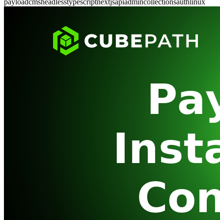
payload
cms
headless
typescript
nextjs
api
admin
collections
auth
linux