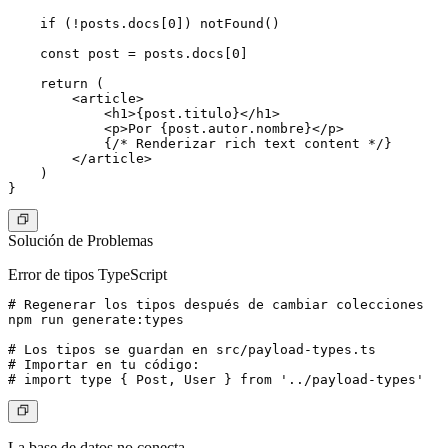
    if (!posts.docs[0]) notFound()

    const post = posts.docs[0]

    return (

        <article>

            <h1>{post.titulo}</h1>

            <p>Por {post.autor.nombre}</p>

            {/* Renderizar rich text content */}

        </article>

    )

Solución de Problemas
Error de tipos TypeScript
# Regenerar los tipos después de cambiar colecciones

npm run generate:types

# Los tipos se guardan en src/payload-types.ts

# Importar en tu código:

La base de datos no conecta