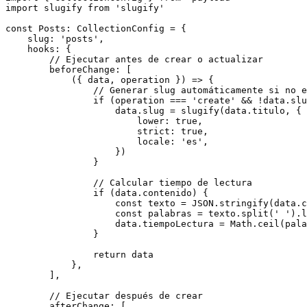
import slugify from 'slugify'

const Posts: CollectionConfig = {

    slug: 'posts',

    hooks: {

        // Ejecutar antes de crear o actualizar

        beforeChange: [

            ({ data, operation }) => {

                // Generar slug automáticamente si no e
                if (operation === 'create' && !data.slu
                    data.slug = slugify(data.titulo, {

                        lower: true,

                        strict: true,

                        locale: 'es',

                    })

                }

                // Calcular tiempo de lectura

                if (data.contenido) {

                    const texto = JSON.stringify(data.c
                    const palabras = texto.split(' ').l
                    data.tiempoLectura = Math.ceil(pala
                }

                return data

            },

        ],

        // Ejecutar después de crear

        afterChange: [
