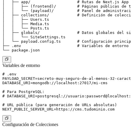
│   ├── app/                    # Rutas de Next.js App 
│   │   ├── (frontend)/         # Páginas públicas de t
│   │   └── (payload)/          # Panel de administraci
│   ├── collections/            # Definición de colecci
│   │   ├── Users.ts

│   │   ├── Media.ts

│   │   └── Posts.ts

│   ├── globals/                # Datos globales del si
│   │   └── SiteSettings.ts

│   └── payload.config.ts       # Configuración princip
├── .env                        # Variables de entorno

Variables de entorno
# .env

PAYLOAD_SECRET=secreto-muy-seguro-de-al-menos-32-caract
DATABASE_URI=mongodb://localhost:27017/mi-cms

# Para PostgreSQL:

# DATABASE_URI=postgresql://usuario:password@localhost:
# URL pública (para generación de URLs absolutas)

Configuración de Colecciones