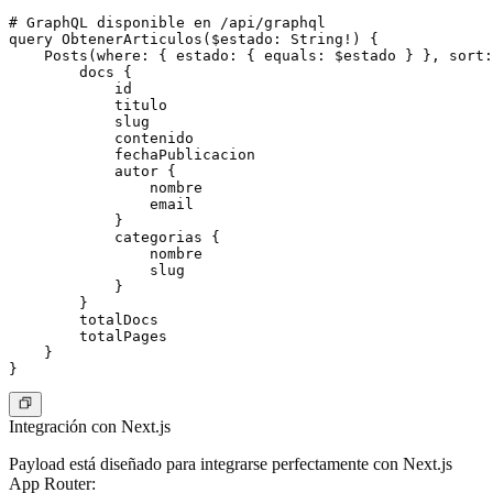
# GraphQL disponible en /api/graphql

query ObtenerArticulos($estado: String!) {

    Posts(where: { estado: { equals: $estado } }, sort:
        docs {

            id

            titulo

            slug

            contenido

            fechaPublicacion

            autor {

                nombre

                email

            }

            categorias {

                nombre

                slug

            }

        }

        totalDocs

        totalPages

    }

Integración con Next.js
Payload está diseñado para integrarse perfectamente con Next.js
App Router: