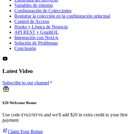
Variables de entorno
Configuración de Colecciones
Registrar la colección en la configuración principal
Control de Acceso
Hooks y Lógica de Negocio
API REST y GraphQL
Integración con Next.js
Solución de Problemas
Conclusión
Latest Video
Subscribe to our channel
$20 Welcome Bonus
Use code
and we'll add $20 in extra credit to your first
EYG37EFYG
payment
Claim Your Bonus