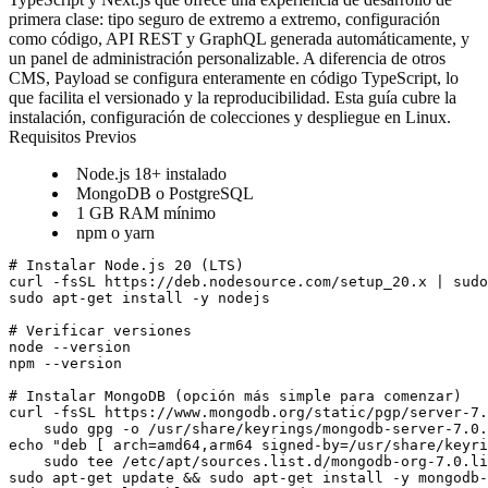
primera clase: tipo seguro de extremo a extremo, configuración
como código, API REST y GraphQL generada automáticamente, y
un panel de administración personalizable. A diferencia de otros
CMS, Payload se configura enteramente en código TypeScript, lo
que facilita el versionado y la reproducibilidad. Esta guía cubre la
instalación, configuración de colecciones y despliegue en Linux.
Requisitos Previos
Node.js 18+ instalado
MongoDB o PostgreSQL
1 GB RAM mínimo
npm o yarn
# Instalar Node.js 20 (LTS)

curl -fsSL https://deb.nodesource.com/setup_20.x | sudo
sudo apt-get install -y nodejs

# Verificar versiones

node --version

npm --version

# Instalar MongoDB (opción más simple para comenzar)

curl -fsSL https://www.mongodb.org/static/pgp/server-7.
    sudo gpg -o /usr/share/keyrings/mongodb-server-7.0.
echo "deb [ arch=amd64,arm64 signed-by=/usr/share/keyri
    sudo tee /etc/apt/sources.list.d/mongodb-org-7.0.li
sudo apt-get update && sudo apt-get install -y mongodb-