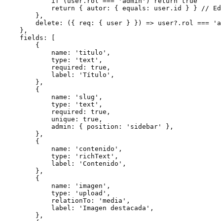
            if (user.rol === 'admin') return true

            return { autor: { equals: user.id } } // Ed
        },

        delete: ({ req: { user } }) => user?.rol === 'a
    },

    fields: [

        {

            name: 'titulo',

            type: 'text',

            required: true,

            label: 'Título',

        },

        {

            name: 'slug',

            type: 'text',

            required: true,

            unique: true,

            admin: { position: 'sidebar' },

        },

        {

            name: 'contenido',

            type: 'richText',

            label: 'Contenido',

        },

        {

            name: 'imagen',

            type: 'upload',

            relationTo: 'media',

            label: 'Imagen destacada',

        },
