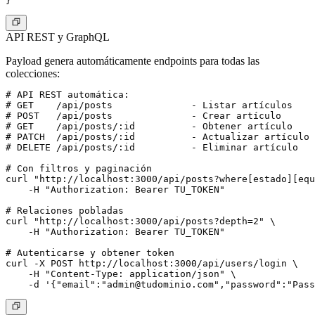
API REST y GraphQL
Payload genera automáticamente endpoints para todas las
colecciones:
# API REST automática:

# GET    /api/posts              - Listar artículos

# POST   /api/posts              - Crear artículo

# GET    /api/posts/:id          - Obtener artículo

# PATCH  /api/posts/:id          - Actualizar artículo

# DELETE /api/posts/:id          - Eliminar artículo

# Con filtros y paginación

curl "http://localhost:3000/api/posts?where[estado][equ
    -H "Authorization: Bearer TU_TOKEN"

# Relaciones pobladas

curl "http://localhost:3000/api/posts?depth=2" \

    -H "Authorization: Bearer TU_TOKEN"

# Autenticarse y obtener token

curl -X POST http://localhost:3000/api/users/login \

    -H "Content-Type: application/json" \

    -d '{"email":"
admin@tudominio.com