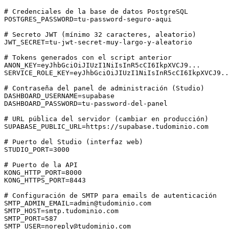
# Credenciales de la base de datos PostgreSQL

POSTGRES_PASSWORD=tu-password-seguro-aqui

# Secreto JWT (mínimo 32 caracteres, aleatorio)

JWT_SECRET=tu-jwt-secret-muy-largo-y-aleatorio

# Tokens generados con el script anterior

ANON_KEY=eyJhbGciOiJIUzI1NiIsInR5cCI6IkpXVCJ9...

SERVICE_ROLE_KEY=eyJhbGciOiJIUzI1NiIsInR5cCI6IkpXVCJ9..
# Contraseña del panel de administración (Studio)

DASHBOARD_USERNAME=supabase

DASHBOARD_PASSWORD=tu-password-del-panel

# URL pública del servidor (cambiar en producción)

SUPABASE_PUBLIC_URL=https://supabase.tudominio.com

# Puerto del Studio (interfaz web)

STUDIO_PORT=3000

# Puerto de la API

KONG_HTTP_PORT=8000

KONG_HTTPS_PORT=8443

SMTP_ADMIN_EMAIL=admin@tudominio.com
SMTP_HOST=smtp.tudominio.com

SMTP_USER=noreply@tudominio.com