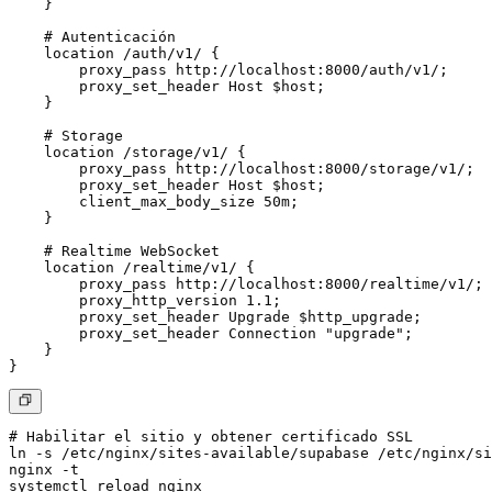
    }

    # Autenticación

    location /auth/v1/ {

        proxy_pass http://localhost:8000/auth/v1/;

        proxy_set_header Host $host;

    }

    # Storage

    location /storage/v1/ {

        proxy_pass http://localhost:8000/storage/v1/;

        proxy_set_header Host $host;

        client_max_body_size 50m;

    }

    # Realtime WebSocket

    location /realtime/v1/ {

        proxy_pass http://localhost:8000/realtime/v1/;

        proxy_http_version 1.1;

        proxy_set_header Upgrade $http_upgrade;

        proxy_set_header Connection "upgrade";

    }

# Habilitar el sitio y obtener certificado SSL

ln -s /etc/nginx/sites-available/supabase /etc/nginx/si
nginx -t

systemctl reload nginx
