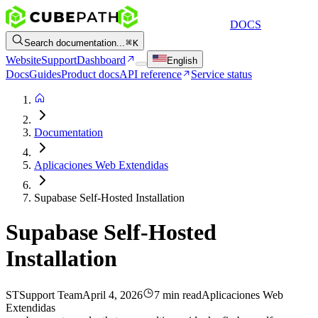
DOCS
Search documentation...
K
Website
Support
Dashboard
English
Docs
Guides
Product docs
API reference
Service status
Documentation
Aplicaciones Web Extendidas
Supabase Self-Hosted Installation
Supabase Self-Hosted
Installation
ST
Support Team
April 4, 2026
7 min read
Aplicaciones Web
Extendidas