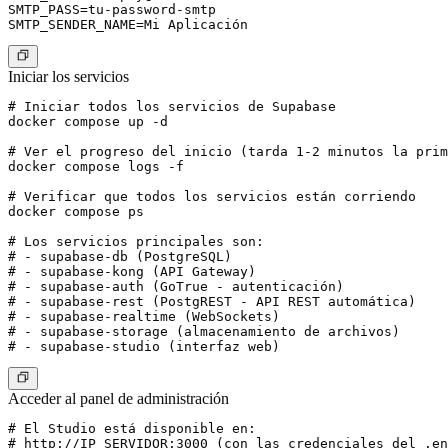
SMTP_PASS=tu-password-smtp

Iniciar los servicios
# Iniciar todos los servicios de Supabase

docker compose up -d

# Ver el progreso del inicio (tarda 1-2 minutos la prim
docker compose logs -f

# Verificar que todos los servicios están corriendo

docker compose ps

# Los servicios principales son:

# - supabase-db (PostgreSQL)

# - supabase-kong (API Gateway)

# - supabase-auth (GoTrue - autenticación)

# - supabase-rest (PostgREST - API REST automática)

# - supabase-realtime (WebSockets)

# - supabase-storage (almacenamiento de archivos)

Acceder al panel de administración
# El Studio está disponible en:

# http://IP_SERVIDOR:3000 (con las credenciales del .en