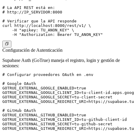
# La API REST está en:

# http://IP_SERVIDOR:8000

# Verificar que la API responde

curl http://localhost:8000/rest/v1/ \

    -H "apikey: TU_ANON_KEY" \

Configuración de Autenticación
Supabase Auth (GoTrue) maneja el registro, login y gestión de
sesiones:
# Configurar proveedores OAuth en .env

# Google OAuth

GOTRUE_EXTERNAL_GOOGLE_ENABLED=true

GOTRUE_EXTERNAL_GOOGLE_CLIENT_ID=tu-client-id.apps.goog
GOTRUE_EXTERNAL_GOOGLE_SECRET=tu-client-secret

GOTRUE_EXTERNAL_GOOGLE_REDIRECT_URI=https://supabase.tu
# GitHub OAuth

GOTRUE_EXTERNAL_GITHUB_ENABLED=true

GOTRUE_EXTERNAL_GITHUB_CLIENT_ID=tu-github-client-id

GOTRUE_EXTERNAL_GITHUB_SECRET=tu-github-secret

GOTRUE_EXTERNAL_GITHUB_REDIRECT_URI=https://supabase.tu