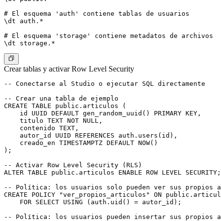
# El esquema 'auth' contiene tablas de usuarios

\dt auth.*

# El esquema 'storage' contiene metadatos de archivos

Crear tablas y activar Row Level Security
-- Conectarse al Studio o ejecutar SQL directamente

-- Crear una tabla de ejemplo

CREATE TABLE public.articulos (

    id UUID DEFAULT gen_random_uuid() PRIMARY KEY,

    titulo TEXT NOT NULL,

    contenido TEXT,

    autor_id UUID REFERENCES auth.users(id),

    creado_en TIMESTAMPTZ DEFAULT NOW()

);

-- Activar Row Level Security (RLS)

ALTER TABLE public.articulos ENABLE ROW LEVEL SECURITY;

-- Política: los usuarios solo pueden ver sus propios a
CREATE POLICY "ver_propios_articulos" ON public.articul
    FOR SELECT USING (auth.uid() = autor_id);

-- Política: los usuarios pueden insertar sus propios a