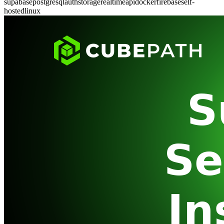
supabase
postgresql
auth
storage
realtime
api
docker
firebase
self-
hosted
linux