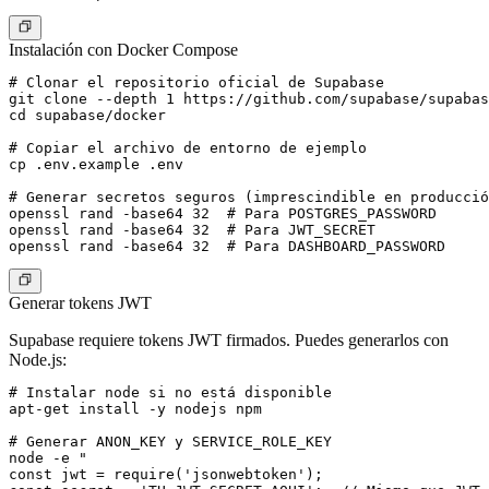
Instalación con Docker Compose
# Clonar el repositorio oficial de Supabase

git clone --depth 1 https://github.com/supabase/supabas
cd supabase/docker

# Copiar el archivo de entorno de ejemplo

cp .env.example .env

# Generar secretos seguros (imprescindible en producció
openssl rand -base64 32  # Para POSTGRES_PASSWORD

openssl rand -base64 32  # Para JWT_SECRET

Generar tokens JWT
Supabase requiere tokens JWT firmados. Puedes generarlos con
Node.js:
# Instalar node si no está disponible

apt-get install -y nodejs npm

# Generar ANON_KEY y SERVICE_ROLE_KEY

node -e "

const jwt = require('jsonwebtoken');
