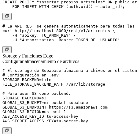
CREATE POLICY "insertar_propios_articulos" ON public.ar
# La API REST se genera automáticamente para todas las 
curl http://localhost:8000/rest/v1/articulos \

    -H "apikey: TU_ANON_KEY" \

Storage y Funciones Edge
Configurar almacenamiento de archivos
# El storage de Supabase almacena archivos en el sistem
# Configuración en .env:

STORAGE_BACKEND=file

FILE_STORAGE_BACKEND_PATH=/var/lib/storage

# Para usar S3 como backend:

STORAGE_BACKEND=s3

GLOBAL_S3_BUCKET=mi-bucket-supabase

GLOBAL_S3_ENDPOINT=https://s3.amazonaws.com

GLOBAL_S3_REGION=us-east-1

AWS_ACCESS_KEY_ID=tu-access-key
