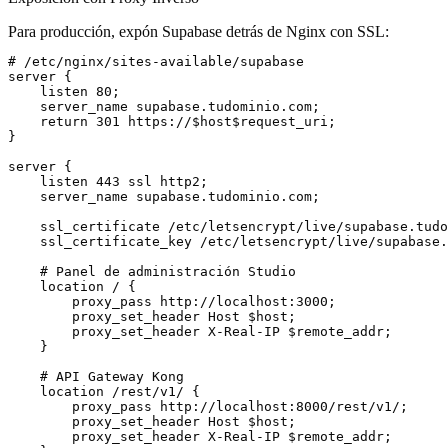
Para producción, expón Supabase detrás de Nginx con SSL:
# /etc/nginx/sites-available/supabase

server {

    listen 80;

    server_name supabase.tudominio.com;

    return 301 https://$host$request_uri;

}

server {

    listen 443 ssl http2;

    server_name supabase.tudominio.com;

    ssl_certificate /etc/letsencrypt/live/supabase.tudo
    ssl_certificate_key /etc/letsencrypt/live/supabase.
    # Panel de administración Studio

    location / {

        proxy_pass http://localhost:3000;

        proxy_set_header Host $host;

        proxy_set_header X-Real-IP $remote_addr;

    }

    # API Gateway Kong

    location /rest/v1/ {

        proxy_pass http://localhost:8000/rest/v1/;

        proxy_set_header Host $host;

        proxy_set_header X-Real-IP $remote_addr;
