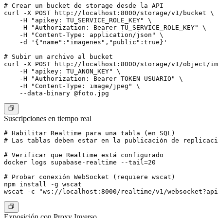
# Crear un bucket de storage desde la API

curl -X POST http://localhost:8000/storage/v1/bucket \

    -H "apikey: TU_SERVICE_ROLE_KEY" \

    -H "Authorization: Bearer TU_SERVICE_ROLE_KEY" \

    -H "Content-Type: application/json" \

    -d '{"name":"imagenes","public":true}'

# Subir un archivo al bucket

curl -X POST http://localhost:8000/storage/v1/object/im
    -H "apikey: TU_ANON_KEY" \

    -H "Authorization: Bearer TOKEN_USUARIO" \

    -H "Content-Type: image/jpeg" \

Suscripciones en tiempo real
# Habilitar Realtime para una tabla (en SQL)

# Las tablas deben estar en la publicación de replicaci
# Verificar que Realtime está configurado

docker logs supabase-realtime --tail=20

# Probar conexión WebSocket (requiere wscat)

npm install -g wscat

Exposición con Proxy Inverso