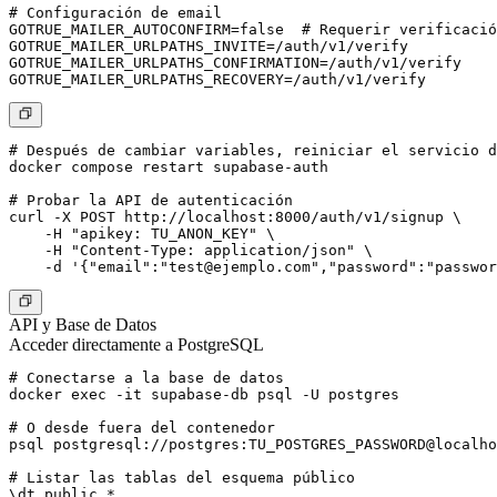
# Configuración de email

GOTRUE_MAILER_AUTOCONFIRM=false  # Requerir verificació
GOTRUE_MAILER_URLPATHS_INVITE=/auth/v1/verify

GOTRUE_MAILER_URLPATHS_CONFIRMATION=/auth/v1/verify

# Después de cambiar variables, reiniciar el servicio d
docker compose restart supabase-auth

# Probar la API de autenticación

curl -X POST http://localhost:8000/auth/v1/signup \

    -H "apikey: TU_ANON_KEY" \

    -H "Content-Type: application/json" \

    -d '{"email":"
test@ejemplo.com
API y Base de Datos
Acceder directamente a PostgreSQL
# Conectarse a la base de datos

docker exec -it supabase-db psql -U postgres

# O desde fuera del contenedor

psql postgresql://postgres:TU_POSTGRES_PASSWORD@localho
# Listar las tablas del esquema público

\dt public.*
