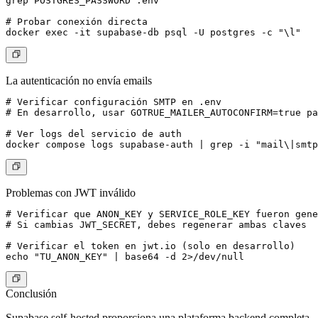
grep POSTGRES_PASSWORD .env

# Probar conexión directa

La autenticación no envía emails
# Verificar configuración SMTP en .env

# En desarrollo, usar GOTRUE_MAILER_AUTOCONFIRM=true pa
# Ver logs del servicio de auth

Problemas con JWT inválido
# Verificar que ANON_KEY y SERVICE_ROLE_KEY fueron gene
# Si cambias JWT_SECRET, debes regenerar ambas claves

# Verificar el token en jwt.io (solo en desarrollo)

Conclusión
Supabase self-hosted proporciona una plataforma backend completa